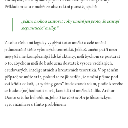
Příkladem jsou v malířství abstraktní puristé, jejichž:
„plátna mohou existovat coby umění jen proto, že existují
‚nepuristické‘ malby.“
Z toho všeho mi logicky vyplývá toto: umělci a celé umění
jednoznačně těží z výborných teoretiků. Jelikož umění patří mezi
nejvyšší a nejkomplexnější lidské aktivity, měli bychom se postarat
o to, abychom měli do budoucna dostatek vysoce vzdělaných,
erudovaných, inteligentních a kreativních teoretiků. V opačném
případě se může stát, pokud se to již neděje, že umění přijme pod
svá křídla cokoli, „anything goes“ bude standardem, podle kterého
se budou (ne)hodnotit nová, kandidátní umělecká díla. Arthur
Danto si toho byl vědom. Jeho
The End of Art
je filosofickým
vyrovnáním se s tímto problémem.