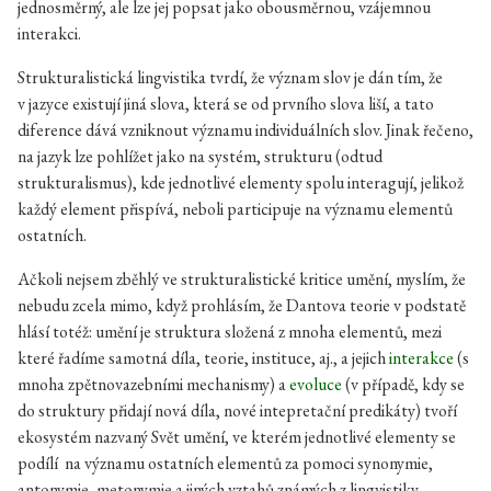
jednosměrný, ale lze jej popsat jako obousměrnou, vzájemnou
interakci.
Strukturalistická lingvistika tvrdí, že význam slov je dán tím, že
v jazyce existují jiná slova, která se od prvního slova liší, a tato
diference dává vzniknout významu individuálních slov. Jinak řečeno,
na jazyk lze pohlížet jako na systém, strukturu (odtud
strukturalismus), kde jednotlivé elementy spolu interagují, jelikož
každý element přispívá, neboli participuje na významu elementů
ostatních.
Ačkoli nejsem zběhlý ve strukturalistické kritice umění, myslím, že
nebudu zcela mimo, když prohlásím, že Dantova teorie v podstatě
hlásí totéž: umění je struktura složená z mnoha elementů, mezi
které řadíme samotná díla, teorie, instituce, aj., a jejich
interakce
(s
mnoha zpětnovazebními mechanismy) a
evoluce
(v případě, kdy se
do struktury přidají nová díla, nové intepretační predikáty) tvoří
ekosystém nazvaný Svět umění, ve kterém jednotlivé elementy se
podílí na významu ostatních elementů za pomoci synonymie,
antonymie, metonymie a jiných vztahů známých z lingvistiky.