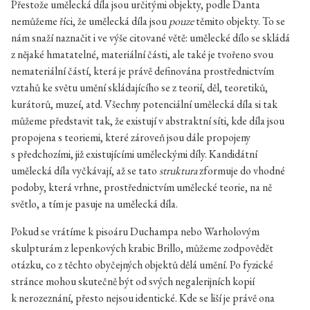
Přestože umělecká díla jsou určitými objekty, podle Danta
nemůžeme říci, že umělecká díla jsou
pouze
těmito objekty. To se
nám snaží naznačit i ve výše citované větě: umělecké dílo se skládá
z nějaké hmatatelné, materiální části, ale také je tvořeno svou
nemateriální částí, která je právě definována prostřednictvím
vztahů ke světu umění skládajícího se z teorií, děl, teoretiků,
kurátorů, muzeí, atd. Všechny potenciální umělecká díla si tak
můžeme představit tak, že existují v abstraktní síti, kde díla jsou
propojena s teoriemi, které zároveň jsou dále propojeny
s předchozími, již existujícími uměleckými díly. Kandidátní
umělecká díla vyčkávají, až se tato
struktura
zformuje do vhodné
podoby, která vrhne, prostřednictvím umělecké teorie, na ně
světlo, a tím je pasuje na umělecká díla.
Pokud se vrátíme k pisoáru Duchampa nebo Warholovým
skulpturám z lepenkových krabic Brillo, můžeme zodpovědět
otázku, co z těchto obyčejných objektů dělá umění. Po fyzické
stránce mohou skutečně být od svých negalerijních kopií
k nerozeznání, přesto nejsou identické. Kde se liší je právě ona