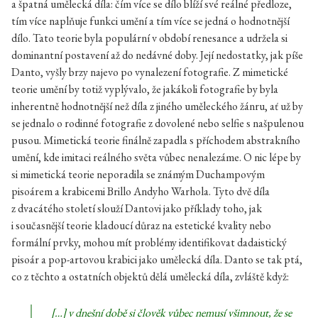
a špatná umělecká díla: čím více se dílo blíží své reálné předloze,
tím více naplňuje funkci umění a tím více se jedná o hodnotnější
dílo. Tato teorie byla populární v období renesance a udržela si
dominantní postavení až do nedávné doby. Její nedostatky, jak píše
Danto, vyšly brzy najevo po vynalezení fotografie. Z mimetické
teorie umění by totiž vyplývalo, že jakákoli fotografie by byla
inherentně hodnotnější než díla z jiného uměleckého žánru, ať už by
se jednalo o rodinné fotografie z dovolené nebo selfie s našpulenou
pusou. Mimetická teorie finálně zapadla s příchodem abstrakního
umění, kde imitaci reálného světa vůbec nenalezáme. O nic lépe by
si mimetická teorie neporadila se známým Duchampovým
pisoárem a krabicemi Brillo Andyho Warhola. Tyto dvě díla
z dvacátého století slouží Dantovi jako příklady toho, jak
i současnější teorie kladoucí důraz na estetické kvality nebo
formální prvky, mohou mít problémy identifikovat dadaistický
pisoár a pop-artovou krabici jako umělecká díla. Danto se tak ptá,
co z těchto a ostatních objektů dělá umělecká díla, zvláště když:
[…] v dnešní době si člověk vůbec nemusí všimnout, že se