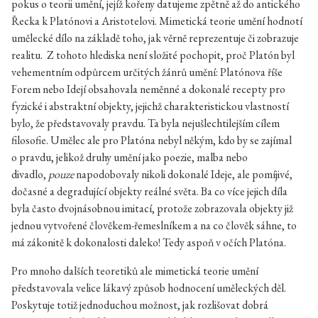
pokus o teorii umění, jejíž kořeny datujeme zpětně až do antického
Řecka k Platónovi a Aristotelovi. Mimetická teorie umění hodnotí
umělecké dílo na základě toho, jak věrně reprezentuje či zobrazuje
realitu. Z tohoto hlediska není složité pochopit, proč Platón byl
vehementním odpůrcem určitých žánrů umění: Platónova říše
Forem nebo Idejí obsahovala neměnné a dokonalé recepty pro
fyzické i abstraktní objekty, jejichž charakteristickou vlastností
bylo, že představovaly pravdu. Ta byla nejušlechtilejším cílem
filosofie. Umělec ale pro Platóna nebyl někým, kdo by se zajímal
o pravdu, jelikož druhy umění jako poezie, malba nebo
divadlo,
pouze
napodobovaly nikoli dokonalé Ideje, ale pomíjivé,
dočasné a degradující objekty reálné světa. Ba co více jejich díla
byla často dvojnásobnou imitací, protože zobrazovala objekty již
jednou vytvořené člověkem-řemeslníkem a na co člověk sáhne, to
má zákonitě k dokonalosti daleko! Tedy aspoň v očích Platóna.
Pro mnoho dalších teoretiků ale mimetická teorie umění
představovala velice lákavý způsob hodnocení uměleckých děl.
Poskytuje totiž jednoduchou možnost, jak rozlišovat dobrá