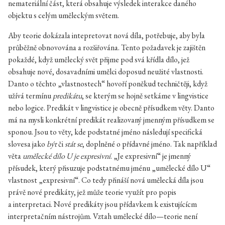
nemateriální část, která obsahuje výsledek interakce daného
objektu s celým uměleckým světem.
Aby teorie dokázala intepretovat nová díla, potřebuje, aby byla
průběžně obnovována a rozšiřována. Tento požadavek je zajištěn
pokaždé, když umělecký svět přijme pod svá křídla dílo, jež
obsahuje nové, dosavadními umělci doposud neužité vlastnosti.
Danto o těchto „vlastnostech“ hovoří poněkud techničtěji, když
užívá termínu
predikátu
, se kterým se hojně setkáme v lingvistice
nebo logice. Predikát v lingvistice je obecně přísudkem věty. Danto
má na mysli konkrétní predikát realizovaný jmenným přísudkem se
sponou. Jsou to věty, kde podstatné jméno následují specifická
slovesa jako
být
či
stát se
, doplněné o přídavné jméno. Tak například
věta
umělecké dílo U je expresivní
. „Je expresivní“ je jmenný
přísudek, který přisuzuje podstatnému jménu „umělecké dílo U“
vlastnost „expresivní“. Co tedy přináší nová umělecká díla jsou
právě nové predikáty, jež může teorie využít pro popis
a interpretaci. Nové predikáty jsou přídavkem k existujícícm
interpretačním nástrojům. Vztah umělecké dílo—teorie není