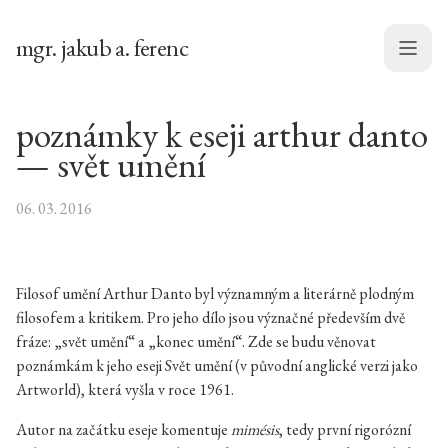
mgr. jakub a. ferenc
Menu
poznámky k eseji arthur danto
— svět umění
06. 03. 2016
Filosof umění Arthur Danto byl významným a literárně plodným
filosofem a kritikem. Pro jeho dílo jsou význačné především dvě
fráze: „svět umění“ a „konec umění“. Zde se budu věnovat
poznámkám k jeho eseji Svět umění (v původní anglické verzi jako
Artworld), která vyšla v roce 1961.
Autor na začátku eseje komentuje
mimésis
, tedy první rigorózní