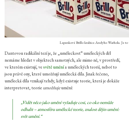
Lepenkové Brillo krabice Andyho Warhola. Je to
Dantovou radikální tezí je, že „uměleckost“ uměleckých děl
nemáme hledat v objektech samotných, ale mimo ně, v prostředí,
ve kterém existují, ve
světě umění
a uměleckých teorií, neboť to
jsou právě ony, které umožňují umělecká díla. Jinak řečeno,
umělecká díla vznikají tehdy, když existuje teorie, která je dokáže
interpretovat, teorie
umožňuje
umění:
„Vidět něco jako umění vyžaduje cosi, co oko nemůže
odhalit – atmosféru umělecké teorie, znalost dějin umění:
svět umění.
“