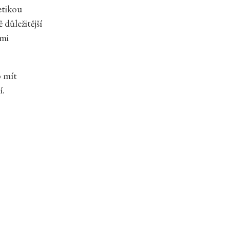
etikou
ě důležitější
ími
o mít
í.