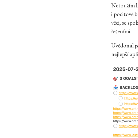
Netoužím bý
i pocitově b
věci, se spo
řešeními.
Uvědomil js
nejlepší apl