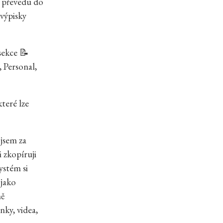
a převedu do
výpisky
sekce 📝
 Personal,
které lze
 jsem za
i zkopíruji
ystém si
 jako
ně
nky, videa,