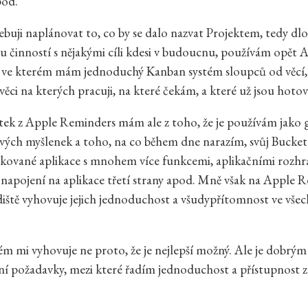
pod.
buji naplánovat to, co by se dalo nazvat Projektem, tedy 
u činností s nějakými cíli kdesi v budoucnu, používám opět 
 ve kterém mám jednoduchý Kanban systém sloupců od věcí,
věci na kterých pracuji, na které čekám, a které už jsou hotov
itek z Apple Reminders mám ale z toho, že je používám jako 
svých myšlenek a toho, na co během dne narazím, svůj Bucket
ikované aplikace s mnohem více funkcemi, aplikačními rozh
napojení na aplikace třetí strany apod. Mně však na Apple 
iště vyhovuje jejich jednoduchost a všudypřítomnost ve vše
ém mi vyhovuje ne proto, že je nejlepší možný. Ale je dobrý
í požadavky, mezi které řadím jednoduchost a přístupnost z