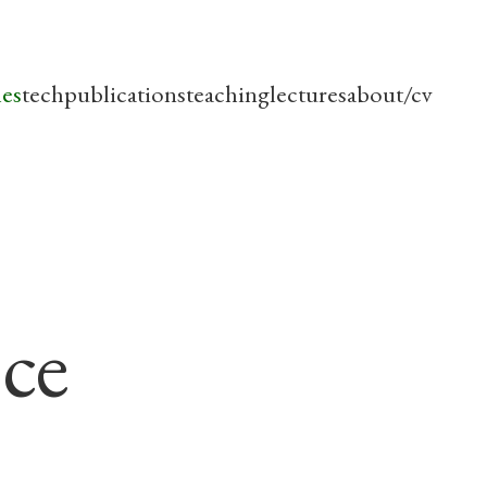
les
tech
publications
teaching
lectures
about/cv
oce