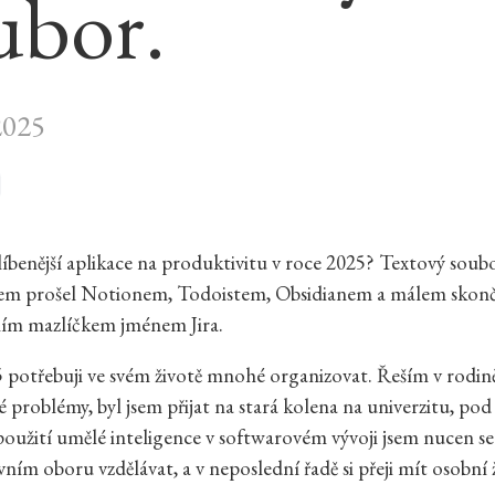
ubor.
2025
íbenější aplikace na produktivitu v roce 2025? Textový soubo
sem prošel Notionem, Todoistem, Obsidianem a málem skonč
ním mazlíčkem jménem Jira.
 potřebuji ve svém životě mnohé organizovat. Řeším v rodin
 problémy, byl jsem přijat na stará kolena na univerzitu, po
použití umělé inteligence v softwarovém vývoji jsem nucen se
ním oboru vzdělávat, a v neposlední řadě si přeji mít osobní 