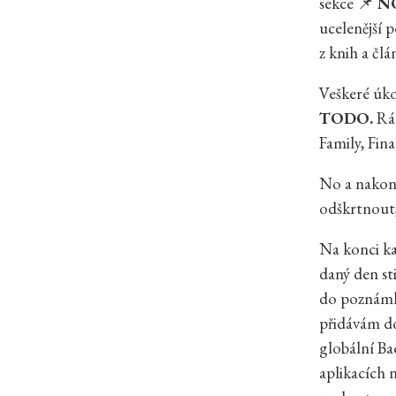
sekce 📌
N
ucelenější 
z knih a čl
Veškeré úko
TODO.
Rá
Family, Fin
No a nakonec
odškrtnout, s
Na konci ka
daný den sti
do poznámky
přidávám do
globální Ba
aplikacích 