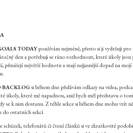
A
GOALS TODAY
používám
nejméně, přesto si ji vydržuji pro
očný den a potřebuji se ráno rozhodnout, které úkoly jsou
ší, přinášejí největší hodnotu a mají nejjasnější dopad na mojí
u.

BACKLOG
si během dne přidávám odkazy na videa, podcas
čité úkoly, které mě napadnou, aniž bych měl představu o tom
kdy se k nim dostanu. Z téhle sekce si během dne mohu vzít n
e do ostatních sekcí.
 schůzek, telefonátů či čtení článků si ve zkratkovité podobě