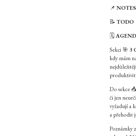
📌
NOTES
📝
TODO
🗓️
AGEND
Sekci 🎯
3 
kdy mám nár
nejdůležitěj
produktivit
Do sekce 
či jen neur
vyžadují a 
a přehodit j
Poznámky ze