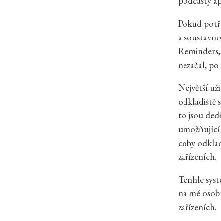
podcasty a
Pokud potře
a soustavno
Reminders,
nezačal, po 
Největší už
odkladiště 
to jsou ded
umožňující 
coby odklad
zařízeních.
Tenhle syst
na mé osobn
zařízeních.