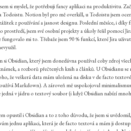
sem si myslel, že potřebuji fancy aplikaci na produktivitu. Za
 Todoistu. Notion byl pro mě overkill, u Todoistu jsem ocen
zážitek z používání a jasnost designu. Poslední měsíce, i díky f
o prostředí, jsem své osobní projekty a úkoly řešil pomocí Jir
le fungovalo mi to. Třebaže jsem 90 % funkcí, které Jira uživ
evyužil.
m si Obsidian, který jsem donedávna používal coby zdroj všec
známek, a rozborů přečtených knih a článků. U Obsidianu se m
oho, že veškerá data mám uložená na disku v de facto textov
používá Markdown). A zároveň mě uspokojoval minimalismus
se jedná v jádru o textový soubor (i když Obsidian nabízí mno
m opustil i Obsidian a to z toho důvodu, že jsem si uvědomil, 
ám jednu aplikaci, která je de facto textová a mám ji dost