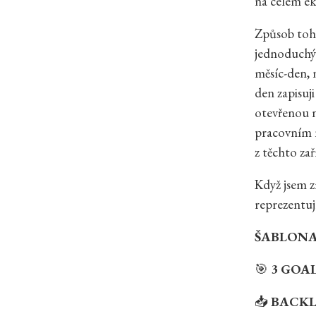
na celém ek
Způsob toho
jednoduchý
měsíc-den, 
den zapisuj
otevřenou n
pracovním 
z těchto za
Když jsem z
reprezentuj
ŠABLONA 
🎯
3 GOA
📥
BACK