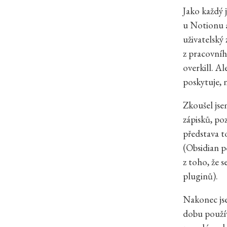
Jako každý j
u Notionu a
uživatelský 
z pracovníh
overkill. A
poskytuje, n
Zkoušel jse
zápisků, po
představa t
(Obsidian 
z toho, že 
pluginů).
Nakonec jse
dobu použív