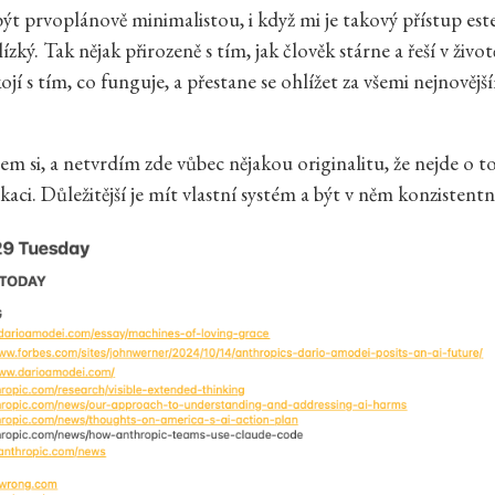
t prvoplánově minimalistou, i když mi je takový přístup est
lízký. Tak nějak přirozeně s tím, jak člověk stárne a řeší v život
kojí s tím, co funguje, a přestane se ohlížet za všemi nejnovějš
em si, a netvrdím zde vůbec nějakou originalitu, že nejde o t
ikaci. Důležitější je mít vlastní systém a být v něm konzistentn