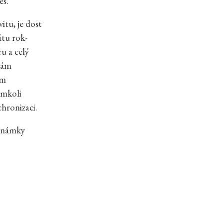
es.
tu, je dost
tu rok-
u a celý
mám
ém
émkoli
hronizaci.
oznámky