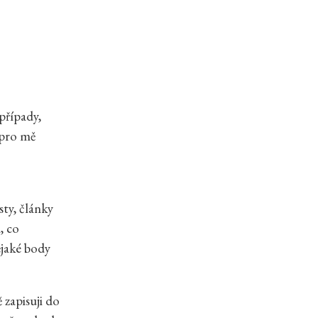
 případy,
 pro mě
ty, články
, co
ějaké body
 zapisuji do