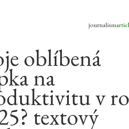
journalism
artic
je oblíbená
pka na
oduktivitu v r
25? textový