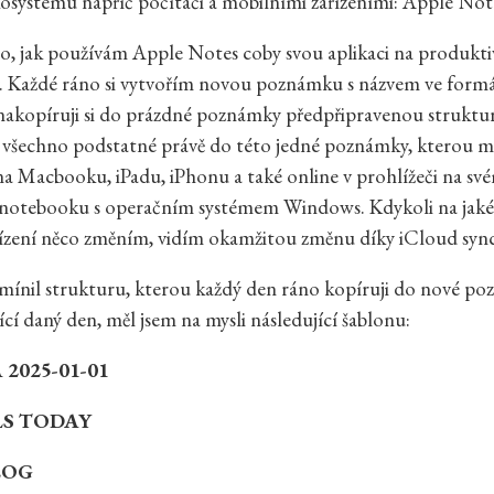
osystému napříč počítači a mobilními zařízeními: Apple Not
, jak používám Apple Notes coby svou aplikaci na produktivi
. Každé ráno si vytvořím novou poznámku s názvem ve formá
nakopíruji si do prázdné poznámky předpřipravenou struktur
i všechno podstatné právě do této jedné poznámky, kterou 
a Macbooku, iPadu, iPhonu a také online v prohlížeči na sv
notebooku s operačním systémem Windows. Kdykoli na jak
řízení něco změním, vidím okamžitou změnu díky iCloud sync
mínil strukturu, kterou každý den ráno kopíruji do nové p
ící daný den, měl jsem na mysli následující šablonu:
2025-01-01
LS TODAY
LOG