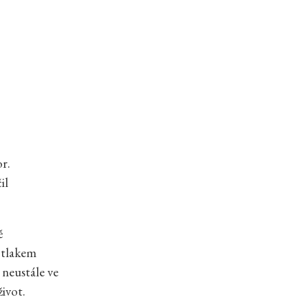
r.
il
ě
d tlakem
 neustále ve
život.