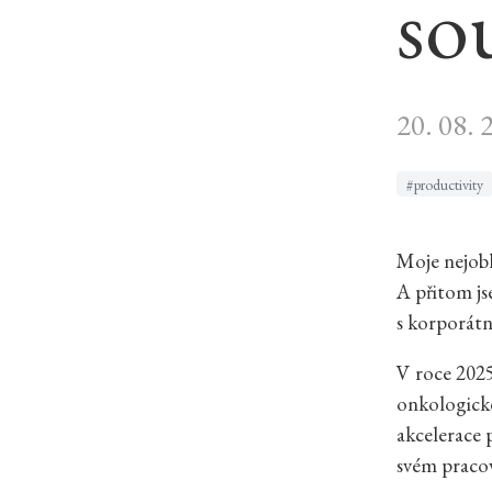
so
20. 08. 
#productivity
Moje nejobl
A přitom j
s korporát
V roce 2025
onkologické
akcelerace 
svém pracov