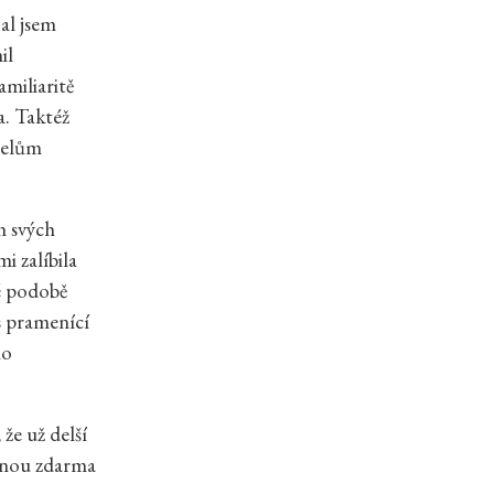
čal jsem
il
amiliaritě
a. Taktéž
atelům
h svých
i zalíbila
é podobě
 pramenící
ho
že už delší
upnou zdarma