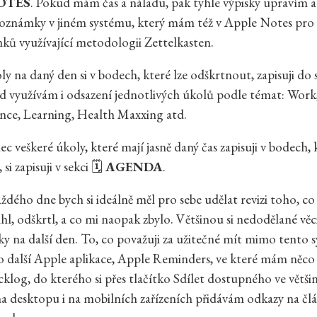
OTES
. Pokud mám čas a náladu, pak tyhle výpisky upravím 
poznámky v jiném systému, který mám též v Apple Notes pro 
ánků využívající metodologii Zettelkasten.
ly na daný den si v bodech, které lze odškrtnout, zapisuji do 
d využívám i odsazení jednotlivých úkolů podle témat: Work,
ance, Learning, Health Maxxing atd.
 veškeré úkoly, které mají jasně daný čas zapisuji v bodech, 
i zapisuji v sekci 🗓️
AGENDA
.
ždého dne bych si ideálně měl pro sebe udělat revizi toho, co
hl, odškrtl, a co mi naopak zbylo. Většinou si nedodělané věc
 na další den. To, co považuji za užitečné mít mimo tento s
 další Apple aplikace, Apple Reminders, ve které mám něco
cklog, do kterého si přes tlačítko Sdílet dostupného ve větši
na desktopu i na mobilních zařízeních přidávám odkazy na člá