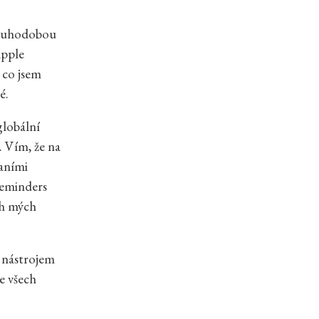
dlouhodobou
Apple
 co jsem
é.
globální
. Vím, že na
raními
Reminders
ch mých
m nástrojem
e všech