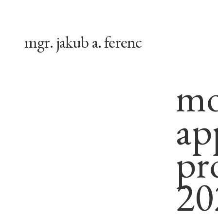
mgr. jakub a. ferenc
mo
ap
pr
20