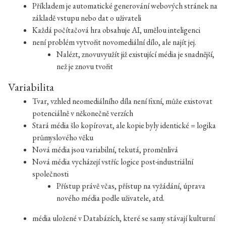
Příkladem je automatické generování webových stránek na
základě vstupu nebo dat o uživateli
Každá počítačová hra obsahuje AI, umělou inteligenci
není problém vytvořit novomediální dílo, ale najít jej.
Nalézt, znovuvyužít již existující média je snadnější,
než je znovu tvořit
Variabilita
Tvar, vzhled neomediálního díla není fixní, může existovat
potenciálně v někonečně verzích
Stará média šlo kopírovat, ale kopie byly identické = logika
průmyslového věku
Nová média jsou variabilní, tekutá, proměnlivá
Nová média vycházejí vstříc logice post-industriální
společnosti
Přístup právě včas, přístup na vyžádání, úprava
nového média podle uživatele, atd.
média uložené v Databázích, které se samy stávají kulturní