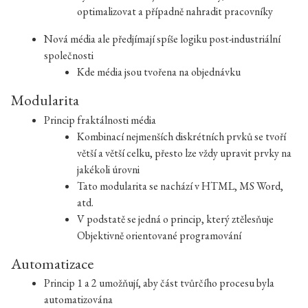
optimalizovat a případně nahradit pracovníky
Nová média ale předjímají spíše logiku post-industriální
společnosti
Kde média jsou tvořena na objednávku
Modularita
Princip fraktálnosti média
Kombinací nejmenších diskrétních prvků se tvoří
větší a větší celku, přesto lze vždy upravit prvky na
jakékoli úrovni
Tato modularita se nachází v HTML, MS Word,
atd.
V podstatě se jedná o princip, který ztělesňuje
Objektivně orientované programování
Automatizace
Princip 1 a 2 umožňují, aby část tvůrčího procesu byla
automatizována