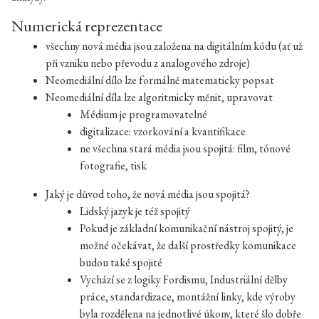
Numerická reprezentace
všechny nová média jsou založena na digitálním kódu (ať už
při vzniku nebo převodu z analogového zdroje)
Neomediální dílo lze formálně matematicky popsat
Neomediální díla lze algoritmicky měnit, upravovat
Médium je programovatelné
digitalizace: vzorkování a kvantifikace
ne všechna stará média jsou spojitá: film, tónové
fotografie, tisk
Jaký je důvod toho, že nová média jsou spojitá?
Lidský jazyk je též spojitý
Pokud je základní komunikační nástroj spojitý, je
možné očekávat, že další prostředky komunikace
budou také spojité
Vychází se z logiky Fordismu, Industriální dělby
práce, standardizace, montážní linky, kde výroby
byla rozdělena na jednotlivé úkony, které šlo dobře