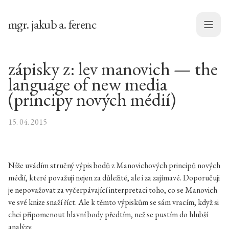
mgr. jakub a. ferenc
Menu
zápisky z: lev manovich — the
language of new media
(principy nových médií)
15. 04. 2015
Níže uvádím stručný výpis bodů z Manovichových principů nových
médií, které považuji nejen za důležité, ale i za zajímavé. Doporučuji
je nepovažovat za vyčerpávající interpretaci toho, co se Manovich
ve své knize snaží říct. Ale k těmto výpiskům se sám vracím, když si
chci připomenout hlavní body předtím, než se pustím do hlubší
analýzy.