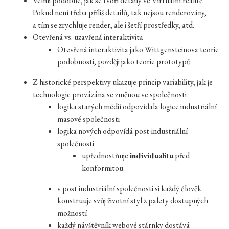
Velmi podobné, jak se tvoří detaily ve Virtuální realitě.
Pokud není třeba příliš detailů, tak nejsou renderovány,
a tím se zrychluje render, ale i šetří prostředky, atd.
Otevřená vs. uzavřená interaktivita
Otevřená interaktivita jako Wittgensteinova teorie
podobnosti, později jako teorie prototypů
Z historické perspektivy ukazuje princip variability, jak je
technologie provázána se změnou ve společnosti
logika starých médií odpovídala logice industriální
masové společnosti
logika nových odpovídá post-industriální
společnosti
upřednostňuje
individualitu
před
konformitou
v post industriální společnosti si každý člověk
konstruuje svůj životní styl z palety dostupných
možností
každý návštěvník webové stárnky dostává