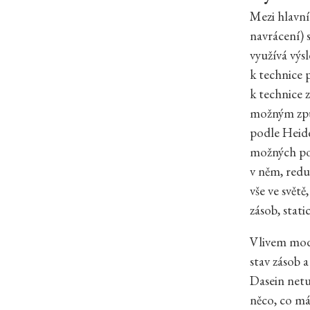
Mezi hlavní
navrácení) 
využívá výs
k technice 
k technice 
možným způs
podle Heide
možných pot
v něm, reduk
vše ve svět
zásob, stat
Vlivem mode
stav zásob a
Dasein netu
něco, co má