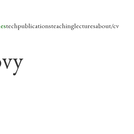
les
tech
publications
teaching
lectures
about/cv
ovy