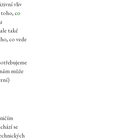
ivní vliv
í toho,
co
u
ale také
ho, co vede
potřebujeme
k nám může
rní)
 ničím
chází se
technických