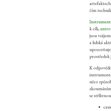
artefaktech
čím techni
Instrumen
k cíli,
antro
jsou vzájem
a lidská ak
upozorňuje 
prostředek 
K odpovědi 
instrumentá
něco způsob
zkoumáním p
se stříbrno
caus