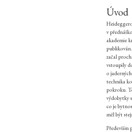
Úvod
Heideggerov
v přednášk
akademie kr
publikován.
začal proch
vstoupily d
o jaderných
technika ko
pokroku. To
výdobytky s
co je bytno
měl být ste
Především pr