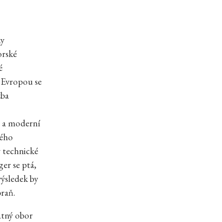
ky
orské
é
 Evropou se
zba
ě a moderní
kého
y technické
er se ptá,
výsledek by
braň.
tatný obor