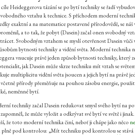
 cíle Heideggerova tázání se po bytí techniky se řadí vybudov
svobodného vztahu k technice. S příchodem moderní technik
ledky exaktní a na matematice postavené přírodovědě, se náš 
proměnil, a to tak, že pobyt (Dasein) začal onen svobodný vz
ztrácet. Svobodným vztahem se myslí otevřenost Dasein vůči
obům bytnosti techniky a vidění světa. Moderní technika 
ggera vnucuje právě jeden způsob bytnosti techniky, který z
encialit, jak Dasein může skrze techniku mít vztah se světem
uje multiplicitu vidění světa jsoucen a jejich bytí na právě je
ě, včetně přírody přeměňuje na pouhou zásobu energie, použit
ické, neměnné bytí.
rní techniky začal Dasein redukovat smysl svého bytí na po
 zapomněl, že může vyložit a odkrývat své bytí ve světě i jinak.
ší, že toto moderní technika činí, neboť ji chápe jako něco
ne
 plně pod kontrolou: „Mít techniku pod kontrolou se stává