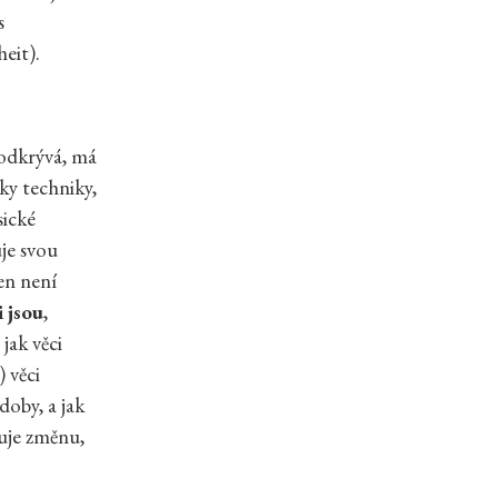
s
heit).
 odkrývá, má
ky techniky,
sické
uje svou
en není
i jsou
,
jak věci
) věci
doby, a jak
kuje změnu,