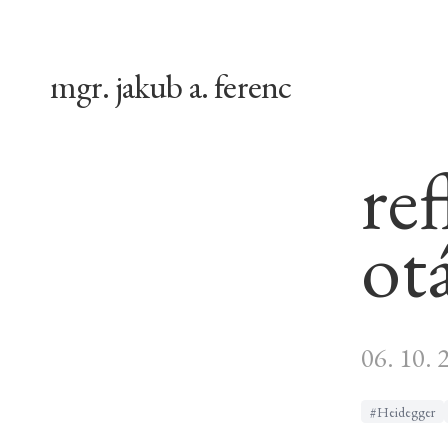
mgr. jakub a. ferenc
re
ot
06. 10. 
#Heidegger