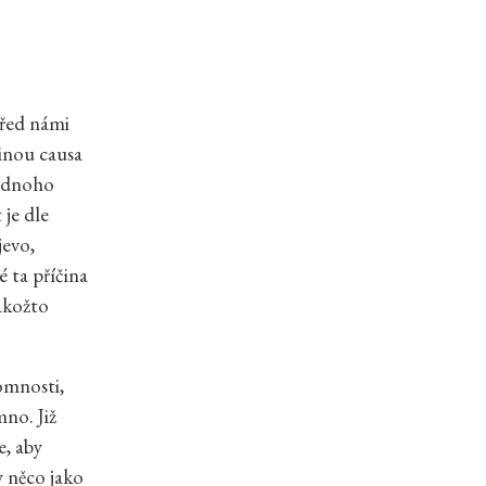
před námi
činou causa
 jednoho
 je dle
jevo,
é ta příčina
akožto
tomnosti,
no. Již
e, aby
dy něco jako