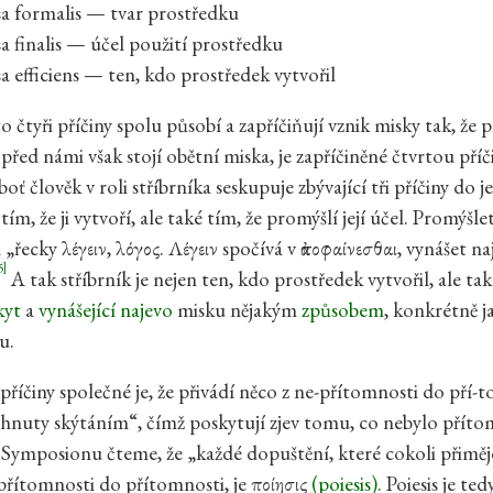
sa formalis — tvar prostředku
a finalis — účel použití prostředku
a efficiens — ten, kdo prostředek vytvořil
 čtyři příčiny spolu působí a zapříčiňují vznik misky tak, že 
e před námi však stojí obětní miska, je zapříčiněné čtvrtou pří
eboť člověk v roli stříbrníka seskupuje zbývající tři příčiny do
tím, že ji vytvoří, ale také tím, že promýšlí její účel. Promýšlet
řecky λέγειν, λόγος. Λέγειν spočívá v ἀποφαίνεσθαι, vynášet na
5]
A tak stříbrník je nejen ten, kdo prostředek vytvořil, ale tak
kyt
a
vynášející najevo
misku nějakým
způsobem
, konkrétně j
u.
příčiny společné je, že přivádí něco z ne-přítomnosti do pří-
hnuty skýtáním“, čímž poskytují zjev tomu, co nebylo přítom
 Symposionu čteme, že „každé dopuštění, které cokoli přiměj
-přítomnosti do přítomnosti, je ποίησις
(poiesis).
Poiesis je te