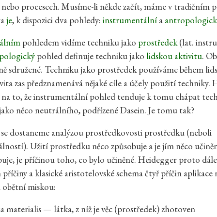
 nebo procesech. Musíme-li někde začít, máme v tradičním p
ka
je
, k dispozici dva pohledy:
instrumentální
a
antropologick
tálním
pohledem vidíme techniku jako
prostředek
(lat. inst
pologický
pohled definuje techniku jako
lidskou aktivitu
. O
ně sdružené. Techniku jako prostředek používáme během lidsk
tivita zas předznamenává nějaké cíle a účely použití techniky.
na to, že instrumentální pohled tenduje k tomu chápat tec
jako něco neutrálního, podřízené Dasein. Je tomu tak?
se dostaneme analýzou prostředkovosti prostředku (neboli
lností). Užití prostředku něco způsobuje a je jím něco učině
uje, je příčinou toho, co bylo učiněné. Heidegger proto dál
říčiny a klasické aristotelovské schema čtyř příčin aplikace 
u obětní miskou:
a materialis — látka, z níž je věc (prostředek) zhotoven