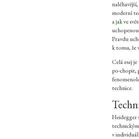
naléhavější,
moderní tec
a
jak
ve svě
uchopenou k
Pravdu uch
k tomu, že 
Celá esej j
po-chopit, 
fenomenolo
technice.
Techni
Heidegger s
technickým.
v individuá