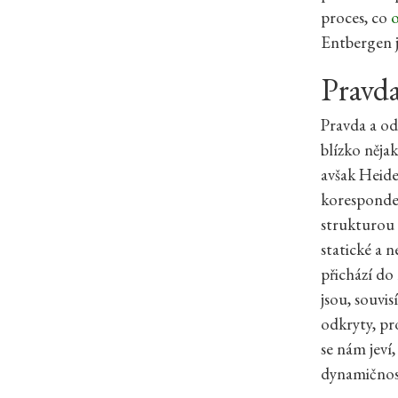
proces, co
Entbergen je
Pravda
Pravda a od
blízko něja
avšak Heide
koresponden
strukturou 
statické a 
přichází do 
jsou, souvis
odkryty, pro
se nám jeví
dynamičnost