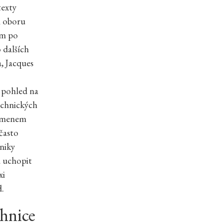
texty
ci oboru
ím po
 dalších
, Jacques
í pohled na
technických
písmenem
často
hniky
a uchopit
xi
d.
chnice