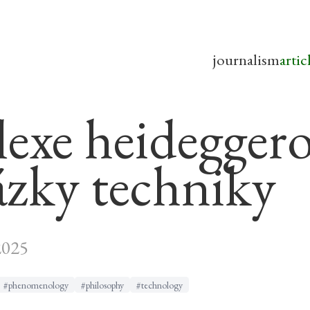
journalism
artic
flexe heidegger
ázky techniky
2025
#phenomenology
#philosophy
#technology