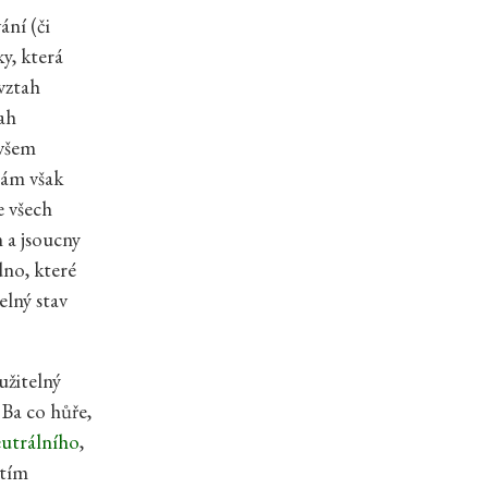
ání (či
y, která
vztah
tah
 všem
nám však
e všech
 a jsoucny
dno, které
elný stav
užitelný
 Ba co hůře,
utrálního
,
 tím