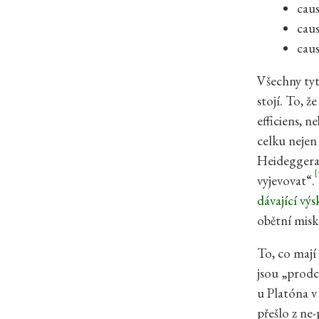
cau
caus
caus
Všechny tyto
stojí. To, ž
efficiens, n
celku nejen 
Heideggera „
[
vyjevovat“.
dávající výs
obětní misk
To, co mají 
jsou „prodc
u Platóna v
přešlo z ne