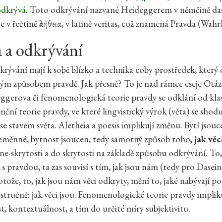
odkrývá
. Toto odkrývání nazvané Heideggerem v němčině da
 v řečtině ἀλήθεια, v latině veritas, což znamená Pravda (Wahr
 a odkrývání
krývání mají k sobě blízko a technika coby prostředek, který
kým způsobem pravdě. Jak přesně? To je nad rámec eseje Otáz
ggerova či fenomenologická teorie pravdy se odklání od kla
ční teorie pravdy, ve které lingvistický výrok (věta) se shod
se stavem světa. Aletheia a poesis implikují změnu. Bytí jsouc
neměnné, bytnost jsoucen, tedy samotný způsob toho,
jak věc
ne-skrytosti a do skrytosti na základě způsobu odkrývání. To, 
í s pravdou, ta zas souvisí s tím, jak jsou nám (tedy pro Dasein
tože, to, jak jsou nám věci odkryty, mění to, jaké nabývají po
, stručně: jak věci jsou. Fenomenologické teorie pravdy impli
, kontextuálnost, a tím do určité míry subjektivitu.