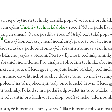
a esej o bytnosti techniky zazněla poprvé ve formě přednáš
ovém cyklu
Umění v technické době
v roce 1953 na půdě Bav
ásných umění. O rok později v roce 1954 byl text také poprv
[1]
Časový kontext eseje není nedůležitý, protože poválečnou
ázet strašák v podobě atomových zbraní a atomový věk i hro
o běžného jazyka a vědomí. Přesto v Bytnosti techniky zmínky
 zbraních nenajdeme. Pro analýzu toho, čím technika obecn
nkrétně jsou, si Heidegger vypůjčuje běžné příklady technic
 si může dovolit, neboť se chce dobrat toho, co mají všechn
polečné na té nejobecnější, tedy ontologické úrovni. Heidegg
stí techniky. Pokud se mu podaří odpovědět na tuto otázku, 
jně relevantní pro kladivo, teleskop, počítač nebo jadernou z
oto, že filosofie techniky se vydědila z filosofie coby samos