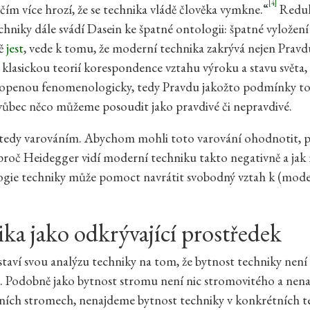
[4]
 čím více hrozí, že se technika vládě člověka vymkne.“
Redukt
hniky dále svádí Dasein ke špatné ontologii: špatné vyložen
tě
jest
, vede k tomu, že moderní technika zakrývá nejen Pravd
lasickou teorií korespondence vztahu výroku a stavu světa, 
openou fenomenologicky, tedy Pravdu jakožto podmínky to
vůbec něco můžeme posoudit jako pravdivé či nepravdivé.
e tedy varováním. Abychom mohli toto varování ohodnotit, 
proč Heidegger vidí moderní techniku takto negativně a ja
gie techniky může pomoct navrátit svobodný vztah k (mode
ka jako odkrývající prostředek
taví svou analýzu techniky na tom, že bytnost techniky není
 Podobně jako bytnost stromu není nic stromovitého a nena
lních stromech, nenajdeme bytnost techniky v konkrétních 