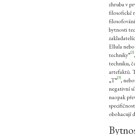
zhruba v pr
filosofické 
filosofován
bytnosti te
zakladatelí
Ellula nebo 
[2]
techniky“
techniku, č
artefaktů. 
[3]
„T“
, nebo
negativní sí
naopak přev
specifičnost
obohacují d
Bytnos