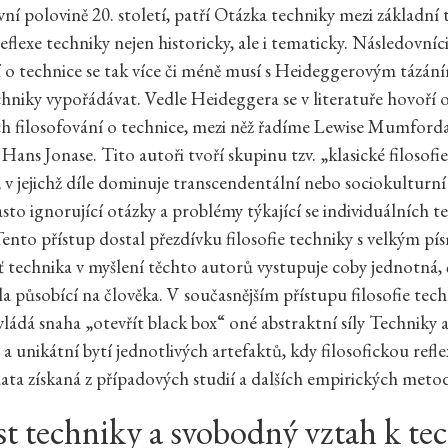
vní polovině 20. století, patří Otázka techniky mezi základní 
reflexe techniky nejen historicky, ale i tematicky. Následovní
í o technice se tak více či méně musí s Heideggerovým tázán
chniky vypořádávat. Vedle Heideggera se v literatuře hovoří o
ch filosofování o technice, mezi něž řadíme Lewise Mumforda
Hans Jonase. Tito autoři tvoří skupinu tzv. „klasické filosofie
, v jejichž díle dominuje transcendentální nebo sociokulturn
asto ignorující otázky a problémy týkající se individuálních 
Tento přístup dostal přezdívku filosofie techniky s velkým 
ť technika v myšlení těchto autorů vystupuje coby jednotná, 
la působící na člověka. V současnějším přístupu filosofie tec
ládá snaha „otevřít black box“ oné abstraktní síly Techniky 
 a unikátní bytí jednotlivých artefaktů, kdy filosofickou refle
ata získaná z případových studií a dalších empirických meto
t techniky a svobodný vztah k te