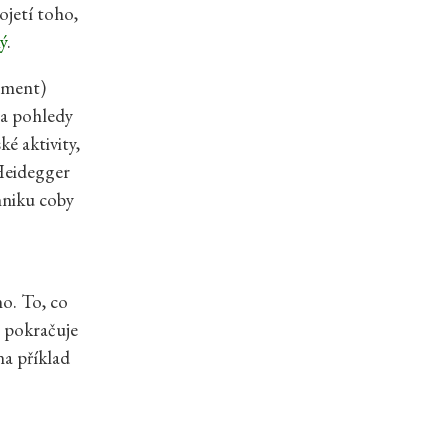
ojetí toho,
ý
.
rument)
ba pohledy
é aktivity,
 Heidegger
hniku coby
no. To, co
e pokračuje
na příklad