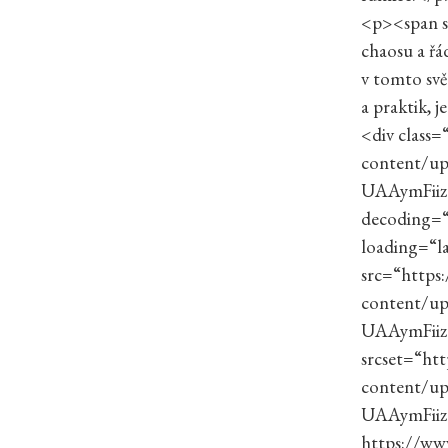
<p><span st
chaosu a řá
v tomto svě
a praktik, j
<div class
content/u
UAAymFii
decoding=“a
loading=“la
src=“https
content/u
UAAymFii
srcset=“ht
content/u
UAAymFiiz
https://ww