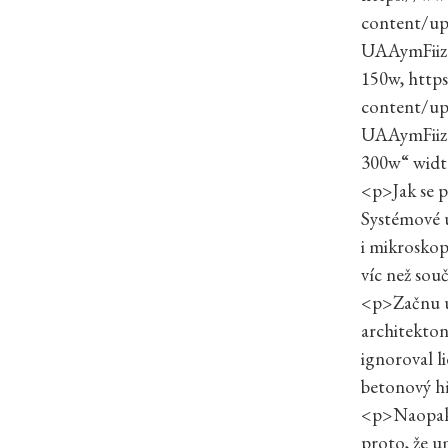
content/u
UAAymFiiz
150w, http
content/u
UAAymFiiz
300w“ wid
<p>Jak se p
Systémové 
i mikroskop
víc než sou
<p>Začnu uk
architekton
ignoroval li
betonový h
<p>Naopak, 
proto, že u