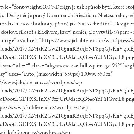
yle=“font-weight:400″>Design je tak způsob bytí, které sto
du. Designér je pravý Ubermench Friedricha Nietzscheho, ne
tě vlastní nové hodnoty, přesně jak Nietzsche žádal. Designér 
e doslova filosof s kladivem, který neničí, ale vytváří.</span
=“image“><a href=“https://www.jakubferenc.cz/wordpress/
ploads/2017/02/riaR2Gw21QmnRBa4JrNP8pqGJvKnVgbl
zqDootLGDPXSHnXV3fxjUrUdaazQBt4oYdPYlGycjL8.pn
sync“ alt=““ class=“alignnone size-full wp-image-942″ hei
zy“ sizes=“auto, (max-width: 550px) 100vw, 550px“
://www.jakubferenc.cz/wordpress/wp-
ploads/2017/02/riaR2Gw21QmnRBa4JrNP8pqGJvKnVgbl
zqDootLGDPXSHnXV3fxjUrUdaazQBt4oYdPYlGycjL8.pn
tps://www.jakubferenc.cz/wordpress/wp-
ploads/2017/02/riaR2Gw21QmnRBa4JrNP8pqGJvKnVgbl
qDootLGDPXSHnXV3fxjUrUdaazQBt4oYdPYlGycjL8.png
w.jakubferenc.cz/wordpress/wp-