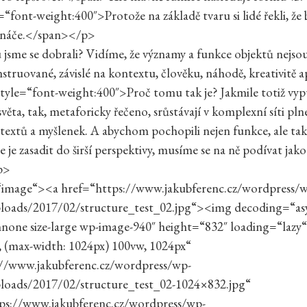
=“font-weight:400″>Protože na základě tvaru si lidé řekli, že
tináče.</span></p>
sme se dobrali? Vidíme, že významy a funkce objektů nejsou 
nstruované, závislé na kontextu, člověku, náhodě, kreativitě
yle=“font-weight:400″>Proč tomu tak je? Jakmile totiž vy
věta, tak, metaforicky řečeno, srůstávají v komplexní síti plné 
textů a myšlenek. A abychom pochopili nejen funkce, ale ta
 je zasadit do širší perspektivy, musíme se na ně podívat jako
p>
=“image“><a href=“https://www.jakubferenc.cz/wordpress/
loads/2017/02/structure_test_02.jpg“><img decoding=“asy
nnone size-large wp-image-940″ height=“832″ loading=“lazy“
, (max-width: 1024px) 100vw, 1024px“
://www.jakubferenc.cz/wordpress/wp-
loads/2017/02/structure_test_02-1024×832.jpg“
tps://www.jakubferenc.cz/wordpress/wp-