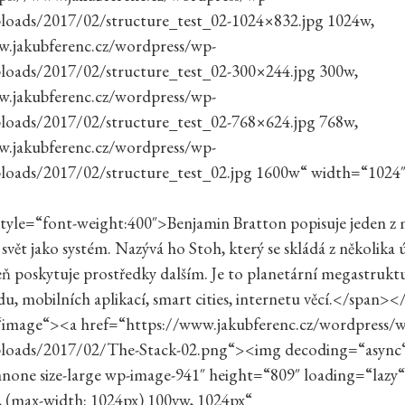
loads/2017/02/structure_test_02-1024×832.jpg 1024w,
w.jakubferenc.cz/wordpress/wp-
loads/2017/02/structure_test_02-300×244.jpg 300w,
w.jakubferenc.cz/wordpress/wp-
loads/2017/02/structure_test_02-768×624.jpg 768w,
w.jakubferenc.cz/wordpress/wp-
loads/2017/02/structure_test_02.jpg 1600w“ width=“1024
tyle=“font-weight:400″>Benjamin Bratton popisuje jeden z
svět jako systém. Nazývá ho Stoh, který se skládá z několika 
ň poskytuje prostředky dalším. Je to planetární megastrukt
udu, mobilních aplikací, smart cities, internetu věcí.</span>
=“image“><a href=“https://www.jakubferenc.cz/wordpress/
loads/2017/02/The-Stack-02.png“><img decoding=“async“
nnone size-large wp-image-941″ height=“809″ loading=“lazy“
, (max-width: 1024px) 100vw, 1024px“