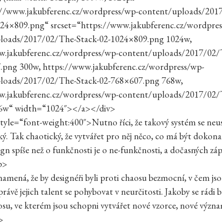
://www.jakubferenc.cz/wordpress/wp-content/uploads/201
024×809.png“ srcset=“https://www.jakubferenc.cz/wordpre
loads/2017/02/The-Stack-02-1024×809.png 1024w,
w.jakubferenc.cz/wordpress/wp-content/uploads/2017/02/
.png 300w, https://www.jakubferenc.cz/wordpress/wp-
loads/2017/02/The-Stack-02-768×607.png 768w,
w.jakubferenc.cz/wordpress/wp-content/uploads/2017/02/
6w“ width=“1024″></a></div>
yle=“font-weight:400″>Nutno říci, že takový systém se neu
cký. Tak chaotický, že vytvářet pro něj něco, co má být dokon
sign spíše než o funkčnosti je o ne-funkčnosti, a dočasných zá
p>
mená, že by designéři byli proti chaosu bezmocní, v čem jso
právě jejich talent se pohybovat v neurčitosti. Jakoby se rádi b
su, ve kterém jsou schopni vytvářet nové vzorce, nové význ
>