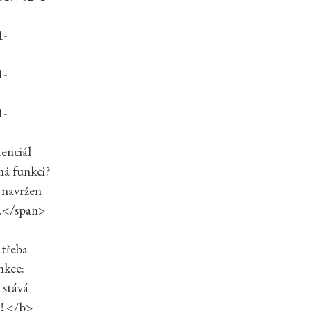
1-
1-
1-
enciál
má funkci?
y navržen
“.</span>
 třeba
nkce:
 stává
>! </b>