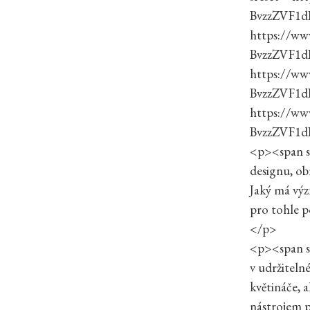
BvzzZVF1d
https://ww
BvzzZVF1d
https://ww
BvzzZVF1d
https://ww
BvzzZVF1d
<p><span s
designu, ob
Jaký má význ
pro tohle p
</p>
<p><span st
v udržiteln
květináče, 
nástrojem p