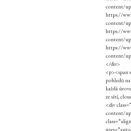
content/up
https://ww
content/up
https://ww
content/up
https://ww
content/up
</div>
<p><span s
pohledů na 
každá úrove
ze sítí, clo
<div class
content/up
class=“alig
sizes=“auto