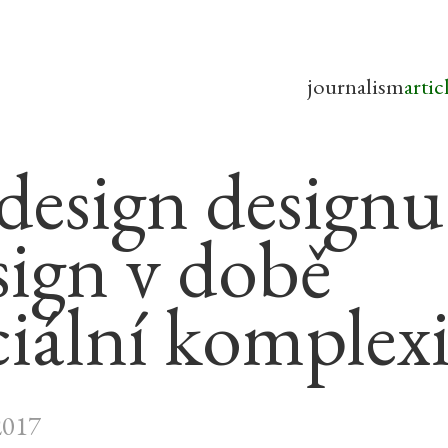
journalism
artic
-design designu
sign v době
ciální komplex
2017