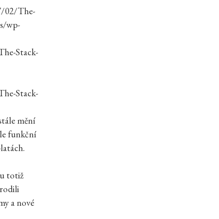
7/02/The-
ss/wp-
The-Stack-
The-Stack-
stále mění
ale funkční
platách.
u totiž
rodili
amy a nové