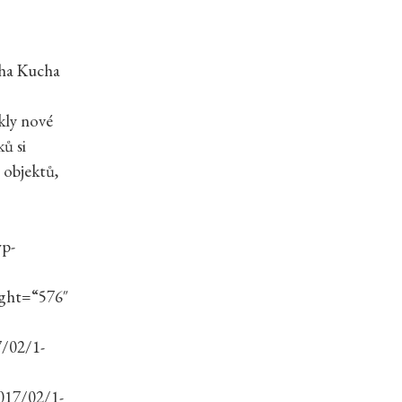
cha Kucha
kly nové
ů si
 objektů,
wp-
ight=“576″
7/02/1-
017/02/1-