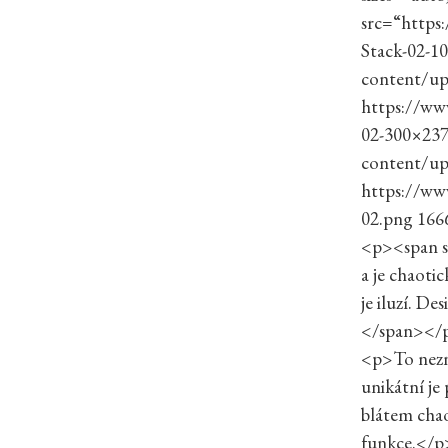
src=“https
Stack-02-1
content/up
https://ww
02-300×237
content/up
https://ww
02.png 166
<p><span st
a je chaoti
je iluzí. De
</span></
<p>To nezna
unikátní je 
blátem chao
funkce.</p