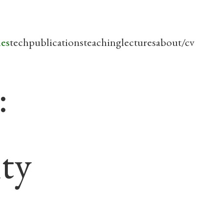
les
tech
publications
teaching
lectures
about/cv
:
ity