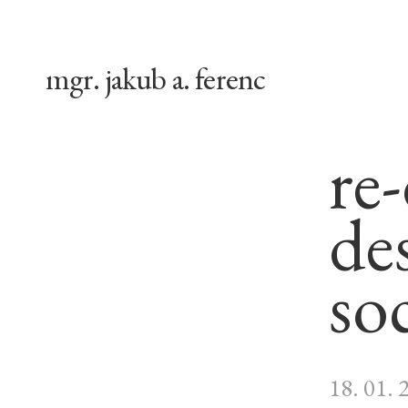
mgr. jakub a. ferenc
re
de
so
18. 01. 