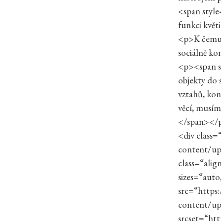
<span style
funkci kvě
<p>K čemu j
sociálně ko
<p><span st
objekty do s
vztahů, kon
věcí, musíme
</span></
<div class
content/up
class=“alig
sizes=“auto
src=“https
content/up
srcset=“ht