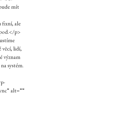
 bude mít
fixní, ale
 apod.</p>
pustíme
věcí, lidí,
ké význam
 na systém.
wp-
nc“ alt=““