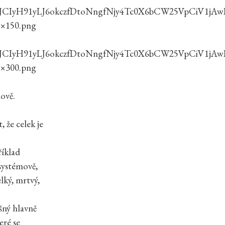
BJCIyH91yLJ6okczfDtoNngfNjy4Tc0X6bCW25VpCiV1jA
×150.png
BJCIyH91yLJ6okczfDtoNngfNjy4Tc0X6bCW25VpCiV1jA
×300.png
mově.
 že celek je
říklad
 systémově,
lký, mrtvý,
šný hlavně
eré se