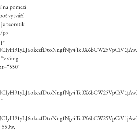
jí na pomezí
boť vytváří
je teoretik
></p>
wp-
BJCIyH91yLJ6okczfDtoNngfNjy4Tc0X6bCW25VpCiV1jA
g“><img
ght=“550″
BJCIyH91yLJ6okczfDtoNngfNjy4Tc0X6bCW25VpCiV1jA
g“
BJCIyH91yLJ6okczfDtoNngfNjy4Tc0X6bCW25VpCiV1jA
 550w,