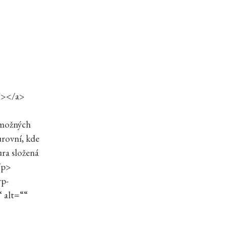
″></a>
 možných
úrovní, kde
ura složená
</p>
wp-
 alt=““