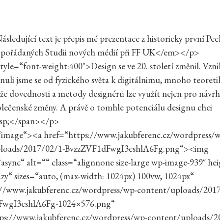
edující text je přepis mé prezentace z historicky první Pe
pořádaných Studii nových médií při FF UK</em></p>
yle=“font-weight:400″>Design se ve 20. století změnil. Vzni
nuli jsme se od fyzického světa k digitálnimu, mnoho teoretik
že dovednosti a metody designérů lze využít nejen pro návrh
polečenské změny. A právě o tomhle potenciálu designu chci
sp;</span></p>
=“image“><a href=“https://www.jakubferenc.cz/wordpress/
ploads/2017/02/1-BvzzZVF1dFwgI3cshlA6Fg.png“><img
sync“ alt=““ class=“alignnone size-large wp-image-939″ he
zy“ sizes=“auto, (max-width: 1024px) 100vw, 1024px“
://www.jakubferenc.cz/wordpress/wp-content/uploads/201
FwgI3cshlA6Fg-1024×576.png“
tps://www.jakubferenc.cz/wordpress/wp-content/uploads/2