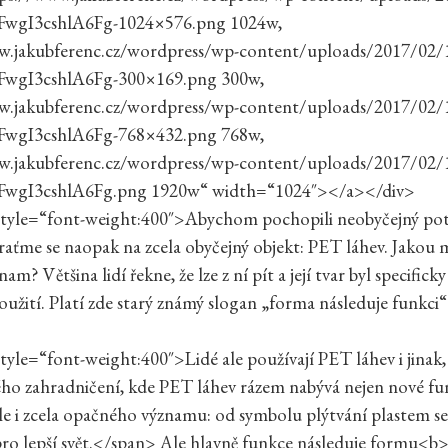
FwgI3cshlA6Fg-1024×576.png 1024w,
w.jakubferenc.cz/wordpress/wp-content/uploads/2017/02/
FwgI3cshlA6Fg-300×169.png 300w,
w.jakubferenc.cz/wordpress/wp-content/uploads/2017/02/
FwgI3cshlA6Fg-768×432.png 768w,
w.jakubferenc.cz/wordpress/wp-content/uploads/2017/02/
FwgI3cshlA6Fg.png 1920w“ width=“1024″></a></div>
tyle=“font-weight:400″>Abychom pochopili neobyčejný pot
raťme se naopak na zcela obyčejný objekt: PET láhev. Jakou 
am? Většina lidí řekne, že lze z ní pít a její tvar byl specifick
oužití. Platí zde starý známý slogan „forma následuje funkci
yle=“font-weight:400″>Lidé ale používají PET láhev i jinak,
ého zahradničení, kde PET láhev rázem nabývá nejen nové fu
ale i zcela opačného významu: od symbolu plýtvání plastem se
ro lepší svět.</span> Ale hlavně funkce následuje formu<b