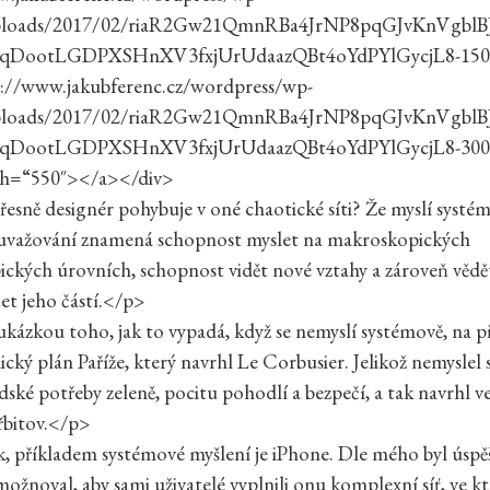
ploads/2017/02/riaR2Gw21QmnRBa4JrNP8pqGJvKnVgbl
qDootLGDPXSHnXV3fxjUrUdaazQBt4oYdPYlGycjL8-150
s://www.jakubferenc.cz/wordpress/wp-
ploads/2017/02/riaR2Gw21QmnRBa4JrNP8pqGJvKnVgbl
qDootLGDPXSHnXV3fxjUrUdaazQBt4oYdPYlGycjL8-300
th=“550″></a></div>
řesně designér pohybuje v oné chaotické síti? Že myslí systé
uvažování znamená schopnost myslet na makroskopických
ických úrovních, schopnost vidět nové vztahy a zároveň vědět,
čet jeho částí.</p>
ázkou toho, jak to vypadá, když se nemyslí systémově, na p
ický plán Paříže, který navrhl Le Corbusier. Jelikož nemyslel
dské potřeby zeleně, pocitu pohodlí a bezpečí, a tak navrhl ve
řbitov.</p>
příkladem systémové myšlení je iPhone. Dle mého byl úspě
možnoval, aby sami uživatelé vyplnili onu komplexní síť, ve kt