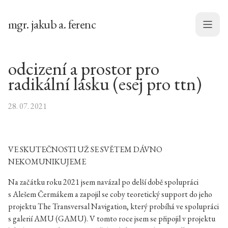
mgr. jakub a. ferenc
Menu
odcizení a prostor pro
radikální lásku (esej pro ttn)
28. 07. 2021
VE SKUTEČNOSTI UŽ SE SVĚTEM DÁVNO
NEKOMUNIKUJEME
Na začátku roku 2021 jsem navázal po delší době spolupráci
s Alešem Čermákem a zapojil se coby teoretický support do jeho
projektu The Transversal Navigation, který probíhá ve spolupráci
s galerií AMU (GAMU). V tomto roce jsem se připojil v projektu