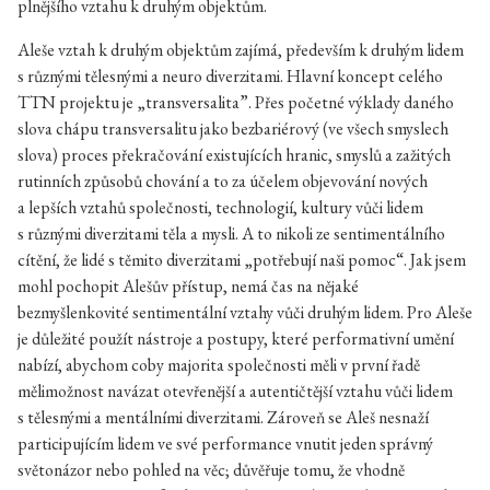
plnějšího vztahu k druhým objektům.
Aleše vztah k druhým objektům zajímá, především k druhým lidem
s různými tělesnými a neuro diverzitami. Hlavní koncept celého
TTN projektu je „transversalita”. Přes početné výklady daného
slova chápu transversalitu jako bezbariérový (ve všech smyslech
slova) proces překračování existujících hranic, smyslů a zažitých
rutinních způsobů chování a to za účelem objevování nových
a lepších vztahů společnosti, technologií, kultury vůči lidem
s různými diverzitami těla a mysli. A to nikoli ze sentimentálního
cítění, že lidé s těmito diverzitami „potřebují naši pomoc“. Jak jsem
mohl pochopit Alešův přístup, nemá čas na nějaké
bezmyšlenkovité sentimentální vztahy vůči druhým lidem. Pro Aleše
je důležité použít nástroje a postupy, které performativní umění
nabízí, abychom coby majorita společnosti měli v první řadě
mělimožnost navázat otevřenější a autentičtější vztahu vůči lidem
s tělesnými a mentálními diverzitami. Zároveň se Aleš nesnaží
participujícím lidem ve své performance vnutit jeden správný
světonázor nebo pohled na věc; důvěřuje tomu, že vhodně