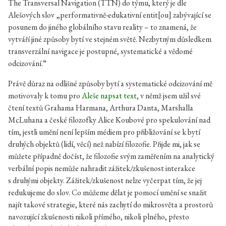
The Transversal Navigation (TTN) do týmu, který je dle
Alešových slov „performativně-edukativní entit[ou] zabývající se
posunem do jiného globálního stavu reality – to znamená, že
vytváří jiné způsoby bytí ve stejném světě. Nezbytným důsledkem
transverzální navigace je postupné, systematické a vědomé
odcizování.“
Právě důraz na odlišné způsoby bytí a systematické odcizování mě
motivovaly k tomu pro
Aleše napsat text
, v němž jsem užil své
čtení textů Grahama Harmana, Arthura Danta, Marshalla
McLuhana a české filozofky Alice Koubové pro spekulování nad
tím, jestli umění není lepším médiem pro přibližování se k bytí
druhých objektů (lidí, věcí) než nabízí filozofie. Přijde mi, jak se
můžete případně dočíst, že filozofie svým zaměřením na analytický
verbální popis nemůže nahradit zážitek/zkušenost interakce
s druhými objekty. Zážitek/zkušenost nelze vyčerpat tím, že jej
redukujeme do slov. Co můžeme dělat je pomocí umění se snažit
najít takové strategie, které nás zachytí do mikrosvěta a prostorů
navozující zkušenosti nikoli přímého, nikoli plného, přesto