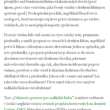
přemýšlet nad fundamentálními otázkami našich životů (proč
žijeme, proč ráno vstáváme, jaké formy vztahů s druhými lidmi jsou
správné apod.). Pochopitelně jsou lidé, například filozofové či
teologové, kteří zasvěcují svůj život právě tázáním se po těchto
otázkách, ale to není případ majority společnosti.
Protože většina lidé však nemá čas tyto otázky řešit, přejímáme
předsudky a umělé propasti ve vztazích k druhým lidem; například
právě k lidem s tělesnými a neuro diverzitami. Jeden ze způsobů, jak
tyto předsudky a propasti překonávat je dostat se do stavu
absolutní otevřenosti vůči druhému člověku, jakémusi
uzávorkování vlastního ega tak, abychom mohli možná poprvé
vnímat, prožívat a cítit vztah k danému druhému člověku bez
zděděných filtrů a předsudků. Jakou roli v tomto má umění? Lze
takového stavu dosáhnout? Dává smysl takový stav nazývat
radikální láskou vůči druhému?
Text „
Odcizení a prostor pro radikální lásku
” si můžete stáhnout
v české i anglické verzi ze
stránek projektu hostovaných na doméně
Galerie AMU
. Případně si můžete PDFka textů stáhnout