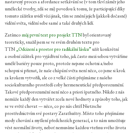
nastavený proces a afordance setkávání se (v tom tkví záměr jeho
umělecké tvorby, zdá se mi) povedou k tomu, že participující díky
tomuto zážitku uvidí věci jinak, tím se změní jejich (jakkoli dočasně)
vidění světa, vidění sebe samé a také druhých lidí.
Zatímco
můj první text pro projekt TTN
byl orientovaný
teoreticky, snažil jsem se ve svém druhém textu pro
TTN
„Odcizení a prostor pro radikální lásku”
užít konkrétní
a osobní zážitek pro vyjádření toho, jak často mezi sebou vytváříme
umělé bariéry pouze proto, protože nejsme ochotni a/nebo
schopni si přiznat, že naše chápání světa není něco, co jsme si krok
za krokem vytvořili, ale co z velké části přejímáme z našeho
sociokulturního prostředí coby hermeneutické předporozumění.
Takové předporozumění není něco a priori špatného. Nikdo z nás
nemůže každý den vytvářet zcela nové hodnoty a způsoby toho, jak
se ve světě chovat — něco, co po nás chtěl Nietzsche
prostřednictvím své postavy Zarathuštry. Místo toho přejímáme
mody chování a myšlení předchozích generací, a to nám umožňuje
vést normální životy, neboť nemusíme každou vteřinu svého života