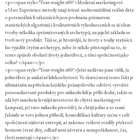
<p><span style=“font-weight:400″>Moderní marketingové
a User Experience metody znají řešení: nashromážděná reálná data
o potenciálních zákaznících jsou prohnána prizmatem
statistických algoritmů i kvalitativních vyhodnoceních za účelem
tvorby několika zprůměrovaných archetypů, na jejichž základu se
tvoří nový produkt. Táži se, je hrozivější, že životy a touhy statisíců
lze vyjádřit čtyřmi archetypy, nebo že někdo přistoupil na to, že
tento způsob obohatí životy jednotlivců, a tím i společnosti jako
celku? </span></p>
<p><span style=“font-weight:400″>Ještě nedávno jsme věřili, že
jednotlivec je unikátní lidskou bytostí. Ve skutečnosti tento fakt je
ultimátním nepřítelem každého průmyslového odvětví: vytvářet
personalizované produkty pro miliardu lidí je příliš drahé, takže se
zdá být mnohem levnější investovat do chytré marketingové
kampaně, jež tuto miliardu přesvědčí, že chtějí jedno a to samé.
Jakmile se toto jednou přihodí, komodifikaci kultury začne v celé
společnosti snižovat entropii, až nakonec veškeré rozdíly překročí
horizont černé díry, odkud není návratu a neuspořádanost, čas,
i bytí zamrzají.</span></p>