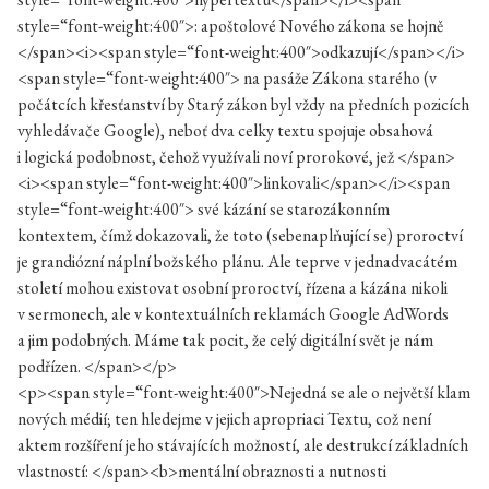
style=“font-weight:400″>: apoštolové Nového zákona se hojně
</span><i><span style=“font-weight:400″>odkazují</span></i>
<span style=“font-weight:400″> na pasáže Zákona starého (v
počátcích křesťanství by Starý zákon byl vždy na předních pozicích
vyhledávače Google), neboť dva celky textu spojuje obsahová
i logická podobnost, čehož využívali noví prorokové, jež </span>
<i><span style=“font-weight:400″>linkovali</span></i><span
style=“font-weight:400″> své kázání se starozákonním
kontextem, čímž dokazovali, že toto (sebenaplňující se) proroctví
je grandiózní náplní božského plánu. Ale teprve v jednadvacátém
století mohou existovat osobní proroctví, řízena a kázána nikoli
v sermonech, ale v kontextuálních reklamách Google AdWords
a jim podobných. Máme tak pocit, že celý digitální svět je nám
podřízen. </span></p>
<p><span style=“font-weight:400″>Nejedná se ale o největší klam
nových médií; ten hledejme v jejich apropriaci Textu, což není
aktem rozšíření jeho stávajících možností, ale destrukcí základních
vlastností: </span><b>mentální obraznosti a nutnosti