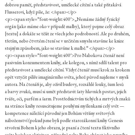
dobrou paměť, představivost, umělecké cítění a také přitakává
Flusserovi, když píše, že: </span></p>
<p><span style=“font-weight:400″>„Nemáme žádný fyzický
orgán (jako máme oko v případě malby), který pojme celý obraz
[textu] a dokáže se těšit ze všech jeho podrobností. Ale po druhém,
třetím, nebo čtvrtém čtení se v určitém smyslu stavíme ke knize
stejným způsobem, jako se stavíme k malbě.“ </span></p>
<p><span style=“font-weight:400″>Pro Nabokova čtenář není
pasivním konzumentem knihy, ale kolegou, s nímž sdílí talent pro
představivost a umělecké cítění. Vždyť čtenář musí krok za krokem
opět vztyčit pilíře imaginárního světa, jehož původ najdeme v mysli
autora. Na čtenáři je, aby oživil budovy, rozsáhlé louky, šum lesů
a barvy zvuků, musí si umět představit šaty hlavních postav, jejich
tváře, oči, parfém a šarm. Prostřednictvím tichých a mrtvých znaků
na stránce knihy resuscitujeme pouhými myšlenkami celý svět —
kompetence náležící původně jen Bohům většiny světových
náboženství (pokud jsme byli podle starozákonní knihy Genesis
stvořeni Bohem k jeho obrazu, je psaní a čtení textu fiktivního
světa božskou aktivitou, případně nelze Boha chápat jako prvního