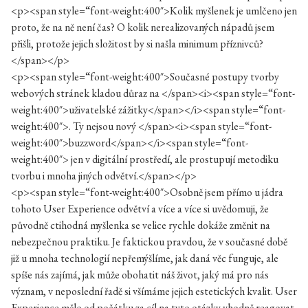
<p><span style=“font-weight:400″>Kolik myšlenek je umlčeno jen
proto, že na ně není čas? O kolik nerealizovaných nápadů jsem
přišli, protože jejich složitost by si našla minimum příznivců?
</span></p>
<p><span style=“font-weight:400″>Současné postupy tvorby
webových stránek kladou důraz na </span><i><span style=“font-
weight:400″>uživatelské zážitky</span></i><span style=“font-
weight:400″>. Ty nejsou nový </span><i><span style=“font-
weight:400″>buzzword</span></i><span style=“font-
weight:400″> jen v digitální prostředí, ale prostupují metodiku
tvorbu i mnoha jiných odvětví.</span></p>
<p><span style=“font-weight:400″>Osobně jsem přímo u jádra
tohoto User Experience odvětví a více a více si uvědomuji, že
původně ctihodná myšlenka se velice rychle dokáže změnit na
nebezpečnou praktiku. Je faktickou pravdou, že v současné době
již u mnoha technologií nepřemýšlíme, jak daná věc funguje, ale
spíše nás zajímá, jak může obohatit náš život, jaký má pro nás
význam, v neposlední řadě si všímáme jejich estetických kvalit. User
Experience mělo od počátku za cíl na tyto otázky vhodně reagovat.