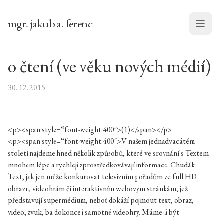
mgr. jakub a. ferenc
Menu
o čtení (ve věku nových médií)
30. 12. 2015
<p><span style=“font-weight:400″>(1)</span></p>
<p><span style=“font-weight:400″>V našem jednadvacátém
století najdeme hned několik způsobů, které ve srovnání s Textem
mnohem lépe a rychleji zprostředkovávají informace. Chudák
Text, jak jen může konkurovat televizním pořadům ve full HD
obrazu, videohrám či interaktivním webovým stránkám, jež
představují supermédium, neboť dokáží pojmout text, obraz,
video, zvuk, ba dokonce i samotné videohry. Máme-li být