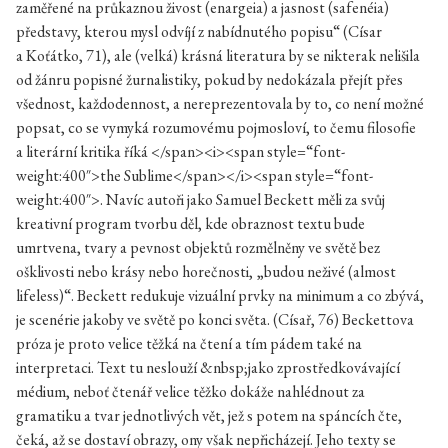
zaměřené na průkaznou živost (enargeia) a jasnost (safenéia)
představy, kterou mysl odvíjí z nabídnutého popisu“ (Císar
a Koťátko, 71), ale (velká) krásná literatura by se nikterak nelišila
od žánru popisné žurnalistiky, pokud by nedokázala přejít přes
všednost, každodennost, a nereprezentovala by to, co není možné
popsat, co se vymyká rozumovému pojmosloví, to čemu filosofie
a literární kritika říká </span><i><span style=“font-
weight:400″>the Sublime</span></i><span style=“font-
weight:400″>. Navíc autoři jako Samuel Beckett měli za svůj
kreativní program tvorbu děl, kde obraznost textu bude
umrtvena, tvary a pevnost objektů rozmělněny ve světě bez
ošklivosti nebo krásy nebo horečnosti, „budou neživé (almost
lifeless)“. Beckett redukuje vizuální prvky na minimum a co zbývá,
je scenérie jakoby ve světě po konci světa. (Císař, 76) Beckettova
próza je proto velice těžká na čtení a tím pádem také na
interpretaci. Text tu neslouží &nbsp;jako zprostředkovávající
médium, neboť čtenář velice těžko dokáže nahlédnout za
gramatiku a tvar jednotlivých vět, jež s potem na spáncích čte,
čeká, až se dostaví obrazy, ony však nepřicházejí. Jeho texty se