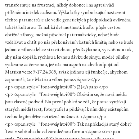
transformuje na frustraci, někdy dokonce i na agresi vůči
přílišnému intelektualismu. Výška laťky symbolizující nastavení
těchto parametrů je ale vedle genetických předpokladů ovlivněna
taktéž kulturou. Ta nabízí dvě možnosti: buďto půjde cestou
obtížné zábavy, možná působící paternalisticky, neboť bude
vzdělávat a chtít po nás překonávání vlastních limitů; nebo se bude
jednat o zábavu lehce stravitelnou, předžvýkanou, vytvořenou tak,
aby nám dopřála rychlou a levnou dávku dopingu, modré pilulky
vydávané za červenou, jež nás má aspoň na chvíli odpojit od
Matrixu verze 9-17.24.365, avšak jedinou její funkcí je, abychom
zapomněli, že v Matrixu vůbec jsme.</span></p>
<p><span style=“font-weight:400″>(2)</span></p>
<p><span style=“font-weight:400″>Obávám se, že nová média
jsou vlastně podvod. Na první pohled se zdá, že pouze využívají
starých médií (text, fotografie) a přidávají k ním díky existujícím
technologiím dříve netušené možnosti. </span></p>
<p><span style=“font-weight:400″>Tak například již starý dobrý
Text v sobě obsahoval zárodečnou formu </span><i><span
style=“font-weight:400″>hypertextu</span></i><span