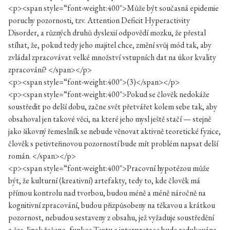
<p><span style=“font-weight:400″>Může být současná epidemie
poruchy pozornosti, tzv. Attention Deficit Hyperactivity
Disorder, a různých druhů dyslexií odpovědí mozku, že přestal
stíhat, že, pokud tedy jeho majitel chce, změní svůj mód tak, aby
zvládal zpracovávat velké množství vstupních dat na úkor kvality
zpracování? </span></p>
<p><span style=“font-weight:400″>(3)</span></p>
<p><span style=“font-weight:400″>Pokud se člověk nedokáže
soustředit po delší dobu, začne svět přetvářet kolem sebe tak, aby
obsahoval jen takové věci, na které jeho mysl ještě stačí — stejně
jako šikovný řemeslník se nebude věnovat aktivně teoretické fyzice,
člověk s petivteřinovou pozorností bude mít problém napsat delší
román. </span></p>
<p><span style=“font-weight:400″>Pracovní hypotézou může
být, že kulturní (kreativní) artefakty, tedy to, kde člověk má
přímou kontrolu nad tvorbou, budou méně a méně náročně na
kognitivní zpracování, budou přizpůsobeny na těkavou a krátkou
pozornost, nebudou sestaveny z obsahu, jež vyžaduje soustředění
a čas. Jinak řečeno, funkce Textu a interpretace bude redukována