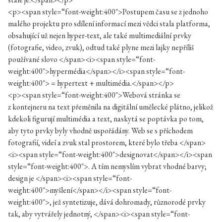
<p><span style=“font-weight:400″>Postupem času se z jednoho
malého projektu pro sdílení informací mezi vědci stala platforma,
obsahující už nejen hyper-text, ale také multimediální prvky
(fotografie, video, zvuk), odtud také plyne mezi lajky nepříliš
používané slovo </span><i><span style=“font-
weight:400″>hypermédia</span></i><span style=“font-
weight:400″> = hypertext + multimédia.</span></p>
<p><span style=“font-weight:400″>Webová stránka se
z kontejneru na text přeměnila na digitální umělecké plátno, jelikož
kdekoli figurují multimédia a text, naskytá se poptávka po tom,
aby tyto prvky byly vhodně uspořádány. Web se s příchodem
fotografií, videí a zvuk stal prostorem, které bylo třeba </span>
<i><span style=“font-weight:400″>designovat</span></i><span
style=“font-weight:400″>. A tím nemyslím vybrat vhodné barvy;
design je </span><i><span style=“font-
weight:400″>myšlení</span></i><span style=“font-
weight:400″>, jež syntetizuje, dává dohromady, různorodé prvky
tak, aby vytvářely jednotný, </span><i><span style=“font-