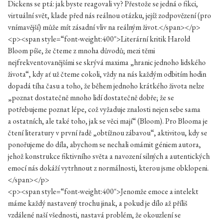
Dickens se ptá: jak byste reagovali vy? Přestože se jedná o fikci,
virtuální svět, klade před nás reálnou otázku, jejíž zodpovězení (pro
vnímavější) může mít zásadní vliv na reálným život.</span></p>
<p><span style=“font-weight:400″>Literární kritik Harold
Bloom píše, že čteme z mnoha důvodů; mezi těmi
nejfrekventovanějšími se skrývá maxima „hranic jednoho lidského
života“, kdy ať už čteme cokoli, vždy na nás každým odbitím hodin
dopadá tíha času a toho, že během jednoho krátkého života nelze
„poznat dostatečně mnoho lidí dostatečně dobře; že se
potřebujeme poznat lépe, což vyžaduje znalosti nejen sebe sama
a ostatních, ale také toho, jak se věci mají“ (Bloom). Pro Blooma je
čtení literatury v první řadě „obtížnou zábavou“, aktivitou, kdy se
ponořujeme do díla, abychom se nechali omámit géniem autora,
jehož konstrukce fiktivního světa a navození silných a autentických
emocí nás dokáží vytrhnout z normálnosti, kterou jsme obklopeni.
</span></p>
<p><span style=“font-weight:400″>Jenomže emoce a intelekt
máme každý nastavený trochu jinak, a pokud je dílo až příliš
vzdálené naší všednosti, nastavá problém, že okouzlení se