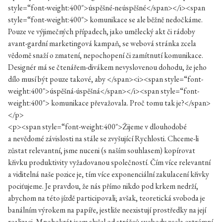
style=“font-weight:400″>úspěšné-neúspěšné</span></i><span
style=“font-weight:400″> komunikace se ale běžně nedočkáme.
Pouze ve výjimečných případech, jako umělecký akt či rádoby
avant-gardní marketingová kampaň, se webová stránka zcela
vědomě snaží o zmatení, nepochopení či zamítnutí komunikace.
Designér má se čtenářem-divákem nevyslovenou dohodu, že jeho
dílo musí být pouze takové, aby </span><i><span style=“font-
weight:400″>úspěšná-úspěšná</span></i><span style=“font-
weight:400″> komunikace převažovala. Proč tomu tak je?</span>
</p>
<p><span style=“font-weight:400″>Žijeme v dlouhodobé
a nevědomé závislosti na stále se zvyšující Rychlosti. Chceme-li
zůstat relevantní, jsme nuceni (s naším souhlasem) kopírovat
křivku produktivity vyžadovanou společností. Čím více relevantní
a viditelná naše pozice je, tím více exponenciální zakulacení křivky
pociťujeme. Je pravdou, že nás přímo nikdo pod krkem nedrží,
abychom na této jízdě participovali; avšak, teoretická svoboda je
banálním výrokem na papíře, jestliže neexistují prostředky na její
realizaci. Mnohokrát jsem slyšel od strážců svobody zcela extrémní