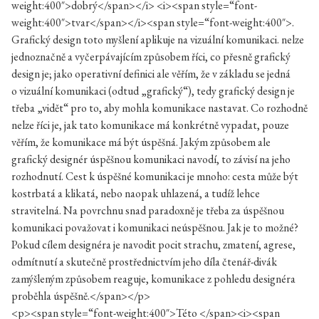
weight:400″>dobrý</span></i> <i><span style=“font-
weight:400″>tvar</span></i><span style=“font-weight:400″>.
Grafický design toto myšlení aplikuje na vizuální komunikaci. nelze
jednoznačně a vyčerpávajícím způsobem říci, co přesně grafický
design je; jako operativní definici ale věřím, že v základu se jedná
o vizuální komunikaci (odtud „grafický“), tedy grafický design je
třeba „vidět“ pro to, aby mohla komunikace nastavat. Co rozhodně
nelze říci je, jak tato komunikace má konkrétně vypadat, pouze
věřím, že komunikace má být úspěšná. Jakým způsobem ale
grafický designér úspěšnou komunikaci navodí, to závisí na jeho
rozhodnutí. Cest k úspěšné komunikaci je mnoho: cesta může být
kostrbatá a klikatá, nebo naopak uhlazená, a tudíž lehce
stravitelná. Na povrchnu snad paradoxně je třeba za úspěšnou
komunikaci považovat i komunikaci neúspěšnou. Jak je to možné?
Pokud cílem designéra je navodit pocit strachu, zmatení, agrese,
odmítnutí a skutečně prostřednictvím jeho díla čtenář-divák
zamýšleným způsobem reaguje, komunikace z pohledu designéra
proběhla úspěšně.</span></p>
<p><span style=“font-weight:400″>Této </span><i><span