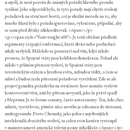
si myslí, že není pozván do známých pořadů hlavního proudu
vysílání. Jeho odpovědí bylo, že tyto pořady mají chytře zvolený
požadavek na stručnost hostů, což je ideální metoda na to, aby
mnoho hlasů bylo z pořadu ignorováno, vyloučeno, případně, aby
se sami před díváky zdiskreditovali. </span></p>
<p><span style=“font-weight:400″> Je totiž obtížné předložit
argumenty čerpající z informací, které diváci nebo posluchači
nikdy neslyšeli. Málokdo se pozastaví nad tím, když někdo
pronese, že Spojené státy jsou kolébkou demokracie. Pokud ale
někdo v přímém přenosu vysloví, že Spojené státy jsou
teroristickým státem a hrozbou světa, nebudou vědět, o čem se
mluví a budou zcela přirozeně požadovat vysvětlení. Zde se ale
projeví genialita požadavku na stručnost: host nemůže vyslovit
kontroverzní větu, aniž by přitom nevyzněl, jako že právě spadl
z Neptunu. Je to forma cenzury, často autocenzury. Ten, kdo chce
mluvit, vysvětlovat, přinést něco nového je odsouzen do ústranní,
undergroundu. Proto Chomsky, jako jeden z nejvlivnějších
intelektuálů dvacátého století, za celou svou kariéru vystoupil
v mainstreamové americké televizi pouze několikrát.</span></p>