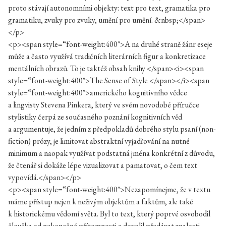
proto stávají autonomními objekty: text pro text, gramatika pro
gramatiku, zvuky pro zvuky, umění pro umění. &nbsp;</span>
</p>
<p><span style=“font-weight:400″>A na druhé straně žánr eseje
může a často využívá tradičních literárních figur a konkretizace
mentálních obrazů. To je taktéž obsah knihy </span><i><span
style=“font-weight:400″>The Sense of Style </span></i><span
style=“font-weight:400″>amerického kognitivního vědce
a lingvisty Stevena Pinkera, který ve svém novodobé příručce
stylistiky čerpá ze současného poznání kognitivních věd
a argumentuje, že jedním z předpokladů dobrého stylu psaní (non-
fiction) prózy, je limitovat abstraktní vyjadřování na nutné
minimum a naopak využívat podstatná jména konkrétní z důvodu,
že čtenář si dokáže lépe vizualizovat a pamatovat, o čem text
vypovídá.</span></p>
<p><span style=“font-weight:400″>Nezapomínejme, že v textu
máme přístup nejen k neživým objektům a faktům, ale také
k historickému vědomí světa. Byl to text, který poprvé osvobodil
člověka od nekonečné přítomnosti a dovolil předávat znalosti