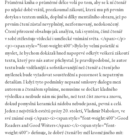
Průměrná kniha o průměrné délce volá po tom, aby se k ní čtenář
po nějaké době vrátil, prozkoumal zákoutí, která mu při prvním
dotyku s textem unikla, doplnil si dílky mentálního obrazu, jež po
prvním čtení zůstal nevyplněný, nezformovaný, nedokončený.
Čtení přirozeně obsahuje jak analýzu, tak i syntézu, čímž čtenář
v sobě ztělesňuje vědecké i umělecké vnímání světa. </span></p>
<p><span style=“font-weight:400″>Bylo by velmi pošetilé si
myslet, že bychom dokázali hned napoprvé odkrýt veškerá zákoutí
textu, který pro nás autor přichystal. Je pravděpodobné, že autor
textu bude vzdělanější a sofistikovanější než čtenář a čtení jeho
myšlenek bude vyžadovat soustředění a pozornost k nepatrným
detailům. I když tyto podmínky nepsané smlouvy dialogu mezi
autorem a čtenářem splníme, nemusíme se dočkat kladného
výsledku a nezbude nám nic jiného, než text číst znovu a znovu,
dokud pomyslná keramická nádoba nebude jasná, pevná a celá.
Jeden z největších estétů prózy 20. století, Vladimir Nabokov, ve
své známé eseji </span><i><span style=“font-weight:400″>Good
Readers and Good Writers</span></i><span style=“font-
weight:400″> definuje, že dobrý čtenář by měl kromě jiného mít: