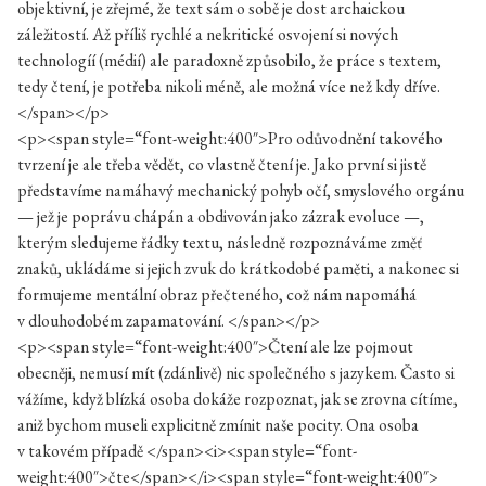
objektivní, je zřejmé, že text sám o sobě je dost archaickou
záležitostí. Až příliš rychlé a nekritické osvojení si nových
technologíí (médií) ale paradoxně způsobilo, že práce s textem,
tedy čtení, je potřeba nikoli méně, ale možná více než kdy dříve.
</span></p>
<p><span style=“font-weight:400″>Pro odůvodnění takového
tvrzení je ale třeba vědět, co vlastně čtení je. Jako první si jistě
představíme namáhavý mechanický pohyb očí, smyslového orgánu
— jež je poprávu chápán a obdivován jako zázrak evoluce —,
kterým sledujeme řádky textu, následně rozpoznáváme změť
znaků, ukládáme si jejich zvuk do krátkodobé paměti, a nakonec si
formujeme mentální obraz přečteného, což nám napomáhá
v dlouhodobém zapamatování. </span></p>
<p><span style=“font-weight:400″>Čtení ale lze pojmout
obecněji, nemusí mít (zdánlivě) nic společného s jazykem. Často si
vážíme, když blízká osoba dokáže rozpoznat, jak se zrovna cítíme,
aniž bychom museli explicitně zmínit naše pocity. Ona osoba
v takovém případě </span><i><span style=“font-
weight:400″>čte</span></i><span style=“font-weight:400″>