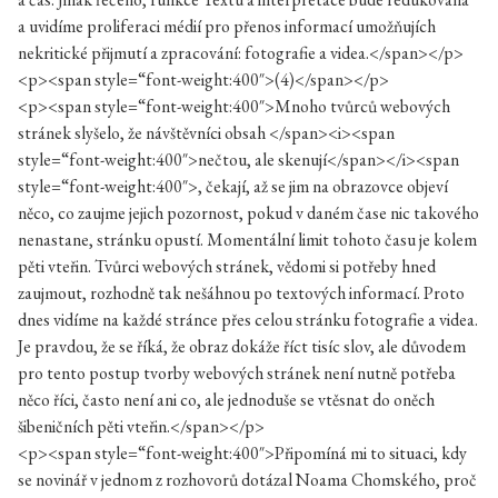
a uvidíme proliferaci médií pro přenos informací umožňujích
nekritické přijmutí a zpracování: fotografie a videa.</span></p>
<p><span style=“font-weight:400″>(4)</span></p>
<p><span style=“font-weight:400″>Mnoho tvůrců webových
stránek slyšelo, že návštěvníci obsah </span><i><span
style=“font-weight:400″>nečtou, ale skenují</span></i><span
style=“font-weight:400″>, čekají, až se jim na obrazovce objeví
něco, co zaujme jejich pozornost, pokud v daném čase nic takového
nenastane, stránku opustí. Momentální limit tohoto času je kolem
pěti vteřin. Tvůrci webových stránek, vědomi si potřeby hned
zaujmout, rozhodně tak nešáhnou po textových informací. Proto
dnes vidíme na každé stránce přes celou stránku fotografie a videa.
Je pravdou, že se říká, že obraz dokáže říct tisíc slov, ale důvodem
pro tento postup tvorby webových stránek není nutně potřeba
něco říci, často není ani co, ale jednoduše se vtěsnat do oněch
šibeničních pěti vteřin.</span></p>
<p><span style=“font-weight:400″>Připomíná mi to situaci, kdy
se novinář v jednom z rozhovorů dotázal Noama Chomského, proč