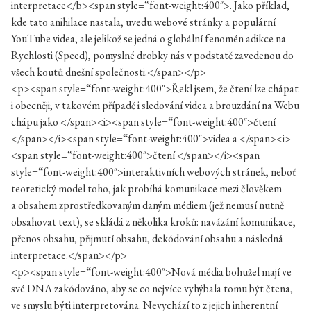
interpretace</b><span style=“font-weight:400″>. Jako příklad,
kde tato anihilace nastala, uvedu webové stránky a populární
YouTube videa, ale jelikož se jedná o globální fenomén adikce na
Rychlosti (Speed), pomyslné drobky nás v podstatě zavedenou do
všech koutů dnešní společnosti.</span></p>
<p><span style=“font-weight:400″>Řekl jsem, že čtení lze chápat
i obecněji; v takovém případě i sledování videa a brouzdání na Webu
chápu jako </span><i><span style=“font-weight:400″>čtení
</span></i><span style=“font-weight:400″>videa a </span><i>
<span style=“font-weight:400″>čtení </span></i><span
style=“font-weight:400″>interaktivních webových stránek, neboť
teoretický model toho, jak probíhá komunikace mezi člověkem
a obsahem zprostředkovaným daným médiem (jež nemusí nutně
obsahovat text), se skládá z několika kroků: navázání komunikace,
přenos obsahu, přijmutí obsahu, dekódování obsahu a následná
interpretace.</span></p>
<p><span style=“font-weight:400″>Nová média bohužel mají ve
své DNA zakódováno, aby se co nejvíce vyhýbala tomu být čtena,
ve smyslu býti interpretována. Nevychází to z jejich inherentní