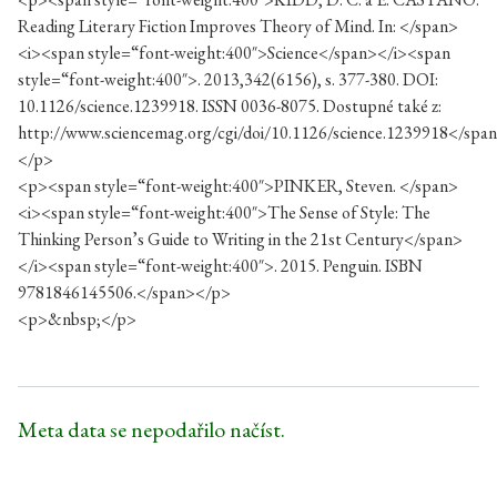
Reading Literary Fiction Improves Theory of Mind. In: </span>
<i><span style=“font-weight:400″>Science</span></i><span
style=“font-weight:400″>. 2013,342(6156), s. 377-380. DOI:
10.1126/science.1239918. ISSN 0036-8075. Dostupné také z:
http://www.sciencemag.org/cgi/doi/10.1126/science.1239918</spa
</p>
<p><span style=“font-weight:400″>PINKER, Steven. </span>
<i><span style=“font-weight:400″>The Sense of Style: The
Thinking Person’s Guide to Writing in the 21st Century</span>
</i><span style=“font-weight:400″>. 2015. Penguin. ISBN
9781846145506.</span></p>
<p>&nbsp;</p>
Meta data se nepodařilo načíst.