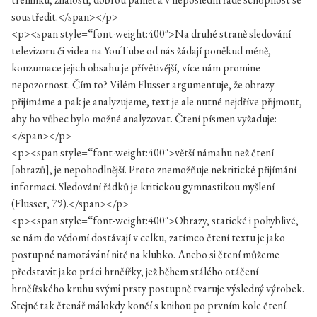
soustředit.</span></p>
<p><span style=“font-weight:400″>Na druhé straně sledování
televizoru či videa na YouTube od nás žádají poněkud méně,
konzumace jejich obsahu je přívětivější, více nám promine
nepozornost. Čím to? Vilém Flusser argumentuje, že obrazy
přijímáme a pak je analyzujeme, text je ale nutné nejdříve přijmout,
aby ho vůbec bylo možné analyzovat. Čtení písmen vyžaduje:
</span></p>
<p><span style=“font-weight:400″>větší námahu než čtení
[obrazů], je nepohodlnější. Proto znemožňuje nekritické přijímání
informací. Sledování řádků je kritickou gymnastikou myšlení
(Flusser, 79).</span></p>
<p><span style=“font-weight:400″>Obrazy, statické i pohyblivé,
se nám do vědomí dostávají v celku, zatímco čtení textu je jako
postupné namotávání nitě na klubko. Anebo si čtení můžeme
představit jako práci hrnčířky, jež během stálého otáčení
hrnčířského kruhu svými prsty postupně tvaruje výsledný výrobek.
Stejně tak čtenář málokdy končí s knihou po prvním kole čtení.