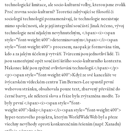
technologické limitace, ale socio-kulturní volby, kterou jsme zvolili.
Proč zrovna socio-kulturní? Teoretici zabývající se filosofií či
sociologií technologií poznamenávají, že technologie neexistuje
mimo společnosti, ale je její integrální součástí. Jinak řečeno, vývoj
technologie není nějakým nevyhnutelným, </span><i><span
style=“font-weight:400″>determinovaným</span></i><span
style=“font-weight:400″> procesem; naopak je formována tím,
kdo a za jakým účelem ji vytváří. Tvůrcemi jsou jednotliví lidé. Ti
jsou samozřejmě opět součástí širšího socio-kulturního kontextu.
Nakonec lidé jsou zpětně ovlivňováni technologií.</span></p>
<p><span style=“font-weight:400″>Když ze své kanceláře ve
švýcarském vědeckém centru Tim Berners-Lee spustil první
webovou stránku, obsahovala pouze text, zbarvený převážně do
černé barvy, ale některá slova a fráze byla zvýrazněna modře. To
byly první </span><i><span style=“font-
weight:400″>linky</span></i><span style=“font-weight:400″>
hyper-textového projektu, kterým WorldWideWeb byl a přeze
všechny nevýhody oproti konkurenčním řešením (např. Xanadu)
stále je.</span></p>