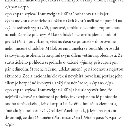
</span></p>
<p><span style=“font-weight:400″>Obohacovat a ukájet
významovou a estetickou složku našich životů měli od nepaměti na
svých bedrech vypravěči, poetové, umělci a nesmíme zapomenout
na náboženské postavy. Ačkoli v lidské historii najdeme období
přející těmto povoláním, většinu času se potáceli v dobrovolné
nebo nucené chudobě. Málokterému umělci se podařilo prosadit
takovým způsobem, že zaujmul svým dílem většinu společnosti. Ze
statistického pohledu se jednalo o vzácné výjimky přístupné jen
pár jedincům. Stručně řečeno, „dělat umění“ je náročnou a nejistou
aktivitou. Zcela racionální člověk si nevybírá povolání, jestliže jeho
cílem je bezpečné živobytí a stálý finanční zdroj.</span></p>
<p><span style=“font-weight:400″>Jak si ale vysvětlíme, že
největší světové nadnárodní podniky investují nemalé peníze do
onoho uměleckého, leč v korporátní sféře ohnutého elementu,
jímž chtějí obohatit své výrobky? Anebo jinak, jakým receptem
disponují, že dokáží umění dělat masově na běžícím pásu?</span>
</p>