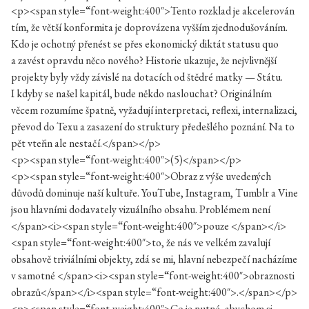
<p><span style=“font-weight:400″>Tento rozklad je akcelerován
tím, že větší konformita je doprovázena vyšším zjednodušováním.
Kdo je ochotný přenést se přes ekonomický diktát statusu quo
a zavést opravdu něco nového? Historie ukazuje, že nejvlivnější
projekty byly vždy závislé na dotacích od štědré matky — Státu.
I kdyby se našel kapitál, bude někdo naslouchat? Originálním
věcem rozumíme špatně, vyžadují interpretaci, reflexi, internalizaci,
převod do Texu a zasazení do struktury předešlého poznání. Na to
pět vteřin ale nestačí.</span></p>
<p><span style=“font-weight:400″>(5)</span></p>
<p><span style=“font-weight:400″>Obraz z výše uvedených
důvodů dominuje naší kultuře. YouTube, Instagram, Tumblr a Vine
jsou hlavními dodavately vizuálního obsahu. Problémem není
</span><i><span style=“font-weight:400″>pouze </span></i>
<span style=“font-weight:400″>to, že nás ve velkém zavalují
obsahově triviálními objekty, zdá se mi, hlavní nebezpečí nacházíme
v samotné </span><i><span style=“font-weight:400″>obraznosti
obrazů</span></i><span style=“font-weight:400″>.</span></p>
<p><span style=“font-weight:400″>Co je nutné, abychom si