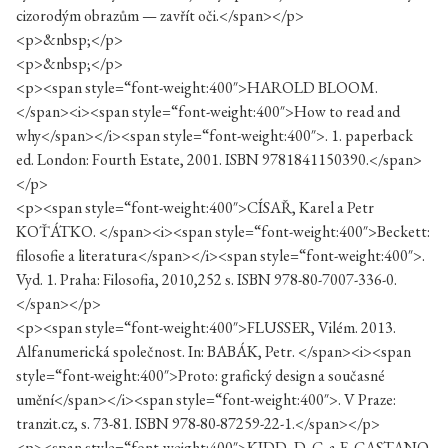
cizorodým obrazům — zavřít oči.</span></p>
<p>&nbsp;</p>
<p>&nbsp;</p>
<p><span style=“font-weight:400″>HAROLD BLOOM.
</span><i><span style=“font-weight:400″>How to read and
why</span></i><span style=“font-weight:400″>. 1. paperback
ed. London: Fourth Estate, 2001. ISBN 9781841150390.</span>
</p>
<p><span style=“font-weight:400″>CÍSAŘ, Karel a Petr
KOŤÁTKO. </span><i><span style=“font-weight:400″>Beckett:
filosofie a literatura</span></i><span style=“font-weight:400″>.
Vyd. 1. Praha: Filosofia, 2010,252 s. ISBN 978-80-7007-336-0.
</span></p>
<p><span style=“font-weight:400″>FLUSSER, Vilém. 2013.
Alfanumerická společnost. In: BABÁK, Petr. </span><i><span
style=“font-weight:400″>Proto: grafický design a současné
umění</span></i><span style=“font-weight:400″>. V Praze:
tranzit.cz, s. 73-81. ISBN 978-80-87259-22-1.</span></p>
<p><span style=“font-weight:400″>KIDD, D. C. a E. CASTANO.