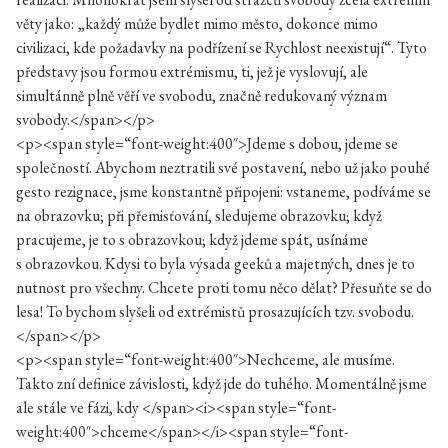
věty jako: „každý může bydlet mimo město, dokonce mimo
civilizaci, kde požadavky na podřízení se Rychlost neexistují“. Tyto
představy jsou formou extrémismu, ti, jež je vyslovují, ale
simultánně plně věří ve svobodu, značně redukovaný význam
svobody.</span></p>
<p><span style=“font-weight:400″>Jdeme s dobou, jdeme se
společností. Abychom neztratili své postavení, nebo už jako pouhé
gesto rezignace, jsme konstantně připojeni: vstaneme, podíváme se
na obrazovku; při přemisťování, sledujeme obrazovku; když
pracujeme, je to s obrazovkou; když jdeme spát, usínáme
s obrazovkou. Kdysi to byla výsada geeků a majetných, dnes je to
nutnost pro všechny. Chcete proti tomu něco dělat? Přesuňte se do
lesa! To bychom slyšeli od extrémistů prosazujících tzv. svobodu.
</span></p>
<p><span style=“font-weight:400″>Nechceme, ale musíme.
Takto zní definice závislosti, když jde do tuhého. Momentálně jsme
ale stále ve fázi, kdy </span><i><span style=“font-
weight:400″>chceme</span></i><span style=“font-