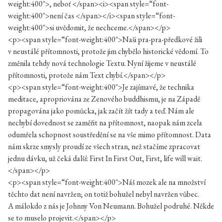
weight:400″>, neboť </span><i><span style=“font-
weight:400″>není čas </span></i><span style=“font-
weight:400″>si uvědomit, že nechceme.</span></p>
<p><span style=“font-weight:400″>Naši pra-pra-předkové žili
v neustálé přítomnosti, protože jim chybělo historické vědomí. To
změnila tehdy nová technologie Textu. Nyní žijeme v neustálé
přítomnosti, protože nám Text chybí.</span></p>
<p><span style=“font-weight:400″>Je zajímavé, že technika
meditace, apropriována ze Zenového buddhismu, je na Západě
propagována jako pomůcka, jak začít žít tady a teď. Nám ale
nechybí dovednost se zaměřit na přítomnost, naopak nám zcela
odumřela schopnost soustředění se na vše mimo přítomnost. Data
nám skrze smysly proudí ze všech stran, než stačíme zpracovat
jednu dávku, už čeká další: First In First Out, First, life will wait.
</span></p>
<p><span style=“font-weight:400″>Náš mozek ale na množství
těchto dat není navržen; on totiž bohužel nebyl navržen vůbec.
A málokdo z nás je Johnny Von Neumann. Bohužel podruhé. Někde
se to muselo projevit.</span></p>