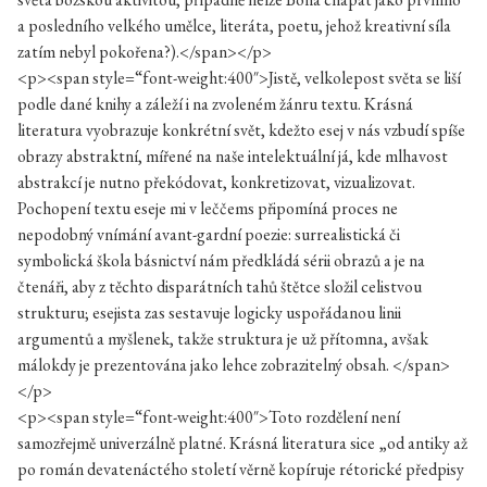
a posledního velkého umělce, literáta, poetu, jehož kreativní síla
zatím nebyl pokořena?).</span></p>
<p><span style=“font-weight:400″>Jistě, velkolepost světa se liší
podle dané knihy a záleží i na zvoleném žánru textu. Krásná
literatura vyobrazuje konkrétní svět, kdežto esej v nás vzbudí spíše
obrazy abstraktní, mířené na naše intelektuální já, kde mlhavost
abstrakcí je nutno překódovat, konkretizovat, vizualizovat.
Pochopení textu eseje mi v leččems připomíná proces ne
nepodobný vnímání avant-gardní poezie: surrealistická či
symbolická škola básnictví nám předkládá sérii obrazů a je na
čtenáři, aby z těchto disparátních tahů štětce složil celistvou
strukturu; esejista zas sestavuje logicky uspořádanou linii
argumentů a myšlenek, takže struktura je už přítomna, avšak
málokdy je prezentována jako lehce zobrazitelný obsah. </span>
</p>
<p><span style=“font-weight:400″>Toto rozdělení není
samozřejmě univerzálně platné. Krásná literatura sice „od antiky až
po román devatenáctého století věrně kopíruje rétorické předpisy