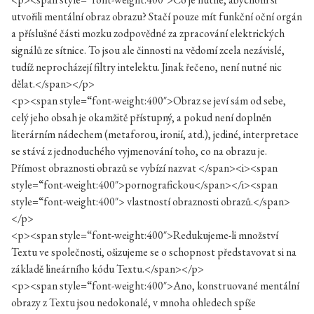
utvořili mentální obraz obrazu? Stačí pouze mít funkční oční orgán
a příslušné části mozku zodpovědné za zpracování elektrických
signálů ze sítnice. To jsou ale činnosti na vědomí zcela nezávislé,
tudíž neprocházejí filtry intelektu. Jinak řečeno, není nutné nic
dělat.</span></p>
<p><span style=“font-weight:400″>Obraz se jeví sám od sebe,
celý jeho obsah je okamžitě přístupný, a pokud není doplněn
literárním nádechem (metaforou, ironií, atd.), jediné, interpretace
se stává z jednoduchého vyjmenování toho, co na obrazu je.
Přímost obraznosti obrazů se vybízí nazvat </span><i><span
style=“font-weight:400″>pornografickou</span></i><span
style=“font-weight:400″> vlastností obraznosti obrazů.</span>
</p>
<p><span style=“font-weight:400″>Redukujeme-li množství
Textu ve společnosti, ošizujeme se o schopnost představovat si na
základě lineárního kódu Textu.</span></p>
<p><span style=“font-weight:400″>Ano, konstruované mentální
obrazy z Textu jsou nedokonalé, v mnoha ohledech spíše