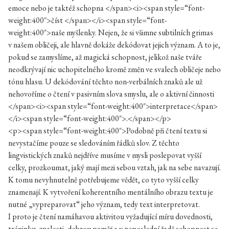
emoce nebo je taktéž schopna </span><i><span style=“font-
weight:400″>číst </span></i><span style=“font-
weight:400″>naše myšlenky. Nejen, že si všimne subtilních grimas
v našem obličeji, ale hlavně dokáže dekódovat jejich význam. A to je,
pokud se zamyslíme, až magická schopnost, jelikož naše tváře
neodkrývají nic uchopitelného kromě změn ve svalech obličeje nebo
tónu hlasu. U dekódování těchto non-verbálních znaků ale už
nehovoříme o čtení v pasivním slova smyslu, ale o aktivní činnosti
</span><i><span style=“font-weight:400″>interpretace</span>
</i><span style=“font-weight:400″>.</span></p>
<p><span style=“font-weight:400″>Podobně při čtení textu si
nevystačíme pouze se sledováním řádků slov. Z těchto
lingvistických znaků nejdříve musíme v mysli poslepovat vyšší
celky, prozkoumat, jaký mají mezi sebou vztah, jak na sebe navazují.
K tomu nevyhnutelně potřebujeme vědět, co tyto vyšší celky
znamenají. K vytvoření koherentního mentálního obrazu textu je
nutné „vypreparovat“ jeho význam, tedy text interpretovat.
I proto je čtení namáhavou aktivitou vyžadující míru dovednosti,
tréninku, znalosti, dobrou paměť a v neposlední řadě schopnost se