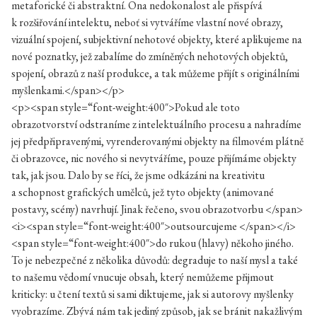
metaforické či abstraktní. Ona nedokonalost ale přispívá
k rozšiřování intelektu, neboť si vytváříme vlastní nové obrazy,
vizuální spojení, subjektivní nehotové objekty, které aplikujeme na
nové poznatky, jež zabalíme do zmíněných nehotových objektů,
spojení, obrazů z naší produkce, a tak můžeme přijít s originálními
myšlenkami.</span></p>
<p><span style=“font-weight:400″>Pokud ale toto
obrazotvorství odstraníme z intelektuálního procesu a nahradíme
jej předpřipravenými, vyrenderovanými objekty na filmovém plátně
či obrazovce, nic nového si nevytváříme, pouze přijímáme objekty
tak, jak jsou. Dalo by se říci, že jsme odkázáni na kreativitu
a schopnost grafických umělců, jež tyto objekty (animované
postavy, scény) navrhují. Jinak řečeno, svou obrazotvorbu </span>
<i><span style=“font-weight:400″>outsourcujeme </span></i>
<span style=“font-weight:400″>do rukou (hlavy) někoho jiného.
To je nebezpečné z několika důvodů: degraduje to naší mysl a také
to našemu vědomí vnucuje obsah, který nemůžeme přijmout
kriticky: u čtení textů si sami diktujeme, jak si autorovy myšlenky
vyobrazíme. Zbývá nám tak jediný způsob, jak se bránit nakažlivým