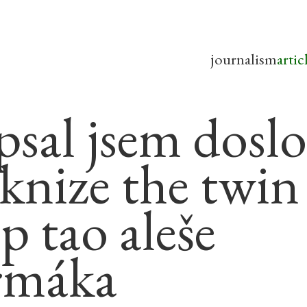
journalism
artic
psal jsem dosl
 knize the twin
p tao aleše
rmáka