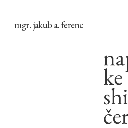
mgr. jakub a. ferenc
na
ke
shi
če