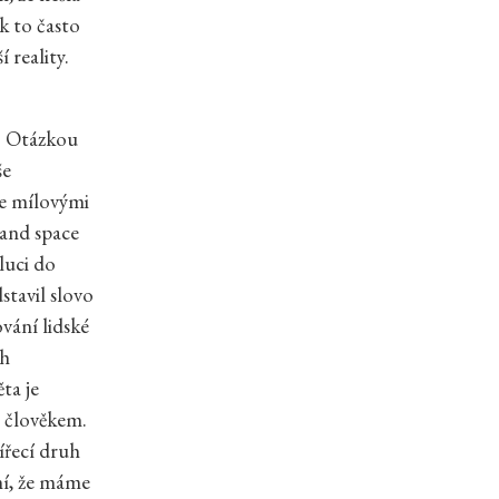
k to často
 reality.
í. Otázkou
še
se mílovými
 and space
oluci do
tavil slovo
vání lidské
ch
ta je
t člověkem.
ířecí druh
tní, že máme