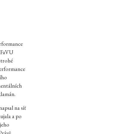
erformance
a FaVU
strohé
performance
ního
mentálních
klamán.
apsal na síť
ujala a po
 jeho
Právě