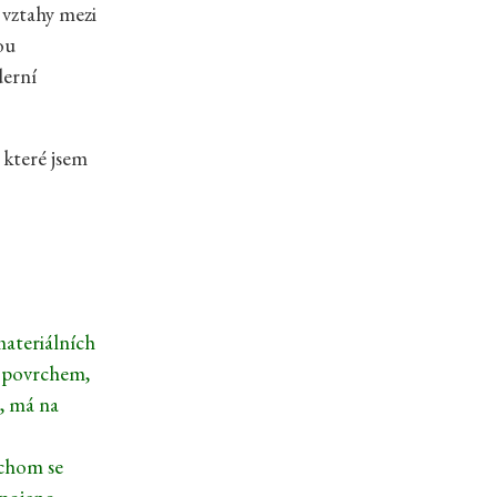
 vztahy mezi
ou
derní
 které jsem
materiálních
s povrchem,
, má na
ychom se