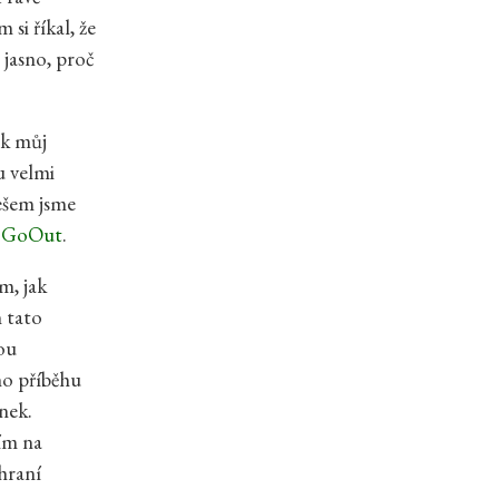
si říkal, že
 jasno, proč
ak můj
u velmi
lešem jsme
a
GoOut
.
m, jak
 tato
nou
ho příběhu
nek.
ím na
zhraní