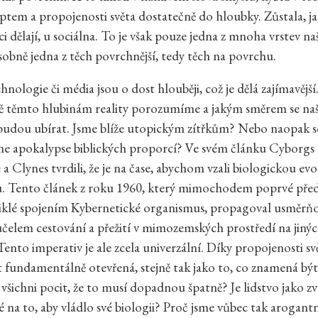
tem a propojenosti světa dostatečně do hloubky. Zůstala, ja
ci dělají, u sociálna. To je však pouze jedna z mnoha vrstev naší
obně jedna z těch povrchnější, tedy těch na povrchu.
hnologie či média jsou o dost hlouběji, což je dělá zajímavějš
sně těmto hlubinám reality porozumíme a jakým směrem se na
budou ubírat. Jsme blíže utopickým zítřkům? Nebo naopak 
me apokalypse biblických proporcí? Ve svém článku Cyborgs
 a Clynes tvrdili, že je na čase, abychom vzali biologickou ev
. Tento článek z roku 1960, který mimochodem poprvé předs
iklé spojením Kybernetické organismus, propagoval usměrňo
účelem cestování a přežití v mimozemských prostředí na jiný
ento imperativ je ale zcela univerzální. Díky propojenosti svě
fundamentálně otevřená, stejně tak jako to, co znamená bý
šichni pocit, že to musí dopadnou špatně? Je lidstvo jako zv
pé na to, aby vládlo své biologii? Proč jsme vůbec tak arogan