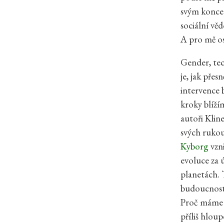
svým koncep
sociální věd
A pro mě os
Gender, tec
je, jak pře
intervence 
kroky blíží
autoři Kline
svých rukou
Kyborg
vzn
evoluce za 
planetách. T
budoucnost 
Proč máme v
příliš hlou