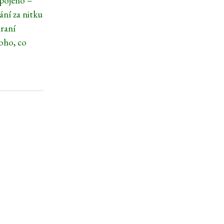
opojeno –
ání za nitku
hraní
toho, co