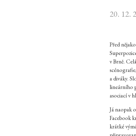
20. 12. 
Před nějako
Superpozice
v Brně. Cel
scénografi
a diváky. S
lineárního 
asociací v 
Já naopak o
Facebook kr
krátké výmě
připravovan