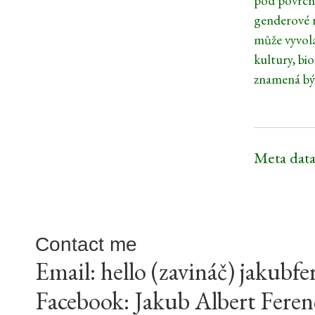
pod povrch p
genderové r
může vyvola
kultury, bi
znamená být
Meta data
Contact me
Email: hello (zavináč) jakubfe
Facebook:
Jakub Albert Feren