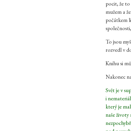
pocit, že t
mužem a žen
počátkem li
společnosti
To jsou myš
rozvedl v d
Knihu si m
Nakonec na 
Svět je v su
i nemateriá
který je ma
naše životy 
nezpochybňu