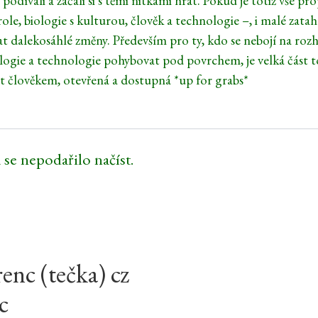
odívali a začali si s těmi nitkami hrát. Pokud je totiž vše pr
ole, biologie s kulturou, člověk a technologie –, i malé zatah
t dalekosáhlé změny. Především pro ty, kdo se nebojí na roz
ologie a technologie pohybovat pod povrchem, je velká část 
 člověkem, otevřená a dostupná *up for grabs*
 se nepodařilo načíst.
renc (tečka) cz
c