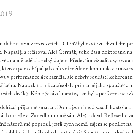
2019
u dobou jsem v prostorách DUP39 byl navštívit divadelní p
. Napsal ji a režíroval Aleš Čermák, toho času doktorand n
á věc na mě udělala velký dojem. Především vizualita syrové a 
e, kterou jsem chápal jako hlavní médium komunikace mezi 
lova v performance sice zazněla, ale nebyly součástí koherent
příběhu. Naopak na mě zapůsobily primárně jako spouštěče 
hlavách diváků. Kdo očekával narativ, ten byl z performance z
dcházel příjemně zmaten. Doma jsem hned zasedl ke stolu a n
átkou reflexi. Zanedlouho mě sám Aleš oslovil. Reflexe ho za
ně názorů mě poprosil, jestli bych neměl zájem se podílet na
é publikaci. Ta měla obsahovat scénář Superpozice a doslov. 