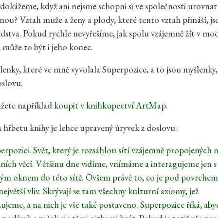
o dokážeme, když ani nejsme schopni si ve společnosti urovnat
ou? Vztah muže a ženy a plody, které tento vztah přináší, js
dstva. Pokud rychle nevyřešíme, jak spolu vzájemně žít v mo
, může to být i jeho konec.
lenky, které ve mně vyvolala Superpozice, a to jsou myšlenky,
oslovu.
ůžete například
koupit v knihkupectví ArtMap
.
hřbetu knihy je lehce upravený úryvek z doslovu:
perpozici. Svět, který je rozsáhlou sítí vzájemně propojených 
lních věcí. Většinu dne vidíme, vnímáme a interagujeme jen 
lým oknem do této sítě. Ovšem právě to, co je pod povrchem
největší vliv. Skrývají se tam všechny kulturní axiomy, jež
jeme, a na nich je vše také postaveno. Superpozice říká, ab