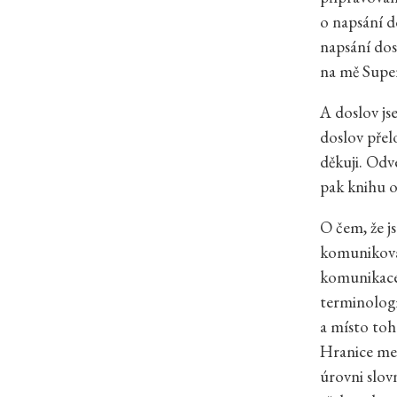
o napsání d
napsání dosl
na mě Super
A doslov js
doslov přelo
děkuji. Odv
pak knihu o
O čem, že j
komunikovat
komunikace 
terminologi
a místo toh
Hranice me
úrovni slovn