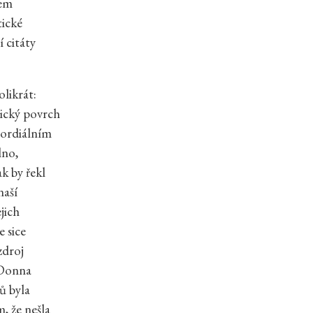
tem
tické
 citáty
olikrát:
ický povrch
imordiálním
lno,
k by řekl
naší
jich
e sice
zdroj
. Donna
ů byla
, že nešla