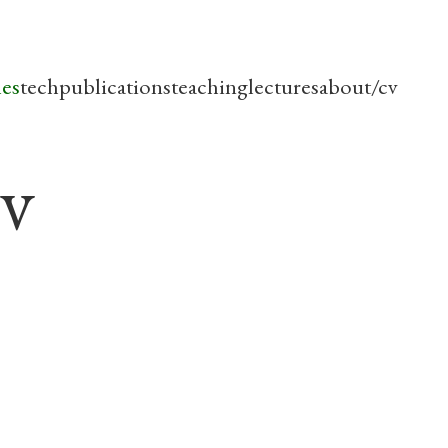
les
tech
publications
teaching
lectures
about/cv
ov