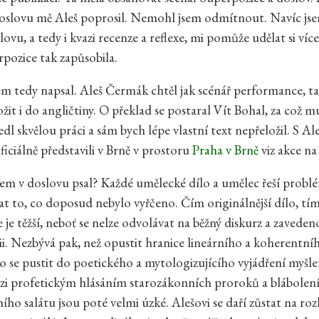
oslovu mě Aleš poprosil. Nemohl jsem odmítnout. Navíc jsem 
ovu, a tedy i kvazi recenze a reflexe, mi pomůže udělat si více
pozice tak zapůsobila.
em tedy napsal. Aleš Čermák chtěl jak scénář performance, t
žit i do angličtiny. O překlad se postaral Vít Bohal, za což m
edl skvělou práci a sám bych lépe vlastní text nepřeložil. S A
ficiálně představili v Brně v prostoru
Praha v Brně
viz akce n
sem v doslovu psal? Každé umělecké dílo a umělec řeší problé
 to, co doposud nebylo vyřčeno. Čím originálnější dílo, tím
je těžší, neboť se nelze odvolávat na běžný diskurz a zavede
i. Nezbývá pak, než opustit hranice lineárního a koherentní
o se pustit do poetického a mytologizujícího vyjádření myšle
zi profetickým hlásáním starozákonních proroků a blábolen
ího salátu jsou poté velmi úzké. Alešovi se daří zůstat na ro