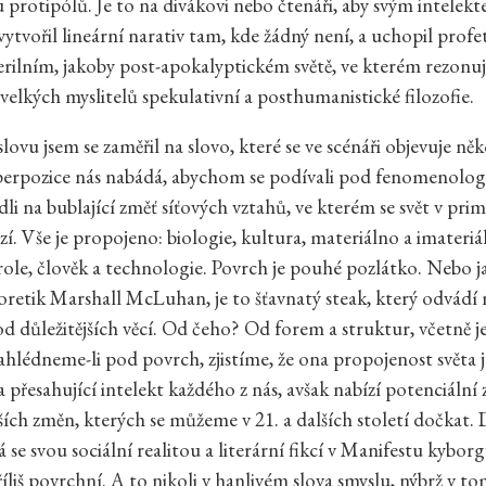
 protipólů. Je to na divákovi nebo čtenáři, aby svým intelek
ytvořil lineární narativ tam, kde žádný není, a uchopil profe
terilním, jakoby post-apokalyptickém světě, ve kterém rezonují
velkých myslitelů spekulativní a posthumanistické filozofie.
ovu jsem se zaměřil na slovo, které se ve scénáři objevuje něk
perpozice nás nabádá, abychom se podívali pod fenomenolog
dli na bublající změť síťových vztahů, ve kterém se svět v pr
zí. Vše je propojeno: biologie, kultura, materiálno a imateriá
ole, člověk a technologie. Povrch je pouhé pozlátko. Nebo ja
oretik Marshall McLuhan, je to šťavnatý steak, který odvádí 
d důležitějších věcí. Od čeho? Od forem a struktur, včetně je
ahlédneme-li pod povrch, zjistíme, že ona propojenost světa j
 přesahující intelekt každého z nás, avšak nabízí potenciální 
jších změn, kterých se můžeme v 21. a dalších století dočkat
se svou sociální realitou a literární fikcí v Manifestu kyborg
liš povrchní. A to nikoli v hanlivém slova smyslu, nýbrž v tom