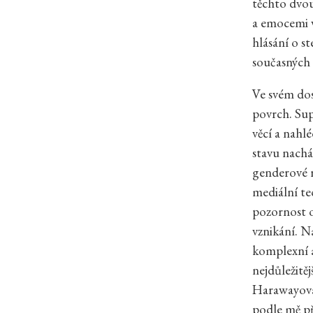
těchto dvou
a emocemi v
hlásání o s
současných 
Ve svém dosl
povrch. Su
věcí a nahlé
stavu nachá
genderové r
mediální te
pozornost o
vznikání. N
komplexní a
nejdůležitě
Harawayová 
podle mě pří