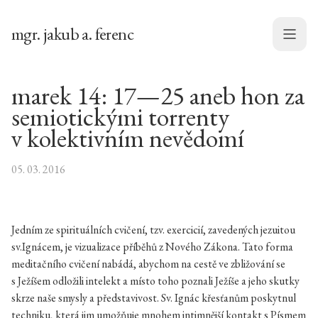
mgr. jakub a. ferenc
Menu
marek 14: 17—25 aneb hon za
semiotickými torrenty
v kolektivním nevědomí
05. 03. 2016
Jedním ze spirituálních cvičení, tzv. exercicií, zavedených jezuitou
sv.Ignácem, je vizualizace příběhů z Nového Zákona. Tato forma
meditačního cvičení nabádá, abychom na cestě ve zbližování se
s Ježíšem odložili intelekt a místo toho poznali Ježíše a jeho skutky
skrze naše smysly a představivost. Sv. Ignác křesťanům poskytnul
techniku, která jim umožňuje mnohem intimnější kontakt s Písmem