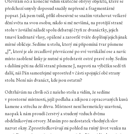
Otevírám oči a konečně vidím skutečné obrysy objektů, které se
předchozí smysly doposud snažily nepřesně a fragmentárně
popsat. Jak jsem tušil, příliš obsesivně se snažím vztahovat veškeré
dění světa na svou osobu; nikdo si mě nevšímá, na protější straně
stolu v žoviální náladě spolu debatují čtyři ze dvanáctky, jejich
tmavé kudrnaté vlasy, opálené a zarostlé tváře doplňují jejich jinak
mírné obličeje. Sedíme u stolu, který mi připomíná tvar písmene
„J“, které je ale zrcadlově převrácené po své vertikální ose a navíc
místo zaoblené linky je nutné si představit ostré pravé rohy. Sedím
s dalšími pěti na delší straně písmene J, naproti na výběžku sedí tři
další, náš Pán samozřejmě uprostřed v části spojující obě strany
stolu. Není nás dvanáct, kde jsou ostatní?
Odtrhávám na chvíli oči z našeho stolu a vidím, že sedíme
v prostorné místnosti, jejíž podlaha a zdi jsou z opracovaných kusů
kamene a střecha ze dřeva. Místnost není hermeticky uzavřená,
naopak k nám proudí čerstvý a studený vzduch dvěma
obdélníkovými otvory. Musím pro nedostatek vhodných slov
nazvat okny. Zprostředkovávají mi pohled na rušný život venku na