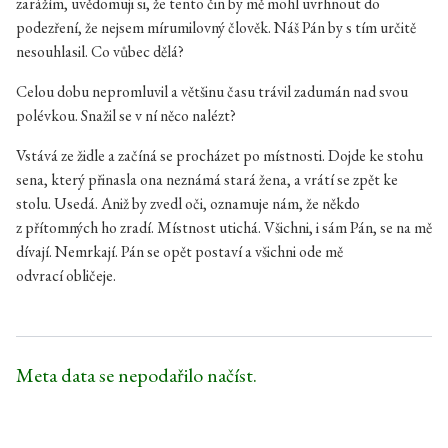
zarážím, uvědomuji si, že tento čin by mě mohl uvrhnout do
podezření, že nejsem mírumilovný člověk. Náš Pán by s tím určitě
nesouhlasil. Co vůbec dělá?
Celou dobu nepromluvil a většinu času trávil zadumán nad svou
polévkou. Snažil se v ní něco nalézt?
Vstává ze židle a začíná se procházet po místnosti. Dojde ke stohu
sena, který přinasla ona neznámá stará žena, a vrátí se zpět ke
stolu. Usedá. Aniž by zvedl oči, oznamuje nám, že někdo
z přítomných ho zradí. Místnost utichá. Všichni, i sám Pán, se na mě
dívají. Nemrkají. Pán se opět postaví a všichni ode mě
odvrací obličeje.
Meta data se nepodařilo načíst.