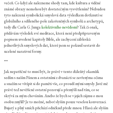
večeři. Co když ale nalezneme shody tam, kde kultura a viděné
známé obrazy nemohou být dostatečným vysvětlením? Nebudou
tyto nalezená symbolická smyslová data výsledkem dotknutí se
globálního a sdíleného pole zakořeněných symbolů a archetypů,
tedy dle Carla G. Junga
kolektivního nevědomí
? Tak či onak,
přidávám výsledek své meditace, která není předpřipraveným
popisem uvedené kapitoly Bible, ale zachycení záblesků
jednotlivých smyslových dat, které jsem se pokusil sestavit do
ucelené narativní formy.
***
Jak nepatřičné to musí být, že právě v tento důležitý okamžik
sedím s naším Pánem a ostatními z dvanácti se zavřenýma očima
a snažím se vštípit si do paměti vše, co proudí mými smysly. Jistě mě
právě teď nevěřícně ostatní pozorují a přemýšlí nad tím, co se
skrývá za mým chováním. Anebo že bych se v jejich zájmu o mou
osobu zmýlil? Je to možné, neboť slyším pouze veselou konverzaci.
Bujarý a plný smích přichází odněkud přede mnou. Hlasů ale slyším