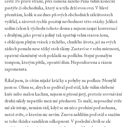
cestě. Po pravé straně, přes ramena našeho Pána vidím konečně
pastýře či obchodníka, který si u těla drží svou ovci. V hlavě
přemítám, kolik si asi dnes při svých obchodních záležitostech
vydělal, a zároveň rychle pociťuji nevhodnost této otázky. Jelikož
sedím čelem k východu tohoto domu a nejsem zaujat konverzací
s druhými, jako první a jediný tak spatřuji velmi starou ženu,
s obličejem plným vrásek z tichého, chudého života, jež na svých
zádech pomalu nese těžký stoh slámy. Zastaví se v rohu místnosti,
opatrně slaměněný stoh pokladá na podlahu. Stejně pomalým
tempem, kterým přišla, opouští dům. Nepozdravena a rázem
zapomenuta.
Říkal jsem, že cítím nějaké krůčky a pohyby na podlaze. Nemýlil
jsem se. Ohnu se, abych se podíval pod stůl, kde vidím shrbené
kuře nebo malou kachnu, nejsem si přesně jistý, protože srovnávání
druhů nikdy nepatřilo mezi mé přednosti. To malé, neposedné zvíře
mě ale irituje, nemám rád, když se mi něco prohání pod nohama,
natož zvíře, o kterém nic nevím. Znovu nahlížím pod stůl a snažím
se toho škůdce sandálem odkopnout. V poslední chvíli se ale