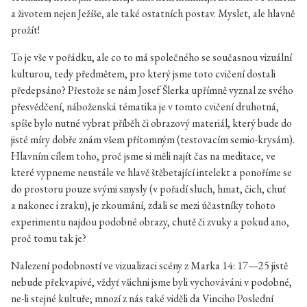
a životem nejen Ježíše, ale také ostatních postav. Myslet, ale hlavně
prožít!
To je vše v pořádku, ale co to má společného se současnou vizuální
kulturou, tedy předmětem, pro který jsme toto cvičení dostali
předepsáno? Přestože se nám Josef Šlerka upřímně vyznal ze svého
přesvědčení, náboženská tématika je v tomto cvičení druhotná,
spíše bylo nutné vybrat příběh či obrazový materiál, který bude do
jisté míry dobře znám všem přítomným (testovacím semio-krysám).
Hlavním cílem toho, proč jsme si měli najít čas na meditace, ve
které vypneme neustále ve hlavě štěbetající intelekt a ponoříme se
do prostoru pouze svými smysly (v pořadí sluch, hmat, čich, chuť
a nakonec i zraku), je zkoumání, zdali se mezi účastníky tohoto
experimentu najdou podobné obrazy, chutě či zvuky a pokud ano,
proč tomu tak je?
Nalezení podobností ve vizualizaci scény z Marka 14: 17—25 jistě
nebude překvapivé, vždyť všichni jsme byli vychováváni v podobné,
ne-li stejné kultuře; mnozí z nás také viděli da Vinciho Poslední