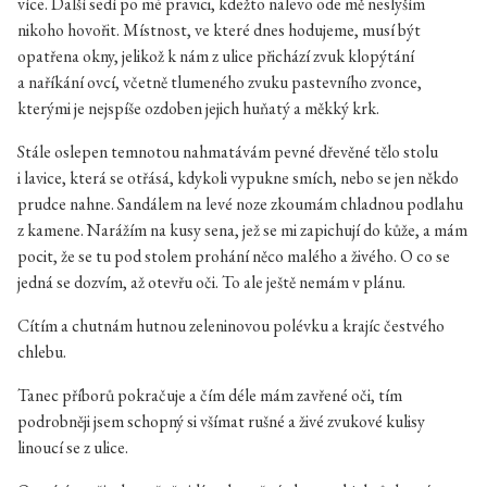
více. Další sedí po mé pravici, kdežto nalevo ode mě neslyším
nikoho hovořit. Místnost, ve které dnes hodujeme, musí být
opatřena okny, jelikož k nám z ulice přichází zvuk klopýtání
a naříkání ovcí, včetně tlumeného zvuku pastevního zvonce,
kterými je nejspíše ozdoben jejich huňatý a měkký krk.
Stále oslepen temnotou nahmatávám pevné dřevěné tělo stolu
i lavice, která se otřásá, kdykoli vypukne smích, nebo se jen někdo
prudce nahne. Sandálem na levé noze zkoumám chladnou podlahu
z kamene. Narážím na kusy sena, jež se mi zapichují do kůže, a mám
pocit, že se tu pod stolem prohání něco malého a živého. O co se
jedná se dozvím, až otevřu oči. To ale ještě nemám v plánu.
Cítím a chutnám hutnou zeleninovou polévku a krajíc čestvého
chlebu.
Tanec příborů pokračuje a čím déle mám zavřené oči, tím
podrobněji jsem schopný si všímat rušné a živé zvukové kulisy
linoucí se z ulice.