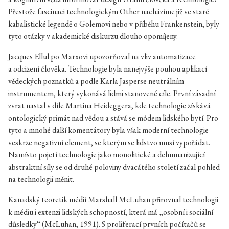
Přestože fascinaci technologickým Other nacházíme již ve staré
kabalistické legendě o Golemovi nebo v příběhu Frankenstein, byly
tyto otázky v akademické diskurzu dlouho opomíjeny.
Jacques Ellul po Marxovi upozorňoval na vliv automatizace
a odcizení člověka. Technologie byla nanejvýše pouhou aplikací
vědeckých poznatků a podle Karla Jasperse neutrálním
instrumentem, který vykonává lidmi stanovené cíle. První zásadní
zvrat nastal v díle Martina Heideggera, kde technologie získává
ontologický primát nad vědou a stává se módem lidského bytí. Pro
tyto a mnohé další komentátory byla však moderní technologie
veskrze negativní element, se kterým se lidstvo musí vypořádat.
Namísto pojetí technologie jako monolitické a dehumanizující
abstraktní síly se od druhé poloviny dvacátého století začal pohled
na technologii měnit.
Kanadský teoretik médií Marshall McLuhan přirovnal technologii
k médiu i extenzi lidských schopností, která má „osobní i sociální
důsledky“ (McLuhan, 1991). S proliferací prvních počítačů se