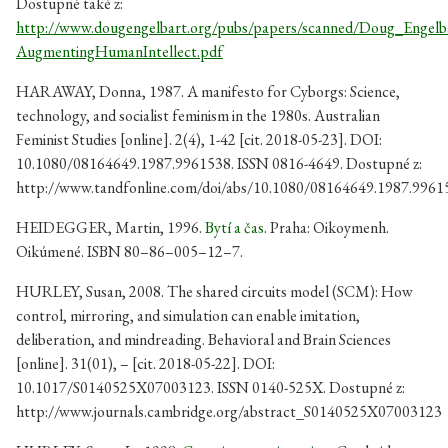
Dostupné také z:
http://www.dougengelbart.org/pubs/papers/scanned/Doug_Engelb
AugmentingHumanIntellect.pdf
HARAWAY, Donna, 1987. A manifesto for Cyborgs: Science,
technology, and socialist feminism in the 1980s. Australian
Feminist Studies [online]. 2(4), 1-42 [cit. 2018-05-23]. DOI:
10.1080/08164649.1987.9961538. ISSN 0816-4649. Dostupné z:
http://www.tandfonline.com/doi/abs/10.1080/08164649.1987.9961
HEIDEGGER, Martin, 1996.
Bytí a čas
. Praha: Oikoymenh.
Oikúmené. ISBN 80–86–005–12–7.
HURLEY, Susan, 2008. The shared circuits model (SCM): How
control, mirroring, and simulation can enable imitation,
deliberation, and mindreading. Behavioral and Brain Sciences
[online]. 31(01), – [cit. 2018-05-22]. DOI:
10.1017/S0140525X07003123. ISSN 0140-525X. Dostupné z:
http://www.journals.cambridge.org/abstract_S0140525X07003123