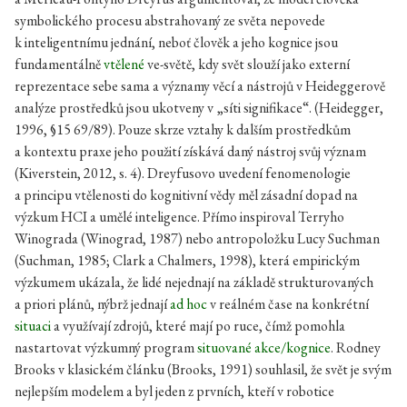
symbolického procesu abstrahovaný ze světa nepovede
k inteligentnímu jednání, neboť člověk a jeho kognice jsou
fundamentálně
vtělené
ve-světě, kdy svět slouží jako externí
reprezentace sebe sama a významy věcí a nástrojů v Heideggerově
analýze prostředků jsou ukotveny v „síti signifikace“. (Heidegger,
1996, §15 69/89). Pouze skrze vztahy k dalším prostředkům
a kontextu praxe jeho použití získává daný nástroj svůj význam
(Kiverstein, 2012, s. 4). Dreyfusovo uvedení fenomenologie
a principu vtělenosti do kognitivní vědy měl zásadní dopad na
výzkum HCI a umělé inteligence. Přímo inspiroval Terryho
Winograda (Winograd, 1987) nebo antropoložku Lucy Suchman
(Suchman, 1985; Clark a Chalmers, 1998), která empirickým
výzkumem ukázala, že lidé nejednají na základě strukturovaných
a priori plánů, nýbrž jednají
ad hoc
v reálném čase na konkrétní
situaci
a využívají zdrojů, které mají po ruce, čímž pomohla
nastartovat výzkumný program
situované akce/kognice
. Rodney
Brooks v klasickém článku (Brooks, 1991) souhlasil, že svět je svým
nejlepším modelem a byl jeden z prvních, kteří v robotice