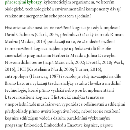
přirozenými kyborgy
: kybernetickým organismem, ve kterém
biologické, technologické a environmentální komponenty dávají
vzniknout emergentním schopnostem a jednání.
Historie i současnost teorie rozšířené kognice je tedy komplexní.
David Chalmers (Clark, 2004, předmluva) i český teoretik Roman
Madzia (Madzia, 2013) poukazují na to, že zárodečné myšlení
teorie rozšířené kognice najdeme již u představitelů filosofie
amerického pragmatismu Herberta Meada a Johna Deweyho.
Novomediální teorie (např. Manovich, 2002; Dvořák, 2010; Wark,
2016), HCI (Kaptelinin a Nardi, 2006; Turner, 2016),
antropologie (Haraway, 1987) i sociologie vědy navazující na dílo
Bruno Latoura vykazují tradici analýzy vztahu člověka a mediální
technologie, které přímo vychází nebo jsou komplementární
k teorii rozšířené kognice. Historická analýza tématu se
v neposlední řadě musí zároveň vypořádat s odlišnostmi a sdílenými
předpoklady přímo uvnitř kognitivní vědy, neboť teorie rozšíření
kognice sdílí zájem vědců s dalšími paralelními výzkumnými
programy Embodied, Embedded a Enactive kognice, jež jsou