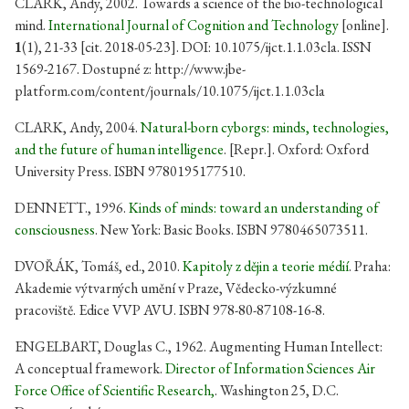
CLARK, Andy, 2002. Towards a science of the bio-technological
mind.
International Journal of Cognition and Technology
[online].
1
(1), 21-33 [cit. 2018-05-23]. DOI: 10.1075/ijct.1.1.03cla. ISSN
1569-2167. Dostupné z: http://www.jbe-
platform.com/content/journals/10.1075/ijct.1.1.03cla
CLARK, Andy, 2004.
Natural-born cyborgs: minds, technologies,
and the future of human intelligence
. [Repr.]. Oxford: Oxford
University Press. ISBN 9780195177510.
DENNETT., 1996.
Kinds of minds: toward an understanding of
consciousness
. New York: Basic Books. ISBN 9780465073511.
DVOŘÁK, Tomáš, ed., 2010.
Kapitoly z dějin a teorie médií
. Praha:
Akademie výtvarných umění v Praze, Vědecko-výzkumné
pracoviště. Edice VVP AVU. ISBN 978-80-87108-16-8.
ENGELBART, Douglas C., 1962. Augmenting Human Intellect:
A conceptual framework.
Director of Information Sciences Air
Force Office of Scientific Research,
. Washington 25, D.C.