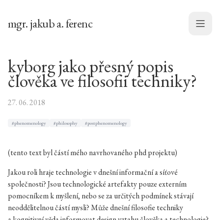
mgr. jakub a. ferenc
Menu
kyborg jako přesný popis
člověka ve filosofii techniky?
27. 06. 2018
#phenomenology
#philosophy
#postphenomenology
(tento text byl částí mého navrhovaného phd projektu)
Jakou roli hraje technologie v dnešní informační a síťové
společnosti? Jsou technologické artefakty pouze externím
pomocníkem k myšlení, nebo se za určitých podmínek stávají
neoddělitelnou částí mysli? Může dnešní filosofie techniky
a kognitivní věda informovat design vztahu člověka a technologie?