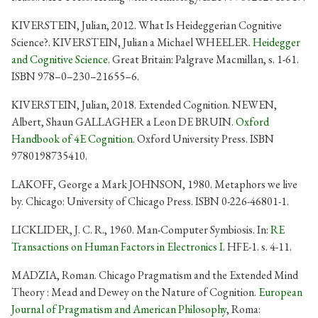
KIVERSTEIN, Julian, 2012. What Is Heideggerian Cognitive
Science?. KIVERSTEIN, Julian a Michael WHEELER.
Heidegger
and Cognitive Science
. Great Britain: Palgrave Macmillan, s. 1-61.
ISBN 978–0–230–21655–6.
KIVERSTEIN, Julian, 2018. Extended Cognition. NEWEN,
Albert, Shaun GALLAGHER a Leon DE BRUIN.
Oxford
Handbook of 4E Cognition
. Oxford University Press. ISBN
9780198735410.
LAKOFF, George a Mark JOHNSON, 1980. Metaphors we live
by. Chicago: University of Chicago Press. ISBN 0-226-46801-1.
LICKLIDER, J. C. R., 1960. Man-Computer Symbiosis. In:
RE
Transactions on Human Factors in Electronics I
. HFE-1. s. 4-11.
MADZIA, Roman. Chicago Pragmatism and the Extended Mind
Theory : Mead and Dewey on the Nature of Cognition.
European
Journal of Pragmatism and American Philosophy
, Roma: