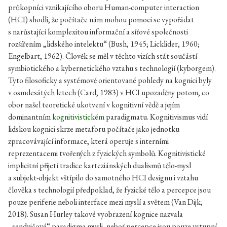
průkopníci vznikajícího oboru Human-computer interaction
(HCI) shodli, že počítače nám mohou pomoci se vypořádat
s narůstající komplexitou informační a síťové společnosti
rozšířením „lidského intelektu“ (Bush, 1945; Licklider, 1960;
Engelbart, 1962). Člověk se měl v těchto vizích stát součástí
symbiotického a kybernetického vztahu s technologií (kyborgem).
Tyto filosoficky a systémově orientované pohledy na kognici byly
v osmdesátých letech (Card, 1983) v HCI upozaděny potom, co
obor našel teoretické ukotvení v kognitivní vědě a jejím
dominantním
kognitivistickém
paradigmatu. Kognitivismus vidí
lidskou kognici skrze metaforu počítače jako jednotku
zpracovávající informace, která operuje s interními
reprezentacemi tvořených z fyzických symbolů. Kognitivistické
implicitní přijetí tradice karteziánských dualismů tělo-mysl
a subjekt-objekt vštípilo do samotného HCI designu i vztahu
člověka s technologií předpoklad, že fyzické tělo a percepce jsou
pouze periferie neboli interface mezi myslí a světem (Van Dijk,
2018). Susan Hurley takové vyobrazení kognice nazvala
„sendvičové“ paradigma mysli, neboť percepce jsou pouze vstupní