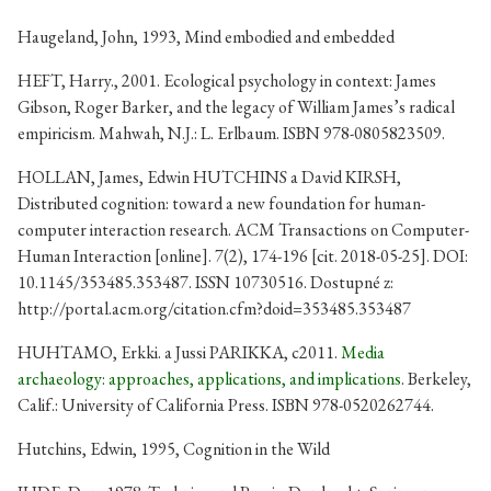
Haugeland, John, 1993, Mind embodied and embedded
HEFT, Harry., 2001. Ecological psychology in context: James
Gibson, Roger Barker, and the legacy of William James’s radical
empiricism. Mahwah, N.J.: L. Erlbaum. ISBN 978-0805823509.
HOLLAN, James, Edwin HUTCHINS a David KIRSH,
Distributed cognition: toward a new foundation for human-
computer interaction research. ACM Transactions on Computer-
Human Interaction [online]. 7(2), 174-196 [cit. 2018-05-25]. DOI:
10.1145/353485.353487. ISSN 10730516. Dostupné z:
http://portal.acm.org/citation.cfm?doid=353485.353487
HUHTAMO, Erkki. a Jussi PARIKKA, c2011.
Media
archaeology: approaches, applications, and implications
. Berkeley,
Calif.: University of California Press. ISBN 978-0520262744.
Hutchins, Edwin, 1995, Cognition in the Wild