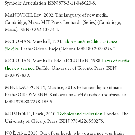
Symbolic Articulation. ISBN 978-3-11-048023-8.
MANOVICH, Lev., 2002. The language of new media.
Cambridge, Mass.: MIT Press. Leonardo (Series) (Cambridge,
Mass.). ISBN 0-262-13374-1.
MCLUHAN, Marshall, 1991.
Jak rozumět médiím: extenze
člověka
. Praha: Odeon. Eseje (Odeon). ISBN 80-207-0296-2.
MCLUHAN, Marshall a Eric. MCLUHAN, 1988.
Laws of media:
the new science
. Buffalo: University of Toronto Press. ISBN
0802057829.
MERLEAU-PONTY, Maurice, 2013. Fenomenologie vnímání.
Praha: OIKOYMENH. Knihovna novověké tradice a současnosti.
ISBN 978-80-7298-485-5.
MUMFORD, Lewis, 2010.
Technics and civilization
. London: The
University of Chicago Press. ISBN 978-0226550275.
NOË, Alva, 2010. Out of our heads: why you are not your brain,