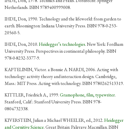
IHDE, Don, 1978. Technics and Praxis. Dordrecht: Springer
Netherlands. ISBN 9789400999008.
IHDE, Don, 1990. Technology and the lifeworld: from garden to
earth. Bloomington: Indiana University Press. ISBN 978-0-253-
20560-5.
IHDE, Don, 2010.
Heidegger’s technologies
. New York: Fordham
University Press. Perspectives in continental philosophy. ISBN
978-0-8232-3377-9.
KAPTELININ, Victor. a Bonnie A. NARDI, 2006. Acting with
technology: activity theory and interaction design. Cambridge,
Mass.: MIT Press. Acting with technology. ISBN 9780262513319.
KITTLER, Friedrich A., 1999.
Gramophone, film, typewriter
.
Stanford, Calif.: Stanford University Press. ISBN 978-
0804732338.
KIVERSTEIN, Julian a Michael WHEELER, ed., 2012.
Heidegger
and Cognitive Science
. Great Britain: Palgrave Macmillan. ISBN