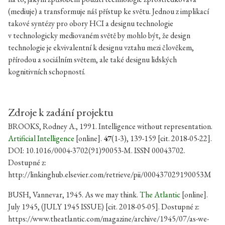
(mediuje) a transformuje náš přístup ke světu. Jednou z implikací
takové syntézy pro obory HCI a designu technologie
v technologicky mediovaném světě by mohlo být, že design
technologie je ekvivalentní k designu vztahu mezi člověkem,
přírodou a sociálním světem, ale také designu lidských
kognitivních schopností.
Zdroje k zadání projektu
BROOKS, Rodney A., 1991. Intelligence without representation.
Artificial Intelligence
[online].
47
(1-3), 139-159 [cit. 2018-05-22].
DOI: 10.1016/0004-3702(91)90053-M. ISSN 00043702.
Dostupné z:
http://linkinghub.elsevier.com/retrieve/pii/000437029190053M
BUSH, Vannevar, 1945. As we may think.
The Atlantic
[online].
July 1945, (JULY 1945 ISSUE) [cit. 2018-05-05]. Dostupné z:
https://www.theatlantic.com/magazine/archive/1945/07/as-we-