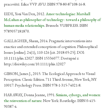
pracoviště. Edice VVP AVU. ISBN 978-80-87108-16-8.
EEDE, Yoni Van Den, 2012.
Amor technologiae: Marshall
McLuhan as philosopher of technology : toward a philosophy of
human-media relationships
. Brussels: VUBPRESS. ISBN
9789057181870.
GALLAGHER, Shaun, 2014. Pragmatic interventions into
enactice and extended conceptions of cognition. Philosophical
Issues [online]. 24(1), 110-126 [cit. 2018-05-25]. DOI:
10.1111/phis.12027. ISSN 15336077. Dostupné z:
http://doi.wiley.com/10.1111/phis.12027
GIBSON, James J., 2015. The Ecological Approach to Visual
Perception. Classic Edition. 711 Third Avenue, New York, NY
10017: Psychology Press. ISBN 978-1-315-74021-8.
HARAWAY, Donna Jeanne, 1991.
Simians, cyborgs, and women:
the reinvention of nature
. New York: Routledge. ISBN 0-415-
90387-4.