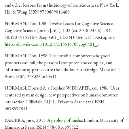
and other lessons from the biology of consciousness. New York:
Hill & Wang. ISBN 9780809016488.
NORMAN, Don, 1980. Twelve Issues for Cognitive Science.
Cognitive Science [online]. 4(1), 1-32 [cit. 2018-03-06]. DOI:
10.1207/s15516709cog0401_1. ISSN 03640213. Dostupné z:
http://doi.wiley.com/10.1207/s15516709cog0401_1
NORMAN, Don, 1998. The invisible computer: why good
products can fail, the personal computer is so complex, and
information appliances are the solution. Cambridge, Mass: MIT
Press. ISBN 9780262640411.
NORMAN, Donald A. a Stephen W. DRAPER, ed., 1986. User
centered system design: new perspectives on human-computer
interaction. Hillsdale, N.J.: L. Erlbaum Associates. ISBN
0898597811.
PARIKKA, Jussi, 2015.
A geology of media
. London: University of
Minnesota Press. ISBN 978-0816695522.