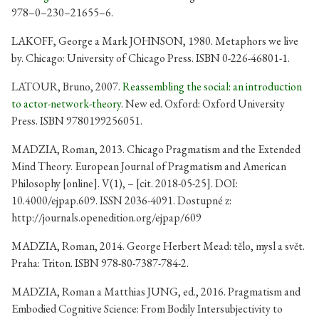
978–0–230–21655–6.
LAKOFF, George a Mark JOHNSON, 1980. Metaphors we live
by. Chicago: University of Chicago Press. ISBN 0-226-46801-1.
LATOUR, Bruno, 2007.
Reassembling the social: an introduction
to actor-network-theory
. New ed. Oxford: Oxford University
Press. ISBN 9780199256051.
MADZIA, Roman, 2013. Chicago Pragmatism and the Extended
Mind Theory. European Journal of Pragmatism and American
Philosophy [online]. V(1), – [cit. 2018-05-25]. DOI:
10.4000/ejpap.609. ISSN 2036-4091. Dostupné z:
http://journals.openedition.org/ejpap/609
MADZIA, Roman, 2014. George Herbert Mead: tělo, mysl a svět.
Praha: Triton. ISBN 978-80-7387-784-2.
MADZIA, Roman a Matthias JUNG, ed., 2016. Pragmatism and
Embodied Cognitive Science: From Bodily Intersubjectivity to