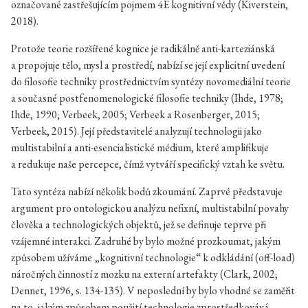
označované zastřešujícím pojmem 4E kognitivní vědy (Kiverstein,
2018).
Protože teorie rozšířené kognice je radikálně anti-karteziánská
a propojuje tělo, mysl a prostředí, nabízí se její explicitní uvedení
do filosofie techniky prostřednictvím syntézy novomediální teorie
a současné postfenomenologické filosofie techniky (Ihde, 1978;
Ihde, 1990; Verbeek, 2005; Verbeek a Rosenberger, 2015;
Verbeek, 2015). Její představitelé analyzují technologii jako
multistabilní a anti-esencialistické médium, které amplifikuje
a redukuje naše percepce, čímž vytváří specifický vztah ke světu.
Tato syntéza nabízí několik bodů zkoumání. Zaprvé představuje
argument pro ontologickou analýzu nefixní, multistabilní povahy
člověka a technologických objektů, jež se definuje teprve při
vzájemné interakci. Zadruhé by bylo možné prozkoumat, jakým
způsobem užíváme „kognitivní technologie“ k odkládání (off-load)
náročných činností z mozku na externí artefakty (Clark, 2002;
Dennet, 1996, s. 134-135). V neposlední by bylo vhodné se zaměřit
na to, jakým způsobem použití technologie zprostředkovává