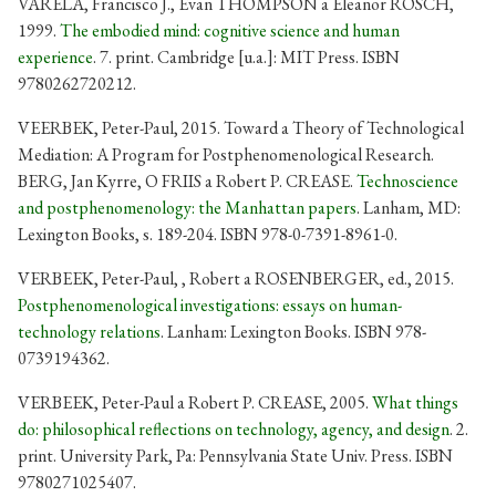
VARELA, Francisco J., Evan THOMPSON a Eleanor ROSCH,
1999.
The embodied mind: cognitive science and human
experience
. 7. print. Cambridge [u.a.]: MIT Press. ISBN
9780262720212.
VEERBEK, Peter-Paul, 2015. Toward a Theory of Technological
Mediation: A Program for Postphenomenological Research.
BERG, Jan Kyrre, O FRIIS a Robert P. CREASE.
Technoscience
and postphenomenology: the Manhattan papers
. Lanham, MD:
Lexington Books, s. 189-204. ISBN 978-0-7391-8961-0.
VERBEEK, Peter-Paul, , Robert a ROSENBERGER, ed., 2015.
Postphenomenological investigations: essays on human-
technology relations
. Lanham: Lexington Books. ISBN 978-
0739194362.
VERBEEK, Peter-Paul a Robert P. CREASE, 2005.
What things
do: philosophical reflections on technology, agency, and design
. 2.
print. University Park, Pa: Pennsylvania State Univ. Press. ISBN
9780271025407.