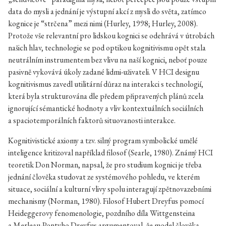
data do mysli a jednání je výstupní akcí z mysli do světa, zatímco
kognice je “strčena” mezi nimi (Hurley, 1998; Hurley, 2008).
Protože vše relevantní pro lidskou kognici se odehrává v útrobách
našich hlav, technologie se pod optikou kognitivismu opět stala
neutrálním instrumentem bez vlivu na naší kognici, neboť pouze
pasivně vykovává úkoly zadané lidmi-uživateli. V HCI designu
kognitivismus zavedl utilitární důraz na interakci s technologií,
která byla strukturována dle předem připravených plánů zcela
ignorující sémantické hodnoty a vliv kontextuálních sociálních
a spaciotemporálních faktorů situovanosti interakce.
Kognitivistické axiomy a tzv. silný program symbolické umělé
inteligence kritizoval například filosof (Searle, 1980). Známý HCI
teoretik Don Norman, napsal, že pro studium kognici je třeba
jednání člověka studovat ze systémového pohledu, ve kterém
situace, sociální a kulturní vlivy spolu interagují zpětnovazebními
mechanismy (Norman, 1980). Filosof Hubert Dreyfus pomocí
Heideggerovy fenomenologie, pozdního díla Wittgensteina
a Merleau-Pontyho Dreyfus argumentoval, že model člověka