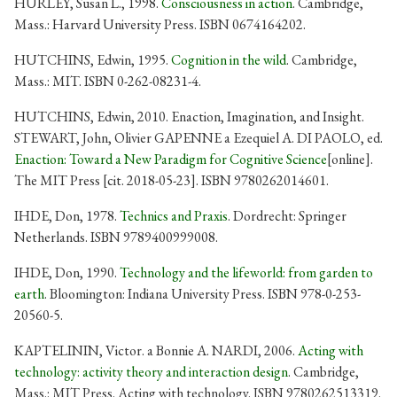
HURLEY, Susan L., 1998.
Consciousness in action
. Cambridge,
Mass.: Harvard University Press. ISBN 0674164202.
HUTCHINS, Edwin, 1995.
Cognition in the wild
. Cambridge,
Mass.: MIT. ISBN 0-262-08231-4.
HUTCHINS, Edwin, 2010. Enaction, Imagination, and Insight.
STEWART, John, Olivier GAPENNE a Ezequiel A. DI PAOLO, ed.
Enaction: Toward a New Paradigm for Cognitive Science
[online].
The MIT Press [cit. 2018-05-23]. ISBN 9780262014601.
IHDE, Don, 1978.
Technics and Praxis
. Dordrecht: Springer
Netherlands. ISBN 9789400999008.
IHDE, Don, 1990.
Technology and the lifeworld: from garden to
earth
. Bloomington: Indiana University Press. ISBN 978-0-253-
20560-5.
KAPTELININ, Victor. a Bonnie A. NARDI, 2006.
Acting with
technology: activity theory and interaction design
. Cambridge,
Mass.: MIT Press. Acting with technology. ISBN 9780262513319.