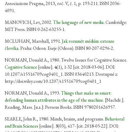
Associazione Pragma, 2013, roč. V, č. 1, p. 193-211. ISSN 2036-
4091.
MANOVICH, Lev, 2002.
The language of new media
. Cambridge:
MIT Press. ISBN 0-262-63255-1.
MCLUHAN, Marshall, 1991.
Jak rozumět médiím: extenze
člověka
. Praha: Odeon. Eseje (Odeon). ISBN 80-207-0296-2.
NORMAN, Donald A., 1980. Twelve Issues for Cognitive Science.
Cognitive Science
[online].
4
(1), 1-32 [cit. 2018-03-06]. DOI:
10.1207/s15516709cog0401_1. ISSN 03640213. Dostupné z:
http://doi.wiley.com/10.1207/s15516709cog0401_1
NORMAN, Donald A., 1993.
Things that make us smart:
defending human attributes in the age of the machine
. [Nachdr.].
Reading, Mass. [u.a.]: Perseus Books. ISBN 9780201626957.
SEARLE, John R., 1980. Minds, brains, and programs.
Behavioral
and Brain Sciences
[online].
3
(03), 417- [cit. 2018-05-22]. DOI: