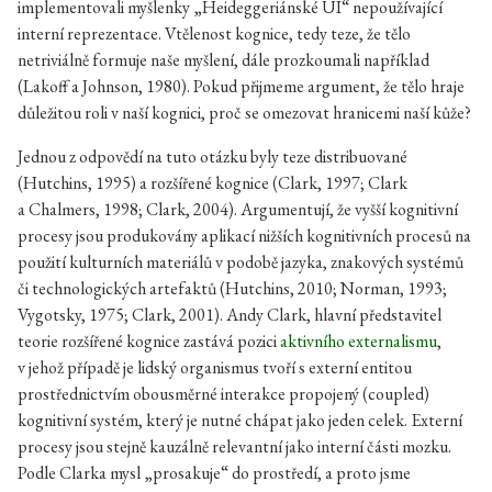
implementovali myšlenky „Heideggeriánské UI“ nepoužívající
interní reprezentace. Vtělenost kognice, tedy teze, že tělo
netriviálně formuje naše myšlení, dále prozkoumali například
(Lakoff a Johnson, 1980). Pokud přijmeme argument, že tělo hraje
důležitou roli v naší kognici, proč se omezovat hranicemi naší kůže?
Jednou z odpovědí na tuto otázku byly teze distribuované
(Hutchins, 1995) a rozšířené kognice (Clark, 1997; Clark
a Chalmers, 1998; Clark, 2004). Argumentují, že vyšší kognitivní
procesy jsou produkovány aplikací nižších kognitivních procesů na
použití kulturních materiálů v podobě jazyka, znakových systémů
či technologických artefaktů (Hutchins, 2010; Norman, 1993;
Vygotsky, 1975; Clark, 2001). Andy Clark, hlavní představitel
teorie rozšířené kognice zastává pozici
aktivního externalismu
,
v jehož případě je lidský organismus tvoří s externí entitou
prostřednictvím obousměrné interakce propojený (coupled)
kognitivní systém, který je nutné chápat jako jeden celek. Externí
procesy jsou stejně kauzálně relevantní jako interní části mozku.
Podle Clarka mysl „prosakuje“ do prostředí, a proto jsme