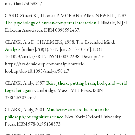
may-think/303881/
CARD, Stuart K., Thomas P. MORAN a Allen. NEWELL, 1983.
The psychology of human-computer interaction
. Hillsdale, N.J.: L.
Erlbaum Associates. ISBN 0898592437.
CLARK, A. a D. CHALMERS, 1998. The Extended Mind.
Analysis
[online].
58
(1), 7-19 [cit. 2017-10-16]. DOI:
10.1093/analys/58.1.7. ISSN 0003-2638. Dostupné z:
https://academic.oup.com/analysis/article-
lookup/doi/10.1093/analys/58.1.7
CLARK, Andy, 1997.
Being there: putting brain, body, and world
together again
. Cambridge, Mass.: MIT Press. ISBN
9780262032407.
CLARK, Andy, 2001.
Mindware: an introduction to the
philosophy of cognitive science
. New York: Oxford University
Press. ISBN 978-0195138573.