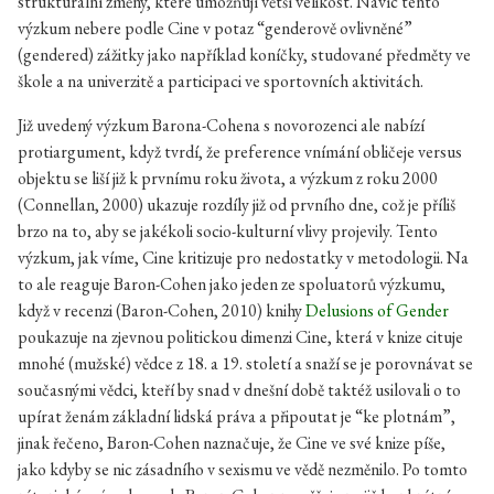
strukturální změny, které umožňují větší velikost. Navíc tento
výzkum nebere podle Cine v potaz “genderově ovlivněné”
(gendered) zážitky jako například koníčky, studované předměty ve
škole a na univerzitě a participaci ve sportovních aktivitách.
Již uvedený výzkum Barona-Cohena s novorozenci ale nabízí
protiargument, když tvrdí, že preference vnímání obličeje versus
objektu se liší již k prvnímu roku života, a výzkum z roku 2000
(Connellan, 2000) ukazuje rozdíly již od prvního dne, což je příliš
brzo na to, aby se jakékoli socio-kulturní vlivy projevily. Tento
výzkum, jak víme, Cine kritizuje pro nedostatky v metodologii. Na
to ale reaguje Baron-Cohen jako jeden ze spoluatorů výzkumu,
když v recenzi (Baron-Cohen, 2010) knihy
Delusions of Gender
poukazuje na zjevnou politickou dimenzi Cine, která v knize cituje
mnohé (mužské) vědce z 18. a 19. století a snaží se je porovnávat se
současnými vědci, kteří by snad v dnešní době taktéž usilovali o to
upírat ženám základní lidská práva a připoutat je “ke plotnám”,
jinak řečeno, Baron-Cohen naznačuje, že Cine ve své knize píše,
jako kdyby se nic zásadního v sexismu ve vědě nezměnilo. Po tomto