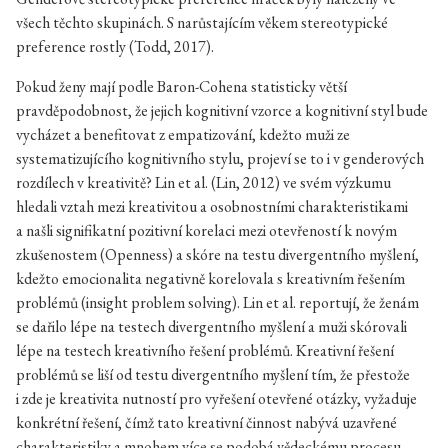
všech těchto skupinách. S narůstajícím věkem stereotypické
preference rostly (Todd, 2017).
Pokud ženy mají podle Baron-Cohena statisticky větší
pravděpodobnost, že jejich kognitivní vzorce a kognitivní styl bude
vycházet a benefitovat z empatizování, kdežto muži ze
systematizujícího kognitivního stylu, projeví se to i v genderových
rozdílech v kreativitě? Lin et al. (Lin, 2012) ve svém výzkumu
hledali vztah mezi kreativitou a osobnostními charakteristikami
a našli signifikatní pozitivní korelaci mezi otevřeností k novým
zkušenostem (Openness) a skóre na testu divergentního myšlení,
kdežto emocionalita negativně korelovala s kreativním řešením
problémů (insight problem solving). Lin et al. reportují, že ženám
se dařilo lépe na testech divergentního myšlení a muži skórovali
lépe na testech kreativního řešení problémů. Kreativní řešení
problémů se liší od testu divergentního myšlení tím, že přestože
i zde je kreativita nutností pro vyřešení otevřené otázky, vyžaduje
konkrétní řešení, čímž tato kreativní činnost nabývá uzavřené
charakteristiky a mnohem více se podobá vědeckému procesu