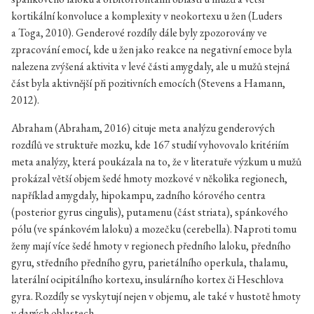
kortikální konvoluce a komplexity v neokortexu u žen (Luders
a Toga, 2010). Genderové rozdíly dále byly zpozorovány ve
zpracování emocí, kde u žen jako reakce na negativní emoce byla
nalezena zvýšená aktivita v levé části amygdaly, ale u mužů stejná
část byla aktivnější při pozitivních emocích (Stevens a Hamann,
2012).
Abraham (Abraham, 2016) cituje meta analýzu genderových
rozdílů ve struktuře mozku, kde 167 studií vyhovovalo kritériím
meta analýzy, která poukázala na to, že v literatuře výzkum u mužů
prokázal větší objem šedé hmoty mozkové v několika regionech,
například amygdaly, hipokampu, zadního kórového centra
(posterior gyrus cingulis), putamenu (část striata), spánkového
pólu (ve spánkovém laloku) a mozečku (cerebella). Naproti tomu
ženy mají více šedé hmoty v regionech předního laloku, předního
gyru, středního předního gyru, parietálního operkula, thalamu,
laterální ocipitálního kortexu, insulárního kortex či Heschlova
gyra. Rozdíly se vyskytují nejen v objemu, ale také v hustotě hmoty
v daných oblastech.