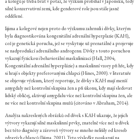
a kolegů je třeba brát v potaz, že výzkum probíhal v Japonsku, tedy
silně konzervativní zemi, kde genderové role jsou stále jasně
oddělené.
Iijima a kolegové nejen proto do výzkumu zahrnuli i dívky, kterým
byla diagnostikována kongenitální adrenální hyperplazie (KAH),
což je genetická porucha, jež se vyskytuje už prenatálně a projevuje
se nadprodukcí adrenálního androgenu. Dívky s touto poruchou
vykazují fyzickou i behaviorální maskulinizaci (Hall, 2004;
Kongenitální adrenální hyperplázie) a maskulinní vzory při hře, kdy
si hrají s objekty preferovanými chlapci (Hines, 2000). v literatuře
se objevuje výzkum, který reportuje, že dívky s KAH mají menší
amygdaly než kontrolní skupina žen a při úkonu, kdy mají sledovat
lidský obličej, aktivují amygdalu více než kontrolní skupina žen, ale
ne více než kontrolní skupina mužů (citováno v Abraham, 2014).
Analýza nakreslených obrázků od dívek s KAH ukazuje, že jejich
výtvory vykazují silně maskulinní prvky, znatelně více než u dívek
bez této diagnózy a zároveň výtvory se mnoho nelišily od kreseb
zdravých chlapců (Iijima, 2001). Tyto výsledky poukazují na