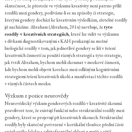
skutečnost, že přestože ve výzkumu kreativity není patrno příliš
rozdílů mezi gendery, podíváme-li se na způsoby či strategie,
kterými gendery dochází ke kreativním výsledkům, zřetelné rozdíly
již nacházíme. Abraham (Abraham, 2014) navrhuje, že
tyto
rozdíly v kreativních strategiích
, které lze vidět ve výzkumu
s dívkami diagnostikovanými s KAH poukazují na možné
biologické rozdíly v tom, jak jednotlivé gendery se liší v řešení
kreativních činností za použití různých strategií a tyto strategie,
jak tvrdí Abraham, bychom mohli zkoumat v mozkové činnosti,
kde bychom mohli objevit korelace mezi odlišnými kognitivními
strategiemi řešení kreativních úkolů a manifestací těchto rozdílů
v různých částech mozku.
Výzkum z pozice neurovědy
Neurovědecký výzkum genderových rozdílů v kreativitě zkoumá
pravdivost teze, že existují funkční nebo strukturální rozdíly mezi
gendery, které se projevují při kreativních úkonech. Strukturální
rozdíly byly skutečně potvrzené v kortikální tlouštce přední části
spánkového laloku a orbitofrontální oblasti u mužů a větší