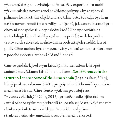
výzkumný design nevylučuje možnost, že v experimentu mohl
výzkumník dát novorozenci nevědomě pokyny, aby se věnoval
jednomu konkrétními objektu. Dále Cline píše, že i když bychom
našli u novorozenců tyto rozdíly, není jasné, jak jsou relevantní pro
chování v dospělosti. v neposlední řadě Cline upozorňuje na
metodologické nedostatky výzkumu v podobě malého počtu
testovacích subjektů, zveličování nepodstatných rozdílů, které
podle Cline mohou být kompenzovány vhodně zvolenou intervencí
v podobě cvičení a trénování dané činnosti.
Cine se přidala k Joel svým kritickým komentářem k již opět
zmíněnému výzkumu lidského konektomu
Sex differences in the
structural connectome of the human brain
(Ingalhalikar, 2014),
který prokazoval u mužů větší propojení uvnitř hemisféry a u žen
mezi hemisférami.
Cine tento výzkum považuje za
“neurosexistický”
(Cine, 2013), protože podle jejího názoru
autoři tohoto výzkumu překročili to, co ukazují data, když ve svém
článku spekulativně navrhli, že: “mužské mozky jsou
strukturovány, aby umožnily propojení mezi percepcí