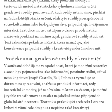
otázku, zdali existuje výzkum, který použitím vhodných
testovacích metod a statistického vyhodnocení může určité
genderové rozdíly pozorovat. Pokud rozdíly ustanovíme, přichází
na řadu složitější otázka určení, zdali tyto rozdíly jsou způsobené
socio-kulturními nebo biologickými vlivy, případně jejich vzájemnou
interakcí. Text chce motivovat zájem o danou problematiku
a zároveň poukázat na možnosti, jak genderové rozdíly studovat.
Text zakončuji spekulativní částí, která naznačuje, jaké
konsekvence případné rozdíly v kreativitě genderů mohou mít.
Proč zkoumat genderové rozdíly v kreativitě?
V současné době žijeme ve společnosti, která je mnohými teoretiky
a sociology pojmenována jako informační, postindustriální, síťová
nebo kognitivní (např. Castells, Bell, Imbesi) a vyznačuje se
důrazem na zpracování, analýzu a produkci informací, tedy
imateriální komodity, jež není vázána místem ani časem, a je možné
ji rychle transformovat a zasílat na jakékoli místo připojené do
globální sítě internetu. Teoretik a praktikující architekt Lorenzo
Imbesi si všímá role designu (a nepřímo také kreativity)