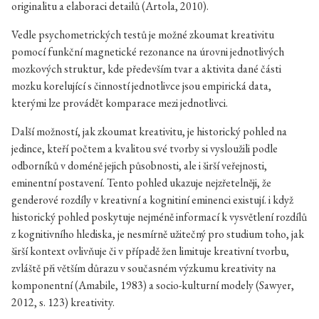
originalitu a elaboraci detailů (Artola, 2010).
Vedle psychometrických testů je možné zkoumat kreativitu
pomocí funkční magnetické rezonance na úrovni jednotlivých
mozkových struktur, kde především tvar a aktivita dané části
mozku korelující s činností jednotlivce jsou empirická data,
kterými lze provádět komparace mezi jednotlivci.
Další možností, jak zkoumat kreativitu, je historický pohled na
jedince, kteří počtem a kvalitou své tvorby si vysloužili podle
odborníků v doméně jejich působnosti, ale i širší veřejnosti,
eminentní postavení. Tento pohled ukazuje nejzřetelněji, že
genderové rozdíly v kreativní a kognitiní eminenci existují. i když
historický pohled poskytuje nejméně informací k vysvětlení rozdílů
z kognitivního hlediska, je nesmírně užitečný pro studium toho, jak
širší kontext ovlivňuje či v případě žen limituje kreativní tvorbu,
zvláště při větším důrazu v současném výzkumu kreativity na
komponentní (Amabile, 1983) a socio-kulturní modely (Sawyer,
2012, s. 123) kreativity.