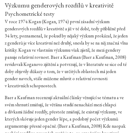
Výzkumu genderových rozdílů v kreativitě
Psychometrické testy
V roce 1974 Kogan (Kogan, 1974) první zásadní výzkum
genderových rozdílů v kreativitě a již v té době, tedy přibližně před
34 lety, poznamenal, že pokud by nějaký výzkum prokázal, že jeden
z genderů je více kreativní než druhý, snesla by se na něj značná vlna
kritiky. Kogan ve vlastním výzkumu však zjistil, že mezi gendery
panuje relativní rovnost. Baer a Kaufman (Baer a Kaufman, 2008)
revidovali Koganovo zjištění a potvrzují, že v literatuře se sice od té
doby objevily důkazy o tom, že v určitých oblastech má jeden
gender navrch, stále můžeme mluvit o relativní rovnosti
v kreativních schopnostech.
Baer a Kaufman recenzují aktuální články věnující se tématu a ve
svém shrnutí zmiňují, že většina studií nenachází mezi chlapci
a dívkami žádné rozdíly, přestože zmiňují, že existují výzkumy, ve
kterých skóruje jeden gender lépe, a podobný počet výzkumů
argumentuje přesně opačně. (Baer a Kaufman, 2008) Kde naopak