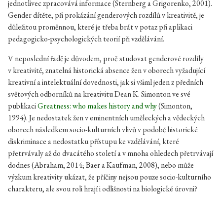
jednotlivec zpracovává informace (Sternberg a Grigorenko, 2001).
Gender dítěte, při prokázání genderových rozdílů v kreativitě, je
důležitou proměnnou, které je třeba brát v potaz při aplikaci
pedagogicko-psychologických teorií při vzdělávání.
V neposlední řadě je důvodem, proč studovat genderové rozdíly
v kreativitě, znatelná historická absence žen v oborech vyžadující
kreativní a intelektuální dovednosti, jak si všiml jeden z předních
světových odborníků na kreativitu Dean K. Simonton ve své
publikaci
Greatness: who makes history and why
(Simonton,
1994). Je nedostatek žen v eminentních uměleckých a vědeckých
oborech následkem socio-kulturních vlivů v podobě historické
diskriminace a nedostatku přístupu ke vzdělávání, které
přetrvávaly až do dvacátého století a v mnoha ohledech přetrvávají
dodnes (Abraham, 2014; Baer a Kaufman, 2008), nebo může
výzkum kreativity ukázat, že příčiny nejsou pouze socio-kulturního
charakteru, ale svou roli hrají i odlišnosti na biologické úrovni?