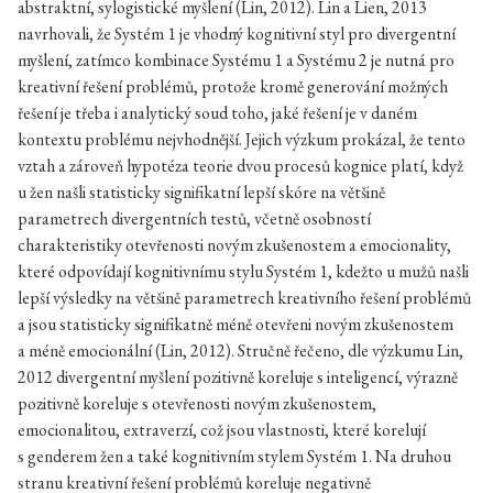
abstraktní, sylogistické myšlení (Lin, 2012). Lin a Lien, 2013
navrhovali, že Systém 1 je vhodný kognitivní styl pro divergentní
myšlení, zatímco kombinace Systému 1 a Systému 2 je nutná pro
kreativní řešení problémů, protože kromě generování možných
řešení je třeba i analytický soud toho, jaké řešení je v daném
kontextu problému nejvhodnější. Jejich výzkum prokázal, že tento
vztah a zároveň hypotéza teorie dvou procesů kognice platí, když
u žen našli statisticky signifikatní lepší skóre na většině
parametrech divergentních testů, včetně osobností
charakteristiky otevřenosti novým zkušenostem a emocionality,
které odpovídají kognitivnímu stylu Systém 1, kdežto u mužů našli
lepší výsledky na většině parametrech kreativního řešení problémů
a jsou statisticky signifikatně méně otevřeni novým zkušenostem
a méně emocionální (Lin, 2012). Stručně řečeno, dle výzkumu Lin,
2012 divergentní myšlení pozitivně koreluje s inteligencí, výrazně
pozitivně koreluje s otevřenosti novým zkušenostem,
emocionalitou, extraverzí, což jsou vlastnosti, které korelují
s genderem žen a také kognitivním stylem Systém 1. Na druhou
stranu kreativní řešení problémů koreluje negativně