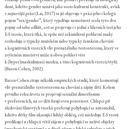
dané, kdežto gender uznává jako socio-kulturní konstrukt, avšak
v nejnovější práci (Lai, 2017) se již objevuje v práci jeho i kolegů
pojem “sex/gender”, který vyjadřuje nemožnost zcela tyto dva
pojmy od sebe odlišit, což se projevuje i v jedné z hlavních tezí jeho
E-S teorie, která říká, že spíše než sekundární pohlavní znaky
rozhoduje o typicky mužském nebo typicky ženském chování
a kognitivních vzorcích vliv prenatálního testosteronu, který ve
zvýšeném množství může u obou pohlaví vést
k (hyper)maskulinizaci mozku, a tím i kognitivních vzorců/stylů
(Baron-Cohen, 2002).
Baron-Cohen cituje několik empirických studií, které komentují
vliv prenatálního testosteronu na chování a zájmy dětí. Kolem
prvního roku života se projevují sexuální dimorfismus
v preferencích, na co děti fixují svou pozornost. Chlapci při
sledování filmových vzorků preferují pohybující se automobil,
kdežto dívky film ukazující lidský obličej, což následuje E-S teorii
predikujcí u chlapců větší zájem o pohybující se neživé objekty
(mechanické systémy) a u dívek zájem o lidské subjekty a jejich