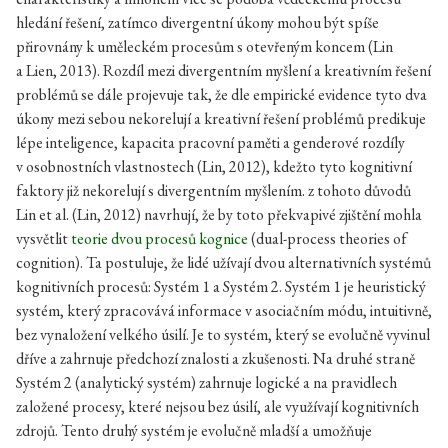
hledání řešení, zatímco divergentní úkony mohou být spíše
přirovnány k uměleckém procesům s otevřeným koncem (Lin
a Lien, 2013). Rozdíl mezi divergentním myšlení a kreativním řešení
problémů se dále projevuje tak, že dle empirické evidence tyto dva
úkony mezi sebou nekorelují a kreativní řešení problémů predikuje
lépe inteligence, kapacita pracovní paměti a genderové rozdíly
v osobnostních vlastnostech (Lin, 2012), kdežto tyto kognitivní
faktory již nekorelují s divergentním myšlením. z tohoto důvodů
Lin et al. (Lin, 2012) navrhují, že by toto překvapivé zjištění mohla
vysvětlit
teorie dvou procesů kognice
(dual-process theories of
cognition). Ta postuluje, že lidé užívají dvou alternativních systémů
kognitivních procesů: Systém 1 a Systém 2. Systém 1 je heuristický
systém, který zpracovává informace v asociačním módu, intuitivně,
bez vynaložení velkého úsilí. Je to systém, který se evolučně vyvinul
dříve a zahrnuje předchozí znalosti a zkušenosti. Na druhé straně
Systém 2 (analytický systém) zahrnuje logické a na pravidlech
založené procesy, které nejsou bez úsilí, ale využívají kognitivních
zdrojů. Tento druhý systém je evolučně mladší a umožňuje