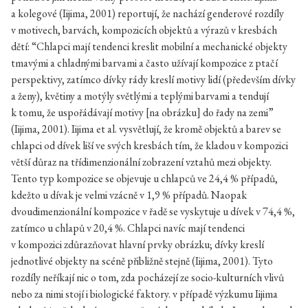
a kolegové (Iijima, 2001) reportují, že nachází genderové rozdíly
v motivech, barvách, kompozicích objektů a výrazů v kresbách
dětí: “Chlapci mají tendenci kreslit mobilní a mechanické objekty
tmavými a chladnými barvami a často užívají kompozice z ptačí
perspektivy, zatímco dívky rády kreslí motivy lidí (především dívky
a ženy), květiny a motýly světlými a teplými barvami a tendují
k tomu, že uspořádávají motivy [na obrázku] do řady na zemi”
(Iijima, 2001). Iijima et al. vysvětlují, že kromě objektů a barev se
chlapci od dívek liší ve svých kresbách tím, že kladou v kompozici
větší důraz na třídimenzionální zobrazení vztahů mezi objekty.
Tento typ kompozice se objevuje u chlapců ve 24,4 % případů,
kdežto u dívak je velmi vzácně v 1,9 % případů. Naopak
dvoudimenzionální kompozice v řadě se vyskytuje u dívek v 74,4 %,
zatímco u chlapů v 20,4 %. Chlapci navíc mají tendenci
v kompozici zdůrazňovat hlavní prvky obrázku; dívky kreslí
jednotlivé objekty na scéně přibližně stejně (Iijima, 2001). Tyto
rozdíly neříkají nic o tom, zda pocházejí ze socio-kulturních vlivů
nebo za nimi stojí i biologické faktory. v případě výzkumu Iijima