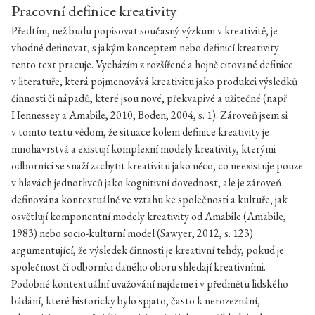
Pracovní definice kreativity
Předtím, než budu popisovat současný výzkum v kreativitě, je
vhodné definovat, s jakým konceptem nebo definicí kreativity
tento text pracuje. Vycházím z rozšířené a hojně citované definice
v literatuře, která pojmenovává kreativitu jako produkci výsledků
činnosti či nápadů, které jsou nové, překvapivé a užitečné (např.
Hennessey a Amabile, 2010; Boden, 2004, s. 1). Zároveň jsem si
v tomto textu vědom, že situace kolem definice kreativity je
mnohavrstvá a existují komplexní modely kreativity, kterými
odborníci se snaží zachytit kreativitu jako něco, co neexistuje pouze
v hlavách jednotlivců jako kognitivní dovednost, ale je zároveň
definována kontextuálně ve vztahu ke společnosti a kultuře, jak
osvětlují komponentní modely kreativity od Amabile (Amabile,
1983) nebo socio-kulturní model (Sawyer, 2012, s. 123)
argumentující, že výsledek činnosti je kreativní tehdy, pokud je
společnost či odborníci daného oboru shledají kreativními.
Podobné kontextuální uvažování najdeme i v předmětu lidského
bádání, které historicky bylo spjato, často k nerozeznání,