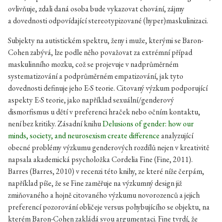
ovlivňuje, zdali daná osoba bude vykazovat chování, zájmy
a dovednosti odpovídající stereotypizované (hyper)maskulinizaci.
Subjekty na autistickém spektru, ženy i muže, kterými se Baron-
Cohen zabývá, lze podle něho považovat za extrémní případ
maskulinního mozku, což se projevuje v nadprůměrném
systematizování a podprůměrném empatizování, jak tyto
dovednosti definuje jeho E-S teorie. Citovaný výzkum podporující
aspekty E-S teorie, jako například sexuální/genderový
dismorfismus u dětí v preferenci hraček nebo očním kontaktu,
není bez kritiky. Zásadní knihu
Delusions of gender: how our
minds, society, and neurosexism create difference
analyzující
obecné problémy výzkumu genderových rozdílů nejen v kreativitě
napsala akademická psycholožka Cordelia Fine (Fine, 2011).
Barres (Barres, 2010) v recenzi této knihy, ze které níže čerpám,
například píše, že se Fine zaměřuje na výzkumný design již
zmiňovaného a hojně citovaného výzkumu novorozenců a jejich
preferencí pozorování obličeje versus pohybujícího se objektu, na
kterém Baron-Cohen zakládá svou argumentaci. Fine tvrdí, že