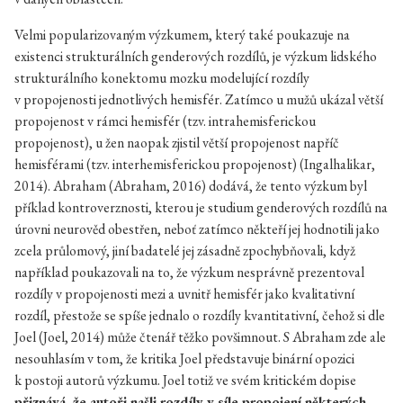
Velmi popularizovaným výzkumem, který také poukazuje na
existenci strukturálních genderových rozdílů, je výzkum lidského
strukturálního konektomu mozku modelující rozdíly
v propojenosti jednotlivých hemisfér. Zatímco u mužů ukázal větší
propojenost v rámci hemisfér (tzv. intrahemisferickou
propojenost), u žen naopak zjistil větší propojenost napříč
hemisférami (tzv. interhemisferickou propojenost) (Ingalhalikar,
2014). Abraham (Abraham, 2016) dodává, že tento výzkum byl
příklad kontroverznosti, kterou je studium genderových rozdílů na
úrovni neurověd obestřen, neboť zatímco někteří jej hodnotili jako
zcela průlomový, jiní badatelé jej zásadně zpochybňovali, když
například poukazovali na to, že výzkum nesprávně prezentoval
rozdíly v propojenosti mezi a uvnitř hemisfér jako kvalitativní
rozdíl, přestože se spíše jednalo o rozdíly kvantitativní, čehož si dle
Joel (Joel, 2014) může čtenář těžko povšimnout. S Abraham zde ale
nesouhlasím v tom, že kritika Joel představuje binární opozici
k postoji autorů výzkumu. Joel totiž ve svém kritickém dopise
přiznává, že autoři našli rozdíly v síle propojení některých