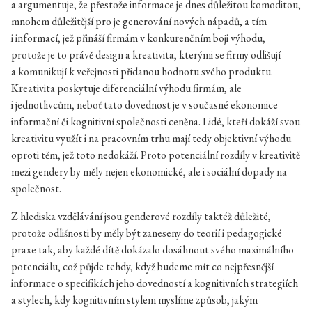
a argumentuje, že přestože informace je dnes důležitou komoditou,
mnohem důležitější pro je generování nových nápadů, a tím
i informací, jež přináší firmám v konkurenčním boji výhodu,
protože je to právě design a kreativita, kterými se firmy odlišují
a komunikují k veřejnosti přidanou hodnotu svého produktu.
Kreativita poskytuje diferenciální výhodu firmám, ale
i jednotlivcům, neboť tato dovednost je v současné ekonomice
informační či kognitivní společnosti ceněna. Lidé, kteří dokáží svou
kreativitu využít i na pracovním trhu mají tedy objektivní výhodu
oproti těm, jež toto nedokáží. Proto potenciální rozdíly v kreativitě
mezi gendery by měly nejen ekonomické, ale i sociální dopady na
společnost.
Z hlediska vzdělávání jsou genderové rozdíly taktéž důležité,
protože odlišnosti by měly být zaneseny do teorií i pedagogické
praxe tak, aby každé dítě dokázalo dosáhnout svého maximálního
potenciálu, což půjde tehdy, když budeme mít co nejpřesnější
informace o specifikách jeho dovedností a kognitivních strategiích
a stylech, kdy kognitivním stylem myslíme způsob, jakým