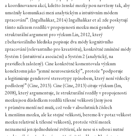
a koordinovanou akcí, kdežto ženské mozky jsou navrženy tak, aby
umožnily komunikaci mezi analytickým a intuitivním módem
zpracování”. (Ingalhalikar, 2014) Ingalhalikar et al. zde poskytují
tímto nálezem rozdílů v propojenosti mozku mezi gendery
strukturální argument pro výzkum Lin, 2012, který
z behaviorálního hlediska popisuje dva módy kognitivního
zpracování (relevantního pro kreativitu), konkrétně zmíněné módy
Systém 1 (intuitivní a asociační) a Systém 2 (analytický, na
pravidlech založený). Cine konkrétně komentovala výzkum
konektomu jako “jemně neurosexistický”, protože “podporuje
a legitimizuje genderové stereotypy způsobem, který není vědecky
podložený” (Cine, 2013). Cine (Cine, 2013) cituje výzkum (Im,
2008), který argumentuje, že strukturální rozdíly v propojenosti
mozku jsou důsledkem rozdílů tělesné velikosti (ženy jsou
v průměru menší než muži, což vede v absolutních číslech
k menšímu mozku, ale ke stejné velikosti, bereme-li v potaz velikost
mozku relativně k tělesné velikosti), protože větší mozek
neznamená jen zjednodušené zvětšení, ale nese si s sebou i nutné