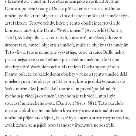
s kreativitou: v umění. Teoretici umění jako například Arthur
Danto a po něm George Dickie přišli s teorií institucionálního
umění, podle které objekt se sám od sebe nemůže stát uměleckým
artefaktem. Teprve tehdy, když je tento objekt integrován do
kontextu umění, dle Danta “Světa umění” (Artworld) (Danto,
1964), skládajícího se s teoretiků, kurátorů, uměleckých teorií,
intepretací, muzeí, objektů a umělců, může se objekt stát uměním.
Tato vlivná teorie mimo jiné vysvětluje, proč krabice Brillo nebo
pisoár nejsou ve svém běžném prostředím uměním, ale stejné
objekty užité Warholem nebo Marcelem Duchampem již ano.
Danto píše, že co každodenní objekty v rukou těchto umělců dělá
uměleckými artefakty je určitá teorie, která je dokáže zasadit do
Světa umění. Bez [umělecké] teorie není pravděpodobné, že
bychom je viděli jako umění, abychom je tak viděli, musí být
součástí uměleckého světa (Danto, 1964, s. 581). Tato paralela
mezi sociokulturním modelem kreativity a institucionální teorií
umění mi přijde tak zřejmá, že jistě byla jinými autory rozpracována,
avšak zatím jsem jejich provázanost v literatuře nepostřehl.