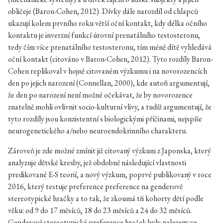
obličeje (Baron-Cohen, 2012). Dívky dále narozdíl od chlapců
ukazují kolem prvního roku větší oční kontakt, kdy délka očního
kontaktu je inverzní funkcí úrovní prenatálního testosteronu,
tedy čím více prenatálního testosteronu, tím méně dítě vyhledává
oční kontakt (citováno v Baron-Cohen, 2012). Tyto rozdíly Baron-
Cohen replikoval v hojně citovaném výzkumu i na novorozencích
den po jejich narození (Connellan, 2000), kde autoři argumentují,
že den po narození není možné očekávat, že by novorozence
znatelně mohli ovlivnit socio-kulturní vlivy, a tudíž argumentují, že
tyto rozdíly jsou konzistentní s biologickými příčinami, nejspíše
neurogenetického a/nebo neuroendokrinního charakteru.
Zároveň je zde možné zmínit již citovaný výzkum z Japonska, který
analyzuje dětské kresby, jež obdobně následující vlastnosti
predikované E-S teorií, a nový výzkum, poprvé publikovaný v roce
2016, který testuje preference preference na genderově
stereotypické hračky a to tak, že zkoumá tři kohorty dětí podle
věku: od 9 do 17 měsíců, 18 do 23 měsíců a 24 do 32 měsíců.
Genderově stereotypické preference hraček byly nalezeny ve