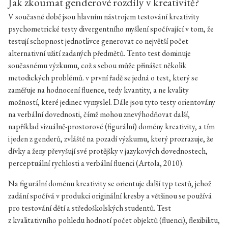
Jak zkoumat genderové rozdíly v kreativitě?
V současné době jsou hlavním nástrojem testování kreativity
psychometrické testy divergentního myšlení spočívající v tom, že
testují schopnost jednotlivce generovat co největší počet
alternativní užití zadaných předmětů. Tento test dominuje
současnému výzkumu, což s sebou může přinášet několik
metodických problémů. v první řadě se jedná o test, který se
zaměřuje na hodnocení fluence, tedy kvantity, a ne kvality
možností, které jedinec vymyslel. Dále jsou tyto testy orientovány
na verbální dovednosti, čímž mohou znevýhodňovat další,
například vizuálně-prostorové (figurální) domény kreativity, a tím
i jeden z genderů, zvláště na pozadí výzkumu, který prozrazuje, že
dívky a ženy převyšují své protějšky v jazykových dovednostech,
perceptuální rychlosti a verbální fluenci (Artola, 2010).
Na figurální doménu kreativity se orientuje další typ testů, jehož
zadání spočívá v produkci originální kresby a většinou se používá
pro testování dětí a středoškolských studentů. Test
z kvalitativního pohledu hodnotí počet objektů (fluenci), flexibilitu,