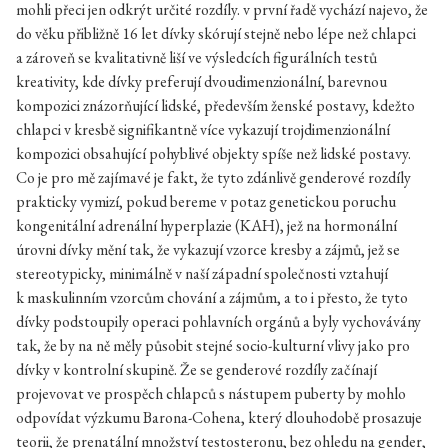
mohli přeci jen odkrýt určité rozdíly. v první řadě vychází najevo, že
do věku přibližně 16 let dívky skórují stejně nebo lépe než chlapci
a zároveň se kvalitativně liší ve výsledcích figurálních testů
kreativity, kde dívky preferují dvoudimenzionální, barevnou
kompozici znázorňující lidské, především ženské postavy, kdežto
chlapci v kresbě signifikantně více vykazují trojdimenzionální
kompozici obsahující pohyblivé objekty spíše než lidské postavy.
Co je pro mě zajímavé je fakt, že tyto zdánlivě genderové rozdíly
prakticky vymizí, pokud bereme v potaz genetickou poruchu
kongenitální adrenální hyperplazie (KAH), jež na hormonální
úrovni dívky mění tak, že vykazují vzorce kresby a zájmů, jež se
stereotypicky, minimálně v naší západní společnosti vztahují
k maskulinním vzorcům chování a zájmům, a to i přesto, že tyto
dívky podstoupily operaci pohlavních orgánů a byly vychovávány
tak, že by na ně měly působit stejné socio-kulturní vlivy jako pro
dívky v kontrolní skupině. Že se genderové rozdíly začínají
projevovat ve prospěch chlapců s nástupem puberty by mohlo
odpovídat výzkumu Barona-Cohena, který dlouhodobě prosazuje
teorii, že prenatální množství testosteronu, bez ohledu na gender,