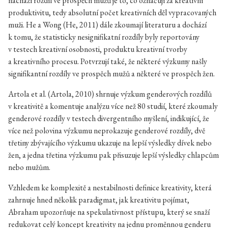
nachází rozdíl ve prospěch mužů je to, co označují za kreativní
produktivitu, tedy absolutní počet kreativních děl vypracovaných
muži. He a Wong (He, 2011) dále zkoumají literaturu a dochází
k tomu, že statisticky nesignifikatní rozdíly byly reportovány
v testech kreativní osobnosti, produktu kreativní tvorby
a kreativního procesu. Potvrzují také, že některé výzkumy našly
signifikantní rozdíly ve prospěch mužů a některé ve prospěch žen.
Artola et al. (Artola, 2010) shrnuje výzkum genderových rozdílů
v kreativitě a komentuje analýzu více než 80 studií, které zkoumaly
genderové rozdíly v testech divergentního myšlení, indikující, že
více než polovina výzkumu neprokazuje genderové rozdíly, dvě
třetiny zbývajícího výzkumu ukazuje na lepší výsledky dívek nebo
žen, a jedna třetina výzkumu pak přisuzuje lepší výsledky chlapcům
nebo mužům.
Vzhledem ke komplexitě a nestabilnosti definice kreativity, která
zahrnuje hned několik paradigmat, jak kreativitu pojímat,
Abraham upozorňuje na spekulativnost přístupu, který se snaží
redukovat celý koncept kreativity na jednu proměnnou genderu