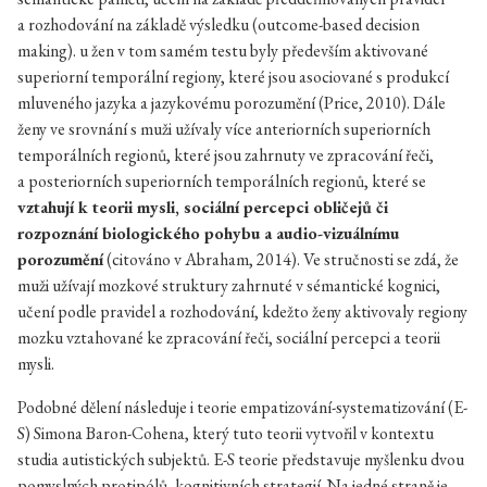
a rozhodování na základě výsledku (outcome-based decision
making). u žen v tom samém testu byly především aktivované
superiorní temporální regiony, které jsou asociované s produkcí
mluveného jazyka a jazykovému porozumění (Price, 2010). Dále
ženy ve srovnání s muži užívaly více anteriorních superiorních
temporálních regionů, které jsou zahrnuty ve zpracování řeči,
a posteriorních superiorních temporálních regionů, které se
vztahují k teorii mysli, sociální percepci obličejů či
rozpoznání biologického pohybu a audio-vizuálnímu
porozumění
(citováno v Abraham, 2014). Ve stručnosti se zdá, že
muži užívají mozkové struktury zahrnuté v sémantické kognici,
učení podle pravidel a rozhodování, kdežto ženy aktivovaly regiony
mozku vztahované ke zpracování řeči, sociální percepci a teorii
mysli.
Podobné dělení následuje i teorie empatizování-systematizování (E-
S) Simona Baron-Cohena, který tuto teorii vytvořil v kontextu
studia autistických subjektů. E-S teorie představuje myšlenku dvou
pomyslných protipólů, kognitivních strategií. Na jedné straně je