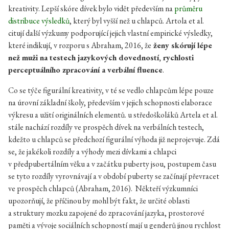
kreativity. Lepší skóre dívek bylo vidět především na
průměru
distribuce výsledků
, který byl vyšší než u chlapců. Artola et al.
citují další výzkumy podporující jejich vlastní empirické výsledky,
které indikují, v rozporu s Abraham, 2016, že
ženy skórují lépe
než muži na testech jazykových dovedností, rychlosti
perceptuálního zpracování a verbální fluence
.
Co se týče figurální kreativity, v té se vedlo chlapcům lépe pouze
na úrovní základní školy, především v jejich schopnosti elaborace
výkresu a užití originálních elementů. u středoškoláků Artela et al.
stále nachází rozdíly ve prospěch dívek na verbálních testech,
kdežto u chlapců se předchozí figurální výhoda již neprojevuje. Zdá
se, že jakékoli rozdíly a výhody mezi dívkami a chlapci
v předpubertálním věku a v začátku puberty jsou, postupem času
se tyto rozdíly vyrovnávají a v období puberty se začínají převracet
ve prospěch chlapců (Abraham, 2016). Někteří výzkumníci
upozorňují, že příčinou by mohl být fakt, že určité oblasti
a struktury mozku zapojené do zpracování jazyka, prostorové
paměti a vývoje sociálních schopností mají u genderů jinou rychlost