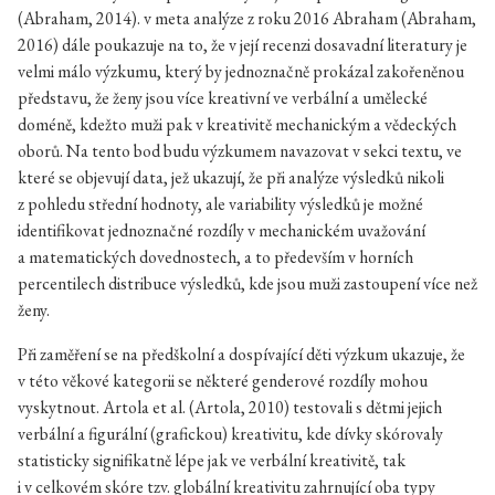
(Abraham, 2014). v meta analýze z roku 2016 Abraham (Abraham,
2016) dále poukazuje na to, že v její recenzi dosavadní literatury je
velmi málo výzkumu, který by jednoznačně prokázal zakořeněnou
představu, že ženy jsou více kreativní ve verbální a umělecké
doméně, kdežto muži pak v kreativitě mechanickým a vědeckých
oborů. Na tento bod budu výzkumem navazovat v sekci textu, ve
které se objevují data, jež ukazují, že při analýze výsledků nikoli
z pohledu střední hodnoty, ale variability výsledků je možné
identifikovat jednoznačné rozdíly v mechanickém uvažování
a matematických dovednostech, a to především v horních
percentilech distribuce výsledků, kde jsou muži zastoupení více než
ženy.
Při zaměření se na předškolní a dospívající děti výzkum ukazuje, že
v této věkové kategorii se některé genderové rozdíly mohou
vyskytnout. Artola et al. (Artola, 2010) testovali s dětmi jejich
verbální a figurální (grafickou) kreativitu, kde dívky skórovaly
statisticky signifikatně lépe jak ve verbální kreativitě, tak
i v celkovém skóre tzv. globální kreativitu zahrnující oba typy