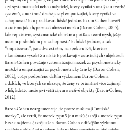
styl systematizující nebo analytický, který vyniká v analýze a tvorbě
systémů, a na straně druhé je styl empatizující, který vyniká ve
schopnosti číst a predikovat lidské jednání. Baron-Cohen hovoří
o autismu jako hypermaskulinizaci mozku (Baron-Cohen, 2005),
kde repetitivní, systematické chování a potíže s teorií mysli, jež je
nutnou podmínkou pro schopnost číst lidské jednání, a tak
“empatizovat”, jsou dva extrémy na spektru E-S, které se
v kombinaci vysoké S a nízké E potkávají v autistických subjektech.
Baron-Cohen považuje systematizující mozek za psychometricky
mužský a empatizující za psychometricky ženský (Baron-Cohen,
2002), což je podpořeno dalším výzkumem Baron-Cohena
a dalších, ve kterých se ukazuje, že ženy se průměrně více zajímají
o lidi, kdežto muže jeví větší zájem o neživé objekty (Baron-Cohen,
2012).
Baron-Cohen neargumentuje, že pouze muži mají “mužské
mozky”, ale tvrdí, že mozek typu S je u mužů častějí a mozek typu
E zase najdeme častěji u žen. Baron-Cohen v dřívějším výzkumu
rozlišuje pohlaví od genderu, kde pohlaví považuje za biologicky