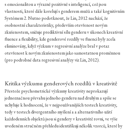
s emocionalitou a výrazně pozitivně s inteligencí, což jsou
vlastnosti, které dále korelují s genderem mužů a také kognitivním
Systémem 2. Nutno podotknout, že Lin, 2012 nachází, že
osobnostní charakteristiky, především otevřenost novým
zkušenostem, snižuje prediktivní sílu genderu v úkonech kreativní
fluence a flexibility, kde genderové rozdíly ve fluenci byly zcela
eliminovány, když výzkum v regresivní analýze bral v potaz
otevřenost k novým zkušenostem jako samostatnou proměnnou
(pro podrobné data regresivní analýzy viz Lin, 2012).
Kritika výzkumu genderových rozdílů v kreativitě
Přestože psychometrické výzkumy kreativity neprokazují
jednoznačnou převahu jednoho genderu nad druhým a spíše se
uchyluje k hodnocení, že v nejpoužívanějších testech kreativity,
tedy v testech divergentního myšlení a a alternativního užití
každodenních objektů jsou si gendery v kreativitě rovni, ve výše
uvedeném stručném přehledu identifikuji několik vzorců, které by