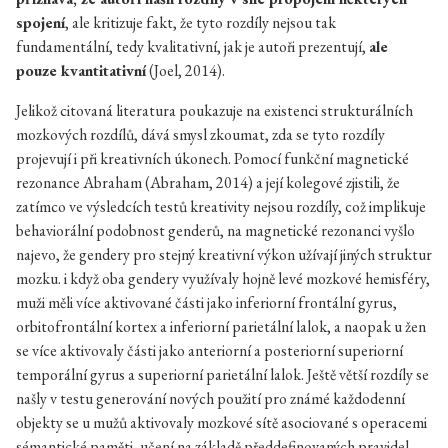
spojení
, ale kritizuje fakt, že tyto rozdíly nejsou tak
fundamentální, tedy kvalitativní, jak je autoři prezentují,
ale
pouze kvantitativní
(Joel, 2014).
Jelikož citovaná literatura poukazuje na existenci strukturálních
mozkových rozdílů, dává smysl zkoumat, zda se tyto rozdíly
projevují i při kreativních úkonech. Pomocí funkční magnetické
rezonance Abraham (Abraham, 2014) a její kolegové zjistili, že
zatímco ve výsledcích testů kreativity nejsou rozdíly, což implikuje
behaviorální podobnost genderů, na magnetické rezonanci vyšlo
najevo, že gendery pro stejný kreativní výkon užívají jiných struktur
mozku. i když oba gendery využívaly hojně levé mozkové hemisféry,
muži měli více aktivované části jako inferiorní frontální gyrus,
orbitofrontální kortex a inferiorní parietální lalok, a naopak u žen
se více aktivovaly části jako anteriorní a posteriorní superiorní
temporální gyrus a superiorní parietální lalok. Ještě větší rozdíly se
našly v testu generování nových použití pro známé každodenní
objekty se u mužů aktivovaly mozkové sítě asociované s operacemi
sémantické paměti, učení na základě předdefinovaných pravidel