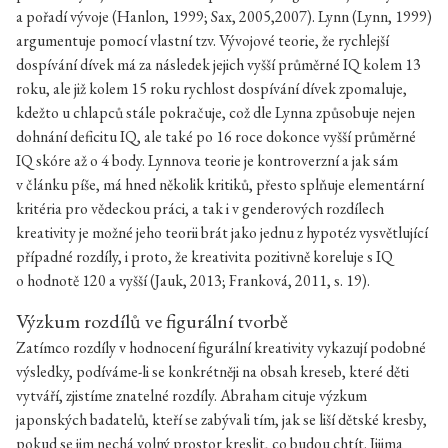
a pořadí vývoje (Hanlon, 1999; Sax, 2005,2007). Lynn (Lynn, 1999)
argumentuje pomocí vlastní tzv. Vývojové teorie, že rychlejší
dospívání dívek má za následek jejich vyšší průměrné IQ kolem 13
roku, ale již kolem 15 roku rychlost dospívání dívek zpomaluje,
kdežto u chlapců stále pokračuje, což dle Lynna způsobuje nejen
dohnání deficitu IQ, ale také po 16 roce dokonce vyšší průměrné
IQ skóre až o 4 body. Lynnova teorie je kontroverzní a jak sám
v článku píše, má hned několik kritiků, přesto splňuje elementární
kritéria pro vědeckou práci, a tak i v genderových rozdílech
kreativity je možné jeho teorii brát jako jednu z hypotéz vysvětlující
případné rozdíly, i proto, že kreativita pozitivně koreluje s IQ
o hodnotě 120 a vyšší (Jauk, 2013; Franková, 2011, s. 19).
Výzkum rozdílů ve figurální tvorbě
Zatímco rozdíly v hodnocení figurální kreativity vykazují podobné
výsledky, podíváme-li se konkrétněji na obsah kreseb, které děti
vytváří, zjistíme znatelné rozdíly. Abraham cituje výzkum
japonských badatelů, kteří se zabývali tím, jak se liší dětské kresby,
pokud se jim nechá volný prostor kreslit, co budou chtít. Iijima