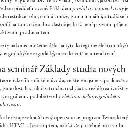
 hry reaguje na uživatelův vklad (rozhodnutí, jakou cestu se
předem předdefinované. Příkladem
produktivní interaktivity
j
kde restrikce toho, co hráč může, jsou minimální, a tudíž se 
dílí na tom, o čem hra vlastně je: hráč není pasivním příje
e aktivním producentem
exty nakonec můžeme dělit na tyto kategorie: elektronický/
ý, ergodický/ne-ergodický, interaktivní/ne-interaktivní.
a seminář Základy studia nových
eoreticko-filosofickém úvodu, ve kterém jsme zapojili naše a
 jsme dostali za úkol si trochu rozhýbat zarezlé kreativní šťáv
latým grálem v podobě tvorby
elektronického, ergodického
ního textu
.
kol existuje velmi šikovný open source program Twine, který 
dí s HTML a Javascriptem, nabízí vše potřebné pro tvorbu