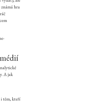
 vydat), ale
e známá hra
hráč
mcem
ne-
 médií
nalytické
y. A jak
i těm, kteří