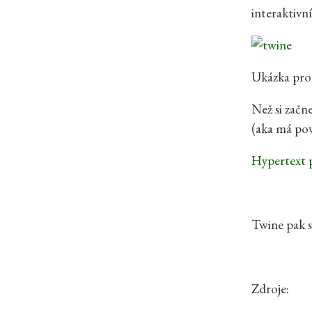
interaktivn
Ukázka pr
Než si začn
(aka má po
Hypertext 
Twine pak s
Zdroje: