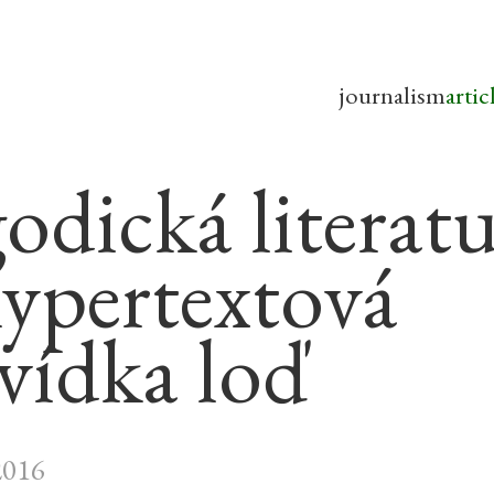
journalism
artic
godická literat
hypertextová
vídka loď
2016