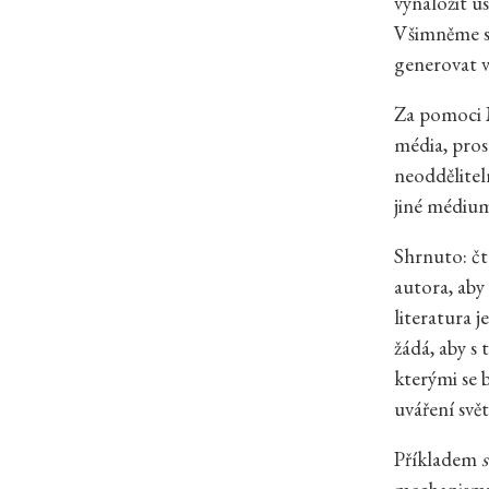
vynaložit ú
Všimněme si,
generovat v
Za pomoci M
média, pros
neoddělitel
jiné médium
Shrnuto: čt
autora, aby
literatura 
žádá, aby s
kterými se 
uváření svět
Příkladem
s