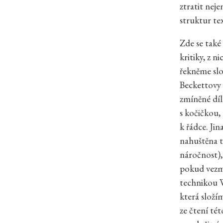
ztratit nej
struktur tex
Zde se také
kritiky, z n
řekněme slož
Beckettovy 
zmíněné díla
s kočičkou,
k řádce. Ji
nahuštěna t
náročnost),
pokud vezme
technikou W
která složí
ze čtení té