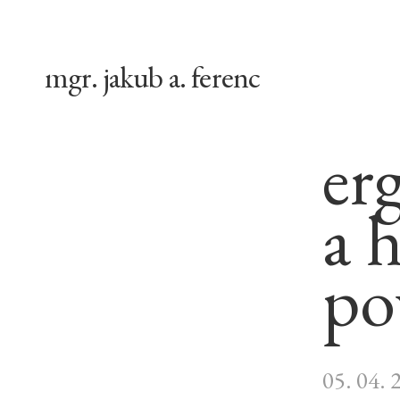
mgr. jakub a. ferenc
er
a 
po
05. 04. 