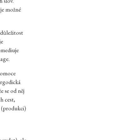
 slov.
ž je možné
důležitost
je
-mediuje
sage.
avomoce
ergodická
e se od něj
h cest,
i (produkci)