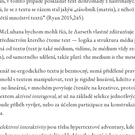
silí, v tomto případě poskládat text dohromady z nastříhaných
 že se z textu se rázem stal jakýsi „zásobník (matrix), z něho
ětší množství textů“ (Ryan 2015,245).
cLuhana bychom mohli říci, že Aarseth vlastně zdůrazňuje 
třednictvím kterého čteme text — logika a struktura média 
ná od textu (text je také médium, vidíme, že médium vždy re
), od samotného sdělení, takže platí: the medium is the mes
enář ne-ergodického textu je bezmocný, nemá přidělené pr
 mohl s textem manipulovat, text je rigidně lineární, kdežto 
je ne-lineární, v mnohém povyšuje čtenáře na kreativce, protož
 textem
aktivně interagoval
, ať už na základě selekce jednotlivýc
bude příběh vyvíjet, nebo za účelem participace na konstrukc
a.
elektivní interaktivity
jsou třeba hypertextové adventury, kde