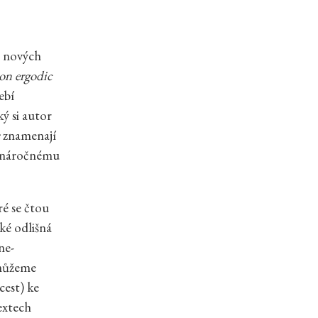
a nových
 on ergodic
ebí
ký si autor
znamenají
 k náročnému
ré se čtou
ké odlišná
ne-
 můžeme
cest) ke
extech