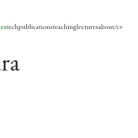
les
tech
publications
teaching
lectures
about/cv
ura