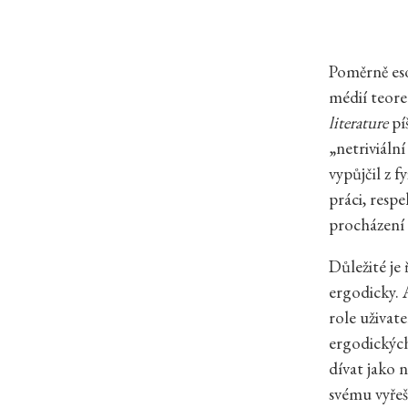
Poměrně eso
médií teore
literature
píš
„netriviální
vypůjčil z f
práci, resp
procházení 
Důležité je
ergodicky.
role uživate
ergodických
dívat jako n
svému vyřeš