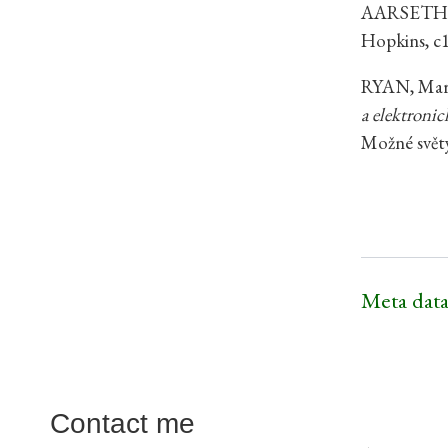
AARSETH,
Hopkins, c
RYAN, Mar
a elektroni
Možné světy
Meta data
Contact me