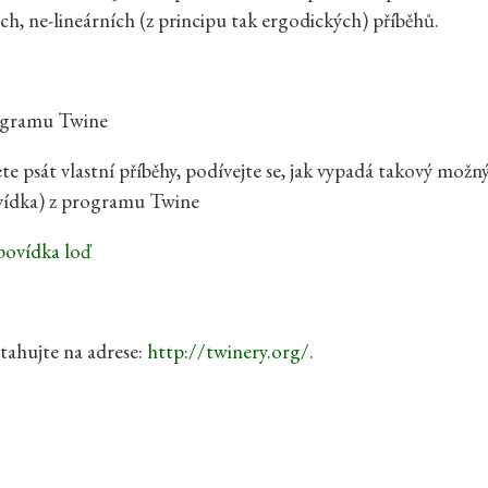
ích, ne-lineárních (z principu tak ergodických) příběhů.
ogramu Twine
ete psát vlastní příběhy, podívejte se, jak vypadá takový možn
vídka) z programu Twine
povídka loď
tahujte na adrese:
http://twinery.org/
.