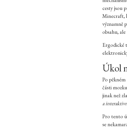
mechanismus
cesty jsou 
Minecraft, 
významně po
obsahu, al
Ergodické t
elektronick
Úkol n
Po pěkném t
části mozku,
jinak než z
a interaktiv
Pro tento ú
se nekamará