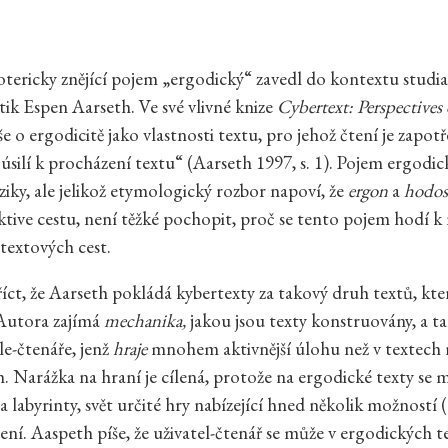
tericky znějící pojem „ergodický“ zavedl do kontextu studi
tik Espen Aarseth. Ve své vlivné knize
Cybertext: Perspectives
e o ergodicitě jako vlastnosti textu, pro jehož čtení je zapotř
 úsilí k procházení textu“ (Aarseth 1997, s. 1). Pojem ergodic
yziky, ale jelikož etymologický rozbor napoví, že
ergon
a
hodos
ektive cestu, není těžké pochopit, proč se tento pojem hodí
textových cest.
 říct, že Aarseth pokládá kybertexty za takový druh textů, kte
 Autora zajímá
mechanika,
jakou jsou texty konstruovány, a ta
le-čtenáře, jenž
hraje
mnohem aktivnější úlohu než v textech 
. Narážka na hraní je cílená, protože na ergodické texty se
a labyrinty, svět určité hry nabízející hned několik možností (
ení. Aaspeth píše, že uživatel-čtenář se může v ergodických t