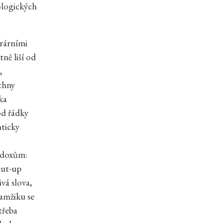
pologických
erárními
tně liší od
,
chny
ka
od řádky
nticky
radoxům:
cut-up
vá slova,
kamžiku se
třeba