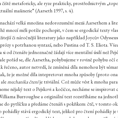
en čiště metaforicky, ale ryze prakticky, prostřednictvým „to
tuální mašinerie“ (Aarseth 1997, s. 4).
 nachází velká množina nedorozumění mezii Aarsethem a lit
ichž mnozí měli potíže pochopit, v čem se ergodické texty vlas
itejší či náročnější literatury jako například Joycův Odysseus
prózy s potrhanou syntaxí, nebo Pustina od T. S. Eliota. Vše
 si od čtenáře jednoznačně žádají více mentální úsilí než Pejs
 ale pořád se, dle Aarsetha, pohybujeme v rovině pohybu očí 
nak řečeno, autor netvrdí, že zmíněná díla nemohou být séma
ak, že je možné díla intepretovat mnoha způsoby (proto ona
 ale
mechanika čtení
je triviální. Což může vést k mnoha pa
me nějaký text o Pejskovi a kočičce, necháme se inspirovat 
illiama Burroughse a originální text rozstříháme na jednotli
me do pytlíčku a předáme čtenáři s pokřikem: čti!, v tomto o
to pohádky stává ergodický text, jelikož pro čtení pohádky je 