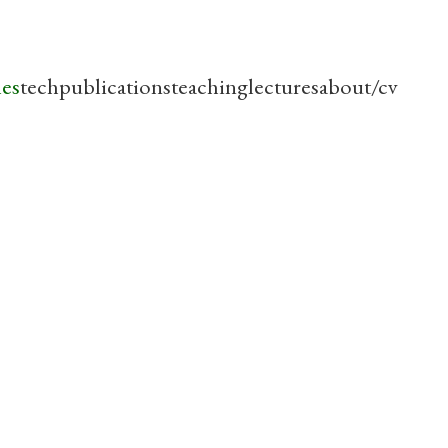
les
tech
publications
teaching
lectures
about/cv