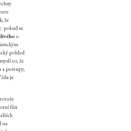
šechny
bere
k, že
t: pokud se
divého
o
nistickým
tický pohled
yslí to, že
a a postupy,
Věda je
protože
tní fázi
alších
l na