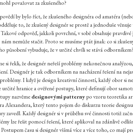
 mohl považovat za zkušeného?
dpovědí by bylo říct, že zkušeného designéra od amatéra (neb
odděluje to, že zkušený designér se prostě a jednoduše věnuj
 Takové odpověď, jakkoli povrchní, v sobě obsahuje pravdivé 
nám nemůže stačit. Proto se musíme ptát jinak: co si zkušen
ho působení vybuduje, že v určité chvíli se stává odborníkem
e si řekli, že designér neřeší problémy nekonečnou analýzou,
šení. Designér je tak odborníkem na nacházení řešení na neja
problémy. I když je design kreativní činností, každý obor si 
e určité hranice a ověřené postupy, které definují obor samot
stupy nazvěme
designovými patterny
po vzoru teoretika a
a Alexandera, který tento pojem do diskurzu teorie designu
ry zavedl. Každý designér si v průběhu své činnosti totiž začn
émy lze řešit pomocí řešení, které aplikoval na zdánlivě odliš
. Postupem času si designér všímá více a více toho, co mají p