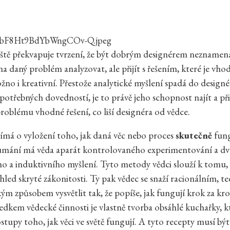
ještě překvapuje tvrzení, že být dobrým designérem neznamen
 daný problém analyzovat, ale přijít s řešením, které je vho
no i kreativní. Přestože analytické myšlení spadá do design
potřebných dovedností, je to právě jeho schopnost najít a při
oblému vhodné řešení, co liší designéra od vědce.
jímá o vyložení toho, jak daná věc nebo proces
skutečně
fung
umání má věda aparát kontrolovaného experimentování a dvo
o a induktivního myšlení. Tyto metody vědci slouží k tomu,
hled skryté zákonitosti. Ty pak vědec se snaží racionálním, te
m způsobem vysvětlit tak, že popíše, jak fungují krok za kr
ledkem vědecké činnosti je vlastně tvorba obsáhlé kuchařky, k
stupy toho, jak věci ve světě fungují. A tyto recepty musí být