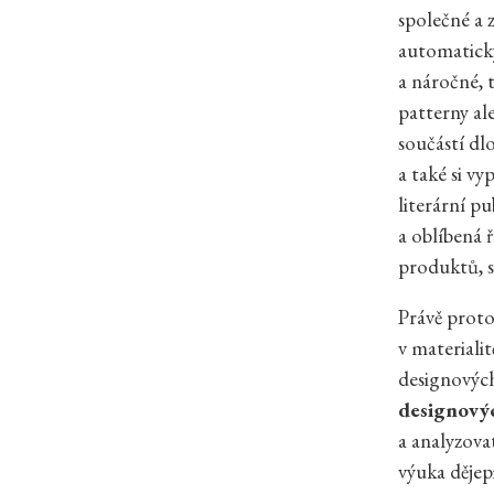
společné a z
automaticky
a náročné, 
patterny al
součástí dl
a také si v
literární pu
a oblíbená 
produktů, s
Právě proto
v materiali
designových
designový
a analyzova
výuka dějep