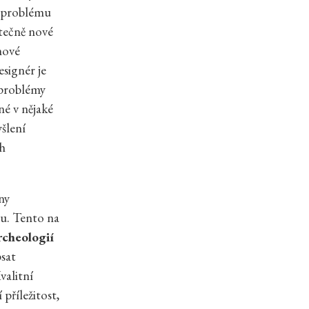
st problému
utečně nové
nové
signér je
 problémy
né v nějaké
yšlení
ch
ny
nu. Tento na
rcheologií
psat
valitní
příležitost,