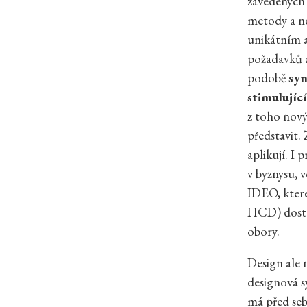
zavedených 
metody a ne
unikátním 
požadavků a
podobě
syn
stimulující
z toho nový 
představit.
aplikují. I
v byznysu, 
IDEO, kter
HCD)
dost
obory.
Design ale 
designová s
má před seb