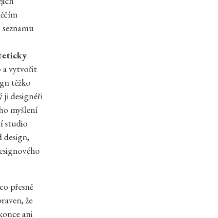
jich
něčím
o seznamu
teticky
a vytvořit
ign těžko
ji designéři
ého myšlení
í studio
 design,
 designového
 co přesně
raven, že
okonce ani