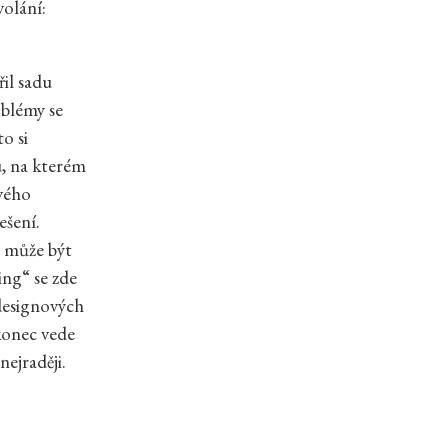
volání:
řil sadu
oblémy se
o si
u, na kterém
ového
ešení.
ě může být
ing“ se zde
 designových
konec vede
nejraději.