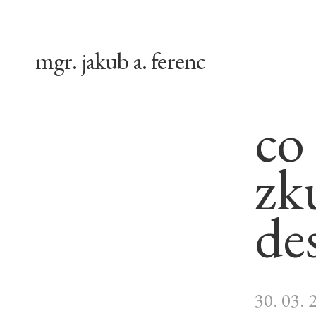
mgr. jakub a. ferenc
co
zk
de
30. 03. 