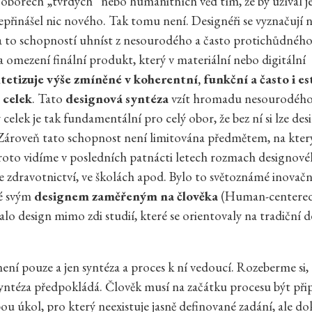
oborech „tvrdých“ nebo humanitních věd tím, že by užíval je
přinášel nic nového. Tak tomu není. Designéři se vyznačují 
a to schopností uhníst z nesourodého a často protichůdnéh
 omezení finální produkt, který v materiální nebo digitální
tetizuje výše zmíněné v koherentní, funkční a často i es
 celek
.
Tato
designová syntéza
vzít hromadu nesourodého 
celek je tak fundamentální pro celý obor, že bez ní si lze des
 Zároveň tato schopnost není limitována předmětem, na který 
 proto vidíme v posledních patnácti letech rozmach designov
ve zdravotnictví, ve školách apod. Bylo to světoznámé inovačn
é svým
designem zaměřeným na člověka
(Human-centered
alo design mimo zdi studií, které se orientovaly na tradiční
není pouze a jen syntéza a proces k ní vedoucí. Rozeberme si,
yntéza předpokládá. Člověk musí na začátku procesu být přip
ou úkol, pro který neexistuje jasně definované zadání, ale d