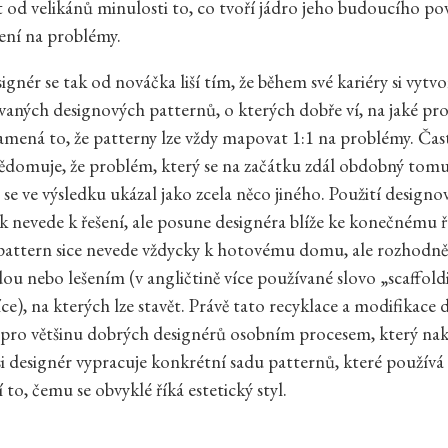
it od velikánů minulosti to, co tvoří jádro jeho budoucího po
šení na problémy.
gnér se tak od nováčka liší tím, že během své kariéry si vytvo
vaných designových patternů, o kterých dobře ví, na jaké pr
mená to, že patterny lze vždy mapovat 1:1 na problémy. Čast
ědomuje, že problém, který se na začátku zdál obdobný tom
, se ve výsledku ukázal jako zcela něco jiného. Použití design
k nevede k řešení, ale posune designéra blíže ke konečnému ř
pattern sice nevede vždycky k hotovému domu, ale rozhodn
u nebo lešením (v angličtině více používané slovo „scaffold
íce), na kterých lze stavět. Právě tato recyklace a modifikace
 pro většinu dobrých designérů osobním procesem, který na
si designér vypracuje konkrétní sadu patternů, které používá 
 to, čemu se obvyklé říká estetický styl.