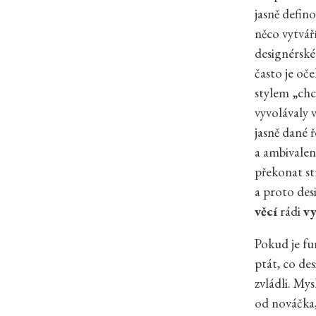
jasně defino
něco vytváří
designérské
často je oč
stylem „chc
vyvolávaly 
jasně dané 
a ambivalen
překonat st
a proto desi
věcí
rádi
vy
Pokud je f
ptát, co de
zvládli. Mys
od nováčka,