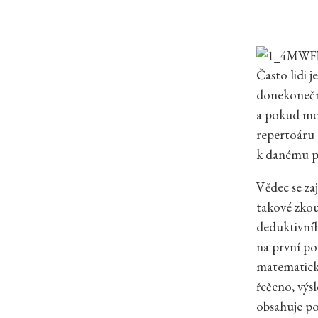
Často lidi 
donekonečna
a pokud mož
repertoáru 
k danému pr
Vědec se za
takové zko
deduktivníh
na první po
matematický
řečeno, výs
obsahuje po