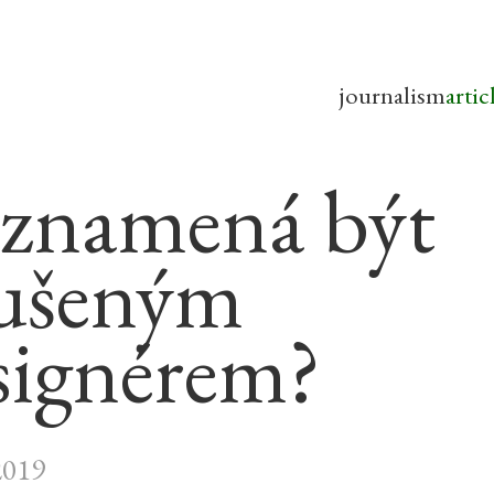
journalism
artic
 znamená být
ušeným
signérem?
2019