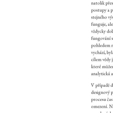
natolik pře
postupy a p
stejného vý
funguje, al
vždycky dob
fungování s
pohledem na
vychází, by
cílem vědy 
které můžem
analytická a
V případě de
designový p
procesu čas
omezení. Na