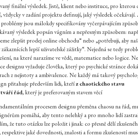
vaný finální výsledek. Jistě, klient nebo instituce, pro kterou
, vždycky v zadání projektu definují, jaký výsledek očekávají.
 problémy jsou málokdy specifikovány vyčerpávajícím způs
ekávaný výsledek popsán vágním a nepřesným způsobem: např
eme zlepšit prodej online obchodu“ nebo „potřebuji, aby naš
v zákaznících lepší uživatelské zážitky“. Nejedná se tedy prob
řešení, na které narazíme ve vědě, matematice nebo logice. Ne
ce designu vyžaduje člověka, který po psychické stránce dok
rach z nejistoty a ambivalence. Ne každý má takový psycholog
gn přitahuje především lidi, kteří
z chaotického stavu
tváří řád
, který je preferovaným stavem věcí
undamentálním procesem designu přeměna chaosu na řád, m
signérům pomáhá, aby tento nelehký a pro mnoho lidí zastraš
lím, že tuto otázku lze položit i jinak: co přesně dělí zkušené
 respektive jaké dovednosti, znalosti a formu zkušeností mus