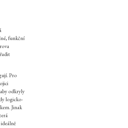
á
dné, funkční
érova
řadit
ují. Pro
jici
 aby odkryly
dy logicko-
okem. Jinak
terá
 ideálně