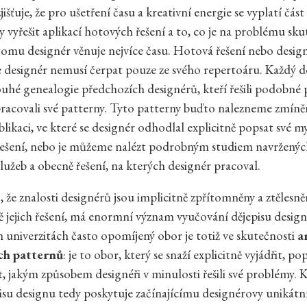
jišťuje, že pro ušetření času a kreativní energie se vyplatí čá
 vyřešit aplikací hotových řešení a to, co je na problému sk
tomu designér věnuje nejvíce času. Hotová řešení nebo desig
e designér nemusí čerpat pouze ze svého repertoáru. Každý de
ouhé genealogie předchozích designérů, kteří řešili podobné
ypracovali své patterny. Tyto patterny buďto nalezneme zmíně
blikaci, ve které se designér odhodlal explicitně popsat své m
řešení, nebo je můžeme nalézt podrobným studiem navržený
lužeb a obecně řešení, na kterých designér pracoval.
, že znalosti designérů jsou implicitně zpřítomněny a ztělesně
tě jejich řešení, má enormní význam vyučování dějepisu desig
 univerzitách často opomíjený obor je totiž ve skutečnosti
a
ch patternů
: je to obor, který se snaží explicitně vyjádřit, po
t, jakým způsobem designéři v minulosti řešili své problémy. K
isu designu tedy poskytuje začínajícímu designérovy unikátní 