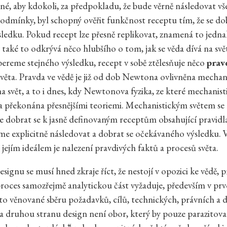
sné, aby kdokoli, za předpokladu, že bude věrně následovat v
odmínky, byl schopný ověřit funkčnost receptu tím, že se do
sledku. Pokud recept lze přesně replikovat, znamená to jedna
e také to odkrývá něco hlubšího o tom, jak se věda dívá na svě
ereme stejného výsledku, recept v sobě ztělesňuje něco
prav
věta. Pravda ve vědě je již od dob Newtona ovlivněna mecha
 svět, a to i dnes, kdy Newtonova fyzika, ze které mechanis
la překonána přesnějšími teoriemi. Mechanistickým světem se m
je dobrat se k jasně definovaným receptům obsahující pravidl
e explicitně následovat a dobrat se očekávaného výsledku. 
 jejím ideálem je nalezení pravdivých faktů a procesů světa.
signu se musí hned zkraje říct, že nestojí v opozici ke vědě, 
roces samozřejmě analytickou část vyžaduje, především v prvo
to věnované sběru požadavků, cílů, technických, právních a d
 druhou stranu design není obor, který by pouze parazitova