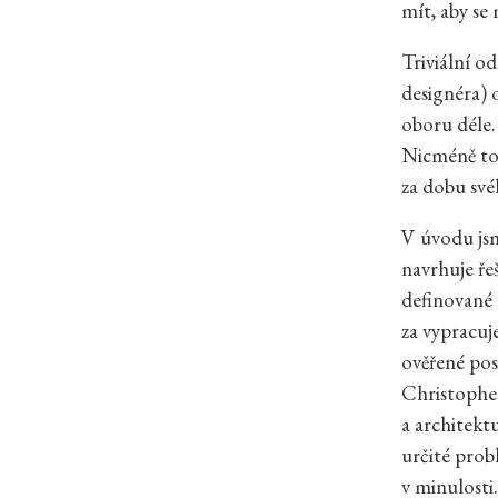
mít, aby se
Triviální o
designéra) 
oboru déle.
Nicméně to 
za dobu své
V úvodu jsm
navrhuje ře
definované 
za vypracuj
ověřené po
Christopher
a architektu
určité probl
v minulosti