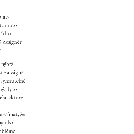
o ne-
e tomuto
jádro.
ý designér
?
 nýbrž
sně a vágně
nevyhnutelně
ný. Tyto
rchitektury
e všímat, že
ný úkol
roblémy