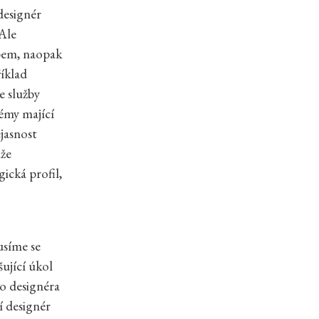
 designér
 Ale
obem, naopak
íklad
e služby
lémy mající
jasnost
áže
ická profil,
usíme se
ující úkol
ho designéra
í designér