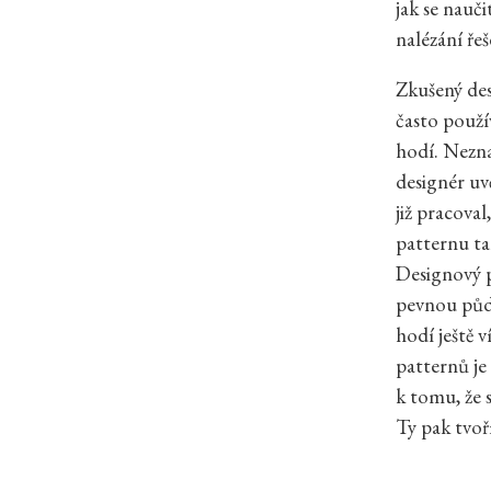
jak se nauč
nalézání ře
Zkušený desi
často použí
hodí. Nezna
designér uv
již pracoval
patternu ta
Designový 
pevnou půdo
hodí ještě v
patternů je
k tomu, že 
Ty pak tvoří