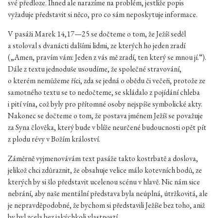
své předloze. Ihned ale narazíme na problém, jestliže popis
vyžaduje představit si něco, pro co sám neposkytuje informace.
V pasáži Marek 14,17—25 se dočteme o tom, že Ježíš seděl
a stoloval s dvanácti dalšími lidmi, ze kterých ho jeden zradí
(„Amen, pravím vám: Jeden z vás mě zradí, ten který se mnou jí.“).
Dále z textu jednoduše usoudíme, že společné stravování,
o kterém nemůžeme říci, zda se jedná o obědu či večeři, protože ze
samotného textu se to nedočteme, se skládalo z pojídání chleba
i pití vína, což byly pro přítomné osoby nejspíše symbolické akty.
Nakonec se dočteme o tom, že postava jménem Ježíš se považuje
za Syna člověka, který bude v blíže neurčené budoucnosti opět pít
z plodu révy v Božím králoství.
Záměrně vyjmenovávám text pasáže takto kostrbatě a doslova,
jelikož chci zdůraznit, že obsahuje velice málo kotevních bodů, ze
kterých by si šlo představit ucelenou scénu v hlavě. Nic nám sice
nebrání, aby naše mentální představa byla neúplná, útržkovitá, ale
je nepravděpodobné, že bychom si představili Ježíše bez toho, aniž
by byl zcela bez jakýchkoli vlastností.