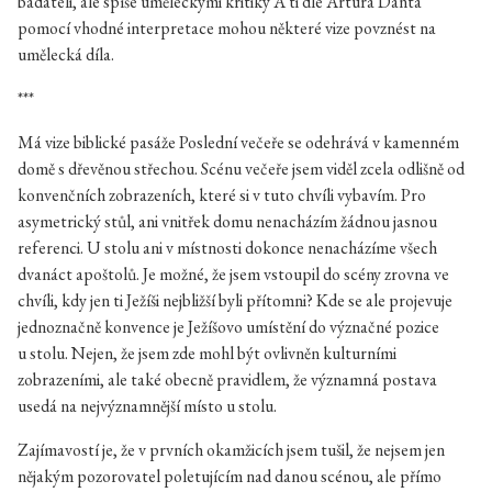
badateli, ale spíše uměleckými kritiky A ti dle Artura Danta
pomocí vhodné interpretace mohou některé vize povznést na
umělecká díla.
***
Má vize biblické pasáže Poslední večeře se odehrává v kamenném
domě s dřevěnou střechou. Scénu večeře jsem viděl zcela odlišně od
konvenčních zobrazeních, které si v tuto chvíli vybavím. Pro
asymetrický stůl, ani vnitřek domu nenacházím žádnou jasnou
referenci. U stolu ani v místnosti dokonce nenacházíme všech
dvanáct apoštolů. Je možné, že jsem vstoupil do scény zrovna ve
chvíli, kdy jen ti Ježíši nejbližší byli přítomni? Kde se ale projevuje
jednoznačně konvence je Ježíšovo umístění do význačné pozice
u stolu. Nejen, že jsem zde mohl být ovlivněn kulturními
zobrazeními, ale také obecně pravidlem, že významná postava
usedá na nejvýznamnější místo u stolu.
Zajímavostí je, že v prvních okamžicích jsem tušil, že nejsem jen
nějakým pozorovatel poletujícím nad danou scénou, ale přímo