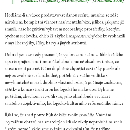
pohled na svět Jamese Joyce na fyziku?)“ (Goodman, 1996)
Hodláme-li si vůbec představovat danou scénu, musíme se zdát
nároku na kompletní věrnost naší mentální vize, jelikož, jak jsme již
zmínili, naše kognitivní vybavení neobsahuje prostředky, kterými
bychom si člověka, chléb či jakýkoli
rozprostraněný
objekt vyobrazili
v mysli bez výšky, šířky, barvy a jiných atributů.
Dobrali jsme se tedy poznání, že vyobrazená scéna z Bible každého
z participujících na tomto úkolu bude nutně obsahovat něco, co
z textu není patrné. Námi doplněné chybějící částečky puzzle ale
nejsou zvolené zcela náhodně, potřebná vizuální vodítka si
nevyhnutelně mozek doplní z vlastních zdrojů počínaje znalostmi,
zážitky a konče strukturou biologického make-upu. Byli jsme
požádáni, abychom vytvořili
svět
, jeho obsah bude vycházet
z našeho subjektivního, biologicko-kulturního referenčního rámce.
Říká se, že snad pouze Bůh dokáže tvořit
ex-nihilo
. Vnímání
i vytváření obrazů nás smrtelných lidí ale nikdy neprobíhá na zcela
čistém pozadí, vždy jsme svázáni a ovlivněni tím, že patříme