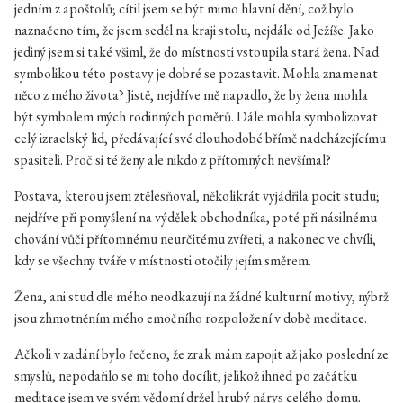
jedním z apoštolů; cítil jsem se být mimo hlavní dění, což bylo
naznačeno tím, že jsem seděl na kraji stolu, nejdále od Ježíše. Jako
jediný jsem si také všiml, že do místnosti vstoupila stará žena. Nad
symbolikou této postavy je dobré se pozastavit. Mohla znamenat
něco z mého života? Jistě, nejdříve mě napadlo, že by žena mohla
být symbolem mých rodinných poměrů. Dále mohla symbolizovat
celý izraelský lid, předávající své dlouhodobé břímě nadcházejícímu
spasiteli. Proč si té ženy ale nikdo z přítomných nevšímal?
Postava, kterou jsem ztělesňoval, několikrát vyjádřila pocit studu;
nejdříve při pomyšlení na výdělek obchodníka, poté při násilnému
chování vůči přítomnému neurčitému zvířeti, a nakonec ve chvíli,
kdy se všechny tváře v místnosti otočily jejím směrem.
Žena, ani stud dle mého neodkazují na žádné kulturní motivy, nýbrž
jsou zhmotněním mého emočního rozpoložení v době meditace.
Ačkoli v zadání bylo řečeno, že zrak mám zapojit až jako poslední ze
smyslů, nepodařilo se mi toho docílit, jelikož ihned po začátku
meditace jsem ve svém vědomí držel hrubý nárys celého domu.