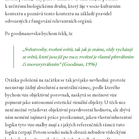
k určitému biologickému druhu, který žije v socio-kulturním
kontextu a poznává tento kontextu na základě pravidel
odvozených z fungování relevantních orgánů.
Po goodmanovsku bychom řekli, že
„Světatvorby, tvoření světů, tak jak je známe, vždy vycházejí
ze světů, které jsou již po ruce; tvoření je vlastně přetvářením
či znovuvytvářením“ (Goodman, 1996)
Otázka položená na začátku se tak jeví jako nevhodná: protože
neexistuje žádný absolutní a neutrální rámec, podle kterého
bychom vize objektivně porovnali, naskytá se možnost vize
pojmout jako autonomní estetické vizuální objekty. U těch sice
není možné vyžadovat objektivní pravdivostní hodnotu, ale zbývá
nám neméně zajímavá práce prozkoumat, jakou vlastní inherentní
logiku tyto vize-malby mají a z jakých referenčních rámců tuto
logiku čerpají. Potom soudci našich obrazů nebudou vědeckými