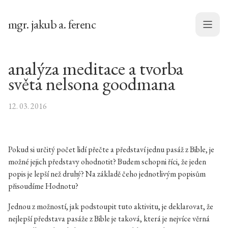
mgr. jakub a. ferenc
Menu
analýza meditace a tvorba
světa nelsona goodmana
12. 03. 2016
Pokud si určitý počet lidí přečte a představí jednu pasáž z Bible, je
možné jejich představy ohodnotit? Budem schopni říci, že jeden
popis je lepší než druhý? Na základě čeho jednotlivým popisům
přisoudíme Hodnotu?
Jednou z možností, jak podstoupit tuto aktivitu, je deklarovat, že
nejlepší představa pasáže z Bible je taková, která je nejvíce věrná