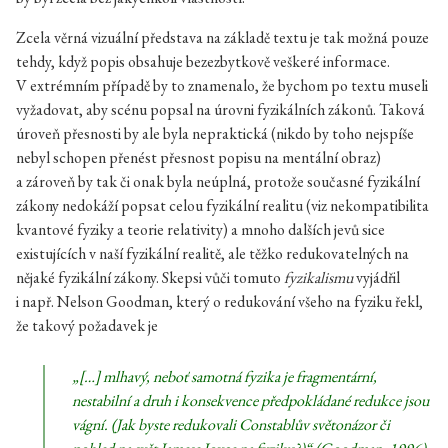
Zcela věrná vizuální představa na základě textu je tak možná pouze
tehdy, když popis obsahuje bezezbytkově veškeré informace.
V extrémním případě by to znamenalo, že bychom po textu museli
vyžadovat, aby scénu popsal na úrovni fyzikálních zákonů. Taková
úroveň přesnosti by ale byla nepraktická (nikdo by toho nejspíše
nebyl schopen přenést přesnost popisu na mentální obraz)
a zároveň by tak či onak byla neúplná, protože současné fyzikální
zákony nedokáží popsat celou fyzikální realitu (viz nekompatibilita
kvantové fyziky a teorie relativity) a mnoho dalších jevů sice
existujících v naší fyzikální realitě, ale těžko redukovatelných na
nějaké fyzikální zákony. Skepsi vůči tomuto
fyzikalismu
vyjádřil
i např. Nelson Goodman, který o redukování všeho na fyziku řekl,
že takový požadavek je
„[…] mlhavý, neboť samotná fyzika je fragmentární,
nestabilní a druh i konsekvence předpokládané redukce jsou
vágní. (Jak byste redukovali Constablův světonázor či