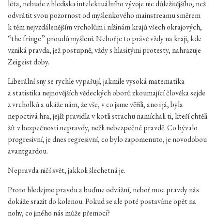
léta, nebude z hlediska intelektuálního vývoje nic důležitějšího, než
odvrátit svou pozornost od myšlenkového mainstreamu směrem
k těm nejvzdálenějším vrcholům i nížinám krajů všech okrajových,
“the fringe” proudů myšlení. Neboť je to právě vždy na kraji, kde
vzniká pravda, jež postupně, vždy s hlasitými protesty, nahrazuje
Zeigeist doby.
Liberální sny se rychle vypařují, jakmile vysoká matematika
a statistika nejnovějších vědeckých oborů zkoumající člověka sejde
z vrcholků a ukáže nám, že vše, v co jsme věřili, ano i já, byla
nepoctivá hra, jejíž pravidla v kotli strachu namíchali ti, kteří chtěli
žít v bezpečnosti nepravdy, nežli nebezpečné pravdě. Co bývalo
progresivní, je dnes regresivní, co bylo zapomenuto, je novodobou
avantgardou.
Nepravda ničí svět, jakkoli šlechetná je.
Proto hledejme pravdu a buďme odvážní, neboť moc pravdy nás
dokáže srazit do kolenou. Pokud se ale poté postavíme opět na
nohy, co jiného nás může přemoci?