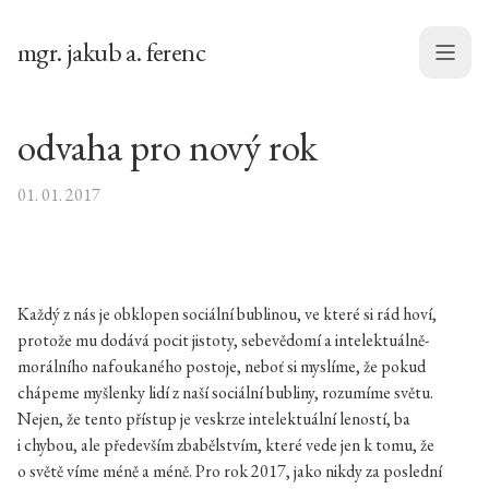
mgr. jakub a. ferenc
Menu
odvaha pro nový rok
01. 01. 2017
Každý z nás je obklopen sociální bublinou, ve které si rád hoví,
protože mu dodává pocit jistoty, sebevědomí a intelektuálně-
morálního nafoukaného postoje, neboť si myslíme, že pokud
chápeme myšlenky lidí z naší sociální bubliny, rozumíme světu.
Nejen, že tento přístup je veskrze intelektuální leností, ba
i chybou, ale především zbabělstvím, které vede jen k tomu, že
o světě víme méně a méně. Pro rok 2017, jako nikdy za poslední