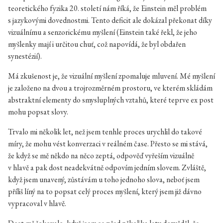
teoretického fyzika 20. století nám říká, že Einstein měl problém
s jazykovými dovednostmi. Tento deficit ale dokázal překonat díky
vizuálnímu a senzorickému myšlení (Einstein také řekl, že jeho
myšlenky mají i určitou chuť, což napovídá, že byl obdařen
synestézií).
Má zkušenost je, že vizuální myšlení zpomaluje mluvení. Mé myšlení
je založeno na dvou a trojrozměrném prostoru, ve kterém skládám
abstraktní elementy do smysluplných vztahů, které teprve ex post
mohu popsat slovy.
Trvalo mi několik let, než jsem tenhle proces urychlil do takové
míry, že mohu vést konverzaci v reálném čase. Přesto se mi stává,
že když se mě někdo na něco zeptá, odpověď vyřeším vizuálně
v hlavě a pak dost neadekvátně odpovím jedním slovem. Zvláště,
když jsem unavený, zůstávám u toho jednoho slova, neboť jsem
příliš líný na to popsat celý proces myšlení, který jsem již dávno
vypracoval v hlavě.