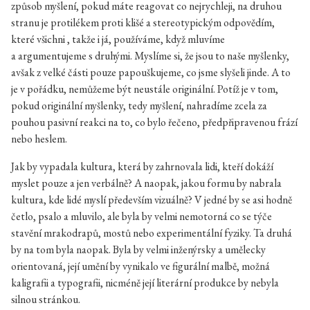
způsob myšlení, pokud máte reagovat co nejrychleji, na druhou
stranu je protilékem proti klišé a stereotypickým odpovědím,
které všichni , takže i já, používáme, když mluvíme
a argumentujeme s druhými. Myslíme si, že jsou to naše myšlenky,
avšak z velké části pouze papouškujeme, co jsme slyšeli jinde. A to
je v pořádku, nemůžeme být neustále originální. Potíž je v tom,
pokud originální myšlenky, tedy myšlení, nahradíme zcela za
pouhou pasivní reakci na to, co bylo řečeno, předpřipravenou frází
nebo heslem.
Jak by vypadala kultura, která by zahrnovala lidi, kteří dokáží
myslet pouze a jen verbálně? A naopak, jakou formu by nabrala
kultura, kde lidé myslí především vizuálně? V jedné by se asi hodně
četlo, psalo a mluvilo, ale byla by velmi nemotorná co se týče
stavění mrakodrapů, mostů nebo experimentální fyziky. Ta druhá
by na tom byla naopak. Byla by velmi inženýrsky a umělecky
orientovaná, její umění by vynikalo ve figurální malbě, možná
kaligrafii a typografii, nicméně její literární produkce by nebyla
silnou stránkou.