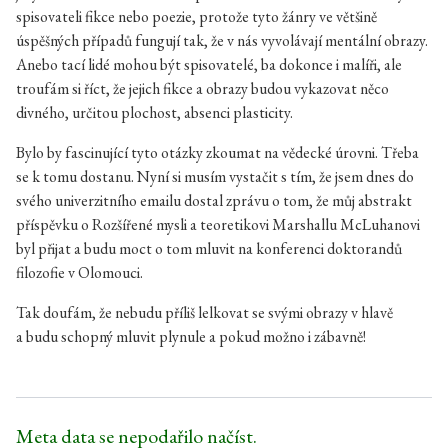
spisovateli fikce nebo poezie, protože tyto žánry ve většině
úspěšných případů fungují tak, že v nás vyvolávají mentální obrazy.
Anebo tací lidé mohou být spisovatelé, ba dokonce i malíři, ale
troufám si říct, že jejich fikce a obrazy budou vykazovat něco
divného, určitou plochost, absenci plasticity.
Bylo by fascinující tyto otázky zkoumat na vědecké úrovni. Třeba
se k tomu dostanu. Nyní si musím vystačit s tím, že jsem dnes do
svého univerzitního emailu dostal zprávu o tom, že můj abstrakt
příspěvku o Rozšířené mysli a teoretikovi Marshallu McLuhanovi
byl přijat a budu moct o tom mluvit na konferenci doktorandů
filozofie v Olomouci.
Tak doufám, že nebudu příliš lelkovat se svými obrazy v hlavě
a budu schopný mluvit plynule a pokud možno i zábavně!
Meta data se nepodařilo načíst.