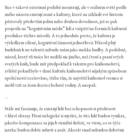
Sice v takové extrémní podobě neexistují, ale v reálném světě podle
mého názoru existují země a kultury, které na základě své historie
pěstovaly především jednu nebo druhou dovednost, jež se pak
projevila na “kognitivním módu” lidí a vzápětí na formách kulturní
produkce těchto národů. A to jednoduše proto, že kultura je
výsledkem cílené, kognitivní činnosti jednotlivců. Národ plný
hudebních ne-talentů nebude znám jako mekka hudby. A podobně,
národ, který tři tisíce let nedělá nic jiného, než čtení a psaní svých
svatých knih, bude mít předpoklad k talentu pro knihomolství,
zvláště pokud bylo v dané kultuře knihomolství nějakým způsobem
společností oceňováno, třeba tím, že největší knihomol vesnice si
mohl vzít za ženu dceru z bohaté rodiny. A naopak.
…
Stále mě fascinuje, že existují lidé bez schopnosti si představit
v hlavě obrazy. Není nelogické si myslet, že tito lidé budou vynikat,
jakožto kompenzace za jejich vizuální deficit, ve všem, co se týče
jazyka: budou dobře mluvit a psát. Akorát snad nebudou dobrými