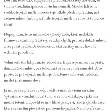
Dost mě šokovalo, když jsem se před několika lety dozvěděl, že
tímhle vizuálním způsobem všichni nemyslí. Mnoho lidí se mi
svěřilo, že jejich myšlení neexistuje někde předem předtím, než
začnou mluvit (nebo psát), ale že jejich myšlení se rovná tomu, co
říkají.
Nepopírám, že to má mnohé výhody. Lidé, kteří nedokáži
formovat vizuální představy, se zdají chytří, protože dokáží mluvit
a reagovat rychle. Ba dokonce dokáží desítky minut hovořit
o daném problému.
Velmi verbální lidi poznáte jednoduše. Když se je na něco zeptáte,
ihned začnou mluvit bez toho, aniž by se na chvíli zamysleli. A to
proto, že právě jejich myšlení je obsaženo v mluvení, nedokáží
myslet jinak mimo slova.
Já naopak se před svou odpovědí na několik vteřin zarazím.
Vytvářím si vizuální model toho, o čem ta otázka je, a jaké má
možné řešení. Odpověď se mi v hlavě pak zjeví, jako jakýsi obrazec,
který se snažím převést do přirozeného jazyka. Není to efektivní