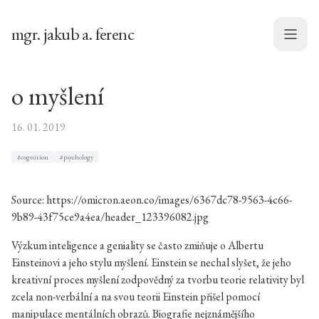
mgr. jakub a. ferenc
Menu
o myšlení
16. 01. 2019
#cognition
#psychology
Source: https://omicron.aeon.co/images/6367dc78-9563-4c66-
9b89-43f75ce9a4ea/header_123396082.jpg
Výzkum inteligence a geniality se často zmiňuje o Albertu
Einsteinovi a jeho stylu myšlení. Einstein se nechal slyšet, že jeho
kreativní proces myšlení zodpovědný za tvorbu teorie relativity byl
zcela non-verbální a na svou teorii Einstein přišel pomocí
manipulace mentálních obrazů. Biografie nejznámějšího