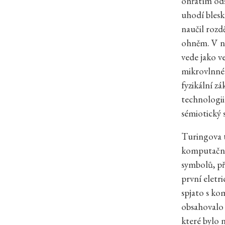
ohřátím ods
uhodí blesk
naučil rozd
ohněm. V ne
vede jako ve
mikrovlnné 
fyzikální zá
technologii
sémiotický 
Turingova t
komputačním
symbolů, p
první eletri
spjato s k
obsahovalo 
které bylo 