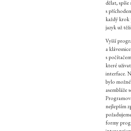
dělat, spíše
s příchode
každý krok 
jazyk už těž
Vyšší progr
a klávesnic
s počítačem
které uživa
interface. 
bylo možné
asembláže s
Programovac
nejlepším z
požadujeme.
formy prog
interagujeme