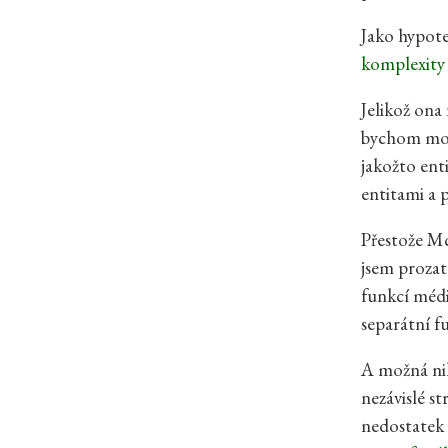
Jako hypote
komplexity 
Jelikož ona
bychom možn
jakožto enti
entitami a 
Přestože Mc
jsem prozat
funkcí médi
separátní f
A možná nik
nezávislé s
nedostatek 