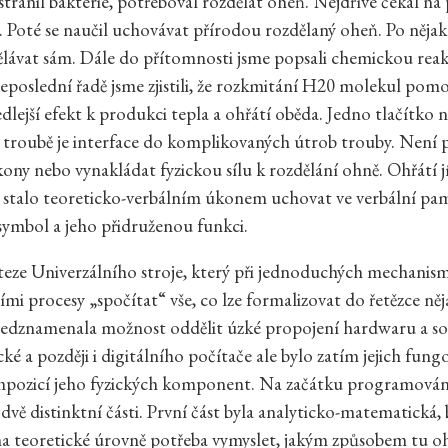
tranil bakterie, potřeboval rozdělat oheň. Nejdříve čekal na 
. Poté se naučil uchovávat přírodou rozdělaný oheň. Po nějaké
ělávat sám. Dále do přítomnosti jsme popsali chemickou reakci
poslední řadě jsme zjistili, že rozkmitání H20 molekul pom
dlejší efekt k produkci tepla a ohřátí oběda. Jedno tlačítko 
troubě je interface do komplikovaných útrob trouby. Není 
kony nebo vynakládat fyzickou sílu k rozdělání ohně. Ohřátí jí
 stalo teoreticko-verbálním úkonem uchovat ve verbální pam
symbol a jeho přidruženou funkci.
eze Univerzálního stroje, který při jednoduchých mechanis
i procesy „spočítat“ vše, co lze formalizovat do řetězce ně
ředznamenala možnost oddělit úzké propojení hardwaru a so
cké a později i digitálního počítače ale bylo zatím jejich fung
ompozicí jeho fyzických komponent. Na začátku programován
dvě distinktní části. První část byla analyticko-matematická
na teoretické úrovně potřeba vymyslet, jakým způsobem tu