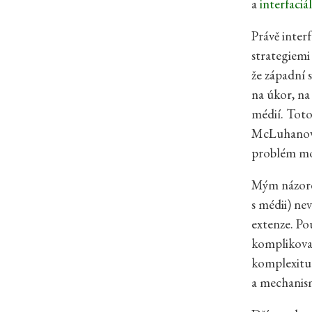
a
interfaciá
Právě inter
strategiemi
že západní s
na úkor, na
médií. Toto
McLuhanovu
problém mod
Mým názore
s médii) ne
extenze. Po
komplikovan
komplexitu 
a mechanis