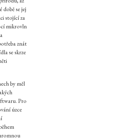
přírodu, až
 době se jej
 stojící za
ocí mikrovln
na
potřeba znát
dla se skrze
ěti
mech by měl
jakých
ftwaru. Pro
ování úzce
í
, během
 ohromnou