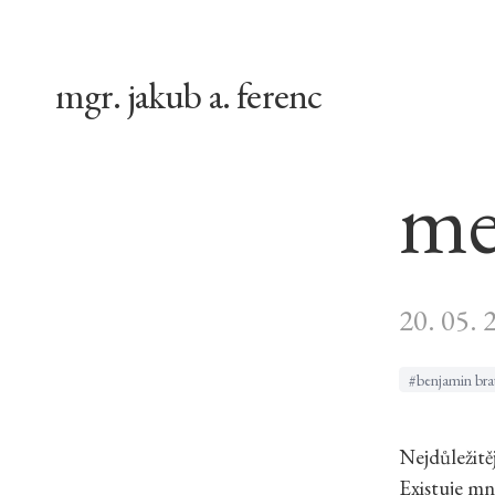
mgr. jakub a. ferenc
me
20. 05. 
#benjamin bra
Nejdůležitěj
Existuje mn