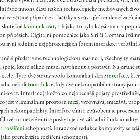
dní řadě mnoha částí našich technologicky mediovaných život
é ve většině případů za tlačítky a s růstající tendencí začíná
m skutečně
komunikovat
, tak jako to bylo kdysi snem v popul
tion příbězích. Digitální pomocnice jako Siri či Cortana (všim
ou nyní jedním z nejpřirozenějších forem interakce: verbální
raně si představme technologickou mašinerii, všechny ty mate
tě, spoje, které někdo musel navrhnout a postavit. Na druhé 
ivatele. Tyto dvě strany spolu komunikují skrze
interface
, kte
ladu, neboli
transdukce
, kdy dvě nekompatibilní strany jsou
ikovat. Interface jakožto co nejobecněji pojatý prostředník
, co jest v liminálním prostoru
mezi
, vyrovnává, smazává, prop
jejich nekompatibility. Interface tímto způsobem je procese
 Člověku i neživé entitě poskytuje dvě základní funkcionality:
 a
rozšíření
schopností. Paradoxně redukce komplexity se zd
 jako prerekvizita rozšíření schopností.