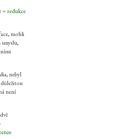
e = redukce
face, mohli
smyslu,
tními
dia, nebyl
 důležitou
ná není
 dvě
o
xtenze