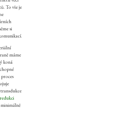
ů. To vše je
me
árních
něme si
 komunikací.
riální
straně máme
rý koná
 schopné
, proces
ojuje
m transdukce
redukci
á minimálně