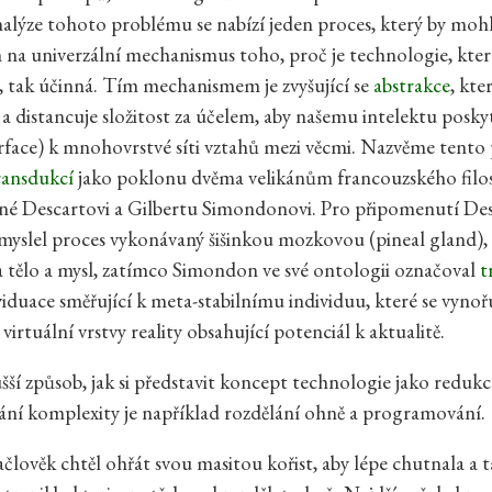
nalýze tohoto problému se nabízí jeden proces, který by mohl
na univerzální mechanismus toho, proč je technologie, kter
 tak účinná. Tím mechanismem je zvyšující se
abstrakce
, kte
 a distancuje složitost za účelem, aby našemu intelektu poskyt
erface) k mnohovrstvé síti vztahů mezi věcmi. Nazvěme tento
ransdukcí
jako poklonu dvěma velikánům francouzského filo
né Descartovi a Gilbertu Simondonovi. Pro připomenutí Des
myslel proces vykonávaný šišinkou mozkovou (pineal gland),
 tělo a mysl, zatímco Simondon ve své ontologii označoval
t
viduace směřující k meta-stabilnímu individuu, které se vynoř
irtuální vrstvy reality obsahující potenciál k aktualitě.
ší způsob, jak si představit koncept technologie jako redukc
ání komplexity je například rozdělání ohně a programování.
ačlověk chtěl ohřát svou masitou kořist, aby lépe chutnala a 