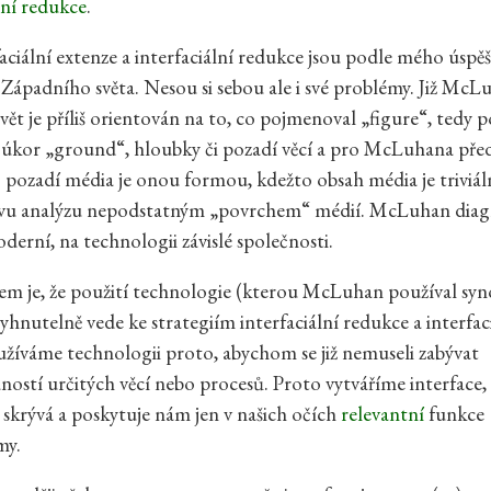
lní redukce
.
faciální extenze a interfaciální redukce jsou podle mého úspě
 Západního světa. Nesou si sebou ale i své problémy. Již McLu
vět je příliš orientován na to, co pojmenoval „figure“, tedy p
 úkor „ground“, hloubky či pozadí věcí a pro McLuhana pře
 pozadí média je onou formou, kdežto obsah média je triviál
 analýzu nepodstatným „povrchem“ médií. McLuhan diagn
erní, na technologii závislé společnosti.
m je, že použití technologie (kterou McLuhan používal sy
vyhnutelně vede ke strategiím interfaciální redukce a interfac
užíváme technologii proto, abychom se již nemuseli zabývat
ostí určitých věcí nebo procesů. Proto vytváříme interface,
skrývá a poskytuje nám jen v našich očích
relevantní
funkce
my.