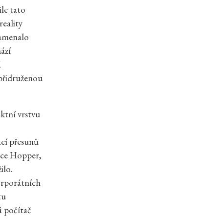
ile tato
reality
namenalo
ází
á
 přidruženou
ktní vrstvu
ací přesunů
ace Hopper,
ilo.
orporátních
tu
á počítač