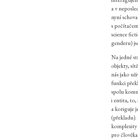
a v neposle
nyní schovan
s počítače
science fic
genderu) js
Na jedné st
objekty, sí
nás jako už
funkci přek
spolu komun
i entita, to
a koriguje 
(překladu).
komplexity
pro člověka