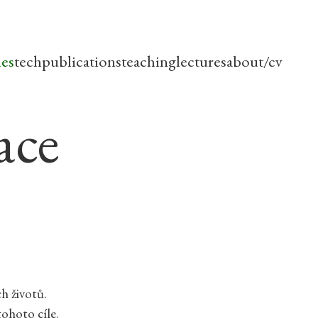
les
tech
publications
teaching
lectures
about/cv
ace
ch životů.
ohoto cíle.