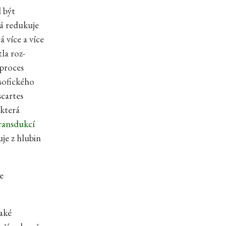
 být
á redukuje
rá více a více
la roz-
 proces
sofického
cartes
 která
ransdukcí
uje z hlubin
e
také