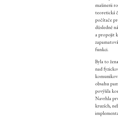
mašinerii ro
teoretická 
počítače pr
důsledně ná
a propojit 
zapamatován
funkci.
Byla to žen
nad fyzicko
komunikovat
obsahu pamě
povýšila ko
Navrhla pr
kruzích, ne
implementac