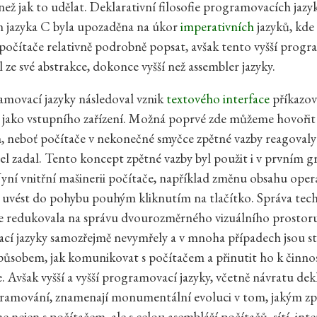
 než jak to udělat. Deklarativní filosofie programovacích jazy
m jazyka C byla upozaděna na úkor
imperativních
jazyků, kde
počítače relativně podrobně popsat, avšak tento vyšší prog
il ze své abstrakce, dokonce vyšší než assembler jazyky.
amovací jazyky následoval vznik
textového interface
příkazov
e jako vstupního zařízení. Možná poprvé zde můžeme hovoři
, neboť počítače v nekonečné smyčce zpětné vazby reagovaly 
tel zadal. Tento koncept zpětné vazby byl použit i v prvním 
Nyní vnitřní mašinerii počítače, například změnu obsahu oper
 uvést do pohybu pouhým kliknutím na tlačítko. Správa tec
e redukovala na správu dvourozměrného vizuálního prostor
í jazyky samozřejmě nevymřely a v mnoha případech jsou st
působem, jak komunikovat s počítačem a přinutit ho k činno
 Avšak vyšší a vyšší programovací jazyky, včetně návratu dek
ramování, znamenají monumentální evoluci v tom, jakým 
 nejen s počítačem, ale s celou asembláží počítačů, sítí, inte