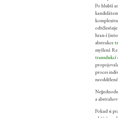
Po hlubší a
kandidátem 
komplexitu,
odtělesňuje
hran-í (int
abstrakce
t
myšlení: Re
transdukcí
propojovala
proces indi
neoddělené v
Nejjednoduš
a abstrahov
Pokud si pr