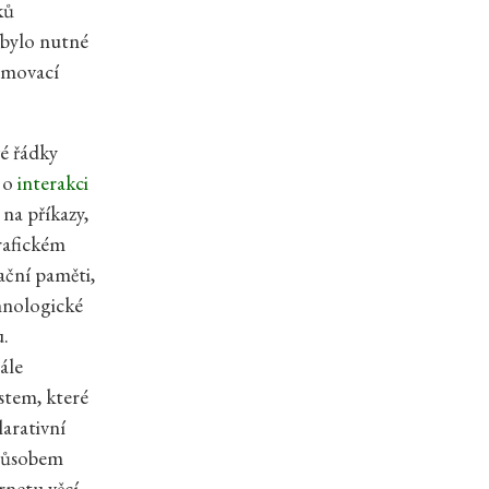
ků
 bylo nutné
ramovací
é řádky
t o
interakci
na příkazy,
grafickém
ační paměti,
hnologické
u.
ále
stem, které
larativní
způsobem
rnetu věcí