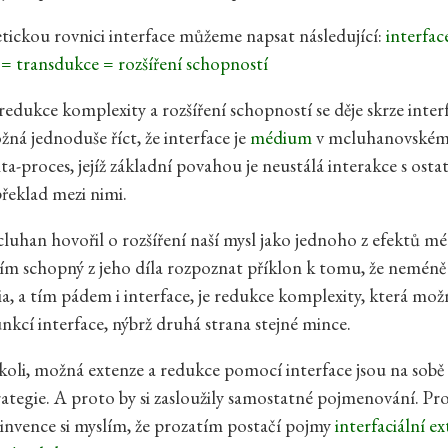
tickou rovnici interface můžeme napsat následující:
interfac
= transdukce = rozšíření schopností
 redukce komplexity a rozšíření schopností se děje skrze inter
á jednoduše říct, že interface je
médium
v mcluhanovském 
ta-proces, jejíž základní povahou je neustálá interakce s osta
překlad mezi nimi.
luhan hovořil o rozšíření naší mysl jako jednoho z efektů mé
ím schopný z jeho díla rozpoznat příklon k tomu, že neméně
a, a tím pádem i interface, je redukce komplexity, která mož
unkcí interface, nýbrž druhá strana stejné mince.
oli, možná extenze a redukce pomocí interface jsou na sobě
trategie. A proto by si zasloužily samostatné pojmenování. Pr
invence si myslím, že prozatím postačí pojmy
interfaciální e