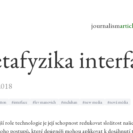
journalism
artic
tafyzika interf
2018
tton
#interface
#lev manovich
#mcluhan
#new media
#nová média
ší role technologie je její schopnost redukovat složitost naši
oho postupů, které designéři mohou aplikovat k dosáhnutí t