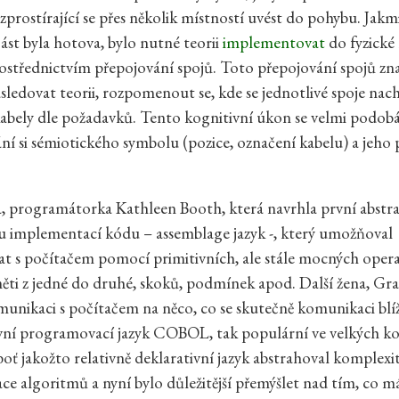
zprostírající se přes několik místností uvést do pohybu. Jakm
část byla hotova, bylo nutné teorii
implementovat
do fyzické 
ostřednictvím přepojování spojů. Toto přepojování spojů z
sledovat teorii, rozpomenout se, kde se jednotlivé spoje nach
kabely dle požadavků. Tento kognitivní úkon se velmi podob
í si sémiotického symbolu (pozice, označení kabelu) a jeho
a, programátorka Kathleen Booth, která navrhla první abstra
u implementací kódu – assemblage jazyk -, který umožňoval
 s počítačem pomocí primitivních, ale stále mocných oper
ti z jedné do druhé, skoků, podmínek apod. Další žena, Gr
munikaci s počítačem na něco, co se skutečně komunikaci blíž
vní programovací jazyk COBOL, tak populární ve velkých k
boť jakožto relativně deklarativní jazyk abstrahoval komplexi
e algoritmů a nyní bylo důležitější přemýšlet nad tím, co m