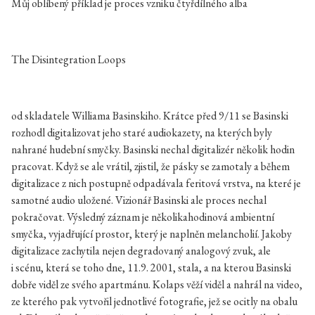
Můj oblíbený příklad je proces vzniku čtyřdílného alba
The Disintegration Loops
od skladatele Williama Basinskiho. Krátce před 9/11 se Basinski
rozhodl digitalizovat jeho staré audiokazety, na kterých byly
nahrané hudební smyčky. Basinski nechal digitalizér několik hodin
pracovat. Když se ale vrátil, zjistil, že pásky se zamotaly a během
digitalizace z nich postupně odpadávala feritová vrstva, na které je
samotné audio uložené. Vizionář Basinski ale proces nechal
pokračovat. Výsledný záznam je několikahodinová ambientní
smyčka, vyjadřující prostor, který je naplněn melancholií. Jakoby
digitalizace zachytila nejen degradovaný analogový zvuk, ale
i scénu, která se toho dne, 11.9. 2001, stala, a na kterou Basinski
dobře viděl ze svého apartmánu. Kolaps věží viděl a nahrál na video,
ze kterého pak vytvořil jednotlivé fotografie, jež se ocitly na obalu