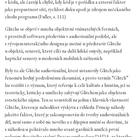
v kódu, ale častěji k chybě, kdy kód je v pořádku a externí faktor
jako propustnost sítě, rychlost disku apod. je zdrojem nečekaného
chodu programu (Fuller, s. 111).
Glitche se objeví v mnoha objektivně vnímatelných formách,
v prostředí softwaru především v audiovizuální podobě, ale
s vývojem interakčního designu je možné si představit Glitche
u objektů, senzorů, které cílí i na další lidské smysly, například
haptické senzory u moderních mobilních zařízeních.
Byly to ale Glitche audiovizuální, které ustanovily Glitch jako
fenomén hodný podrobnému zkoumání, a proto termín “Glitch”
lze rozšířit i o význam, který referuje k celé kultuře a hnutím, jež se
teoreticky, kriticky a umělecky zabývají Glitchem jako objektem
estetického zájmu. Ten se soustředí na jednu z hlavních vlastností
Glitche, kterou je nahodilost výskytu a vzhledu. Princip náhody
jakožto faktor, který je zakomponován do tvorby audiovizuálních
děl, není samo o sobě nic nového a z dějepisu umění se dozvíme, že
s náhodou si pohrávalo mnoho avant-gardních umělců první
poloviny dvacátého století. Proces vzniku slova DADA, ze kterého