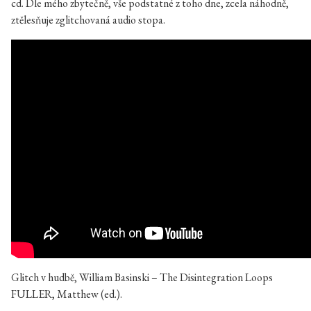
cd. Dle mého zbytečně, vše podstatné z toho dne, zcela náhodně,
ztělesňuje zglitchovaná audio stopa.
Glitch v hudbě, William Basinski – The Disintegration Loops
FULLER, Matthew (ed.).