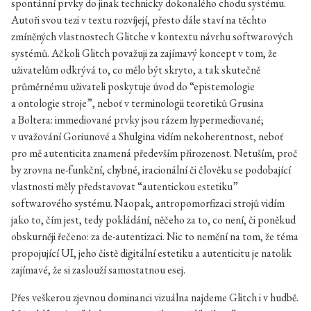
spontánní prvky do jinak technicky dokonalého chodu systému.
Autoři svou tezi v textu rozvíjejí, přesto dále staví na těchto
zmíněných vlastnostech Glitche v kontextu návrhu softwarových
systémů. Ačkoli Glitch považuji za zajímavý koncept v tom, že
uživatelům odkrývá to, co mělo být skryto, a tak skutečně
průměrnému uživateli poskytuje úvod do “epistemologie
a ontologie stroje”, neboť v terminologii teoretiků Grusina
a Boltera: immediované prvky jsou rázem hypermediované;
v uvažování Goriunové a Shulgina vidím nekoherentnost, neboť
pro mě autenticita znamená především přirozenost. Netuším, proč
by zrovna ne-funkční, chybné, iracionální či člověku se podobající
vlastnosti měly představovat “autentickou estetiku”
softwarového systému. Naopak, antropomorfizaci strojů vidím
jako to, čím jest, tedy pokládání, něčeho za to, co není, či poněkud
obskurněji řečeno: za de-autentizaci. Nic to nemění na tom, že téma
propojující UI, jeho čistě digitální estetiku a autenticitu je natolik
zajímavé, že si zaslouží samostatnou esej.
Přes veškerou zjevnou dominanci vizuálna najdeme Glitch i v hudbě.