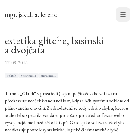
mgr. jakub a. ferenc
Menu
estetika glitche, basinski
a dvojčata
17. 09. 2016
#glitch
#new media
#nová média
Termín „Glitch“ v prostředí (nejen) počítačového softwaru
představuje neočekávanou událost, kdy se běh systému odkloní od
plánovaného chování. Zjednodušeně se tedy jedná o chybu, kterou
je ale třeba specifikovat dále, protože v prostředí softwarového
vývoje najdeme hned několik typů. Glitch jako softwarová chyba
neodkazuje pouze k syntaktické, logické či sémantické chybě