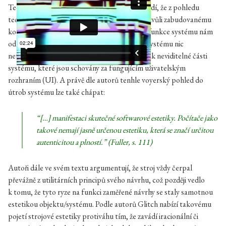
Teoretici Olga Goriunová a Alexei Shulgin tvrdí, že z pohledu
teorie je Glitch jako fenomén zajímavý nejen kvůli zabudovanému
konceptu náhody, ale také kvůli tomu, že ne-funkce systému nám
odkrývá něco důležitého; konkrétně glitch v systému nic
netušícímu uživateli-divákovi zpřístupňuje jinak neviditelné části
systému, které jsou schovány za fungujícím uživatelským
rozhraním (UI). A právě dle autorů tenhle voyerský pohled do
útrob systému lze také chápat:
“[…] manifestaci skutečné softwarové estetiky. Počítače jako
takové nemají jasně určenou estetiku, která se značí určitou
autenticitou a plností.” (Fuller, s. 111)
Autoři dále ve svém textu argumentují, že stroj vždy čerpal
převážně z utilitárních principů svého návrhu, což později vedlo
k tomu, že tyto ryze na funkci zaměřené návrhy se staly samotnou
estetikou objektu/systému. Podle autorů Glitch nabízí takovému
pojetí strojové estetiky protiváhu tím, že zavádí iracionální či