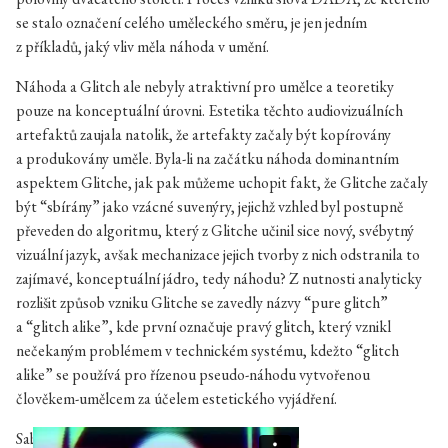
se stalo označení celého uměleckého směru, je jen jedním
z příkladů, jaký vliv měla náhoda v umění.
Náhoda a Glitch ale nebyly atraktivní pro umělce a teoretiky
pouze na konceptuální úrovni. Estetika těchto audiovizuálních
artefaktů zaujala natolik, že artefakty začaly být kopírovány
a produkovány uměle. Byla-li na začátku náhoda dominantním
aspektem Glitche, jak pak můžeme uchopit fakt, že Glitche začaly
být “sbírány” jako vzácné suvenýry, jejichž vzhled byl postupně
převeden do algoritmu, který z Glitche učinil sice nový, svébytný
vizuální jazyk, avšak mechanizace jejich tvorby z nich odstranila to
zajímavé, konceptuální jádro, tedy náhodu? Z nutnosti analyticky
rozlišit způsob vzniku Glitche se zavedly názvy “pure glitch”
a “glitch alike”, kde první označuje pravý glitch, který vznikl
nečekaným problémem v technickém systému, kdežto “glitch
alike” se používá pro řízenou pseudo-náhodu vytvořenou
člověkem-umělcem za účelem estetického vyjádření.
Sabrina Ratté — AURAE