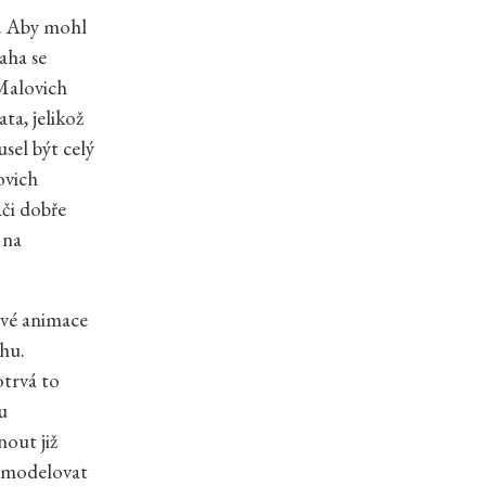
ě. Aby mohl
aha se
 Malovich
ta, jelikož
sel být celý
ovich
ači dobře
 na
ové animace
uhu.
trvá to
u
out již
í modelovat