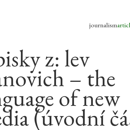
journalism
artic
isky z: lev
novich – the
nguage of new
dia (úvodní čá