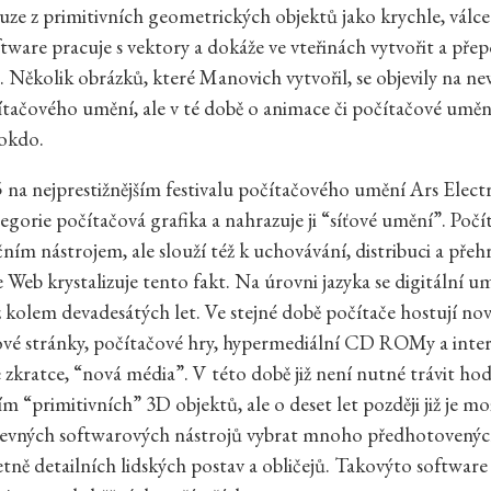
uze z primitivních geometrických objektů jako krychle, válce 
ftware pracuje s vektory a dokáže ve vteřinách vytvořit a přep
. Několik obrázků, které Manovich vytvořil, se objevily na n
ítačového umění, ale v té době o animace či počítačové umění 
lokdo.
 na nejprestižnějším festivalu počítačového umění Ars Electr
egorie počítačová grafika a nahrazuje ji “síťové umění”. Počít
ním nástrojem, ale slouží též k uchovávání, distribuci a přeh
Web krystalizuje tento fakt. Na úrovni jazyka se digitální u
iž kolem devadesátých let. Ve stejné době počítače hostují no
vé stránky, počítačové hry, hypermediální CD ROMy a inter
ve zkratce, “nová média”. V této době již není nutné trávit ho
 “primitivních” 3D objektů, ale o deset let později již je 
levných softwarových nástrojů vybrat mnoho předhotovený
tně detailních lidských postav a obličejů. Takovýto software 