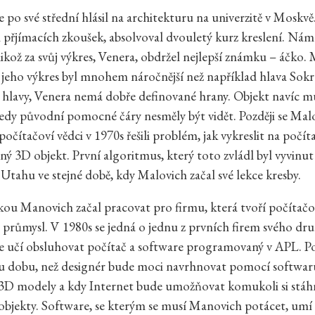
 po své střední hlásil na architekturu na univerzitě v Moskv
m přjímacích zkoušek, absolvoval dvouletý kurz kreslení. Nám
elikož za svůj výkres, Venera, obdržel nejlepší známku – áčko.
e jeho výkres byl mnohem náročnější než například hlava Sokra
 hlavy, Venera nemá dobře definované hrany. Objekt navíc mu
tedy původní pomocné čáry nesměly být vidět. Později se Mal
počítačoví vědci v 1970s řešili problém, jak vykreslit na počít
ný 3D objekt. První algoritmus, který toto zvládl byl vyvinut
v Utahu ve stejné době, kdy Malovich začal své lekce kresby.
u Manovich začal pracovat pro firmu, která tvoří počítač
 průmysl. V 1980s se jedná o jednu z prvních firem svého dr
 učí obsluhovat počítač a software programovaný v APL. Po
ou dobu, než designér bude moci navrhnovat pomocí softwar
3D modely a kdy Internet bude umožňovat komukoli si stáhn
bjekty. Software, se kterým se musí Manovich potácet, um