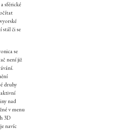
a sférické
očítat
ewyorské
stál či se
onica se
ač není již
rávání.
mění
vé druhy
aktivní
diny nad
možné v menu
ch 3D
je navíc