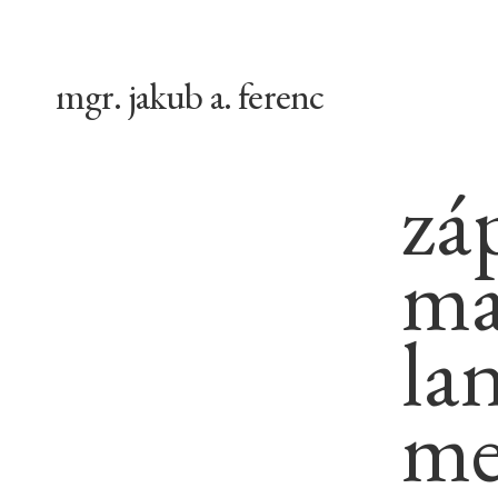
mgr. jakub a. ferenc
záp
ma
la
me