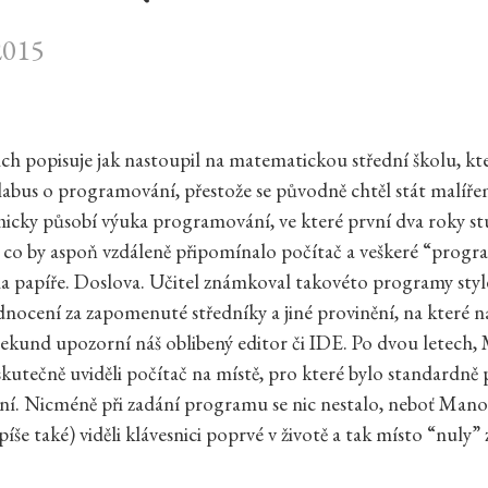
2015
h popisuje jak nastoupil na matematickou střední školu, kt
ylabus o programování, přestože se původně chtěl stát malíř
icky působí výuka programování, ve které první dva roky st
c, co by aspoň vzdáleně připomínalo počítač a veškeré “prog
a papíře. Doslova. Učitel známkoval takovéto programy sty
dnocení za zapomenuté středníky a jiné provinění, na které n
ekund upozorní náš oblibený editor či IDE. Po dvou letech,
skutečně uviděli počítač na místě, pro které bylo standardně
ní. Nicméně při zadání programu se nic nestalo, neboť Mano
píše také) viděli klávesnici poprvé v životě a tak místo “nuly” 