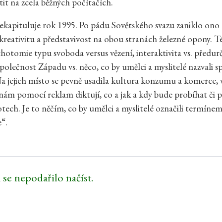
it na zcela běžných počítačích.
kapituluje rok 1995. Po pádu Sovětského svazu zaniklo ono 
 kreativitu a představivost na obou stranách železné opony. Té
chotomie typu svoboda versus vězení, interaktivita vs. předur
olečnost Západu vs. něco, co by umělci a myslitelé nazvali sp
 jejich místo se pevně usadila kultura konzumu a komerce, 
nám pomocí reklam diktují, co a jak a kdy bude probíhat či 
otech. Je to něčím, co by umělci a myslitelé označili termíne
e“.
 se nepodařilo načíst.