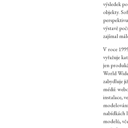
výsledek po
objekty. So
perspektivu
výstavě poč
zajímal má
V roce 1995
vyřažuje kat
jen produkč
World Wide 
zabydluje j
médií: webo
instalace, 
modelováním
nabídkách 
modelů, vče