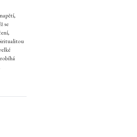
napětí,
ž se
čení,
iritualitou
velké
probíhá
m