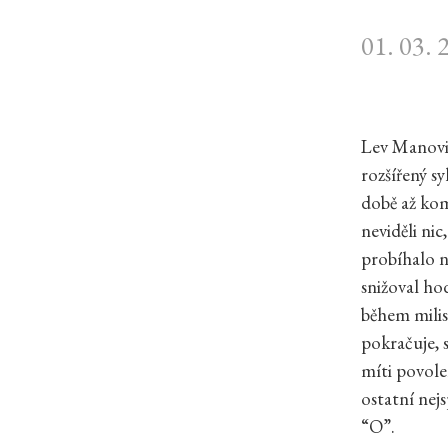
01. 03. 
Lev Manovic
rozšířený s
době až kom
neviděli ni
probíhalo n
snižoval ho
během milis
pokračuje, 
míti povole
ostatní nejs
“O”.