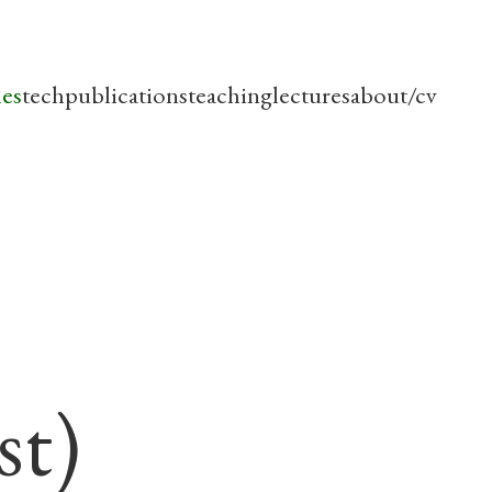
les
tech
publications
teaching
lectures
about/cv
st)