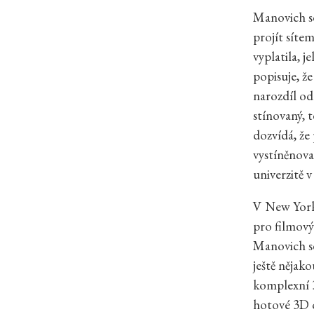
Manovich se
projít síte
vyplatila, j
popisuje, ž
narozdíl od
stínovaný, 
dozvídá, že 
vystíněnova
univerzitě 
V New Yorko
pro filmový
Manovich se
ještě nějak
komplexní 
hotové 3D o