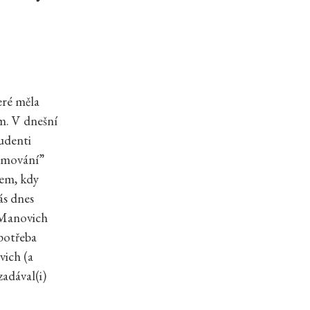
eré měla
em. V dnešní
udenti
ramování”
lem, kdy
ás dnes
 Manovich
 potřeba
vich (a
zadával(i)