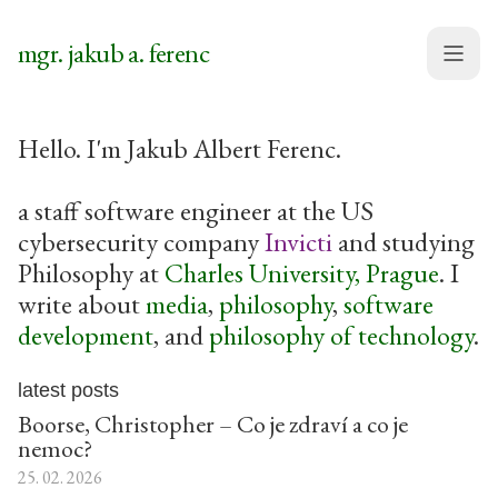
mgr. jakub a. ferenc
Menu
Hello. I'm Jakub Albert Ferenc.
a staff software engineer at the US
cybersecurity company
Invicti
and studying
Philosophy at
Charles University, Prague
. I
write about
media
,
philosophy
,
software
development
, and
philosophy of technology
.
latest posts
Boorse, Christopher – Co je zdraví a co je
nemoc?
25. 02. 2026