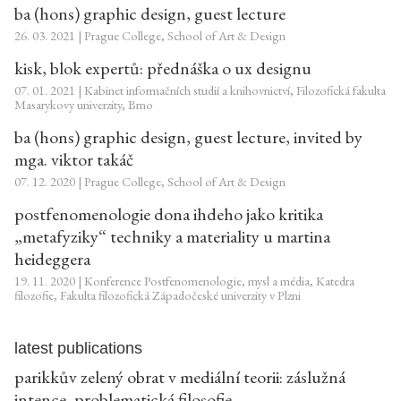
ba (hons) graphic design, guest lecture
26. 03. 2021 | Prague College, School of Art & Design
kisk, blok expertů: přednáška o ux designu
07. 01. 2021 | Kabinet informačních studií a knihovnictví, Filozofická fakulta
Masarykovy univerzity, Brno
ba (hons) graphic design, guest lecture, invited by
mga. viktor takáč
07. 12. 2020 | Prague College, School of Art & Design
postfenomenologie dona ihdeho jako kritika
„metafyziky“ techniky a materiality u martina
heideggera
19. 11. 2020 | Konference Postfenomenologie, mysl a média, Katedra
filozofie, Fakulta filozofická Západočeské univerzity v Plzni
latest publications
parikkův zelený obrat v mediální teorii: záslužná
intence, problematická filosofie