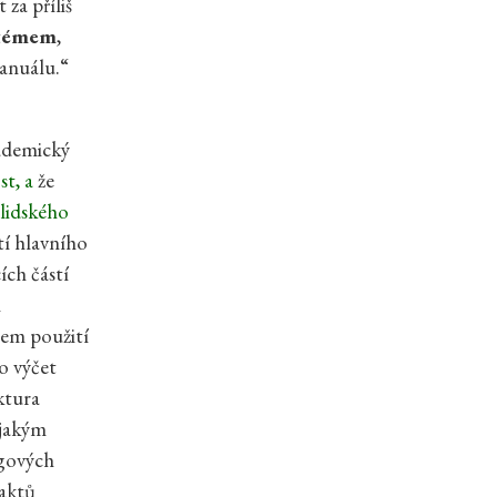
za příliš
témem
,
anuálu.“
kademický
st, a
že
lidského
tí hlavního
ích částí
n
hem použití
o výčet
ktura
 jakým
ngových
faktů