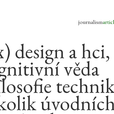
journalism
artic
) design a hci,
gnitivní věda
ilosofie techni
kolik úvodníc