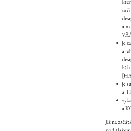
kter
urči
desi
a n
VÄÄ
je z
a je
des
liší
[H
je 
a 
vyž
a 
Již na začát
pod tlakem