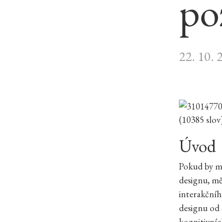
po
22. 10. 
(10385 slov
Úvod
Pokud by m
designu, mě
interakční
designu od
kognitivníc