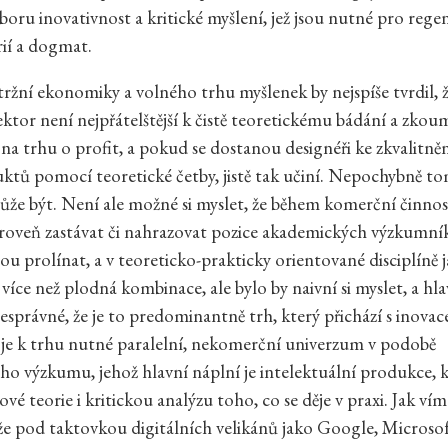
oboru inovativnost a kritické myšlení, jež jsou nutné pro rege
rií a dogmat.
žní ekonomiky a volného trhu myšlenek by nejspíše tvrdil, ž
ktor není nejpřátelštější k čistě teoretickému bádání a zkou
 na trhu o profit, a pokud se dostanou designéři ke zkvalitněn
ktů pomocí teoretické četby, jistě tak učiní. Nepochybně t
může být. Není ale možné si myslet, že během komerční činno
ároveň zastávat či nahrazovat pozice akademických výzkumní
ou prolínat, a v teoreticko-prakticky orientované disciplíně j
 více než plodná kombinace, ale bylo by naivní si myslet, a hl
nesprávné, že je to predominantně trh, který přichází s inovac
 je k trhu nutné paralelní, nekomerční univerzum v podobě
o výzkumu, jehož hlavní náplní je intelektuální produkce, 
vé teorie i kritickou analýzu toho, co se děje v praxi. Jak vím
e pod taktovkou digitálních velikánů jako Google, Microsof