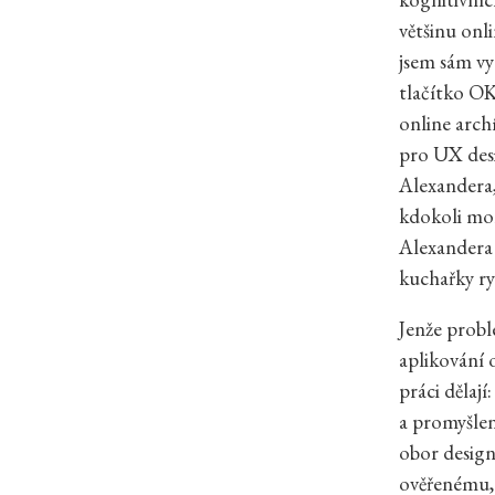
většinu onl
jsem sám vyu
tlačítko O
online archí
pro UX des
Alexandera,
kdokoli moh
Alexandera c
kuchařky ry
Jenže probl
aplikování 
práci dělají
a promyšlené
obor design
ověřenému, 