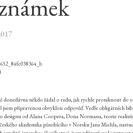
známek
2017
)
ě donedávna někdo žádal o radu, jak rychle proniknout do
l jsem připravenou obvyklou odpověď. Vedle obligátních bib
ho designu od Alana Coopera, Dona Normana, teorie realist
 českého akademika působícího v Norsku Jana Michla, nastu
h aspektů interakce člověk-stroj, jsem zdůrazňoval i nutnost p