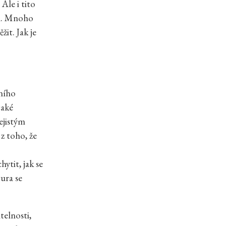
Ale i tito
mi. Mnoho
it. Jak je
ního
jaké
ejistým
z toho, že
hytit, jak se
ura se
telnosti,