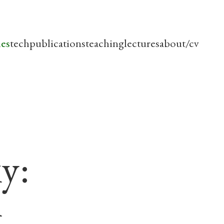
les
tech
publications
teaching
lectures
about/cv
ky:
h