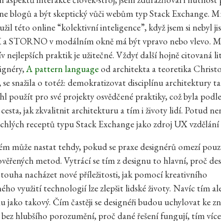
ine blogů a být skeptický vůči webům typ Stack Exchange.
Mn
žil této online “kolektivní inteligence”, když jsem si nebyl jis
K a STORNO v modálním okně má být vpravo nebo vlevo. Mí
v nejlepších praktik je užitečné. Vždyť další hojně citovaná li
ignéry,
A pattern language
od architekta a teoretika Christ
 se snažila o totéž: demokratizovat disciplínu architektury ta
l použít pro své projekty osvědčené praktiky, což byla podl
esta, jak zkvalitnit architekturu a tím i životy lidí. Potud ne
chlých receptů typu Stack Exchange jako zdroj UX vzdělání k
ém může nastat tehdy, pokud se praxe designérů omezí pouz
ověřených metod. Vytrácí se tím z designu to hlavní, proč des
: touha nacházet nové příležitosti, jak pomocí kreativního
ho využití technologií lze zlepšit lidské životy. Navíc tím al
u jako takový. Čím častěji se designéři budou uchylovat ke 
bez hlubšího porozumění, proč dané řešení fungují, tím více