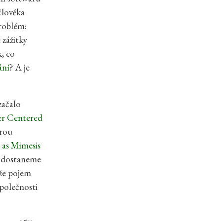
člověka
problém:
 zážitky
k, co
ání
? A je
začalo
er Centered
erou
 as Mimesis
, dostaneme
 že pojem
polečnosti