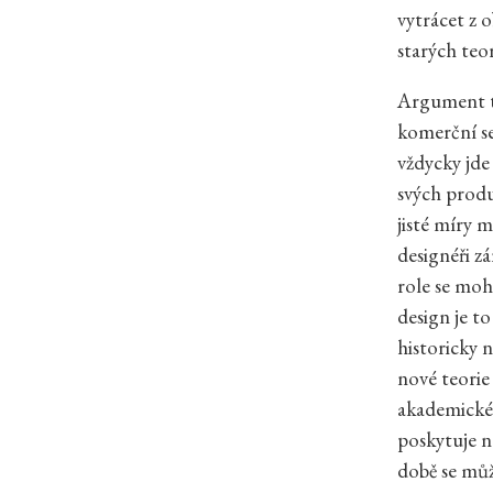
vytrácet z 
starých teo
Argument tr
komerční se
vždycky jde
svých produ
jisté míry 
designéři z
role se moh
design je to
historicky 
nové teorie
akademickéh
poskytuje no
době se můž