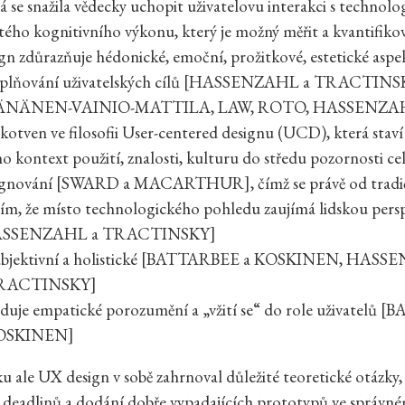
á se snažila vědecky uchopit uživatelovu interakci s technolo
tého kognitivního výkonu, který je možný měřit a kvantifik
gn zdůrazňuje hédonické, emoční, prožitkové, estetické aspe
aplňování uživatelských cílů [HASSENZAHL a TRACTINS
NÄNEN-VAINIO-MATTILA, LAW, ROTO, HASSENZAHL
akotven ve filosofii User-centered designu (UCD), která staví
ho kontext použití, znalosti, kulturu do středu pozornosti ce
ignování [SWARD a MACARTHUR], čímž se právě od trad
 tím, že místo technologického pohledu zaujímá lidskou pers
ASSENZAHL a TRACTINSKY]
subjektivní a holistické [BATTARBEE a KOSKINEN, HAS
TRACTINSKY]
aduje empatické porozumění a „vžití se“ do role uživatelů
KOSKINEN]
ku ale UX design v sobě zahrnoval důležité teoretické otázky,
 deadlinů a dodání dobře vypadajících prototypů ve správn