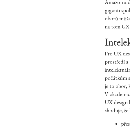
Amazon a da
giganti spo
oborů může 
na tom UX 
Intele
Pro UX desi
prostředí a 
intelektuál
počátkům st
je to obor,
V akademické
UX design l
shoduje, že
přes