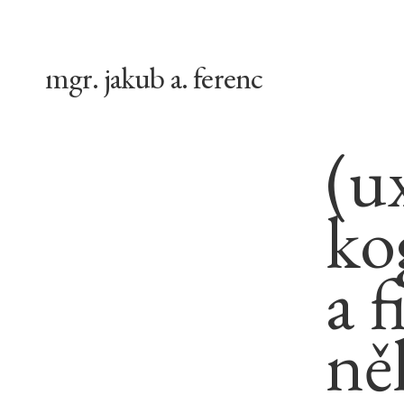
mgr. jakub a. ferenc
(ux
ko
a f
ně