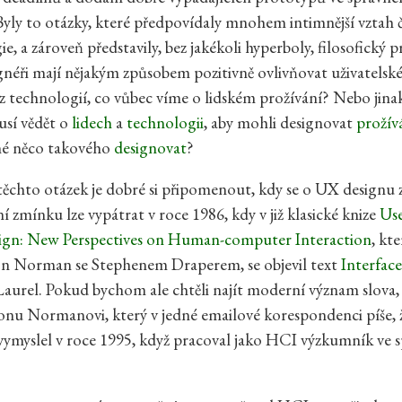
yly to otázky, které předpovídaly mnohem intimnější vztah 
e, a zároveň představily, bez jakékoli hyperboly, filosofický 
néři mají nějakým způsobem pozitivně ovlivňovat uživatelské
 z technologií, co vůbec víme o lidském prožívání? Nebo jina
usí vědět o
lidech
a
technologii
, aby mohli designovat
prožív
é něco takového
designovat
?
ěchto otázek je dobré si připomenout, kdy se o UX designu 
í zmínku lze vypátrat v roce 1986, kdy v již klasické knize
Us
ign: New Perspectives on Human-computer Interaction
, kt
on Norman se Stephenem Draperem, se objevil text
Interface
aurel. Pokud bychom ale chtěli najít moderní význam slova
onu Normanovi, který v jedné emailové korespondenci píše,
ymyslel v roce 1995, když pracoval jako HCI výzkumník ve s