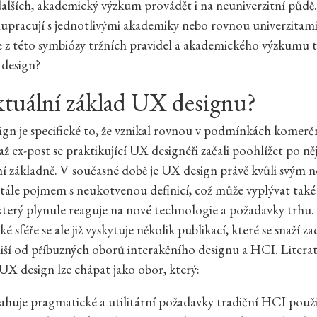
lších, akademický výzkum provádět i na neuniverzitní půdě. 
lupracují s jednotlivými akademiky nebo rovnou univerzita
z této symbiózy tržních pravidel a akademického výzkumu těž
design?
ktuální základ UX designu?
gn je specifické to, že vznikal rovnou v podmínkách komerč
až ex-post se praktikující UX designéři začali poohlížet po ně
ní základně. V současné době je UX design právě kvůli svým n
ále pojmem s neukotvenou definicí, což může vyplývat také 
 který plynule reaguje na nové technologie a požadavky trhu.
 sféře se ale již vyskytuje několik publikací, které se snaží zac
iší od příbuzných oborů interakčního designu a HCI. Literat
 UX design lze chápat jako obor, který:
ahuje pragmatické a utilitární požadavky tradiční HCI použi