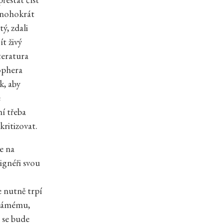
ohokrát
tý, zdali
t živý
teratura
ophera
k, aby
e
ní třeba
ritizovat.
e na
ignéři svou
e nutně trpí
známému,
 se bude