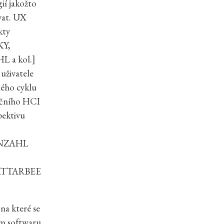
gií jakožto
ovat. UX
kty
KY,
 a kol.]
 uživatele
lého cyklu
ičního HCI
pektivu
SENZAHL
 [BATTARBEE
 na které se
ém softwaru