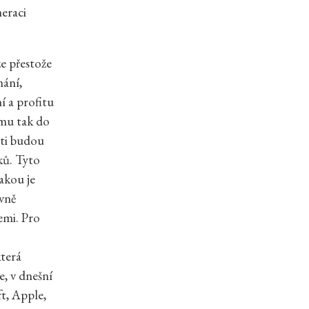
neraci
e přestože
mání,
í a profitu
omu tak do
sti budou
ků. Tyto
akou je
avně
emi. Pro
která
e, v dnešní
t, Apple,