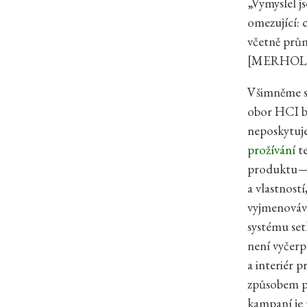
„Vymyslel j
omezující: 
včetně prům
[MERHOLZ, 
Všimněme si
obor HCI b
neposkytuj
prožívání
t
produktu — 
a vlastnost
vyjmenovává
systému set
není vyčerp
a interiér 
způsobem p
kampaní je