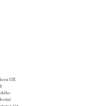
 oboru UX
lí
ického
dování
řestat číst