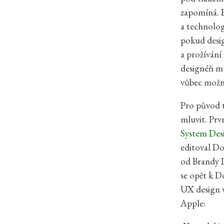
zapomíná. B
a technologi
pokud desig
a prožívání
designéři m
vůbec možn
Pro původ t
mluvit. Prvn
System Des
editoval D
od Brandy L
se opět k D
UX design v
Apple: