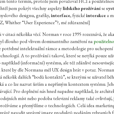
sem tento termín, protože jsem považoval HCI a použitelnost 
chtěl jsem pokrýt všechny aspekty
lidského prožívání
se
sys
yslového designu, grafiky,
interface
, fyzické
interakce
a m
Whither “User Experience”?, mé zdůraznění]
 v citaci několika věcí. Norman v roce 1995 rozeznává, že a
yl dlouho pod vlivem dominantního zaměření na
použitelno
e potřebné intelektuální rámce a metodologie pro uchopení
echnologií. A to prožívání i takové, které se netýká pouze uži
například (informační) systému, ale též zdánlivě nesouvisejíc
í, které by dle Normana měl UX design brát v potaz. Norma
 několik dalších “bodů kontaktů”, se kterými se uživatel bě
ká a co lze nazvat širším a nepřímým kontextem systému. Jeh
ávající. Pro doplnění nás hned napadne například, že archite
prodejních míst nebo podoba televizní reklamy také ovlivňují,
rožíváme a přemýšlíme o technologiích. Celá idea marketi
 právě navodit správný image produktů podáním vybraných 