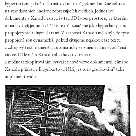
hypertextem, jakožto formátování textů, jež není možné zobrazit
na standardních lineárně zobrazujících médiích. Jednotlivé
dokumenty v Xanadu existují v tzv. 3D hyperprostoru, ve kterém
okna levitují; jednotlivé části textů označené jako hyperlinky jsou
propojeny viditelnými čarami. Vlastností Xanadu mělo být, že tyto
propojení jsou dynamická; pokud citujeme nějakou část textu
a zdrojový text je změněn, automaticky se změní i námi vypůjčená
citace. Dále mělo Xanadu obsahovat verzování
a možnost zkopírováním vytvářet nové větve dokumentů, čímž se
Xanadu přibližuje Engelbartovu NLS, jež toto „forkování“ také
implementovalo.