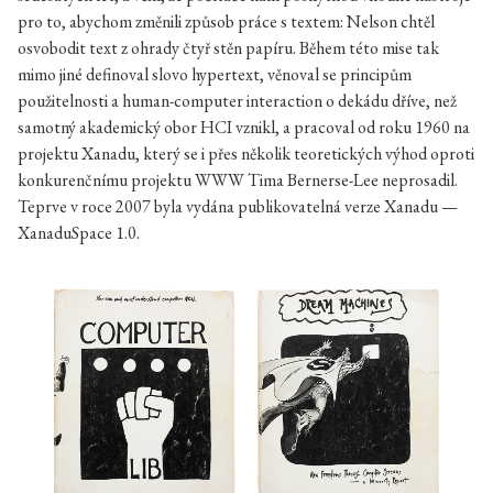
pro to, abychom změnili způsob práce s textem: Nelson chtěl
osvobodit text z ohrady čtyř stěn papíru. Během této mise tak
mimo jiné definoval slovo hypertext, věnoval se principům
použitelnosti a human-computer interaction o dekádu dříve, než
samotný akademický obor HCI vznikl, a pracoval od roku 1960 na
projektu Xanadu, který se i přes několik teoretických výhod oproti
konkurenčnímu projektu WWW Tima Bernerse-Lee neprosadil.
Teprve v roce 2007 byla vydána publikovatelná verze Xanadu —
XanaduSpace 1.0.