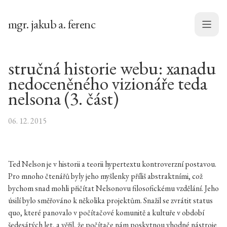
mgr. jakub a. ferenc
Menu
stručná historie webu: xanadu
nedoceněného vizionáře teda
nelsona (3. část)
06. 12. 2015
Ted Nelson je v historii a teorii hypertextu kontroverzní postavou.
Pro mnoho čtenářů byly jeho myšlenky příliš abstraktními, což
bychom snad mohli přičítat Nelsonovu filosofickému vzdělání. Jeho
úsilí bylo směřováno k několika projektům. Snažil se zvrátit status
quo, které panovalo v počítačové komunitě a kultuře v období
šedesátých let, a věřil, že počítače nám poskytnou vhodné nástroje