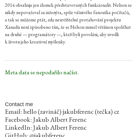
2014 obsahuje jen zlomek představovaných funkcionalit. Nelson se
nikdy nepovažoval za inženýra, spíše vášnivého fanouška počítačů,
a tak se můžeme ptát, zda neuvěřitelné protahování projektu
Xanadu není způsobeno tím, že se Nelson musel většinou spoléhat
na druhé — programátory —, kteří byli povoláni, aby uvedli
k životu jeho kreativní myšlenky.
Meta data se nepodařilo načíst.
Contact me
Email: hello (zavináč) jakubferenc (tečka) cz
Facebook:
Jakub Albert Ferenc
LinkedIn:
Jakub Albert Ferenc
GitHub:
@jakubferenc