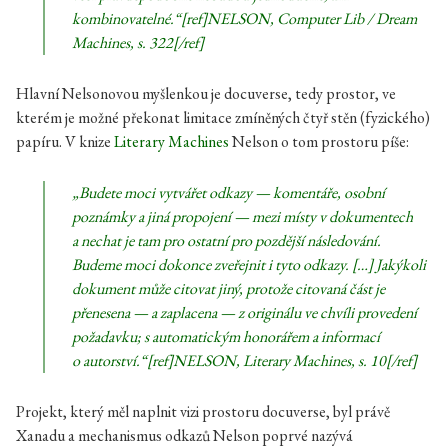
kombinovatelné.“[ref]NELSON, Computer Lib / Dream
Machines, s. 322[/ref]
Hlavní Nelsonovou myšlenkou je docuverse, tedy prostor, ve
kterém je možné překonat limitace zmíněných čtyř stěn (fyzického)
papíru. V knize
Literary Machines
Nelson o tom prostoru píše:
„Budete moci vytvářet odkazy — komentáře, osobní
poznámky a jiná propojení — mezi místy v dokumentech
a nechat je tam pro ostatní pro pozdější následování.
Budeme moci dokonce zveřejnit i tyto odkazy. […] Jakýkoli
dokument může citovat jiný, protože citovaná část je
přenesena — a zaplacena — z originálu ve chvíli provedení
požadavku; s automatickým honorářem a informací
o autorství.“[ref]NELSON, Literary Machines, s. 10[/ref]
Projekt, který měl naplnit vizi prostoru docuverse, byl právě
Xanadu a mechanismus odkazů Nelson poprvé nazývá