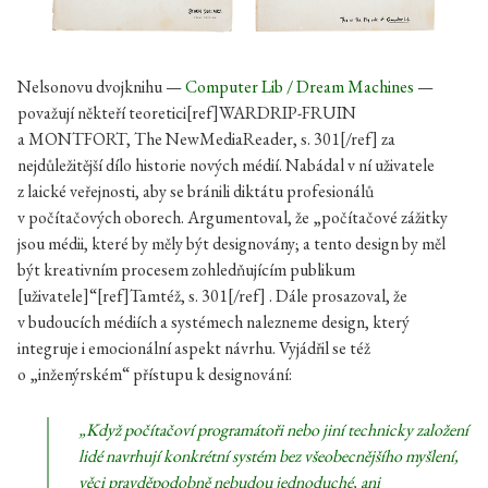
Nelsonovu dvojknihu —
Computer Lib / Dream Machines
—
považují někteří teoretici[ref]WARDRIP-FRUIN
a MONTFORT, The NewMediaReader, s. 301[/ref] za
nejdůležitější dílo historie nových médií. Nabádal v ní uživatele
z laické veřejnosti, aby se bránili diktátu profesionálů
v počítačových oborech. Argumentoval, že „počítačové zážitky
jsou médii, které by měly být designovány; a tento design by měl
být kreativním procesem zohledňujícím publikum
[uživatele]“[ref]Tamtéž, s. 301[/ref] . Dále prosazoval, že
v budoucích médiích a systémech nalezneme design, který
integruje i emocionální aspekt návrhu. Vyjádřil se též
o „inženýrském“ přístupu k designování:
„Když počítačoví programátoři nebo jiní technicky založení
lidé navrhují konkrétní systém bez všeobecnějšího myšlení,
věci pravděpodobně nebudou jednoduché, ani