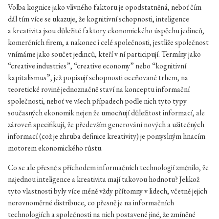
Volba kognice jako vlivného faktoru je opodstatněná, neboť čím
dál tím více se ukazuje, že kognitivní schopnosti, inteligence
a kreativita jsou důležité faktory ekonomického úspěchu jedinců,
komerčních firem, a nakonec i celé společnosti, jestliže společnost
vnímáme jako součet jedinců, kteří v ní participují. Termíny jako
“creative industries”, “creative economy” nebo “kognitivní
kapitalismus”, jež popisují schopnosti oceňované trhem, na
teoretické rovině jednoznačně staví na konceptu informační
společnosti, neboť ve všech případech podle nich tyto typy
současných ekonomik nejen že umocňují důležitost informací, ale
zároveň specifikují, že především generování nových a užitečných
informací (což je zhruba definice kreativity) je pomyslným hnacím
motorem ekonomického růstu.
Co se ale přesně s příchodem informačních technologií změnilo, že
najednou inteligence a kreativita mají takovou hodnotu? Jelikož
tyto vlastnosti byly více méně vždy přítomny v lidech, včetně jejich
nerovnoměrné distribuce, co přesně je na informačních
technologiích a společnosti na nich postavené jiné, že zmíněné