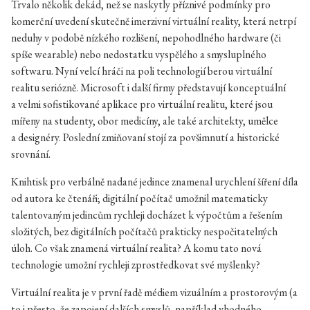
Trvalo několik dekád, než se naskytly příznivé podmínky pro
komerční uvedení skutečně imerzivní virtuální reality, která netrpí
neduhy v podobě nízkého rozlišení, nepohodlného hardware (či
spíše wearable) nebo nedostatku vyspělého a smysluplného
softwaru. Nyní velcí hráči na poli technologií berou virtuální
realitu seriózně. Microsoft i další firmy představují konceptuální
a velmi sofistikované aplikace pro virtuální realitu, které jsou
mířeny na studenty, obor medicíny, ale také architekty, umělce
a designéry. Poslední zmiňovaní stojí za povšimnutí a historické
srovnání.
Knihtisk pro verbálně nadané jedince znamenal urychlení šíření díla
od autora ke čtenáři; digitální počítač umožnil matematicky
talentovaným jedincům rychleji docházet k výpočtům a řešením
složitých, bez digitálních počítačů prakticky nespočitatelných
úloh. Co však znamená virtuální realita? A komu tato nová
technologie umožní rychleji zprostředkovat své myšlenky?
Virtuální realita je v první řadě médiem vizuálním a prostorovým (a
to i přesto, že zapojení dalších smyslů, například vhodného