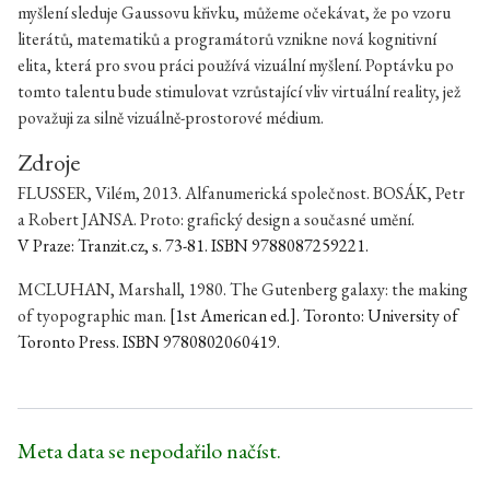
myšlení sleduje Gaussovu křivku, můžeme očekávat, že po vzoru
literátů, matematiků a programátorů vznikne nová kognitivní
elita, která pro svou práci používá vizuální myšlení. Poptávku po
tomto talentu bude stimulovat vzrůstající vliv virtuální reality, jež
považuji za silně vizuálně-prostorové médium.
Zdroje
FLUSSER, Vilém, 2013. Alfanumerická společnost. BOSÁK, Petr
a Robert JANSA.
Proto: grafický design a současné umění
.
V Praze: Tranzit.cz, s. 73-81. ISBN 9788087259221.
MCLUHAN, Marshall, 1980.
The Gutenberg galaxy: the making
of tyopographic man
. [1st American ed.]. Toronto: University of
Toronto Press. ISBN 9780802060419.
Meta data se nepodařilo načíst.