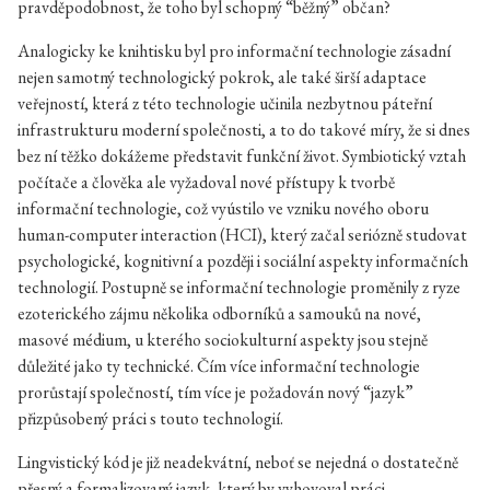
pravděpodobnost, že toho byl schopný “běžný” občan?
Analogicky ke knihtisku byl pro informační technologie zásadní
nejen samotný technologický pokrok, ale také širší adaptace
veřejností, která z této technologie učinila nezbytnou páteřní
infrastrukturu moderní společnosti, a to do takové míry, že si dnes
bez ní těžko dokážeme představit funkční život. Symbiotický vztah
počítače a člověka ale vyžadoval nové přístupy k tvorbě
informační technologie, což vyústilo ve vzniku nového oboru
human-computer interaction (HCI), který začal seriózně studovat
psychologické, kognitivní a později i sociální aspekty informačních
technologií. Postupně se informační technologie proměnily z ryze
ezoterického zájmu několika odborníků a samouků na nové,
masové médium, u kterého sociokulturní aspekty jsou stejně
důležité jako ty technické. Čím více informační technologie
prorůstají společností, tím více je požadován nový “jazyk”
přizpůsobený práci s touto technologií.
Lingvistický kód je již neadekvátní, neboť se nejedná o dostatečně
přesný a formalizovaný jazyk, který by vyhovoval práci