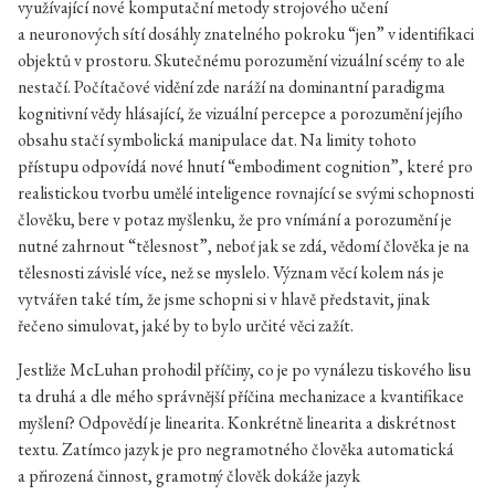
využívající nové komputační metody strojového učení
a neuronových sítí dosáhly znatelného pokroku “jen” v identifikaci
objektů v prostoru. Skutečnému porozumění vizuální scény to ale
nestačí. Počítačové vidění zde naráží na dominantní paradigma
kognitivní vědy hlásající, že vizuální percepce a porozumění jejího
obsahu stačí symbolická manipulace dat. Na limity tohoto
přístupu odpovídá nové hnutí “embodiment cognition”, které pro
realistickou tvorbu umělé inteligence rovnající se svými schopnosti
člověku, bere v potaz myšlenku, že pro vnímání a porozumění je
nutné zahrnout “tělesnost”, neboť jak se zdá, vědomí člověka je na
tělesnosti závislé více, než se myslelo. Význam věcí kolem nás je
vytvářen také tím, že jsme schopni si v hlavě představit, jinak
řečeno simulovat, jaké by to bylo určité věci zažít.
Jestliže McLuhan prohodil příčiny, co je po vynálezu tiskového lisu
ta druhá a dle mého správnější příčina mechanizace a kvantifikace
myšlení? Odpovědí je linearita. Konkrétně linearita a diskrétnost
textu. Zatímco jazyk je pro negramotného člověka automatická
a přirozená činnost, gramotný člověk dokáže jazyk