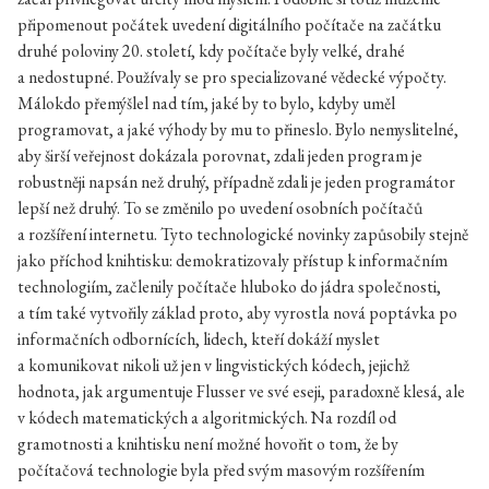
připomenout počátek uvedení digitálního počítače na začátku
druhé poloviny 20. století, kdy počítače byly velké, drahé
a nedostupné. Používaly se pro specializované vědecké výpočty.
Málokdo přemýšlel nad tím, jaké by to bylo, kdyby uměl
programovat, a jaké výhody by mu to přineslo. Bylo nemyslitelné,
aby širší veřejnost dokázala porovnat, zdali jeden program je
robustněji napsán než druhý, případně zdali je jeden programátor
lepší než druhý. To se změnilo po uvedení osobních počítačů
a rozšíření internetu. Tyto technologické novinky zapůsobily stejně
jako příchod knihtisku: demokratizovaly přístup k informačním
technologiím, začlenily počítače hluboko do jádra společnosti,
a tím také vytvořily základ proto, aby vyrostla nová poptávka po
informačních odbornících, lidech, kteří dokáží myslet
a komunikovat nikoli už jen v lingvistických kódech, jejichž
hodnota, jak argumentuje Flusser ve své eseji, paradoxně klesá, ale
v kódech matematických a algoritmických. Na rozdíl od
gramotnosti a knihtisku není možné hovořit o tom, že by
počítačová technologie byla před svým masovým rozšířením