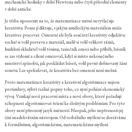
mechanické hodinky v době Newtona nebo čtyři přírodní elementy
v době antické.
Je třeba upozornit na to, že matematizace nutně nevytlačuje
kreativitu. Pouze jí diktuje, s jakým uměleckým materiálem může
kreativec pracovat. Omezení ale byla součástí kreativity odjakživa:
sochař si volil postavu a materiál, malíř si volil velikost rámů,
hudební skladatel volil tóninu, tanečník emoci nebo příběh, básník
se zas vědomě a cíleně omezoval, když si místo nekonečného
množství způsobů, jak poskládat báseň, volil pevně definovaný žánr
sonetu. Lze spekulovat, že kreativita bez omezení není možná.
Proto matematizace kreativity a kreativní algoritmizace nejsou
protimluvy, nýbrž reálné popisy toho, co nyní pohání ekonomický
vývoj. Vznikají nová pracovní místa a nové obory, které požadují
schopnost algoritmizovat řešení ke složitým problémům. Pro tyto
obory není přirozený jazyk nutností. Naopak, jeho nepřesnosti jej
činí neadekvátním nástrojem. Od verbálního myšlení se dostáváme
k formálnímu, algoritmickému, matematickému myšlení.