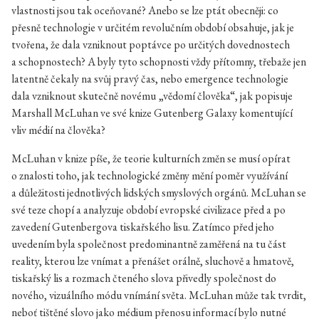
vlastnosti jsou tak oceňované? Anebo se lze ptát obecněji: co
přesně technologie v určitém revolučním období obsahuje, jak je
tvořena, že dala vzniknout poptávce po určitých dovednostech
a schopnostech? A byly tyto schopnosti vždy přítomny, třebaže jen
latentně čekaly na svůj pravý čas, nebo emergence technologie
dala vzniknout skutečně novému „vědomí člověka“, jak popisuje
Marshall McLuhan ve své knize Gutenberg Galaxy komentující
vliv médií na člověka?
McLuhan v knize píše, že teorie kulturních změn se musí opírat
o znalosti toho, jak technologické změny mění poměr využívání
a důležitosti jednotlivých lidských smyslových orgánů. McLuhan se
své teze chopí a analyzuje období evropské civilizace před a po
zavedení Gutenbergova tiskařského lisu. Zatímco před jeho
uvedením byla společnost predominantně zaměřená na tu část
reality, kterou lze vnímat a přenášet orálně, sluchově a hmatově,
tiskařský lis a rozmach čteného slova přivedly společnost do
nového, vizuálního módu vnímání světa. McLuhan může tak tvrdit,
neboť tištěné slovo jako médium přenosu informací bylo nutné