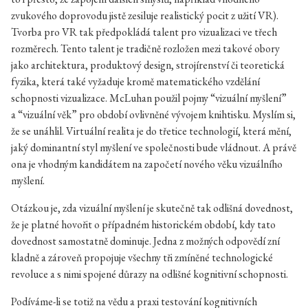
zvukového doprovodu jistě zesiluje realistický pocit z užití VR).
Tvorba pro VR tak předpokládá talent pro vizualizaci ve třech
rozměrech. Tento talent je tradičně rozložen mezi takové obory
jako architektura, produktový design, strojírenství či teoretická
fyzika, která také vyžaduje kromě matematického vzdělání
schopnosti vizualizace. McLuhan použil pojmy “vizuální myšlení”
a “vizuální věk” pro období ovlivněné vývojem knihtisku. Myslím si,
že se unáhlil. Virtuální realita je do třetice technologií, která mění,
jaký dominantní styl myšlení ve společnosti bude vládnout. A právě
ona je vhodným kandidátem na započetí nového věku vizuálního
myšlení.
Otázkou je, zda vizuální myšlení je skutečně tak odlišná dovednost,
že je platné hovořit o případném historickém období, kdy tato
dovednost samostatně dominuje. Jedna z možných odpovědí zní
kladně a zároveň propojuje všechny tři zmíněné technologické
revoluce a s nimi spojené důrazy na odlišné kognitivní schopnosti.
Podíváme-li se totiž na vědu a praxi testování kognitivních