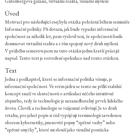
Gutenbergova galaxie, virtuální realita, vizuální myšlení
Úvod
Motivací pro následující esej byla otázka položená během semináře
Informační politiky. Při dotazu, jak bude vypadat informační
společnost za několik let, jsem vyslovil tezi, že společnosti bude
dominovat virtuální realita a s tím spojený nový druh myšlení.
V průběhu semestru jsem na tuto otázku jednu kratší práci již
napsal. Tento text je rozvedení spekulace nad touto otázkou.
Text
Jedna z podkapitol, které se informační politika věnuje, je
informační společnost. Ve svém jádru se tento ne příliš stabilní
koncept snaží ve skutečnosti o artikulaci něčeho intuitivně
zřejmého, tedy že technologie je nezanedbatelný prvek lidského
života. Člověk a technologie se vzájemně ovlivňují. Je to druh
vztahu, pro jehož popis si rád vypůjčuji terminologii zavedenou
oborem kybernetiky, jmenovitě pojmy “zpětné vazby” nebo
“zpětné smyčky”, které mi slouží jako vizuální pomůcka