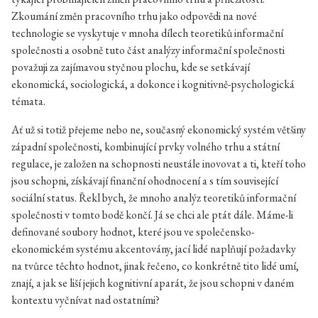
Zkoumání změn pracovního trhu jako odpovědi na nové
technologie se vyskytuje v mnoha dílech teoretiků informační
společnosti a osobně tuto část analýzy informační společnosti
považuji za zajímavou styčnou plochu, kde se setkávají
ekonomická, sociologická, a dokonce i kognitivně-psychologická
témata.
Ať už si totiž přejeme nebo ne, současný ekonomický systém většiny
západní společnosti, kombinující prvky volného trhu a státní
regulace, je založen na schopnosti neustále inovovat a ti, kteří toho
jsou schopni, získávají finanční ohodnocení a s tím související
sociální status. Řekl bych, že mnoho analýz teoretiků informační
společnosti v tomto bodě končí. Já se chci ale ptát dále. Máme-li
definované soubory hodnot, které jsou ve společensko-
ekonomickém systému akcentovány, jací lidé naplňují požadavky
na tvůrce těchto hodnot, jinak řečeno, co konkrétně tito lidé umí,
znají, a jak se liší jejich kognitivní aparát, že jsou schopni v daném
kontextu vyčnívat nad ostatními?