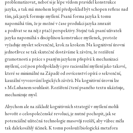
problematizovat, neboť si je lépe vědom pravidel konstrukce
jazyka, a tak má mnohem lepší předpoklad být schopen reflexe nad
tím, jak jazyk formuje myšlení. Psaná forma jazyka k tomu
napomáhá tím, že je možné v čase produkci jazyka zmrazit
a podívat se na něj z ptačí perspektivy. Stejně tak psaní uživateli
jazyka napomáhá s disciplínou konstrukce myšlenek, protože
vyžaduje myslet sekvenčně, krok za krokem. Na kognitivní úrovni
jednotlivce se tak skutečně dostáváme k závěru, že rozšíření
gramotnosti a práce s psaným jazykem přispívá k mechanizaci
myšlení, což jsou předpoklady i pro racionální myšlení jako takové,
které se minimálně na Západě od osvícenství opírá o sekvenční,
kauzální vyvozování logických závěrů. Na kognitivní úrovni lze
s McLuhanem souhlasit. Rozšíření čtení psaného textu ukázňuje,
mechanizuje mysl.
Abychom ale na základě kognitivních strategií v myšlení mohli
hovořit o celospolečenské revoluci, je nutné pochopit, jak se
potenciálně užitečná technologie masověji rozšíří, aby vůbec měla
tak dalekosáhlý účinek. K tomu poslouží biologická metafora