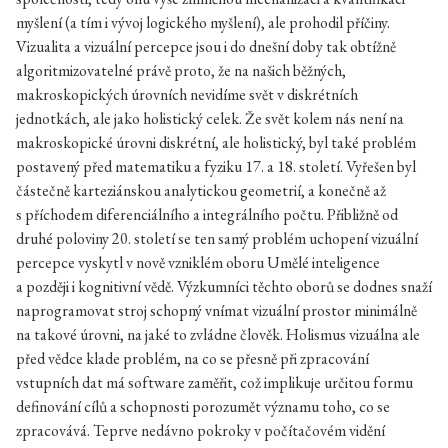
myšlení (a tím i vývoj logického myšlení), ale prohodil příčiny.
Vizualita a vizuální percepce jsou i do dnešní doby tak obtížně
algoritmizovatelné právě proto, že na našich běžných,
makroskopických úrovních nevidíme svět v diskrétních
jednotkách, ale jako holistický celek. Že svět kolem nás není na
makroskopické úrovni diskrétní, ale holistický, byl také problém
postavený před matematiku a fyziku 17. a 18. století. Vyřešen byl
částečně karteziánskou analytickou geometrií, a konečně až
s příchodem diferenciálního a integrálního počtu. Přibližně od
druhé poloviny 20. století se ten samý problém uchopení vizuální
percepce vyskytl v nově vzniklém oboru Umělé inteligence
a později i kognitivní vědě. Výzkumníci těchto oborů se dodnes snaží
naprogramovat stroj schopný vnímat vizuální prostor minimálně
na takové úrovni, na jaké to zvládne člověk. Holismus vizuálna ale
před vědce klade problém, na co se přesně při zpracování
vstupních dat má software zaměřit, což implikuje určitou formu
definování cílů a schopnosti porozumět významu toho, co se
zpracovává. Teprve nedávno pokroky v počítačovém vidění