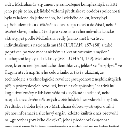
vidět. McLuhanův argument je samozřejmě komplexnější, zvláště
jeho popis toho, jak lidské vědomí předtiskové období společnosti
bylo zahaleno do jednotného, holistického celku, který byl
s příchodem tisku a tištěného slova rozparcován do částí, neboť
tištěné slovo, kniha a čtení pro sebe jsou velmi individualistické
aktivity, jež podle McLuhana vedly (mimo jiné) k vzrůstu
individualismu a nacionalismu (
MCLUHAN,
157-158) a také
poptávce po více mechanickému a kvantitativnímu myšlení
a uchopení logiky a dialektiky (
MCLUHAN,
159). McLuhana
teze, kterou není jednoduché identifikovat, jelikož se “rozplývá” ve
fragmentech napříč jeho celou knihou, tkví v ukázání, že
technologie a technologické revoluce jsou jednou z nejdůležitějších
příčin průmyslových revolucí, které navíc způsobují netriviální
kognitivní změny v lidském vědomí a zvýšené sensibilitě, nebo
naopak znecitlivění některých z pěti lidských smyslových orgánů.
Předtisková doba byla pro McLuhana dobou využívající orální
přenos informací a sluchový orgán, kdežto knihtisk nás přetvořil
na „gutenbergovského člověka“, jehož předchozí zkušenost
mnohosti smyslů je homogenizována a redukována na jeden jediný,