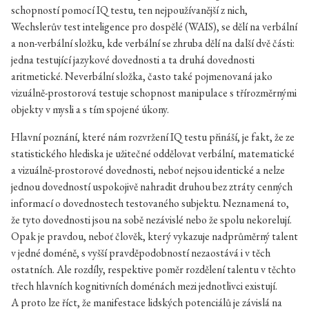
schopností pomocí IQ testu, ten nejpoužívanější z nich,
Wechslerův test inteligence pro dospělé (WAIS), se dělí na verbální
a non-verbální složku, kde verbální se zhruba dělí na další dvě části:
jedna testující jazykové dovednosti a ta druhá dovednosti
aritmetické. Neverbální složka, často také pojmenovaná jako
vizuálně-prostorová testuje schopnost manipulace s třírozměrnými
objekty v mysli a s tím spojené úkony.
Hlavní poznání, které nám rozvržení IQ testu přináší, je fakt, že ze
statistického hlediska je užitečné oddělovat verbální, matematické
a vizuálně-prostorové dovednosti, neboť nejsou identické a nelze
jednou dovedností uspokojivě nahradit druhou bez ztráty cenných
informací o dovednostech testovaného subjektu. Neznamená to,
že tyto dovednosti jsou na sobě nezávislé nebo že spolu nekorelují.
Opak je pravdou, neboť člověk, který vykazuje nadprůměrný talent
v jedné doméně, s vyšší pravděpodobností nezaostává i v těch
ostatních. Ale rozdíly, respektive poměr rozdělení talentu v těchto
třech hlavních kognitivních doménách mezi jednotlivci existují.
A proto lze říct, že manifestace lidských potenciálů je závislá na