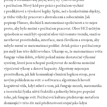
s počítačem. Nový kód pro práci s počítačem vychází
z predikátové a výrokové logiky. Spíše, než s konkrétními objekty,
je třeba vždycky pracovat s abstrakcemi a zobecněním. Jak
popisuje Flusser, dochází k matematizaci společnosti a to nejen
proto, aby bylo možné s počítačem pracovat. Obor HCI určitým
způsobem se snaží být opoziční silou vůči tomuto trendu, snaží se
navrhovat prostředníka, interface, mezi člověkem a strojem, aby
nebylo nutné se matematizaci poddat. Avšak práce s počítačem je
jen malý kus této další revoluce. Ukazuje se, že matematizace světa
funguje velmi dobře, zvláště pokud máme dostatečně výkonné
systémy, které jsou schopné poskytovat do nedávna nemožné
výpočetní výkony a datové kapacity. Algoritmy nejsou jen
prostředkem, jak lidé komunikují s binární logikou stroje, jsou
novým pohledem na svět: o softwaru a algoritmech hovoří
kognitivní věda, když mluví o tom, jak funguje mozek; matematika
a teoretická fyzika užívá fraktálů a jednotky bitu pro popsání
toho, jak funguje svět. Počítačová kultura představuje metaforu
dominující v této éře naší představivosti stejně jako kdysi