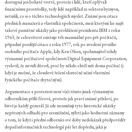
dostupná jen bohaté vrstvě, protože i lidé, kteří oplývali
finančnímu prostředky, tedy lidé například ze sektoru byznysu,
netušili, co si o těchto technologiích myslet. Známé jsou citace
předních manažerů a vlastníků společnosti, mezi kterými lze najít
takové památné ukázky jako prohlášení prezidenta IBM z roku
1943, že celosvětově existuje trh maximálně pro pět počítačů,
případně pozdější citace z roku 1977, rok po uvedení prvního
osobního počítače Apple, kdy Ken Olsen, spolumajitel tehdy
významné počítačové společnosti Digital Equipment Corporation,
vyslovil, že nevidí důvod, proč by někdo chtěl mít doma počítač (i
když je možné, že cloudové řešení skutečně učiní vlastnění
fyzického počítače zbytečným).
Argumentace a posteriori není vůči těmto jinak významným
odborníkům příliš férová, protože jak praví známé přísloví, po
bitvě je každý generál. Já zde nezmiňuji tyto historické ukázky
nepřesných odhadů pro zesměšnění, nýbrž jako hodnotné záznamy
o tom, že když i přední odborníci své doby nedokázali předpovědět
dopad informačních technologií pár let dopředu, jaká je