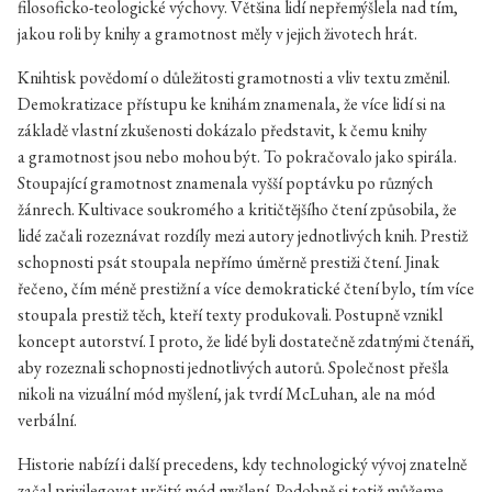
filosoficko-teologické výchovy. Většina lidí nepřemýšlela nad tím,
jakou roli by knihy a gramotnost měly v jejich životech hrát.
Knihtisk povědomí o důležitosti gramotnosti a vliv textu změnil.
Demokratizace přístupu ke knihám znamenala, že více lidí si na
základě vlastní zkušenosti dokázalo představit, k čemu knihy
a gramotnost jsou nebo mohou být. To pokračovalo jako spirála.
Stoupající gramotnost znamenala vyšší poptávku po různých
žánrech. Kultivace soukromého a kritičtějšího čtení způsobila, že
lidé začali rozeznávat rozdíly mezi autory jednotlivých knih. Prestiž
schopnosti psát stoupala nepřímo úměrně prestiži čtení. Jinak
řečeno, čím méně prestižní a více demokratické čtení bylo, tím více
stoupala prestiž těch, kteří texty produkovali. Postupně vznikl
koncept autorství. I proto, že lidé byli dostatečně zdatnými čtenáři,
aby rozeznali schopnosti jednotlivých autorů. Společnost přešla
nikoli na vizuální mód myšlení, jak tvrdí McLuhan, ale na mód
verbální.
Historie nabízí i další precedens, kdy technologický vývoj znatelně
začal privilegovat určitý mód myšlení. Podobně si totiž můžeme