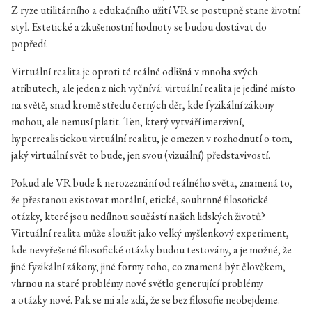
Z ryze utilitárního a edukačního užití VR se postupně stane životní
styl. Estetické a zkušenostní hodnoty se budou dostávat do
popředí.
Virtuální realita je oproti té reálné odlišná v mnoha svých
atributech, ale jeden z nich vyčnívá: virtuální realita je jediné místo
na světě, snad kromě středu černých děr, kde fyzikální zákony
mohou, ale nemusí platit. Ten, který vytváří imerzivní,
hyperrealistickou virtuální realitu, je omezen v rozhodnutí o tom,
jaký virtuální svět to bude, jen svou (vizuální) představivostí.
Pokud ale VR bude k nerozeznání od reálného světa, znamená to,
že přestanou existovat morální, etické, souhrnně filosofické
otázky, které jsou nedílnou součástí našich lidských životů?
Virtuální realita může sloužit jako velký myšlenkový experiment,
kde nevyřešené filosofické otázky budou testovány, a je možné, že
jiné fyzikální zákony, jiné formy toho, co znamená být člověkem,
vhrnou na staré problémy nové světlo generující problémy
a otázky nové. Pak se mi ale zdá, že se bez filosofie neobejdeme.