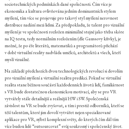
sociotechnických podmínkách dané společnosti. Čím více je
ekonomika a kultura ovlivňována jedním dominantních stylem
myšlení, tím více se projevuje pro takový styl myšlení nerovnost
distribuce nadání mezi lidmi. Za předpokladu, že talent pro vizuální
myšlení je ve společnosti rozložen minimálně stejně jako třeba skóre
na IQ testu, tedy normálním rozložením (dle Gaussovy křivky), je
možné, že po éře literátů, matematiků a programátorů přichází
v době virtuální reality nadvláda umělců, architektů a všech, kteří
myslí vizuálně.
Na základě předchozích dvou technologických revolucí si dovolím
pro vizuální myšlení a virtuální realitu predikci. Pokud se virtuální
realita stane běžnou součástí každodenních životů lidí, familiárnost
s VR bude dostatečnou ekonomickou motivací, aby se pro VR
vytvářely stále detailnější a reálnější HW i SW. Společenská
závislost na VR se bude zvyšovat, a tím i prestiž odborníků, kteří se
těší talentům, které jim dovolí vytvářet nejen specializované
aplikace pro VR, nýbrž komplexní světy, do kterých čím dál tím
více budou lidé “outsourcovat” svůj soukromý i společenský život.