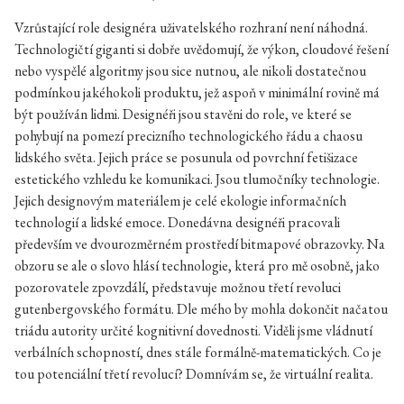
Vzrůstající role designéra uživatelského rozhraní není náhodná.
Technologičtí giganti si dobře uvědomují, že výkon, cloudové řešení
nebo vyspělé algoritmy jsou sice nutnou, ale nikoli dostatečnou
podmínkou jakéhokoli produktu, jež aspoň v minimální rovině má
být používán lidmi. Designéři jsou stavěni do role, ve které se
pohybují na pomezí precizního technologického řádu a chaosu
lidského světa. Jejich práce se posunula od povrchní fetišizace
estetického vzhledu ke komunikaci. Jsou tlumočníky technologie.
Jejich designovým materiálem je celé ekologie informačních
technologií a lidské emoce. Donedávna designéři pracovali
především ve dvourozměrném prostředí bitmapové obrazovky. Na
obzoru se ale o slovo hlásí technologie, která pro mě osobně, jako
pozorovatele zpovzdálí, představuje možnou třetí revoluci
gutenbergovského formátu. Dle mého by mohla dokončit načatou
triádu autority určité kognitivní dovednosti. Viděli jsme vládnutí
verbálních schopností, dnes stále formálně-matematických. Co je
tou potenciální třetí revolucí? Domnívám se, že virtuální realita.