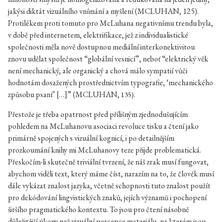
jakýsi diktát vizuálního vnímání a myšlení (
MCLUHAN,
125).
Protilékem proti tomuto pro McLuhana negativnímu trendu byla,
v době před internetem, elektrifikace, jež z individualistické
společnosti měla nově dostupnou mediální interkonektivitou
znovu udělat společnost “globální vesnicí”, neboť “elektrický věk
není mechanický, ale organický a chová málo sympatií vůči
hodnotám dosažených prostřednictvím typografie, ‘mechanického
způsobu psaní’ […]” (
MCLUHAN,
135).
Přestože je třeba opatrnost před přílišným zjednodušujícím
pohledem na McLuhanovu asociaci revoluce tisku a čtení jako
primárně spojených s vizuální kognicí, i po detailnějším
prozkoumání knihy mi McLuhanovy teze přijde problematická.
Přeskočím-li skutečně triviální tvrzení, že náš zrak musí fungovat,
abychom viděli text, který máme číst, narazím na to, že člověk musí
dále vykázat znalost jazyka, včetně schopnosti tuto znalost použít
pro dekódování lingvistických znaků, jejích významů i pochopení
širšího pragmatického kontextu. To jsou pro čtení násobně
důležitější úkony než vizuální percepce materiálu, na kterém jsou