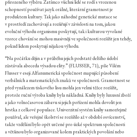
přirozeného výběru. Zatímco všichni lidé se rodí s vrozenou
schopností používat jazyk orálně, literární gramotnost je
produktem kultury. Tak jako náhodné genetické mutace se
v prostředí zachovávají a rozšiřují v závislosti na tom, jakou
evoluční výhodu organismu poskytují, tak i kulturou vyvolané
vzorce chování se mohou masivněji ve společnosti rozšířit jen tehdy,
pokud lidem poskytují nějakou výhodu.
“Na počátku dějin a v průběhu jejich podstatě delšího údobí
zůstávala abeceda výsadou elity.” (FLUSSER, 71), píše Vilém
Flusser v eseji Alfanumerická společnost mapující působení
verbálních a matematických znaků ve společnosti. Gramotnost se
před vynálezem tiskového lisu mohla jen velmi těžce rozšířit,
protože ruční výroba knihy byla nákladná. Knihy byly luxusní zboží
a jako volnočasovou zábavu si jejich pořízení mohla dovolit jen
hrstka z celkové populace. Univerzitní systém knihy samozřejmě
používal, ale veřejné školství se rozšířilo až v období osvícenství,
takže vzdělání bylo opět určené pro úzké spektrum společnosti
a většinou bylo organizované kolem praktických povolání nebo