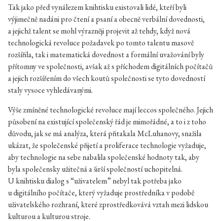
Tak jako před vynálezem knihtisku existovali lidé, kteří byli
výjimečně nadáni pro čtení a psaní a obecně verbální dovednosti,
a jejichž talent se mohl výrazněji projevit až tehdy, když nová
technologická revoluce požadavek po tomto talentu masově
rozšířila, tak i matematická dovednost a formální uvažování byly
přítomny ve společnosti, avšak až s příchodem digitálních počítačů
a jejich rozšířením do všech koutů společnosti se tyto dovedností
staly vysoce vyhledávanými.
Výše zmíněné technologické revoluce mají leccos společného. Jejich
působení na existující společenský řád je mimořádné, a to i z toho
důvodu, jak se má analýza, která přitakala McLuhanovy, snažila
ukázat, že společenské přijetí a proliferace technologie vyžaduje,
aby technologie na sebe nabalila společenské hodnoty tak, aby
byla společensky užitečná a širší společností uchopitelná.
U knihtisku dialog s “uživatelem” nebyl tak potřeba jako
u digitálního počítače, který vyžaduje prostředníka v podobě
uživatelského rozhraní, které zprostředkovává vztah mezi lidskou
kulturou a kulturou stroje.