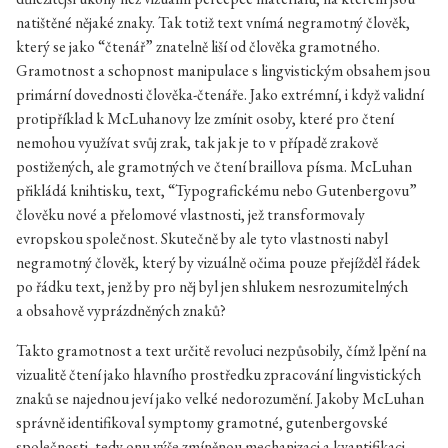
natištěné nějaké znaky. Tak totiž text vnímá negramotný člověk,
který se jako “čtenář” znatelně liší od člověka gramotného.
Gramotnost a schopnost manipulace s lingvistickým obsahem jsou
primární dovednosti člověka-čtenáře. Jako extrémní, i když validní
protipříklad k McLuhanovy lze zmínit osoby, které pro čtení
nemohou využívat svůj zrak, tak jak je to v případě zrakově
postižených, ale gramotných ve čtení braillova písma. McLuhan
přikládá knihtisku, text, “Typografickému nebo Gutenbergovu”
člověku nové a přelomové vlastnosti, jež transformovaly
evropskou společnost. Skutečně by ale tyto vlastnosti nabyl
negramotný člověk, který by vizuálně očima pouze přejížděl řádek
po řádku text, jenž by pro něj byl jen shlukem nesrozumitelných
a obsahově vyprázdněných znaků?
Takto gramotnost a text určitě revoluci nezpůsobily, čímž lpění na
vizualitě čtení jako hlavního prostředku zpracování lingvistických
znaků se najednou jeví jako velké nedorozumění. Jakoby McLuhan
správně identifikoval symptomy gramotné, gutenbergovské
společnosti, tedy onu výše zmíněnou mechanizaci a kvantifikaci