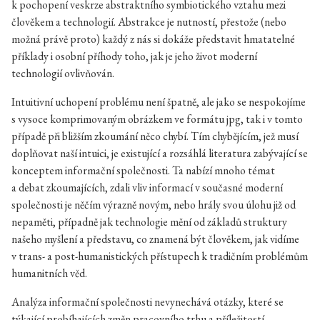
k pochopení veskrze abstraktního symbiotického vztahu mezi
člověkem a technologií. Abstrakce je nutností, přestože (nebo
možná právě proto) každý z nás si dokáže představit hmatatelné
příklady i osobní příhody toho, jak je jeho život moderní
technologií ovlivňován.
Intuitivní uchopení problému není špatně, ale jako se nespokojíme
s vysoce komprimovaným obrázkem ve formátu jpg, tak i v tomto
případě při bližším zkoumání něco chybí. Tím chybějícím, jež musí
doplňovat naší intuici, je existující a rozsáhlá literatura zabývající se
konceptem informační společnosti. Ta nabízí mnoho témat
a debat zkoumajících, zdali vliv informací v současné moderní
společnosti je něčím výrazně novým, nebo hrály svou úlohu již od
nepaměti, případně jak technologie mění od základů struktury
našeho myšlení a představu, co znamená být člověkem, jak vidíme
v trans- a post-humanistických přístupech k tradičním problémům
humanitních věd.
Analýza informační společnosti nevynechává otázky, které se
týkající probíhajících změn pracovního trhu a příležitostí.