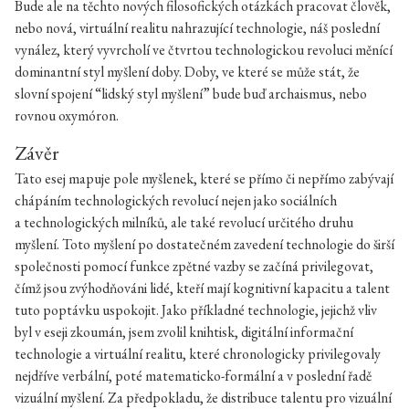
Bude ale na těchto nových filosofických otázkách pracovat člověk,
nebo nová, virtuální realitu nahrazující technologie, náš poslední
vynález, který vyvrcholí ve čtvrtou technologickou revoluci měnící
dominantní styl myšlení doby. Doby, ve které se může stát, že
slovní spojení “lidský styl myšlení” bude buď archaismus, nebo
rovnou oxymóron.
Závěr
Tato esej mapuje pole myšlenek, které se přímo či nepřímo zabývají
chápáním technologických revolucí nejen jako sociálních
a technologických milníků, ale také revolucí určitého druhu
myšlení. Toto myšlení po dostatečném zavedení technologie do širší
společnosti pomocí funkce zpětné vazby se začíná privilegovat,
čímž jsou zvýhodňováni lidé, kteří mají kognitivní kapacitu a talent
tuto poptávku uspokojit. Jako příkladné technologie, jejichž vliv
byl v eseji zkoumán, jsem zvolil knihtisk, digitální informační
technologie a virtuální realitu, které chronologicky privilegovaly
nejdříve verbální, poté matematicko-formální a v poslední řadě
vizuální myšlení. Za předpokladu, že distribuce talentu pro vizuální