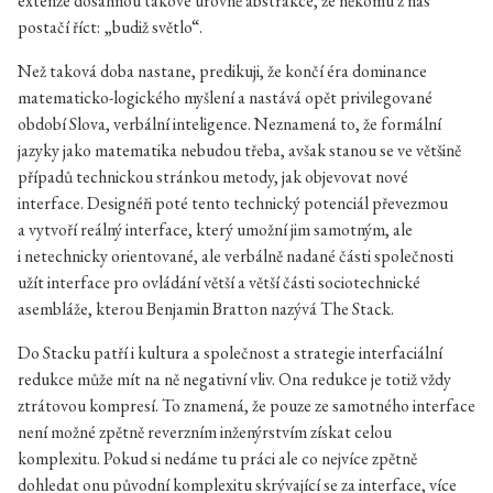
extenze dosáhnou takové úrovně abstrakce, že někomu z nás
postačí říct: „budiž světlo“.
Než taková doba nastane, predikuji, že končí éra dominance
matematicko-logického myšlení a nastává opět privilegované
období Slova, verbální inteligence. Neznamená to, že formální
jazyky jako matematika nebudou třeba, avšak stanou se ve většině
případů technickou stránkou metody, jak objevovat nové
interface. Designéři poté tento technický potenciál převezmou
a vytvoří reálný interface, který umožní jim samotným, ale
i netechnicky orientované, ale verbálně nadané části společnosti
užít interface pro ovládání větší a větší části sociotechnické
asembláže, kterou Benjamin Bratton nazývá The Stack.
Do Stacku patří i kultura a společnost a strategie interfaciální
redukce může mít na ně negativní vliv. Ona redukce je totiž vždy
ztrátovou kompresí. To znamená, že pouze ze samotného interface
není možné zpětně reverzním inženýrstvím získat celou
komplexitu. Pokud si nedáme tu práci ale co nejvíce zpětně
dohledat onu původní komplexitu skrývající se za interface, více