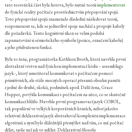
tato teoretická část byla hotova, bylo nutné teorii
implementovat
do fyzické reality počítače prostřednictvím přepojování spojů.
Toto přepojování spojů znamenalo důsledně následovat teorii,
rozpomenout se, kde se jednotlivé spoje nachází a propojit kabely
dle požadavků. Tento kognitivní úkon se velmi podobá
zapamatování si sémiotického symbolu (pozice, označení kabelu)
a jeho přidruženou funkci.
Byla to žena, programátorka Kathleen Booth, která navrhla první
abstraktní vrstvu nad fyzickou implementací kódu – assemblage
jazyk -, který umožňoval komunikovat s počítačem pomocí
primitivních, ale stále mocných operací přesunů obsahu paměti
z jedné do druhé, skoků, podmínek apod. Další žena, Grace
Hopper, povýšila komunikaci s počítačem na něco, co se skutečně
komunikaci blížilo. Navrhla první programovací jazyk COBOL,
tak populární ve velkých korporátních kruzích, neboť jakožto
relativně deklarativní jazyk abstrahoval komplexitu implementace
algoritmů a nyní bylo důležitější přemýšlet nad tím, co má počítač
dělat, spíše než jak to udělat. Deklarativní filosofie