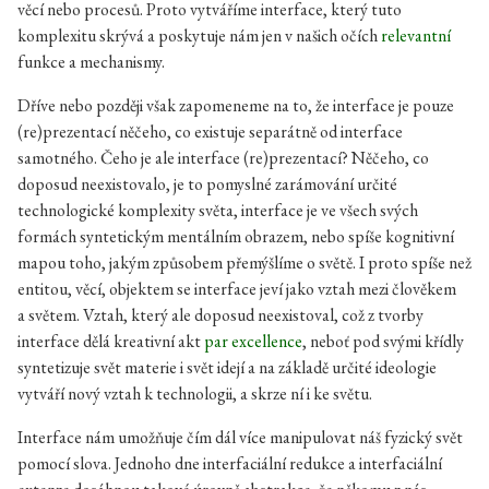
věcí nebo procesů. Proto vytváříme interface, který tuto
komplexitu skrývá a poskytuje nám jen v našich očích
relevantní
funkce a mechanismy.
Dříve nebo později však zapomeneme na to, že interface je pouze
(re)prezentací něčeho, co existuje separátně od interface
samotného. Čeho je ale interface (re)prezentací? Něčeho, co
doposud neexistovalo, je to pomyslné zarámování určité
technologické komplexity světa, interface je ve všech svých
formách syntetickým mentálním obrazem, nebo spíše kognitivní
mapou toho, jakým způsobem přemýšlíme o světě. I proto spíše než
entitou, věcí, objektem se interface jeví jako vztah mezi člověkem
a světem. Vztah, který ale doposud neexistoval, což z tvorby
interface dělá kreativní akt
par excellence
, neboť pod svými křídly
syntetizuje svět materie i svět idejí a na základě určité ideologie
vytváří nový vztah k technologii, a skrze ní i ke světu.
Interface nám umožňuje čím dál více manipulovat náš fyzický svět
pomocí slova. Jednoho dne interfaciální redukce a interfaciální