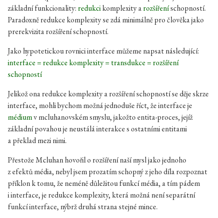
základní funkcionality:
redukci
komplexity a
rozšíření
schopností.
Paradoxně redukce komplexity se zdá minimálně pro člověka jako
prerekvizita rozšíření schopností.
Jako hypotetickou rovnici interface můžeme napsat následující:
interface = redukce komplexity = transdukce = rozšíření
schopností
Jelikož ona redukce komplexity a rozšíření schopností se děje skrze
interface, mohli bychom možná jednoduše říct, že interface je
médium
v mcluhanovském smyslu, jakožto entita-proces, jejíž
základní povahou je neustálá interakce s ostatními entitami
a překlad mezi nimi.
Přestože Mcluhan hovořil o rozšíření naší mysl jako jednoho
z efektů média, nebyl jsem prozatím schopný z jeho díla rozpoznat
příklon k tomu, že neméně důležitou funkcí média, a tím pádem
i interface, je redukce komplexity, která možná není separátní
funkcí interface, nýbrž druhá strana stejné mince.