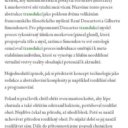
účelem, aby našemu intelektu poskytla roz-hran-í (interface)
k mnohovrstvé síti vztahů mezi věcmi. Nazvěme tento proces
abstrakce
transdukcí
jako poklonu dvěma velikánům
francouzského filosofického myšlení: René Descartovi a Gilbertu
Simondonovi. Pro připomenutí Descartes
transdukcí
myslel
proces vykonávaný šišinkou mozkovou (pineal gland), která
propojovala tělo a mysl, zatímco Simondon ve své ontologii
označoval
transdukcí
proces individuace směřující k meta-
stabilnímu individuu, které se vynořuje z hlubin neoddělené
virtuální vrstvy reality obsahující potenciál k aktualitě.
Nejjednodušší způsob, jak si představit koncept technologie jako
redukce a abstrahování komplexity je například rozdělání ohně
a programování.
Pokud si pračlověk chtěl ohřát svou masitou kořist, aby lépe
chutnala a také ohřátím odstranil bakterie, potřeboval rozdělat
oheň. Nejdříve čekal na přírodu, až uhodí blesk. Poté se naučil
uchovávat přírodou rozdělaný oheň. Po nějaké době se jej naučil
rozdělávat sám. Dále do přítomnosti jsme popsali chemickou