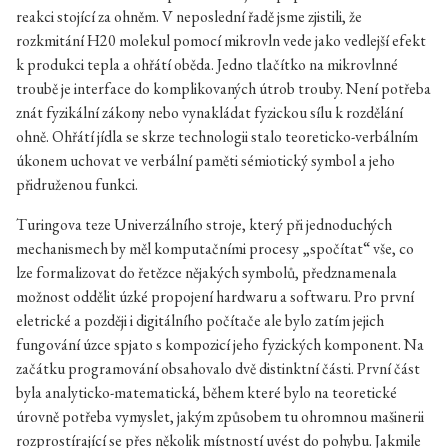
reakci stojící za ohněm. V neposlední řadě jsme zjistili, že
rozkmitání H20 molekul pomocí mikrovln vede jako vedlejší efekt
k produkci tepla a ohřátí oběda. Jedno tlačítko na mikrovlnné
troubě je interface do komplikovaných útrob trouby. Není potřeba
znát fyzikální zákony nebo vynakládat fyzickou sílu k rozdělání
ohně. Ohřátí jídla se skrze technologii stalo teoreticko-verbálním
úkonem uchovat ve verbální paměti sémiotický symbol a jeho
přidruženou funkci.
Turingova teze Univerzálního stroje, který při jednoduchých
mechanismech by měl komputačními procesy „spočítat“ vše, co
lze formalizovat do řetězce nějakých symbolů, předznamenala
možnost oddělit úzké propojení hardwaru a softwaru. Pro první
eletrické a později i digitálního počítače ale bylo zatím jejich
fungování úzce spjato s kompozicí jeho fyzických komponent. Na
začátku programování obsahovalo dvě distinktní části. První část
byla analyticko-matematická, během které bylo na teoretické
úrovně potřeba vymyslet, jakým způsobem tu ohromnou mašinerii
rozprostírající se přes několik místností uvést do pohybu. Jakmile