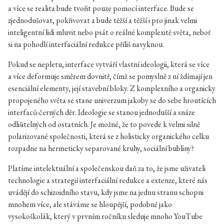
a více se realita bude tvořit pouze pomocí interface. Bude se
zjednodušovat, pokřivovat a bude těžší a těžší i pro jinak velmi
inteligentní lidi mluvit nebo psát o reálné komplexitě světa, neboť
si na pohodlí interfaciální redukce příliš navyknou.
Pokud se nepletu, interface vytváří vlastní ideologii, která se více
a více deformuje směrem dovnitř, čímž se pomyslně z ní ždímají jen
esenciální elementy, její stavební bloky. Z komplexního a organicky
propojeného světa se stane univerzum jakoby se do sebe hroutících
interfaců-černých děr. Ideologie se stanou jednodušší a snáze
odlišitelných od ostatních. Je možné, že to povede k velmi silně
polarizované společnosti, která se z holisticky organického celku
rozpadne na hermeticky separované kruhy, sociální bubliny?
Platíme intelektuální a společenskou daň za to, že jsme uživateli
technologie a strategií interfaciální redukce a extenze, které nás
uvádějí do schizoidního stavu, kdy jsme na jednu stranu schopni
mnohem více, ale stáváme se hloupější, podobně jako
vysokoškolák, který v prvním ročníku sleduje mnoho YouTube