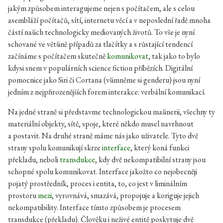
jakým způsobem interagujeme nejen s počítačem, ale s celou
asembláží počítačů, sítí, internetu věcí a v neposlední řadě mnoha
částí našich technologicky mediovaných životů. To vše je nyní
schované ve většině případů za tlačítky a s růstající tendencí
začínáme s počítačem skutečně
komunikovat
, tak jako to bylo
kdysi snem v populárních science fiction příbězích. Digitální
pomocnice jako Siri či Cortana (všimněme si genderu) jsou nyní
jedním z nejpřirozenějších forem interakce: verbální komunikací.
Na jedné straně si představme technologickou mašinerii, všechny ty
materiální objekty, sítě, spoje, které někdo musel navrhnout
a postavit. Na druhé straně máme nás jako uživatele. Tyto dvě
strany spolu komunikují skrze
interface
, který koná funkci
překladu, neboli
transdukce
, kdy dvě nekompatibilní strany jsou
schopné spolu komunikovat. Interface jakožto co nejobecněji
pojatý prostředník, proces i entita, to, co jest v liminálním
prostoru
mezi
, vyrovnává, smazává, propojuje a koriguje jejich
nekompatibility. Interface tímto způsobem je procesem
transdukce (překladu). Člověku i neživé entitě poskytuje dvě