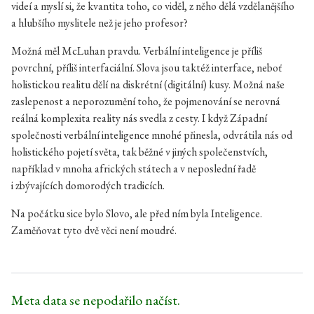
videí a myslí si, že kvantita toho, co viděl, z něho dělá vzdělanějšího
a hlubšího myslitele než je jeho profesor?
Možná měl McLuhan pravdu. Verbální inteligence je příliš
povrchní, příliš interfaciální. Slova jsou taktéž interface, neboť
holistickou realitu dělí na diskrétní (digitální) kusy. Možná naše
zaslepenost a neporozumění toho, že pojmenování se nerovná
reálná komplexita reality nás svedla z cesty. I když Západní
společnosti verbální inteligence mnohé přinesla, odvrátila nás od
holistického pojetí světa, tak běžné v jiných společenstvích,
například v mnoha afrických státech a v neposlední řadě
i zbývajících domorodých tradicích.
Na počátku sice bylo Slovo, ale před ním byla Inteligence.
Zaměňovat tyto dvě věci není moudré.
Meta data se nepodařilo načíst.