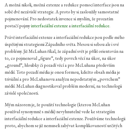
A možná nikoli, možná extenze a redukce pomocí interface jsou na
sobě dvě nezávislé strategie. A proto by si zasloužily samostatné
pojmenování. Pro nedostatek invence si myslím, že prozatím
postačí pojmy
interfaciální extenze
a
interfaciální redukce
.
Právě interfaciální extenze a interfaciální redukce jsou podle mého
úspěšnými strategiemi Západního světa. Nesou si sebou ale i své
problémy. Již McLuhan říkal, že západní svět je příliš orientován na
to, co pojmenoval „figure“, tedy povrch věcí na úkor, na úkor
„ground“, hloubky či pozadí věcí a pro McLuhana především
médií. Toto pozadí média je onou formou, kdežto obsah média je
triviální a pro McLuhanovu analýzu nepodstatným „povrchem“
médií. McLuhan diagnostikoval problém moderní, na technologii
závislé společnosti.
Mým názorem je, že použití technologie (kterou McLuhan
používal synonymně s médii) nevyhnutelně vede ke strategiím
interfaciální redukce a interfaciální extenze. Používáme technologii
proto, abychom se již nemuseli zabývat komplikovaností určitých