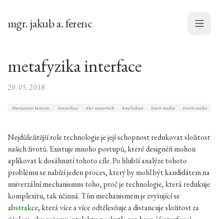
mgr. jakub a. ferenc
Menu
metafyzika interface
20. 05. 2018
#benjamin bratton
#interface
#lev manovich
#mcluhan
#new media
#nová média
Nejdůležitější role technologie je její schopnost redukovat složitost
našich životů. Existuje mnoho postupů, které designéři mohou
aplikovat k dosáhnutí tohoto cíle. Po hlubší analýze tohoto
problému se nabízí jeden proces, který by mohl být kandidátem na
univerzální mechanismus toho, proč je technologie, která redukuje
komplexitu, tak účinná. Tím mechanismem je zvyšující se
abstrakce
, která více a více odtělesňuje a distancuje složitost za