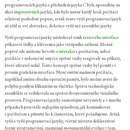
programovacích jazyků s příchodem jazyka C byla upozaděna na
úkor
imperativních
jazyků, kde bylo nutné každý krok počítače
relativně podrobně popsat, avšak tento vyšší programovací jazyk
už těžil ze své abstrakce, dokonce vyšší než assembler jazyky.
Vyšší programovací jazyky následoval vznik
textového interface
příkazové řádky a klávesnice jako vstupního zařízení. Možná
poprvé zde můžeme hovořit o
interakci
s počítačem, neboť
počítače v nekonečné smyčce zpětné vazby reagovaly na příkazy,
které uživatel zadal. Tento koncept zpětné vazby byl použit i v
prvním grafickém interface. Nyní vnitřní mašinerii počítače,
například změnu obsahu operační paměti, bylo možné uvést do
pohybu pouhým kliknutím na tlačítko. Správa technologické
asembláže se redukovala na správu dvourozměrného vizuálního
prostoru. Programovací jazyky samozřejmě nevymřely a v mnoha
případech jsou stále nejlepším způsobem, jak komunikovat
s počítačem a přinutit ho k činnostem, které požadujeme. Avšak
vyšší a vyšší programovací jazyky, včetně návratu deklarativní
formy programování, znamenají monumentální evoluci v tom,