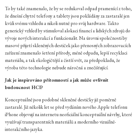
To by také znamenalo, že by se redukoval odpad pramenící z toho,
že dnešní chytré telefony a tablety jsou pokládány za zastaralé jen
kvůli svému vzhledu a nikoli nutně pro svůj hardware. Takto
generický vzhled by stimuloval alokaci financí a lidských zdrojů do
vývoje nových interakcí a funkcionalit. Na úrovni společnosti by
masové přijetí skleněných destiček jako přenosných zobrazovacích
zařízení znamenalo šetření přírody, méně odpadu, lepší recyklaci
materiálu, a tak ekologičtější a čistší svět, za předpokladu, že
výroba této technologie nebude náročná a znečišťující.
Jak je inspirováno přítomností a jak může ovlivnit
budoucnost HCI?
Konceptuálně jsou podobné skleněné destičky již poměrně
zastaralé. Již několik let se před vydáním nového Apple telefonu
iPhone objevují na internetu neoficiální konceptuální návrhy, které
využívají transparentních materiálů a moderního vizuálně-
interakčního jazyka.