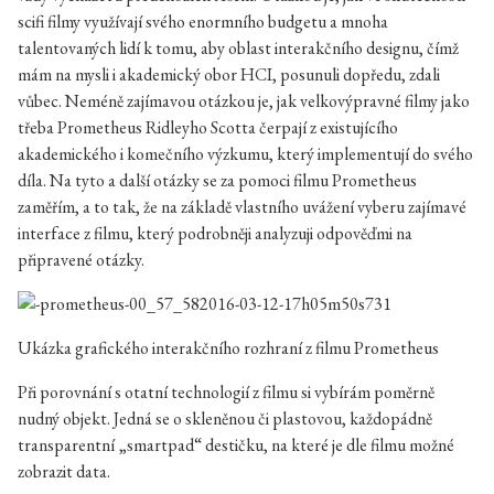
scifi filmy využívají svého enormního budgetu a mnoha
talentovaných lidí k tomu, aby oblast interakčního designu, čímž
mám na mysli i akademický obor HCI, posunuli dopředu, zdali
vůbec. Neméně zajímavou otázkou je, jak velkovýpravné filmy jako
třeba Prometheus Ridleyho Scotta čerpají z existujícího
akademického i komečního výzkumu, který implementují do svého
díla. Na tyto a další otázky se za pomoci filmu Prometheus
zaměřím, a to tak, že na základě vlastního uvážení vyberu zajímavé
interface z filmu, který podrobněji analyzuji odpověďmi na
připravené otázky.
Ukázka grafického interakčního rozhraní z filmu Prometheus
Při porovnání s otatní technologií z filmu si vybírám poměrně
nudný objekt. Jedná se o skleněnou či plastovou, každopádně
transparentní „smartpad“ destičku, na které je dle filmu možné
zobrazit data.