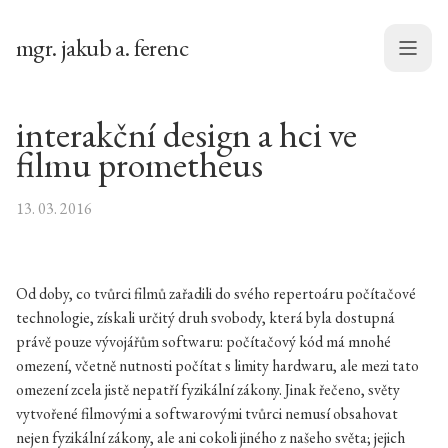
mgr. jakub a. ferenc
Menu
interakční design a hci ve
filmu prometheus
13. 03. 2016
Od doby, co tvůrci filmů zařadili do svého repertoáru počítačové
technologie, získali určitý druh svobody, která byla dostupná
právě pouze vývojářům softwaru: počítačový kód má mnohé
omezení, včetně nutnosti počítat s limity hardwaru, ale mezi tato
omezení zcela jistě nepatří fyzikální zákony. Jinak řečeno, světy
vytvořené filmovými a softwarovými tvůrci nemusí obsahovat
nejen fyzikální zákony, ale ani cokoli jiného z našeho světa; jejich