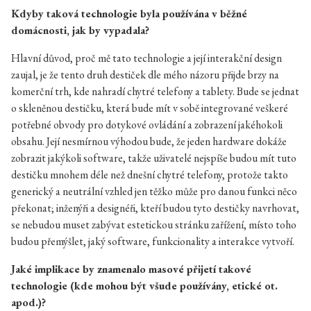
Kdyby taková technologie byla používána v běžné
domácnosti, jak by vypadala?
Hlavní důvod, proč mě tato technologie a její interakční design
zaujal, je že tento druh destiček dle mého názoru přijde brzy na
komerční trh, kde nahradí chytré telefony a tablety. Bude se jednat
o skleněnou destičku, která bude mít v sobě integrované veškeré
potřebné obvody pro dotykové ovládání a zobrazení jakéhokoli
obsahu. Její nesmírnou výhodou bude, že jeden hardware dokáže
zobrazit jakýkoli software, takže uživatelé nejspíše budou mít tuto
destičku mnohem déle než dnešní chytré telefony, protože takto
generický a neutrální vzhled jen těžko může pro danou funkci něco
překonat; inženýři a designéři, kteří budou tyto destičky navrhovat,
se nebudou muset zabývat estetickou stránku zařížení, místo toho
budou přemýšlet, jaký software, funkcionality a interakce vytvoří.
Jaké implikace by znamenalo masové přijetí takové
technologie (kde mohou být všude používány, etické ot.
apod.)?