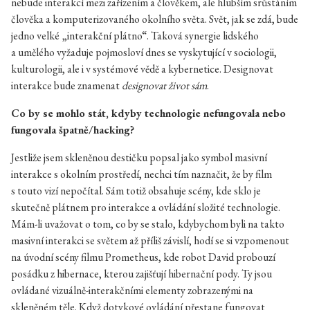
nebude interakcí mezi zařízením a člověkem, ale hlubším srůstáním
člověka a komputerizovaného okolního světa. Svět, jak se zdá, bude
jedno velké „interakční plátno“. Taková synergie lidského
a umělého vyžaduje pojmosloví dnes se vyskytující v sociologii,
kulturologii, ale i v systémové vědě a kybernetice. Designovat
interakce bude znamenat
designovat život sám
.
Co by se mohlo stát, kdyby technologie nefungovala nebo
fungovala špatně/hacking?
Jestliže jsem skleněnou destičku popsal jako symbol masivní
interakce s okolním prostředí, nechci tím naznačit, že by film
s touto vizí nepočítal. Sám totiž obsahuje scény, kde sklo je
skutečně plátnem pro interakce a ovládání složité technologie.
Mám-li uvažovat o tom, co by se stalo, kdybychom byli na takto
masivní interakci se světem až příliš závislí, hodí se si vzpomenout
na úvodní scény filmu Prometheus, kde robot David probouzí
posádku z hibernace, kterou zajišťují hibernační pody. Ty jsou
ovládané vizuálně-interakčními elementy zobrazenými na
skleněném těle. Když dotykové ovládání přestane fungovat