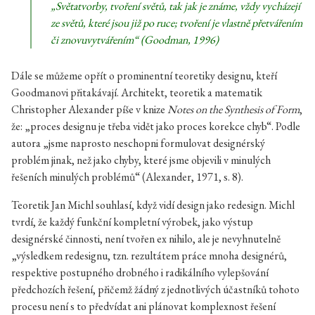
„Světatvorby, tvoření světů, tak jak je známe, vždy vycházejí
ze světů, které jsou již po ruce; tvoření je vlastně přetvářením
či znovuvytvářením“ (Goodman, 1996)
Dále se můžeme opřít o prominentní teoretiky designu, kteří
Goodmanovi přitakávají. Architekt, teoretik a matematik
Christopher Alexander píše v knize
Notes on the Synthesis of Form
,
že: „proces designu je třeba vidět jako proces korekce chyb“. Podle
autora „jsme naprosto neschopni formulovat designérský
problém jinak, než jako chyby, které jsme objevili v minulých
řešeních minulých problémů“ (Alexander, 1971, s. 8).
Teoretik Jan Michl souhlasí, když vidí design jako redesign. Michl
tvrdí, že každý funkční kompletní výrobek, jako výstup
designérské činnosti, není tvořen ex nihilo, ale je nevyhnutelně
„výsledkem redesignu, tzn. rezultátem práce mnoha designérů,
respektive postupného drobného i radikálního vylepšování
předchozích řešení, přičemž žádný z jednotlivých účastníků tohoto
procesu není s to předvídat ani plánovat komplexnost řešení