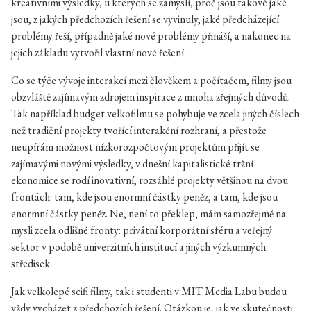
kreativními výsledky, u kterých se zamyslí, proč jsou takové jaké
jsou, z jakých předchozích řešení se vyvinuly, jaké předcházející
problémy řeší, případně jaké nové problémy přináší, a nakonec na
jejich základu vytvořil vlastní nové řešení.
Co se týče vývoje interakcí mezi člověkem a počítačem, filmy jsou
obzvláště zajímavým zdrojem inspirace z mnoha zřejmých důvodů.
Tak například budget velkofilmu se pohybuje ve zcela jiných číslech
než tradiční projekty tvořící interakční rozhraní, a přestože
neupírám možnost nízkorozpočtovým projektům přijít se
zajímavými novými výsledky, v dnešní kapitalistické tržní
ekonomice se rodí inovativní, rozsáhlé projekty většinou na dvou
frontách: tam, kde jsou enormní částky peněz, a tam, kde jsou
enormní částky peněz. Ne, není to překlep, mám samozřejmě na
mysli zcela odlišné fronty: privátní korporátní sféru a veřejný
sektor v podobě univerzitních institucí a jiných výzkumných
středisek.
Jak velkolepé scifi filmy, tak i studenti v MIT Media Labu budou
vždy vycházet z předchozích řešení. Otázkou je, jak ve skutečnosti