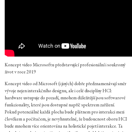
Koncept video Microsoftu představující profesionální i soukromý
život v roce 2019
Koncept video od Microsoft (i jiných) dobře předznamenávají směr
vývoje nejen interakčního designu, ale i celé disciplíny HCI:
hardware ustupuje do pozadí, mnohem důležitější jsou softwarové
funkcionality, které jsou dostupné napříč spektrem zařížení.
Pokud potenciálně každá plocha bude plátnem pro interakci mezi
člověkem a počítačem, je nevyhnutelné, že budoucnost oboru HCI
bude mnohem více orientována na holistické pojetí interakce. Ta