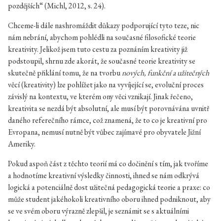
pozdějších“ (Michl, 2012, s. 24).
Chceme-li dále nashromáždit důkazy podporující tyto teze, nic
nám nebrání, abychom pohlédli na současné filosofické teorie
kreativity. Jelikož jsem tuto cestu za poznáním kreativity již
podstoupil, shrnu zde akorát, že současné teorie kreativity se
skutečně přiklání tomu, že na tvorbu
nových, funkční a užitečných
věcí (kreativity) lze pohlížet jako na vyvíjející se, evoluční proces
závislý na kontextu, ve kterém ony věci vznikají. Jinak řečeno,
kreativita se nezdá být absolutní, ale musí být porovnávána uvnitř
daného referečního rámce, což znamená, že to co je kreativní pro
Evropana, nemusí nutně být vůbec zajímavé pro obyvatele Jižní
Ameriky.
Pokud aspoň část z těchto teorií má co dočinění s tím, jak tvoříme
a hodnotíme kreativní výsledky činnosti, ihned se nám odkrývá
logická a potenciálně dost užitečná pedagogická teorie a praxe: co
může student jakéhokoli kreativního oboru ihned podniknout, aby
se ve svém oboru výrazně zlepšil, je seznámit se s aktuálními