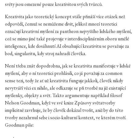
světy jsou omezené pouze kreativitou svých tvůrců.
Kreativita jako teoretický koncept stále přináší více otázek než
odpovědí, čemuž se nemůžeme divit, jelikož mnozí teoretici
označují kreativní myšlení za pantheon nejvyššího lidského myšlení,
což se mimo jiné také projevuje v interdisciplinárním oboru umělé
inteligence, kde dosáhnutí AI obsahující kreativitu se považuje za
bod, singularitu, kdy stroj nahradí člověka.
Není třeba znát dopodrobna, jak se kreativita manifestuje v lidské
myšlení, aby o ní teoretici prohlásili, co já považuji za common
sense tezi, tedy že ať už kreativita funguje jakkoli, člověk nikdy
nevytváří věci ex nihilo, ale odkazuje se při tvorbě na již existující
myšlenky, objekty a svět. Takto argumentuje například filosof
Nelson Goodman, když ve své knize Způsovy světatvorby
implicitně zavrhuje, že by člověk dokázal tvořit, aniž by do této
tvorby nezahrnul sebe i socio-kulturní kontext, ve kterém tvoří.
Goodman píše: