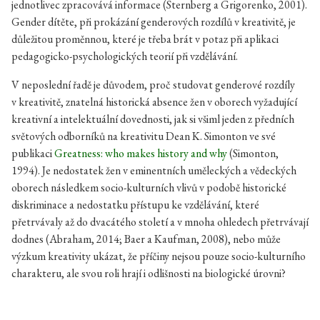
jednotlivec zpracovává informace (Sternberg a Grigorenko, 2001).
Gender dítěte, při prokázání genderových rozdílů v kreativitě, je
důležitou proměnnou, které je třeba brát v potaz při aplikaci
pedagogicko-psychologických teorií při vzdělávání.
V neposlední řadě je důvodem, proč studovat genderové rozdíly
v kreativitě, znatelná historická absence žen v oborech vyžadující
kreativní a intelektuální dovednosti, jak si všiml jeden z předních
světových odborníků na kreativitu Dean K. Simonton ve své
publikaci
Greatness: who makes history and why
(Simonton,
1994). Je nedostatek žen v eminentních uměleckých a vědeckých
oborech následkem socio-kulturních vlivů v podobě historické
diskriminace a nedostatku přístupu ke vzdělávání, které
přetrvávaly až do dvacátého století a v mnoha ohledech přetrvávají
dodnes (Abraham, 2014; Baer a Kaufman, 2008), nebo může
výzkum kreativity ukázat, že příčiny nejsou pouze socio-kulturního
charakteru, ale svou roli hrají i odlišnosti na biologické úrovni?