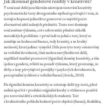
Jak zkoumat genderové rozdíly v kreativitě?
V současné době jsou hlavním nástrojem testování kreativity
psychometrické testy divergentního myšlení spočívající v tom, že
testují schopnost jednotlivce generovat co největší počet
alternativní užití zadaných předmětů. Tento test dominuje
současnému výzkumu, což s sebou může přinášet několik
metodických problémů. v první řadě se jedná o test, který se
zaměřuje na hodnocení fluence, tedy kvantity, a ne kvality
možností, které jedinec vymyslel. Dále jsou tyto testy orientovány
na verbální dovednosti, čímž mohou znevýhodňovat další,
například vizuálně-prostorové (figurální) domény kreativity, a tím
i jeden z genderů, zvláště na pozadí výzkumu, který prozrazuje, že
dívky a ženy převyšují své protějšky v jazykových dovednostech,
perceptuální rychlosti a verbální fluenci (Artola, 2010).
Na figurální doménu kreativity se orientuje další typ testů, jehož
zadání spočívá v produkci originální kresby a většinou se používá
pro testování dětí a středoškolských studentů. Test
z kvalitativního pohledu hodnotí počet objektů (fluenci), flexibilitu,