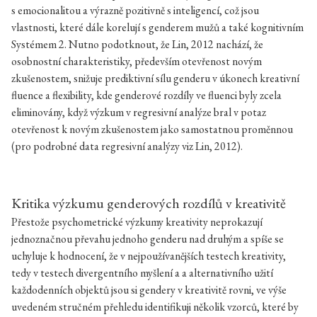
s emocionalitou a výrazně pozitivně s inteligencí, což jsou
vlastnosti, které dále korelují s genderem mužů a také kognitivním
Systémem 2. Nutno podotknout, že Lin, 2012 nachází, že
osobnostní charakteristiky, především otevřenost novým
zkušenostem, snižuje prediktivní sílu genderu v úkonech kreativní
fluence a flexibility, kde genderové rozdíly ve fluenci byly zcela
eliminovány, když výzkum v regresivní analýze bral v potaz
otevřenost k novým zkušenostem jako samostatnou proměnnou
(pro podrobné data regresivní analýzy viz Lin, 2012).
Kritika výzkumu genderových rozdílů v kreativitě
Přestože psychometrické výzkumy kreativity neprokazují
jednoznačnou převahu jednoho genderu nad druhým a spíše se
uchyluje k hodnocení, že v nejpoužívanějších testech kreativity,
tedy v testech divergentního myšlení a a alternativního užití
každodenních objektů jsou si gendery v kreativitě rovni, ve výše
uvedeném stručném přehledu identifikuji několik vzorců, které by