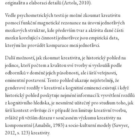
originalitu a elaboraci detailů (Artola, 2010).
Vedle psychometrických testů je možné zkoumat kreativitu
pomocí funkční magnetické rezonance na úrovni jednotlivých
mozkových struktur, kde především tvar a aktivita dané části
mozku korelující s činností jednotlivce jsou empirická data,
kterými lze provádět komparace mezi jednotlivci.
Další možností, jak zkoumat kreativitu, je historický pohled na
jedince, kteří počtem a kvalitou své tvorby si vysloužili podle
odborníků v doméně jejich působnosti, ale i širší veřejnosti,
eminentní postavení. Tento pohled ukazuje nejzřetelněji, že
genderové rozdíly v kreativní a kognitiní eminenci existují. i když
historický pohled poskytuje nejméně informací k vysvětlení rozdílů
z kognitivního hlediska, je nesmírně užitečný pro studium toho, jak
širší kontext ovlivňuje či v případě žen limituje kreativní tvorbu,
zvláště při větším důrazu v současném výzkumu kreativity na
komponentní (Amabile, 1983) a socio-kulturní modely (Sawyer,
2012, s. 123) kreativity.