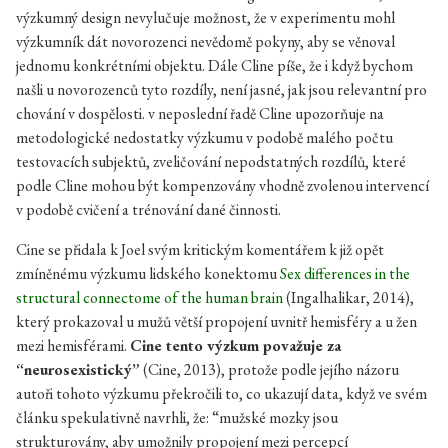
výzkumný design nevylučuje možnost, že v experimentu mohl
výzkumník dát novorozenci nevědomě pokyny, aby se věnoval
jednomu konkrétními objektu. Dále Cline píše, že i když bychom
našli u novorozenců tyto rozdíly, není jasné, jak jsou relevantní pro
chování v dospělosti. v neposlední řadě Cline upozorňuje na
metodologické nedostatky výzkumu v podobě malého počtu
testovacích subjektů, zveličování nepodstatných rozdílů, které
podle Cline mohou být kompenzovány vhodně zvolenou intervencí
v podobě cvičení a trénování dané činnosti.
Cine se přidala k Joel svým kritickým komentářem k již opět
zmíněnému výzkumu lidského konektomu
Sex differences in the
structural connectome of the human brain
(Ingalhalikar, 2014),
který prokazoval u mužů větší propojení uvnitř hemisféry a u žen
mezi hemisférami.
Cine tento výzkum považuje za
“neurosexistický”
(Cine, 2013), protože podle jejího názoru
autoři tohoto výzkumu překročili to, co ukazují data, když ve svém
článku spekulativně navrhli, že: “mužské mozky jsou
strukturovány, aby umožnily propojení mezi percepcí