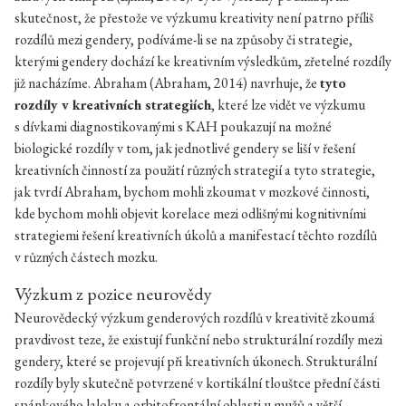
skutečnost, že přestože ve výzkumu kreativity není patrno příliš
rozdílů mezi gendery, podíváme-li se na způsoby či strategie,
kterými gendery dochází ke kreativním výsledkům, zřetelné rozdíly
již nacházíme. Abraham (Abraham, 2014) navrhuje, že
tyto
rozdíly v kreativních strategiích
, které lze vidět ve výzkumu
s dívkami diagnostikovanými s KAH poukazují na možné
biologické rozdíly v tom, jak jednotlivé gendery se liší v řešení
kreativních činností za použití různých strategií a tyto strategie,
jak tvrdí Abraham, bychom mohli zkoumat v mozkové činnosti,
kde bychom mohli objevit korelace mezi odlišnými kognitivními
strategiemi řešení kreativních úkolů a manifestací těchto rozdílů
v různých částech mozku.
Výzkum z pozice neurovědy
Neurovědecký výzkum genderových rozdílů v kreativitě zkoumá
pravdivost teze, že existují funkční nebo strukturální rozdíly mezi
gendery, které se projevují při kreativních úkonech. Strukturální
rozdíly byly skutečně potvrzené v kortikální tlouštce přední části
spánkového laloku a orbitofrontální oblasti u mužů a větší