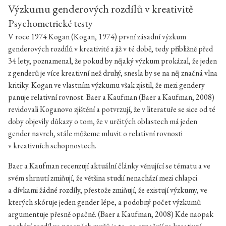
Výzkumu genderových rozdílů v kreativitě
Psychometrické testy
V roce 1974 Kogan (Kogan, 1974) první zásadní výzkum
genderových rozdílů v kreativitě a již v té době, tedy přibližně před
34 lety, poznamenal, že pokud by nějaký výzkum prokázal, že jeden
z genderů je více kreativní než druhý, snesla by se na něj značná vlna
kritiky. Kogan ve vlastním výzkumu však zjistil, že mezi gendery
panuje relativní rovnost. Baer a Kaufman (Baer a Kaufman, 2008)
revidovali Koganovo zjištění a potvrzují, že v literatuře se sice od té
doby objevily důkazy o tom, že v určitých oblastech má jeden
gender navrch, stále můžeme mluvit o relativní rovnosti
v kreativních schopnostech.
Baer a Kaufman recenzují aktuální články věnující se tématu a ve
svém shrnutí zmiňují, že většina studií nenachází mezi chlapci
a dívkami žádné rozdíly, přestože zmiňují, že existují výzkumy, ve
kterých skóruje jeden gender lépe, a podobný počet výzkumů
argumentuje přesně opačně. (Baer a Kaufman, 2008) Kde naopak