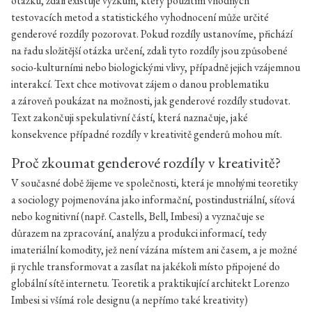
otázku, zdali existuje výzkum, který použitím vhodných
testovacích metod a statistického vyhodnocení může určité
genderové rozdíly pozorovat. Pokud rozdíly ustanovíme, přichází
na řadu složitější otázka určení, zdali tyto rozdíly jsou způsobené
socio-kulturními nebo biologickými vlivy, případně jejich vzájemnou
interakcí. Text chce motivovat zájem o danou problematiku
a zároveň poukázat na možnosti, jak genderové rozdíly studovat.
Text zakončuji spekulativní částí, která naznačuje, jaké
konsekvence případné rozdíly v kreativitě genderů mohou mít.
Proč zkoumat genderové rozdíly v kreativitě?
V současné době žijeme ve společnosti, která je mnohými teoretiky
a sociology pojmenována jako informační, postindustriální, síťová
nebo kognitivní (např. Castells, Bell, Imbesi) a vyznačuje se
důrazem na zpracování, analýzu a produkci informací, tedy
imateriální komodity, jež není vázána místem ani časem, a je možné
ji rychle transformovat a zasílat na jakékoli místo připojené do
globální sítě internetu. Teoretik a praktikující architekt Lorenzo
Imbesi si všímá role designu (a nepřímo také kreativity)