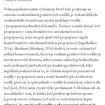
Velmi popularizovaným výzkumem, který také poukazuje na
existenci strukturálních genderových rozdílů, je výzkum lidského
strukturálního konektomu mozku modelující rozdíly
v propojenosti jednotlivých hemisfér. Zatímco u mužů ukázal větší
propojenost v rámci hemisfér (tzv. intrahemisferickou
propojenost), u žen naopak zjistil větší propojenost napříč
hemisférami (tzv. interhemisferickou propojenost) (Ingalhalikar,
2014). Abraham (Abraham, 2016) dodává, že tento výzkum byl
příklad kontroverznosti, kterou je studium genderových rozdílů na
úrovni neurověd obestřen, neboť zatímco někteří jej hodnotili jako
zcela průlomový, jiní badatelé jej zásadně zpochybňovali, když
například poukazovali na to, že výzkum nesprávně prezentoval
rozdíly v propojenosti mezi a uvnitř hemisfér jako kvalitativní
rozdíl, přestože se spíše jednalo o rozdíly kvantitativní, čehož si dle
Joel (Joel, 2014) může čtenář těžko povšimnout. S Abraham zde ale
nesouhlasím v tom, že kritika Joel představuje binární opozici
k postoji autorů výzkumu. Joel totiž ve svém kritickém dopise
přiznává, že autoři našli rozdíly v síle propojení některých