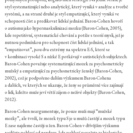
styl systematizující nebo analytický, který vyniká v analýze a tvorbě
systémů, a na straně druhé je styl empatizující, který vyniká ve
schopnosti číst a predikovat lidské jednání. Baron-Cohen hovoří
o autismu jako hypermaskulinizaci mozku (Baron-Cohen, 2005),
kde repetitivní, systematické chování a potíže s teorií mysli, jež je
nutnou podmínkou pro schopnost číst lidské jednání, a tak
“empatizovat”, jsou dva extrémy na spektru E-S, které se
v kombinaci vysoké S a nízké E potkávají v autistických subjektech.
Baron-Cohen považuje systematizující mozek za psychometricky
mužský a empatizující za psychometricky ženský (Baron-Cohen,
2002), což je podpořeno dalším výzkumem Baron-Cohena
a dalších, ve kterých se ukazuje, že ženy se průměrně více zajímají
o lidi, kdežto muže jeví větší zájem o neživé objekty (Baron-Cohen,
2012).
Baron-Cohen neargumentuje, že pouze muži mají “mužské
mozky”, ale tvrdí, že mozek typu S je u mužů častějí a mozek typu
E zase najdeme častěji u žen. Baron-Cohen v dřívějším výzkumu
rozlišuje pohlaví od genderu, kde pohlaví považuje za biologicky