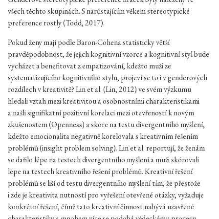
všech těchto skupinách. S narůstajícím věkem stereotypické
preference rostly (Todd, 2017).
Pokud ženy mají podle Baron-Cohena statisticky větší
pravděpodobnost, že jejich kognitivní vzorce a kognitivní styl bude
vycházet a benefitovat z empatizování, kdežto muži ze
systematizujícího kognitivního stylu, projeví se to i v genderových
rozdílech v kreativitě? Lin et al. (Lin, 2012) ve svém výzkumu
hledali vztah mezi kreativitou a osobnostními charakteristikami
a našli signifikatní pozitivní korelaci mezi otevřeností k novým
zkušenostem (Openness) a skóre na testu divergentního myšlení,
kdežto emocionalita negativně korelovala s kreativním řešením
problémů (insight problem solving). Lin et al. reportují, že ženám
se dařilo lépe na testech divergentního myšlení a muži skórovali
lépe na testech kreativního řešení problémů. Kreativní řešení
problémů se liší od testu divergentního myšlení tím, že přestože
i zde je kreativita nutností pro vyřešení otevřené otázky, vyžaduje
konkrétní řešení, čímž tato kreativní činnost nabývá uzavřené
charakteristiky a mnohem více se podobá vědeckému procesu