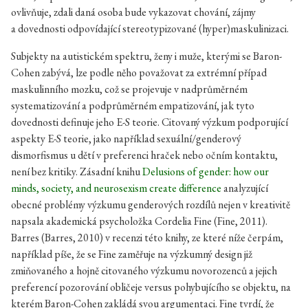
ovlivňuje, zdali daná osoba bude vykazovat chování, zájmy
a dovednosti odpovídající stereotypizované (hyper)maskulinizaci.
Subjekty na autistickém spektru, ženy i muže, kterými se Baron-
Cohen zabývá, lze podle něho považovat za extrémní případ
maskulinního mozku, což se projevuje v nadprůměrném
systematizování a podprůměrném empatizování, jak tyto
dovednosti definuje jeho E-S teorie. Citovaný výzkum podporující
aspekty E-S teorie, jako například sexuální/genderový
dismorfismus u dětí v preferenci hraček nebo očním kontaktu,
není bez kritiky. Zásadní knihu
Delusions of gender: how our
minds, society, and neurosexism create difference
analyzující
obecné problémy výzkumu genderových rozdílů nejen v kreativitě
napsala akademická psycholožka Cordelia Fine (Fine, 2011).
Barres (Barres, 2010) v recenzi této knihy, ze které níže čerpám,
například píše, že se Fine zaměřuje na výzkumný design již
zmiňovaného a hojně citovaného výzkumu novorozenců a jejich
preferencí pozorování obličeje versus pohybujícího se objektu, na
kterém Baron-Cohen zakládá svou argumentaci. Fine tvrdí, že