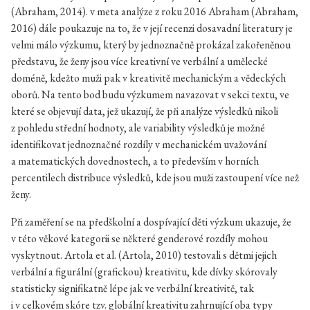
(Abraham, 2014). v meta analýze z roku 2016 Abraham (Abraham,
2016) dále poukazuje na to, že v její recenzi dosavadní literatury je
velmi málo výzkumu, který by jednoznačně prokázal zakořeněnou
představu, že ženy jsou více kreativní ve verbální a umělecké
doméně, kdežto muži pak v kreativitě mechanickým a vědeckých
oborů. Na tento bod budu výzkumem navazovat v sekci textu, ve
které se objevují data, jež ukazují, že při analýze výsledků nikoli
z pohledu střední hodnoty, ale variability výsledků je možné
identifikovat jednoznačné rozdíly v mechanickém uvažování
a matematických dovednostech, a to především v horních
percentilech distribuce výsledků, kde jsou muži zastoupení více než
ženy.
Při zaměření se na předškolní a dospívající děti výzkum ukazuje, že
v této věkové kategorii se některé genderové rozdíly mohou
vyskytnout. Artola et al. (Artola, 2010) testovali s dětmi jejich
verbální a figurální (grafickou) kreativitu, kde dívky skórovaly
statisticky signifikatně lépe jak ve verbální kreativitě, tak
i v celkovém skóre tzv. globální kreativitu zahrnující oba typy