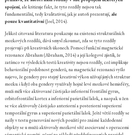
spojení
, ale kritizuje fakt, že tyto rozdíly nejsou tak
fundamentální, tedy kvalitativní, jak je autoři prezentují,
ale
pouze kvantitativní
(Joel, 2014).
Jelikož citovaná literatura poukazuje na existenci strukturálních
mozkových rozdílů, dává smysl zkoumat, zda se tyto rozdíly
projevují i při kreativních úkonech. Pomocí funkční magnetické
rezonance Abraham (Abraham, 2014) a její kolegové zjistili, že
zatímco ve výsledcích testů kreativity nejsou rozdíly, což implikuje
behaviorální podobnost genderů, na magnetické rezonanci vyšlo
najevo, že gendery pro stejný kreativní výkon užívají jiných struktur
mozku. i když oba gendery využívaly hojně levé mozkové hemisféry,
muži měli více aktivované části jako inferiorní frontální gyrus,
orbitofrontální kortex a inferiorní parietální lalok, a naopak u žen
se více aktivovaly části jako anteriorní a posteriorní superiorní
temporální gyrus a superiorní parietální lalok. Ještě větší rozdíly se
našly v testu generování nových použití pro známé každodenní
objekty se u mužů aktivovaly mozkové sítě asociované s operacemi
sémantické paměti, učení na základě předdefinovaných pravidel