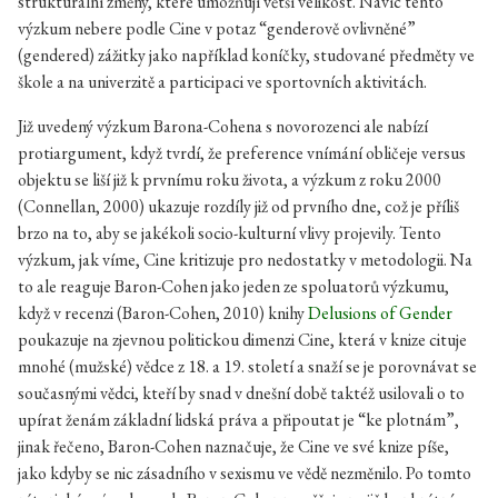
strukturální změny, které umožňují větší velikost. Navíc tento
výzkum nebere podle Cine v potaz “genderově ovlivněné”
(gendered) zážitky jako například koníčky, studované předměty ve
škole a na univerzitě a participaci ve sportovních aktivitách.
Již uvedený výzkum Barona-Cohena s novorozenci ale nabízí
protiargument, když tvrdí, že preference vnímání obličeje versus
objektu se liší již k prvnímu roku života, a výzkum z roku 2000
(Connellan, 2000) ukazuje rozdíly již od prvního dne, což je příliš
brzo na to, aby se jakékoli socio-kulturní vlivy projevily. Tento
výzkum, jak víme, Cine kritizuje pro nedostatky v metodologii. Na
to ale reaguje Baron-Cohen jako jeden ze spoluatorů výzkumu,
když v recenzi (Baron-Cohen, 2010) knihy
Delusions of Gender
poukazuje na zjevnou politickou dimenzi Cine, která v knize cituje
mnohé (mužské) vědce z 18. a 19. století a snaží se je porovnávat se
současnými vědci, kteří by snad v dnešní době taktéž usilovali o to
upírat ženám základní lidská práva a připoutat je “ke plotnám”,
jinak řečeno, Baron-Cohen naznačuje, že Cine ve své knize píše,
jako kdyby se nic zásadního v sexismu ve vědě nezměnilo. Po tomto