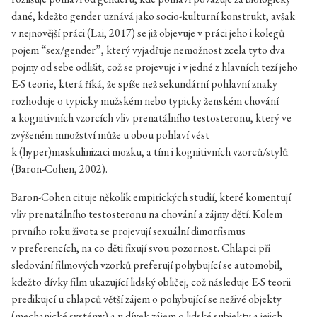
dané, kdežto gender uznává jako socio-kulturní konstrukt, avšak
v nejnovější práci (Lai, 2017) se již objevuje v práci jeho i kolegů
pojem “sex/gender”, který vyjadřuje nemožnost zcela tyto dva
pojmy od sebe odlišit, což se projevuje i v jedné z hlavních tezí jeho
E-S teorie, která říká, že spíše než sekundární pohlavní znaky
rozhoduje o typicky mužském nebo typicky ženském chování
a kognitivních vzorcích vliv prenatálního testosteronu, který ve
zvýšeném množství může u obou pohlaví vést
k (hyper)maskulinizaci mozku, a tím i kognitivních vzorců/stylů
(Baron-Cohen, 2002).
Baron-Cohen cituje několik empirických studií, které komentují
vliv prenatálního testosteronu na chování a zájmy dětí. Kolem
prvního roku života se projevují sexuální dimorfismus
v preferencích, na co děti fixují svou pozornost. Chlapci při
sledování filmových vzorků preferují pohybující se automobil,
kdežto dívky film ukazující lidský obličej, což následuje E-S teorii
predikujcí u chlapců větší zájem o pohybující se neživé objekty
(mechanické systémy) a u dívek zájem o lidské subjekty a jejich