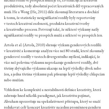
nachází rozdíl ve prospěch mužů je to, co označují za kreativní
produktivitu, tedy absolutní počet kreativních děl vypracovaných
muži. He a Wong (He, 2011) dále zkoumají literaturu a dochází
k tomu, že statisticky nesignifikatní rozdíly byly reportovány
v testech kreativní osobnosti, produktu kreativní tvorby
a kreativního procesu. Potvrzují také, že některé výzkumy našly
signifikantní rozdíly ve prospěch mužů a některé ve prospěch žen.
Artola et al. (Artola, 2010) shrnuje výzkum genderových rozdílů
v kreativitě a komentuje analýzu více než 80 studií, které zkoumaly
genderové rozdíly v testech divergentního myšlení, indikující, že
více než polovina výzkumu neprokazuje genderové rozdíly, dvě
třetiny zbývajícího výzkumu ukazuje na lepší výsledky dívek nebo
žen, a jedna třetina výzkumu pak přisuzuje lepší výsledky chlapcům
nebo mužům.
Vzhledem ke komplexitě a nestabilnosti definice kreativity, která
zahrnuje hned několik paradigmat, jak kreativitu pojímat,
Abraham upozorňuje na spekulativnost přístupu, který se snaží
redukovat celý koncept kreativity na jednu proměnnou genderu