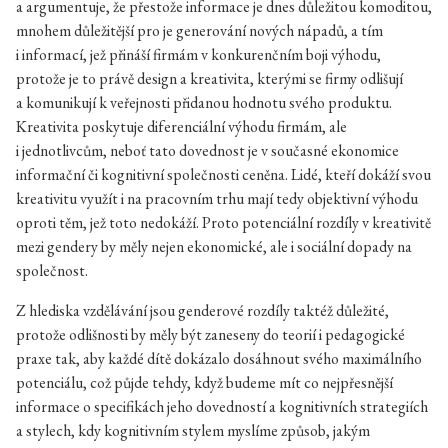
a argumentuje, že přestože informace je dnes důležitou komoditou,
mnohem důležitější pro je generování nových nápadů, a tím
i informací, jež přináší firmám v konkurenčním boji výhodu,
protože je to právě design a kreativita, kterými se firmy odlišují
a komunikují k veřejnosti přidanou hodnotu svého produktu.
Kreativita poskytuje diferenciální výhodu firmám, ale
i jednotlivcům, neboť tato dovednost je v současné ekonomice
informační či kognitivní společnosti ceněna. Lidé, kteří dokáží svou
kreativitu využít i na pracovním trhu mají tedy objektivní výhodu
oproti těm, jež toto nedokáží. Proto potenciální rozdíly v kreativitě
mezi gendery by měly nejen ekonomické, ale i sociální dopady na
společnost.
Z hlediska vzdělávání jsou genderové rozdíly taktéž důležité,
protože odlišnosti by měly být zaneseny do teorií i pedagogické
praxe tak, aby každé dítě dokázalo dosáhnout svého maximálního
potenciálu, což půjde tehdy, když budeme mít co nejpřesnější
informace o specifikách jeho dovedností a kognitivních strategiích
a stylech, kdy kognitivním stylem myslíme způsob, jakým