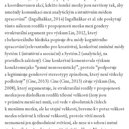
a koordinovanou akcí, kdežto ženské mozky jsou navrženy tak, aby
umožnily komunikaci mezi analytickým a intuitivním módem
zpracování”. (Ingalhalikar, 2014) Ingalhalikar et al. zde poskytují
tímto nálezem rozdílů v propojenosti mozku mezi gendery
strukturální argument pro výzkum Lin, 2012, který
z behaviorálního hlediska popisuje dva módy kognitivního
zpracování (relevantního pro kreativitu), konkrétně zmíněné módy
Systém 1 (intuitivní a asociační) a Systém 2 (analytický, na
pravidlech založený). Cine konkrétně komentovala výzkum
konektomu jako “jemně neurosexistický”, protože “podporuje
a legitimizuje genderové stereotypy způsobem, který není vědecky
podložený” (Cine, 2013). Cine (Cine, 2013) cituje výzkum (Im,
2008), který argumentuje, že strukturální rozdíly v propojenosti
mozku jsou důsledkem rozdílů tělesné velikosti (ženy jsou
v průměru menší než muži, což vede v absolutních číslech
k menšímu mozku, ale ke stejné velikosti, bereme-li v potaz velikost
mozku relativně k tělesné velikosti), protože větší mozek
neznamená jen zjednodušené zvětšení, ale nese si s sebou i nutné