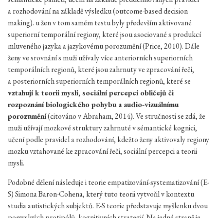
a rozhodování na základě výsledku (outcome-based decision
making). u žen v tom samém testu byly především aktivované
superiorní temporální regiony, které jsou asociované s produkcí
mluveného jazyka a jazykovému porozumění (Price, 2010). Dále
ženy ve srovnání s muži užívaly více anteriorních superiorních
temporálních regionů, které jsou zahrnuty ve zpracování řeči,
a posteriorních superiorních temporálních regionů, které se
vztahují k teorii mysli, sociální percepci obličejů či
rozpoznání biologického pohybu a audio-vizuálnímu
porozumění
(citováno v Abraham, 2014). Ve stručnosti se zdá, že
muži užívají mozkové struktury zahrnuté v sémantické kognici,
učení podle pravidel a rozhodování, kdežto ženy aktivovaly regiony
mozku vztahované ke zpracování řeči, sociální percepci a teorii
mysli.
Podobné dělení následuje i teorie empatizování-systematizování (E-
S) Simona Baron-Cohena, který tuto teorii vytvořil v kontextu
studia autistických subjektů. E-S teorie představuje myšlenku dvou
pomyslných protipólů, kognitivních strategií. Na jedné straně je