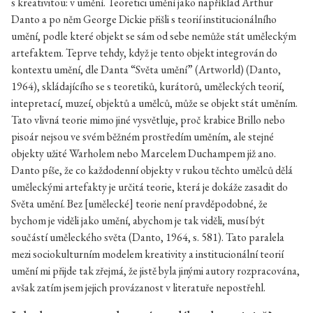
s kreativitou: v umění. Teoretici umění jako například Arthur
Danto a po něm George Dickie přišli s teorií institucionálního
umění, podle které objekt se sám od sebe nemůže stát uměleckým
artefaktem. Teprve tehdy, když je tento objekt integrován do
kontextu umění, dle Danta “Světa umění” (Artworld) (Danto,
1964), skládajícího se s teoretiků, kurátorů, uměleckých teorií,
intepretací, muzeí, objektů a umělců, může se objekt stát uměním.
Tato vlivná teorie mimo jiné vysvětluje, proč krabice Brillo nebo
pisoár nejsou ve svém běžném prostředím uměním, ale stejné
objekty užité Warholem nebo Marcelem Duchampem již ano.
Danto píše, že co každodenní objekty v rukou těchto umělců dělá
uměleckými artefakty je určitá teorie, která je dokáže zasadit do
Světa umění. Bez [umělecké] teorie není pravděpodobné, že
bychom je viděli jako umění, abychom je tak viděli, musí být
součástí uměleckého světa (Danto, 1964, s. 581). Tato paralela
mezi sociokulturním modelem kreativity a institucionální teorií
umění mi přijde tak zřejmá, že jistě byla jinými autory rozpracována,
avšak zatím jsem jejich provázanost v literatuře nepostřehl.