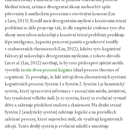
hledání řešení, zatímco divergentní úkony mohou být spíše
přirovnány k uměleckém procesům s otevřeným koncem (Lin
a Lien, 2013). Rozdíl mezi divergentním myšlení a kreativním řešení
problémů se dále projevuje tak, že dle empirické evidence tyto dva
úkony mezi sebou nekorelují a kreativní řešení problémů predikuje
lépe inteligence, kapacita pracovní paměti a genderové rozdíly
v osobnostních vlastnostech (Lin, 2012), kdežto tyto kognitivní
faktory již nekorelují s divergentním myšlením. z tohoto důvodů
Lin et al. (Lin, 2012) navrhují, že by toto překvapivé zjištění mohla
vysvětlit
teorie dvou procesů kognice
(dual-process theories of
cognition). Ta postuluje, že lidé užívají dvou alternativních systémů
kognitivních procesů: Systém 1 a Systém 2. Systém 1 je heuristický
systém, který zpracovává informace v asociačním módu, intuitivně,
bez vynaložení velkého úsilí. Je to systém, který se evolučně vyvinul
dříve a zahrnuje předchozí znalosti a zkušenosti. Na druhé straně
Systém 2 (analytický systém) zahrnuje logické a na pravidlech
založené procesy, které nejsou bez úsilí, ale využívají kognitivních
zdrojů. Tento druhý systém je evolučně mladší a umožňuje