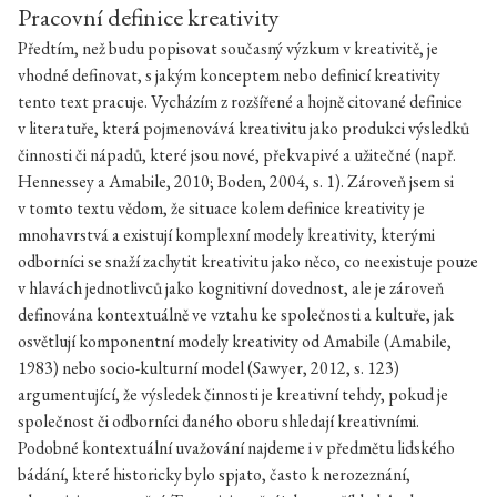
Pracovní definice kreativity
Předtím, než budu popisovat současný výzkum v kreativitě, je
vhodné definovat, s jakým konceptem nebo definicí kreativity
tento text pracuje. Vycházím z rozšířené a hojně citované definice
v literatuře, která pojmenovává kreativitu jako produkci výsledků
činnosti či nápadů, které jsou nové, překvapivé a užitečné (např.
Hennessey a Amabile, 2010; Boden, 2004, s. 1). Zároveň jsem si
v tomto textu vědom, že situace kolem definice kreativity je
mnohavrstvá a existují komplexní modely kreativity, kterými
odborníci se snaží zachytit kreativitu jako něco, co neexistuje pouze
v hlavách jednotlivců jako kognitivní dovednost, ale je zároveň
definována kontextuálně ve vztahu ke společnosti a kultuře, jak
osvětlují komponentní modely kreativity od Amabile (Amabile,
1983) nebo socio-kulturní model (Sawyer, 2012, s. 123)
argumentující, že výsledek činnosti je kreativní tehdy, pokud je
společnost či odborníci daného oboru shledají kreativními.
Podobné kontextuální uvažování najdeme i v předmětu lidského
bádání, které historicky bylo spjato, často k nerozeznání,