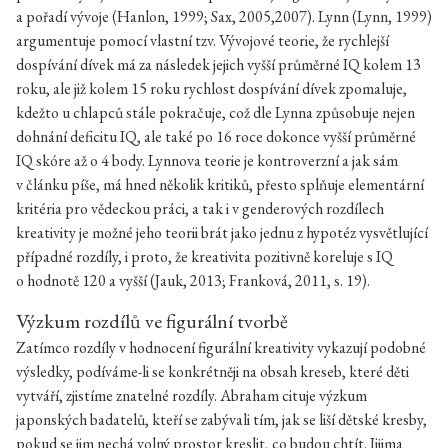
a pořadí vývoje (Hanlon, 1999; Sax, 2005,2007). Lynn (Lynn, 1999)
argumentuje pomocí vlastní tzv. Vývojové teorie, že rychlejší
dospívání dívek má za následek jejich vyšší průměrné IQ kolem 13
roku, ale již kolem 15 roku rychlost dospívání dívek zpomaluje,
kdežto u chlapců stále pokračuje, což dle Lynna způsobuje nejen
dohnání deficitu IQ, ale také po 16 roce dokonce vyšší průměrné
IQ skóre až o 4 body. Lynnova teorie je kontroverzní a jak sám
v článku píše, má hned několik kritiků, přesto splňuje elementární
kritéria pro vědeckou práci, a tak i v genderových rozdílech
kreativity je možné jeho teorii brát jako jednu z hypotéz vysvětlující
případné rozdíly, i proto, že kreativita pozitivně koreluje s IQ
o hodnotě 120 a vyšší (Jauk, 2013; Franková, 2011, s. 19).
Výzkum rozdílů ve figurální tvorbě
Zatímco rozdíly v hodnocení figurální kreativity vykazují podobné
výsledky, podíváme-li se konkrétněji na obsah kreseb, které děti
vytváří, zjistíme znatelné rozdíly. Abraham cituje výzkum
japonských badatelů, kteří se zabývali tím, jak se liší dětské kresby,
pokud se jim nechá volný prostor kreslit, co budou chtít. Iijima