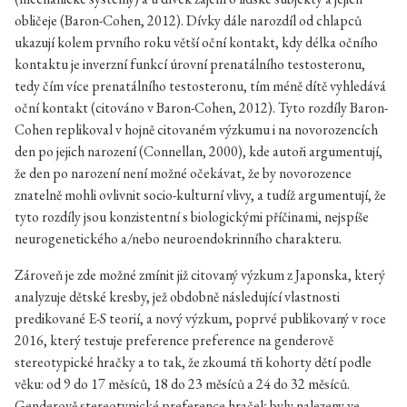
obličeje (Baron-Cohen, 2012). Dívky dále narozdíl od chlapců
ukazují kolem prvního roku větší oční kontakt, kdy délka očního
kontaktu je inverzní funkcí úrovní prenatálního testosteronu,
tedy čím více prenatálního testosteronu, tím méně dítě vyhledává
oční kontakt (citováno v Baron-Cohen, 2012). Tyto rozdíly Baron-
Cohen replikoval v hojně citovaném výzkumu i na novorozencích
den po jejich narození (Connellan, 2000), kde autoři argumentují,
že den po narození není možné očekávat, že by novorozence
znatelně mohli ovlivnit socio-kulturní vlivy, a tudíž argumentují, že
tyto rozdíly jsou konzistentní s biologickými příčinami, nejspíše
neurogenetického a/nebo neuroendokrinního charakteru.
Zároveň je zde možné zmínit již citovaný výzkum z Japonska, který
analyzuje dětské kresby, jež obdobně následující vlastnosti
predikované E-S teorií, a nový výzkum, poprvé publikovaný v roce
2016, který testuje preference preference na genderově
stereotypické hračky a to tak, že zkoumá tři kohorty dětí podle
věku: od 9 do 17 měsíců, 18 do 23 měsíců a 24 do 32 měsíců.
Genderově stereotypické preference hraček byly nalezeny ve