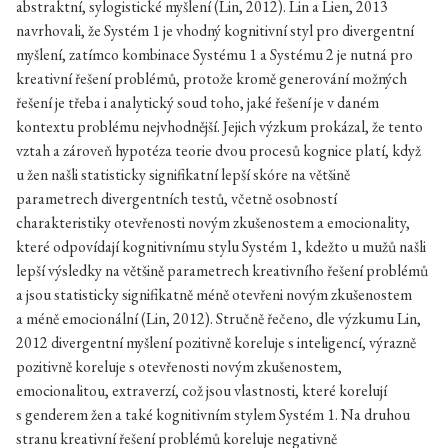
abstraktní, sylogistické myšlení (Lin, 2012). Lin a Lien, 2013
navrhovali, že Systém 1 je vhodný kognitivní styl pro divergentní
myšlení, zatímco kombinace Systému 1 a Systému 2 je nutná pro
kreativní řešení problémů, protože kromě generování možných
řešení je třeba i analytický soud toho, jaké řešení je v daném
kontextu problému nejvhodnější. Jejich výzkum prokázal, že tento
vztah a zároveň hypotéza teorie dvou procesů kognice platí, když
u žen našli statisticky signifikatní lepší skóre na většině
parametrech divergentních testů, včetně osobností
charakteristiky otevřenosti novým zkušenostem a emocionality,
které odpovídají kognitivnímu stylu Systém 1, kdežto u mužů našli
lepší výsledky na většině parametrech kreativního řešení problémů
a jsou statisticky signifikatně méně otevřeni novým zkušenostem
a méně emocionální (Lin, 2012). Stručně řečeno, dle výzkumu Lin,
2012 divergentní myšlení pozitivně koreluje s inteligencí, výrazně
pozitivně koreluje s otevřenosti novým zkušenostem,
emocionalitou, extraverzí, což jsou vlastnosti, které korelují
s genderem žen a také kognitivním stylem Systém 1. Na druhou
stranu kreativní řešení problémů koreluje negativně