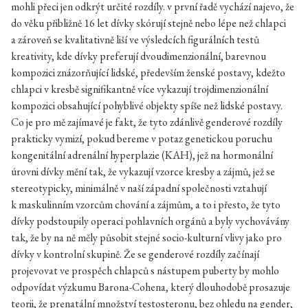
mohli přeci jen odkrýt určité rozdíly. v první řadě vychází najevo, že
do věku přibližně 16 let dívky skórují stejně nebo lépe než chlapci
a zároveň se kvalitativně liší ve výsledcích figurálních testů
kreativity, kde dívky preferují dvoudimenzionální, barevnou
kompozici znázorňující lidské, především ženské postavy, kdežto
chlapci v kresbě signifikantně více vykazují trojdimenzionální
kompozici obsahující pohyblivé objekty spíše než lidské postavy.
Co je pro mě zajímavé je fakt, že tyto zdánlivě genderové rozdíly
prakticky vymizí, pokud bereme v potaz genetickou poruchu
kongenitální adrenální hyperplazie (KAH), jež na hormonální
úrovni dívky mění tak, že vykazují vzorce kresby a zájmů, jež se
stereotypicky, minimálně v naší západní společnosti vztahují
k maskulinním vzorcům chování a zájmům, a to i přesto, že tyto
dívky podstoupily operaci pohlavních orgánů a byly vychovávány
tak, že by na ně měly působit stejné socio-kulturní vlivy jako pro
dívky v kontrolní skupině. Že se genderové rozdíly začínají
projevovat ve prospěch chlapců s nástupem puberty by mohlo
odpovídat výzkumu Barona-Cohena, který dlouhodobě prosazuje
teorii, že prenatální množství testosteronu, bez ohledu na gender,