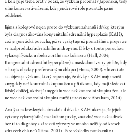
a kolegů je třeba brát v potaz, že výzkum probíhal v Japonsku, tedy
silně konzervativní zemi, kde genderové role jsou stále jasně
oddělené.
Iijima a kolegové nejen proto do výzkumu zahrnuli i dívky, kterým
byla diagnostikována kongenitální adrenální hyperplazie (KAH),
což je genetická porucha, jež se vyskytuje už prenatálně a projevuje
se nadprodukcí adrenálního androgenu. Dívky s touto poruchou
vykazují fyzickou i behaviorální maskulinizaci (Hall, 2004;
Kongenitální adrenální hyperplázie) a maskulinní vzory při hře, kdy
si hrají s objekty preferovanými chlapci (Hines, 2000). v literatuře
se objevuje výzkum, který reportuje, že dívky s KAH mají menší
amygdaly než kontrolní skupina žen a při úkonu, kdy mají sledovat
lidský obličej, aktivují amygdalu více než kontrolní skupina žen, ale
ne více než kontrolní skupina mužů (citováno v Abraham, 2014).
Analýza nakreslených obrázků od dívek s KAH ukazuje, že jejich
výtvory vykazují silně maskulinní prvky, znatelně více než u dívek
bez této diagnózy a zároveň výtvory se mnoho nelišily od kreseb
zdravých chlapců (Iijima, 2001). Tyto výsledky poukazují na