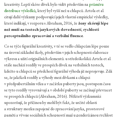
kreativity. Lepší skóre dívek bylo vidět především na
průměru
distribuce výsledků
, který byl vyšší než u chlapců. Artola et al.
citují další výzkumy podporující jejich vlastní empirické výsledky,
které indikují, v rozporu s Abraham, 2016, že
ženy skórují lépe
než muži na testech jazykových dovedností, rychlosti
perceptuálního zpracování a verbální fluence
.
Co se týče figurální kreativity, v té se vedlo chlapcům lépe pouze
na úrovní základní školy, především v jejich schopnosti elaborace
výkresu a užití originálních elementů. u středoškoláků Artela et al.
stále nachází rozdíly ve prospěch dívek na verbálních testech,
kdežto u chlapců se předchozí figurální výhoda již neprojevuje. Zdá
se, že jakékoli rozdíly a výhody mezi dívkami a chlapci
v předpubertálním věku a v začátku puberty jsou, postupem času
se tyto rozdíly vyrovnávají a v období puberty se začínají převracet
ve prospěch chlapců (Abraham, 2016). Někteří výzkumníci
upozorňují, že příčinou by mohl být fakt, že určité oblasti
a struktury mozku zapojené do zpracování jazyka, prostorové
paměti a vývoje sociálních schopností mají u genderů jinou rychlost