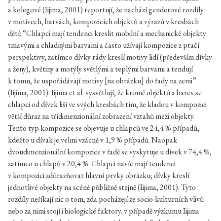
a kolegové (Iijima, 2001) reportují, že nachází genderové rozdíly
v motivech, barvách, kompozicích objektů a výrazů v kresbách
dětí: “Chlapci mají tendenci kreslit mobilní a mechanické objekty
tmavými a chladnými barvami a často užívají kompozice z ptačí
perspektivy, zatímco dívky rády kreslí motivy lidí (především dívky
a ženy), květiny a motýly světlými a teplými barvami a tendují
k tomu, že uspořádávají motivy [na obrázku] do řady na zemi”
(Iijima, 2001). Iijima et al. vysvětlují, že kromě objektů a barev se
chlapci od dívek liší ve svých kresbách tím, že kladou v kompozici
větší důraz na třídimenzionální zobrazení vztahů mezi objekty.
Tento typ kompozice se objevuje u chlapců ve 24,4 % případů,
kdežto u dívak je velmi vzácně v 1,9 % případů. Naopak
dvoudimenzionální kompozice v řadě se vyskytuje u dívek v 74,4 %,
zatímco u chlapů v 20,4 %. Chlapci navíc mají tendenci
v kompozici zdůrazňovat hlavní prvky obrázku; dívky kreslí
jednotlivé objekty na scéně přibližně stejně (Iijima, 2001). Tyto
rozdíly neříkají nic o tom, zda pocházejí ze socio-kulturních vlivů
nebo za nimi stojí i biologické faktory. v případě výzkumu Iijima