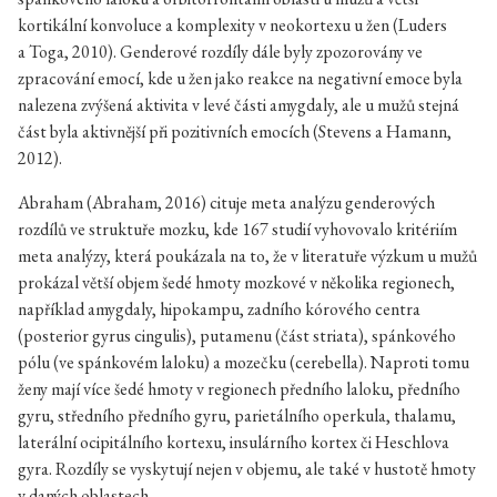
kortikální konvoluce a komplexity v neokortexu u žen (Luders
a Toga, 2010). Genderové rozdíly dále byly zpozorovány ve
zpracování emocí, kde u žen jako reakce na negativní emoce byla
nalezena zvýšená aktivita v levé části amygdaly, ale u mužů stejná
část byla aktivnější při pozitivních emocích (Stevens a Hamann,
2012).
Abraham (Abraham, 2016) cituje meta analýzu genderových
rozdílů ve struktuře mozku, kde 167 studií vyhovovalo kritériím
meta analýzy, která poukázala na to, že v literatuře výzkum u mužů
prokázal větší objem šedé hmoty mozkové v několika regionech,
například amygdaly, hipokampu, zadního kórového centra
(posterior gyrus cingulis), putamenu (část striata), spánkového
pólu (ve spánkovém laloku) a mozečku (cerebella). Naproti tomu
ženy mají více šedé hmoty v regionech předního laloku, předního
gyru, středního předního gyru, parietálního operkula, thalamu,
laterální ocipitálního kortexu, insulárního kortex či Heschlova
gyra. Rozdíly se vyskytují nejen v objemu, ale také v hustotě hmoty
v daných oblastech.