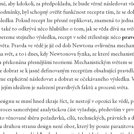
sné, aby kdokoli, za předpokladu, že bude věrně následovat v
odmínky, byl schopný ověřit funkčnost receptu tím, že se do
sledku. Pokud recept lze přesně replikovat, znamená to jedna
e také to odkrývá něco hlubšího o tom, jak se věda dívá na svě
ereme stejného výsledku, recept v sobě ztělesňuje něco
prav
věta. Pravda ve vědě je již od dob Newtona ovlivněna mecha
 svět, a to i dnes, kdy Newtonova fyzika, ze které mechanis
la překonána přesnějšími teoriemi. Mechanistickým světem se m
je dobrat se k jasně definovaným receptům obsahující pravidl
e explicitně následovat a dobrat se očekávaného výsledku. 
 jejím ideálem je nalezení pravdivých faktů a procesů světa.
signu se musí hned zkraje říct, že nestojí v opozici ke vědě, 
roces samozřejmě analytickou část vyžaduje, především v prvo
to věnované sběru požadavků, cílů, technických, právních a d
 druhou stranu design není obor, který by pouze parazitova