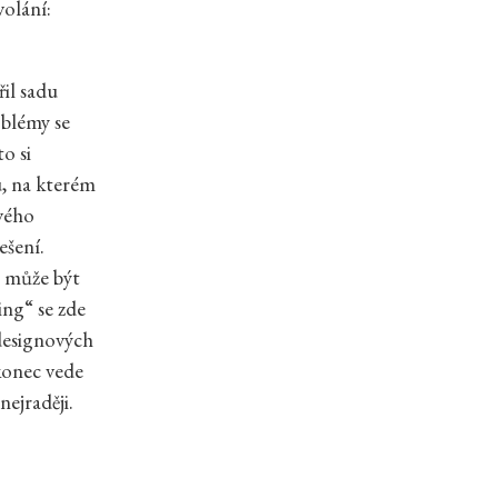
volání:
řil sadu
oblémy se
o si
u, na kterém
ového
ešení.
ě může být
ing“ se zde
 designových
konec vede
nejraději.