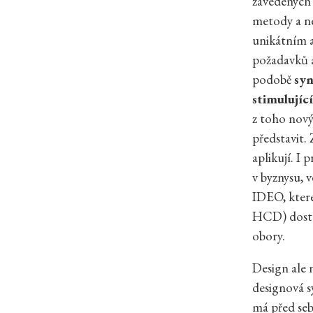
zavedených 
metody a ne
unikátním 
požadavků a
podobě
syn
stimulující
z toho nový 
představit.
aplikují. I
v byznysu, 
IDEO, kter
HCD)
dost
obory.
Design ale 
designová s
má před seb