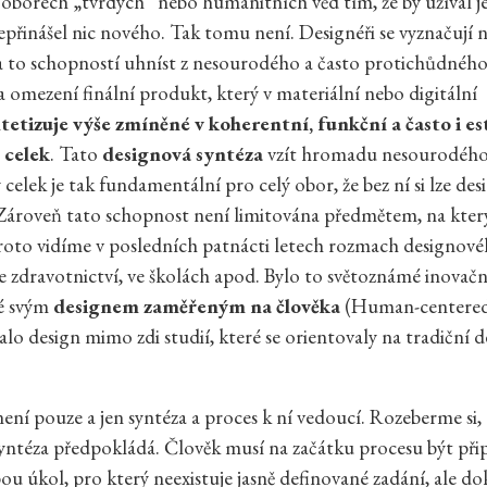
oborech „tvrdých“ nebo humanitních věd tím, že by užíval je
přinášel nic nového. Tak tomu není. Designéři se vyznačují 
a to schopností uhníst z nesourodého a často protichůdnéh
 omezení finální produkt, který v materiální nebo digitální
tetizuje výše zmíněné v koherentní, funkční a často i es
 celek
.
Tato
designová syntéza
vzít hromadu nesourodého 
celek je tak fundamentální pro celý obor, že bez ní si lze des
 Zároveň tato schopnost není limitována předmětem, na který 
 proto vidíme v posledních patnácti letech rozmach designov
ve zdravotnictví, ve školách apod. Bylo to světoznámé inovačn
é svým
designem zaměřeným na člověka
(Human-centered
alo design mimo zdi studií, které se orientovaly na tradiční
není pouze a jen syntéza a proces k ní vedoucí. Rozeberme si,
yntéza předpokládá. Člověk musí na začátku procesu být přip
ou úkol, pro který neexistuje jasně definované zadání, ale d