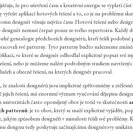
jišťuje, že pro ušetření času a kreativní energie se vyplatí čá
 vyřešit aplikací hotových řešení a to, co je na problému sk
tomu designér věnuje nejvíce času. Hotová řešení nebo desig
e designér nemusí čerpat pouze ze svého repertoáru. Každý de
ouhé genealogie předchozích designérů, kteří řešili podobné
ypracovali své patterny. Tyto patterny buďto nalezneme zmíně
blikaci, ve které se designér odhodlal explicitně popsat své m
řešení, nebo je můžeme nalézt podrobným studiem navržený
lužeb a obecně řešení, na kterých designér pracoval.
, že znalosti designérů jsou implicitně zpřítomněny a ztělesně
tě jejich řešení, má enormní význam vyučování dějepisu desig
 univerzitách často opomíjený obor je totiž ve skutečnosti
a
ch patternů
: je to obor, který se snaží explicitně vyjádřit, po
t, jakým způsobem designéři v minulosti řešili své problémy. K
isu designu tedy poskytuje začínajícímu designérovy unikátní 