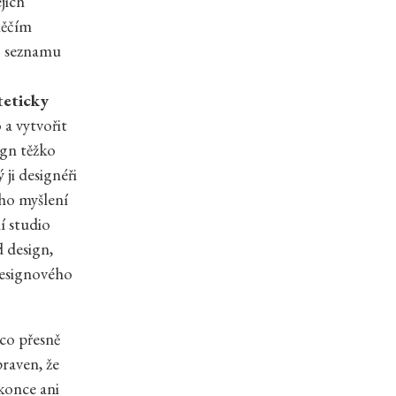
jich
něčím
o seznamu
teticky
a vytvořit
ign těžko
ji designéři
ého myšlení
í studio
 design,
 designového
 co přesně
raven, že
okonce ani