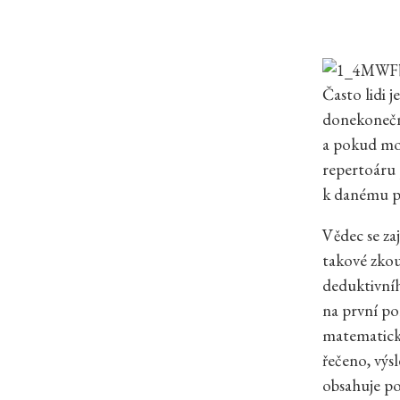
Často lidi 
donekonečna
a pokud mož
repertoáru 
k danému pr
Vědec se za
takové zko
deduktivníh
na první po
matematický
řečeno, výs
obsahuje po