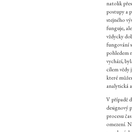
natolik pře
postupy a p
stejného vý
funguje, al
vždycky dob
fungování s
pohledem na
vychází, by
cílem vědy 
které můžem
analytická a
V případě de
designový p
procesu čas
omezení. Na