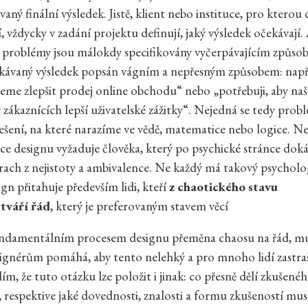
vaný finální výsledek. Jistě, klient nebo instituce, pro kterou
, vždycky v zadání projektu definují, jaký výsledek očekávají.
 problémy jsou málokdy specifikovány vyčerpávajícím způs
ekávaný výsledek popsán vágním a nepřesným způsobem: např
eme zlepšit prodej online obchodu“ nebo „potřebuji, aby naš
v zákaznících lepší uživatelské zážitky“. Nejedná se tedy prob
řešení, na které narazíme ve vědě, matematice nebo logice. Ne
ce designu vyžaduje člověka, který po psychické stránce dok
rach z nejistoty a ambivalence. Ne každý má takový psycholog
gn přitahuje především lidi, kteří
z chaotického stavu
tváří řád
, který je preferovaným stavem věcí
undamentálním procesem designu přeměna chaosu na řád, m
signérům pomáhá, aby tento nelehký a pro mnoho lidí zastraš
lím, že tuto otázku lze položit i jinak: co přesně dělí zkušené
 respektive jaké dovednosti, znalosti a formu zkušeností mus