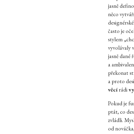
jasně defino
něco vytváří
designérské
často je oč
stylem „chc
vyvolávaly 
jasně dané 
a ambivalen
překonat st
a proto desi
věcí
rádi
vy
Pokud je f
ptát, co de
zvládli. Mys
od nováčka,