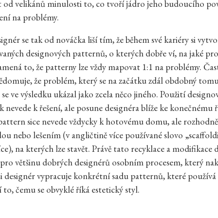
it od velikánů minulosti to, co tvoří jádro jeho budoucího po
šení na problémy.
gnér se tak od nováčka liší tím, že během své kariéry si vytvo
vaných designových patternů, o kterých dobře ví, na jaké pr
mená to, že patterny lze vždy mapovat 1:1 na problémy. Čast
ědomuje, že problém, který se na začátku zdál obdobný tom
, se ve výsledku ukázal jako zcela něco jiného. Použití design
k nevede k řešení, ale posune designéra blíže ke konečnému ř
pattern sice nevede vždycky k hotovému domu, ale rozhodn
u nebo lešením (v angličtině více používané slovo „scaffold
íce), na kterých lze stavět. Právě tato recyklace a modifikace
 pro většinu dobrých designérů osobním procesem, který na
si designér vypracuje konkrétní sadu patternů, které používá 
 to, čemu se obvyklé říká estetický styl.