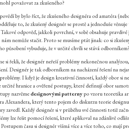
 mohl považovat za zkušeného?
dpovědí by bylo říct, že zkušeného designéra od amatéra (neb
odděluje to, že zkušený designér se prostě a jednoduše věnuj
 Takové odpověď, jakkoli povrchní, v sobě obsahuje pravdivé 
nám nemůže stačit. Proto se musíme ptát jinak: co si zkušen
ho působení vybuduje, že v určité chvíli se stává odborníkem
e si řekli, že designér neřeší problémy nekonečnou analýzou,
šení. Designér je tak odborníkem na nacházení řešení na neja
problémy. I když je design kreativní činností, každý obor si 
e určité hranice a ověřené postupy, které definují obor samot
stupy nazvěme
designovými patterny
po vzoru teoretika a
a Alexandera, který tento pojem do diskurzu teorie designu
ry zavedl. Každý designér si v průběhu své činnosti totiž začn
émy lze řešit pomocí řešení, které aplikoval na zdánlivě odliš
. Postupem času si designér všímá více a více toho, co mají p