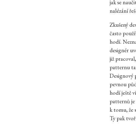
jak se nauč
nalézání ře
Zkušený desi
často použí
hodí. Nezna
designér uv
již pracoval
patternu ta
Designový 
pevnou půdo
hodí ještě v
patternů je
k tomu, že 
Ty pak tvoří