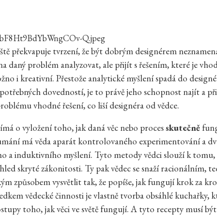
ještě překvapuje tvrzení, že být dobrým designérem neznamen
 daný problém analyzovat, ale přijít s řešením, které je vho
no i kreativní. Přestože analytické myšlení spadá do design
potřebných dovedností, je to právě jeho schopnost najít a při
oblému vhodné řešení, co liší designéra od vědce.
jímá o vyložení toho, jak daná věc nebo proces
skutečně
fung
umání má věda aparát kontrolovaného experimentování a dvo
o a induktivního myšlení. Tyto metody vědci slouží k tomu,
hled skryté zákonitosti. Ty pak vědec se snaží racionálním, te
m způsobem vysvětlit tak, že popíše, jak fungují krok za kr
ledkem vědecké činnosti je vlastně tvorba obsáhlé kuchařky, k
stupy toho, jak věci ve světě fungují. A tyto recepty musí být