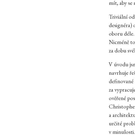
mít, aby se
Triviální o
designéra) 
oboru déle.
Nicméně to 
za dobu své
V úvodu jsm
navrhuje ře
definované 
za vypracuj
ověřené po
Christopher
a architektu
určité probl
v minulosti