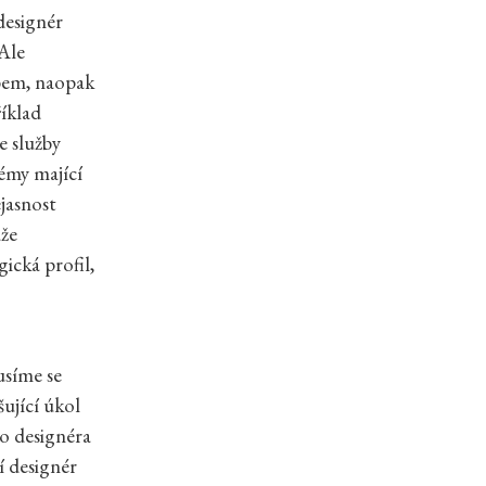
 designér
 Ale
obem, naopak
íklad
e služby
lémy mající
jasnost
áže
ická profil,
usíme se
ující úkol
ho designéra
í designér