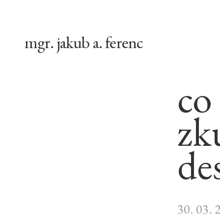
mgr. jakub a. ferenc
co
zk
de
30. 03. 