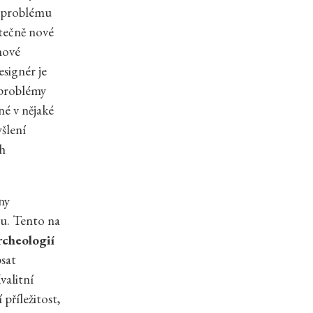
st problému
utečně nové
nové
signér je
 problémy
né v nějaké
yšlení
ch
ny
nu. Tento na
rcheologií
psat
valitní
příležitost,