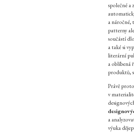
společné a z
automaticky
a náročné, 
patterny al
součástí dl
a také si v
literární pu
a oblíbená 
produktů, s
Právě proto
v materiali
designových
designový
a analyzova
výuka dějep