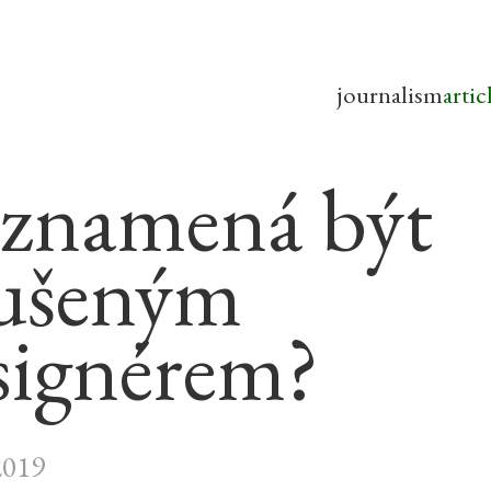
journalism
artic
 znamená být
ušeným
signérem?
2019