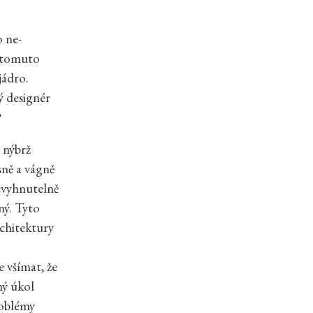
o ne-
e tomuto
jádro.
ý designér
?
 nýbrž
sně a vágně
nevyhnutelně
ný. Tyto
rchitektury
e všímat, že
ný úkol
roblémy