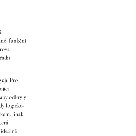
á
dné, funkční
érova
řadit
ují. Pro
jici
 aby odkryly
dy logicko-
okem. Jinak
terá
 ideálně