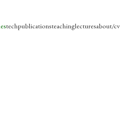
les
tech
publications
teaching
lectures
about/cv