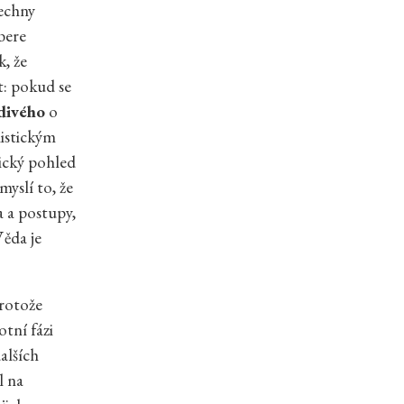
šechny
bere
k, že
t: pokud se
divého
o
nistickým
tický pohled
yslí to, že
a a postupy,
Věda je
protože
tní fázi
alších
l na