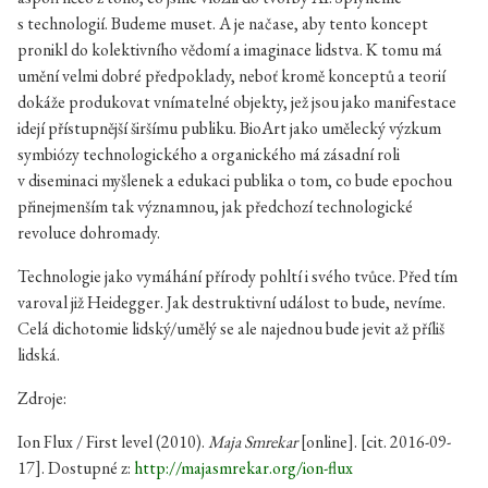
s technologií. Budeme muset. A je načase, aby tento koncept
pronikl do kolektivního vědomí a imaginace lidstva. K tomu má
umění velmi dobré předpoklady, neboť kromě konceptů a teorií
dokáže produkovat vnímatelné objekty, jež jsou jako manifestace
idejí přístupnější širšímu publiku. BioArt jako umělecký výzkum
symbiózy technologického a organického má zásadní roli
v diseminaci myšlenek a edukaci publika o tom, co bude epochou
přinejmenším tak významnou, jak předchozí technologické
revoluce dohromady.
Technologie jako vymáhání přírody pohltí i svého tvůce. Před tím
varoval již Heidegger. Jak destruktivní událost to bude, nevíme.
Celá dichotomie lidský/umělý se ale najednou bude jevit až příliš
lidská.
Zdroje:
Ion Flux / First level (2010).
Maja Smrekar
[online]. [cit. 2016-09-
17]. Dostupné z:
http://majasmrekar.org/ion-flux