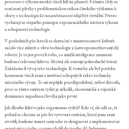
procesor o výkonu mozků všech lidí na planetě. S těmito čísly se
současné pletky s problematickou etikou čínského výzkumu či
obavy z
technologické nezaměstnanosti
zdají být triviální. Přesto
vycházejí ze stejného principu: exponenciálního nárůstu výkonu
a schopností technologie.
V posledních pár letech se skutečně v mainstreamové kultuře
začalo více mluvit o vlivu technologie a (antropomorfizovaných)
robotů. Je to jen povrch toho, co umělá inteligence znamená:
budoucí relevanci lidstva. Možná ale existuje jednoduché řešení.
Zakážeme-li vývoj této technologie. K tomu by ale byl potřeba
konsensus všech zemí a institucí schopných takto technicky
náročného vývoje. To mi nepřijde pravděpodobné, neboť důvodů,
proč se tímto směrem vydat je několik, ekonomická a vojenská
dominance napadnou člověka jako první.
Jak dlouho lidstvo jako organismus vydrží? Kdo ví, ale zdá se, že
pokud se chceme za pár let vyrovnat entitám, které jsme sami
stvořili, budeme muset sami sebe re-designovat a implementovat
aspoň něco z toho, co jsme vložili do tvorby AI. Splyneme