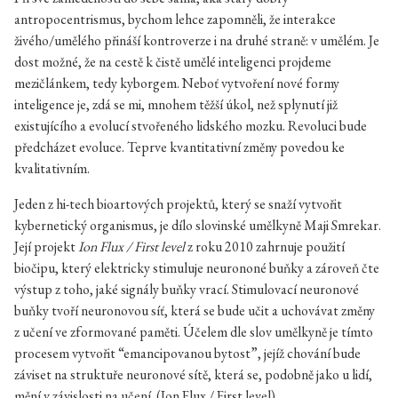
antropocentrismus, bychom lehce zapomněli, že interakce
živého/umělého přináší kontroverze i na druhé straně: v umělém. Je
dost možné, že na cestě k čistě umělé inteligenci projdeme
mezičlánkem, tedy kyborgem. Neboť vytvoření nové formy
inteligence je, zdá se mi, mnohem těžší úkol, než splynutí již
existujícího a evolucí stvořeného lidského mozku. Revoluci bude
předcházet evoluce. Teprve kvantitativní změny povedou ke
kvalitativním.
Jeden z hi-tech bioartových projektů, který se snaží vytvořit
kybernetický organismus, je dílo slovinské umělkyně Maji Smrekar.
Její projekt
Ion Flux / First level
z roku 2010 zahrnuje použití
biočipu, který elektricky stimuluje neurononé buňky a zároveň čte
výstup z toho, jaké signály buňky vrací. Stimulovací neuronové
buňky tvoří neuronovou síť, která se bude učit a uchovávat změny
z učení ve zformované paměti. Účelem dle slov umělkyně je tímto
procesem vytvořit “emancipovanou bytost”, jejíž chování bude
záviset na struktuře neuronové sítě, která se, podobně jako u lidí,
mění v závislosti na učení. (
Ion Flux / First level
).