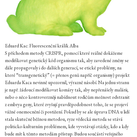
Eduard Kac: Fluorescenční králík Alba
S příchodem metody CRISPR, pomocí které reálně dokážeme
modifikovat genetický kód organismu tak, aby zavedené změny se
dále propagovaly i do dalších generací, se etické problémy, na
které “transgenetický” (= přenos genů napříč organismy) projekt
Eduarda Kaca nevinně upozornil, výrazně násobí. Na jednu stranu
je např. žádoucí modifikovat komáry tak, aby nepřenášely malárii;
nebo o něco kontroverzněji nabídnout rodičům možnost odstranit
z embrya geny, které zvyšují pravděpodobnost toho, že se projeví
vážné onemocnění či postižení. Pokud by se ale úprava DNA u lidí
stala skutečně běžnou metodou, ryze vědecká metoda se stává
politicko-kulturním problémem, kde vyvstávají otázky, kdo a kdy
bude mít k těmto metodám přístup. Budou součástí veřejného