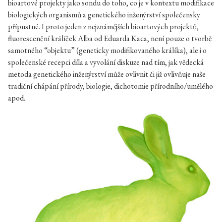
bioartové projekty jako sondu do toho, co je v kontextu modifikace
biologických organismů a genetického inženýrství společensky
přípustné. I proto jeden z nejznámějších bioartových projektů,
fluorescenční králíček Alba od Eduarda Kaca, není pouze o tvorbě
samotného “objektu” (geneticky modifikovaného králíka), ale i o
společenské recepci díla a vyvolání diskuze nad tím, jak vědecká
metoda genetického inženýrství může ovlivnit či již ovlivňuje naše
tradiční chápání přírody, biologie, dichotomie přírodního/umělého
apod.