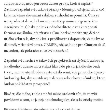
zdravotnictví, nebo jen procedurou pro ty, kteří si zaplatí?
Zatímco západní svět takové otázky vědomě považuje za tabu, což
ke kritickému zkoumání a diskuzi rozhodně nepomáhá, Čína se
nenápadně stala vědeckou mocností v genomice a genetickém
inženýrstvím. Čínská politika jednoho dítěte je ve skutečnosti
formou sociálního inženýrství a Čína horlivě monitoruje děti od
útlého věku tak, aby dokázala predikovat a doporučit, čemu by se
děti měly v životě věnovat. CRISPR, zdá se, bude pro Čínu jen další
metodou, jak pokračovat ve svém snažení.
Západní svět nechce o takových projektech ani slyšet. Otázkou je,
jak dlouho budeme moci strkat hlavu do písku; jak dlouho bude
trvat, než movitější budou cestovat do zemí, kde genetické úpravy
budou legální, aby zajistili svým dětem i sobě chování-funkce, které
budou pokládat za prospěšné?
BioArt, dle mého, tuhle amnézii může prolomit tím, že rozvíří
povědomí o tom, co je nejen technologicky, ale také eticky možné.
Při své zahleděnosti do sebe sama, aka starý dobrý