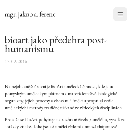
mgr. jakub a. ferenc
Menu
bioart jako předehra post-
humanismu
17. 09. 2016
Na nejobecnější úrovni je BioArt umělecká činnost, kde jsou
pomyslným uměleckým plátnem a materiálem živé, biologické
organismy, jejich procesy a chování. Umělci apropriují vedle
uměleckých i metody tradičně užívané ve vědeckých disciplínách.
Protože se BioArt pohybuje na rozhraní živého/umělého, vyvolává
i otázky etické. Toho jsou si umělci vědomi a mnozí chápou své