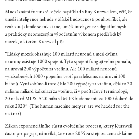
Mnozí známí futuristé, v čele například s Ray Kurzweilem, věří, že
umělá inteligence nebude v blízké budoucnosti pouhou fikcí, ale
realitou. Jakmile se tak stane, umělá inteligence s digitální myslí
a prakticky neomezeným výpočetním výkonem předčí lidský
mozek, o kterém Kurzweil píše:
“Lidský mozek obsahuje 100 miliard neuronů a mezi dvěma
neurony existuje 1000 spojení. Tyto spojení fungují velmi pomalu,
na úrovni 200 výpočtu za vteřinu. Ale 100 miliard neuronů
vynásobených 1000 spojeními tvoří paralelismus na úrovni 100
biliónů. Vynásobíme-li toto číslo 200 výpočty za vteřinu, dělá to 20
milionů miliard kalkulací za vteřinu, či v počítačové terminologii,
20 miliard MIPS. A 20 miliard MIPS budeme mít za 1000 dolarů do
roku 2020”. (T
he human machine merger: are we headed for the
matrix?
)
Zákon exponenciálního růstu evolučního procesu, který Kurzweil
často propaguje, nám říká, že v roce 2055 za stejnou cenu získáme