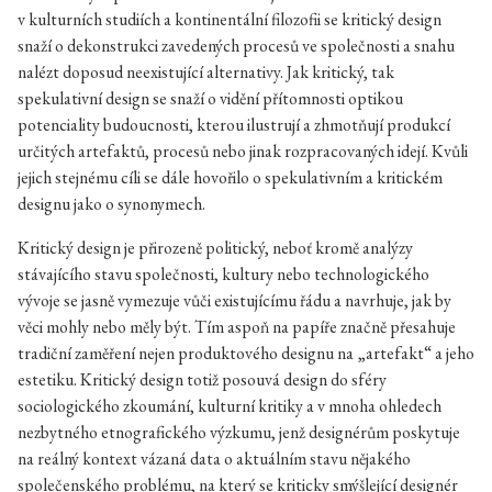
v kulturních studiích a kontinentální filozofii se kritický design
snaží o dekonstrukci zavedených procesů ve společnosti a snahu
nalézt doposud neexistující alternativy. Jak kritický, tak
spekulativní design se snaží o vidění přítomnosti optikou
potenciality budoucnosti, kterou ilustrují a zhmotňují produkcí
určitých artefaktů, procesů nebo jinak rozpracovaných idejí. Kvůli
jejich stejnému cíli se dále hovořilo o spekulativním a kritickém
designu jako o synonymech.
Kritický design je přirozeně politický, neboť kromě analýzy
stávajícího stavu společnosti, kultury nebo technologického
vývoje se jasně vymezuje vůči existujícímu řádu a navrhuje, jak by
věci mohly nebo měly být. Tím aspoň na papíře značně přesahuje
tradiční zaměření nejen produktového designu na „artefakt“ a jeho
estetiku. Kritický design totiž posouvá design do sféry
sociologického zkoumání, kulturní kritiky a v mnoha ohledech
nezbytného etnografického výzkumu, jenž designérům poskytuje
na reálný kontext vázaná data o aktuálním stavu nějakého
společenského problému, na který se kriticky smýšlející designér