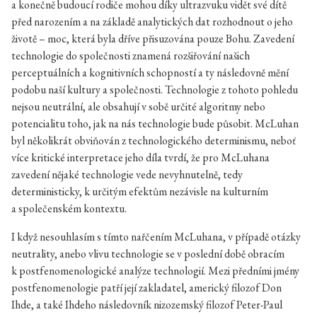
a konečně budoucí rodiče mohou díky ultrazvuku vidět své dítě
před narozením a na základě analytických dat rozhodnout o jeho
životě – moc, která byla dříve přisuzována pouze Bohu. Zavedení
technologie do společnosti znamená rozšiřování našich
perceptuálních a kognitivních schopností a ty následovně mění
podobu naší kultury a společnosti. Technologie z tohoto pohledu
nejsou neutrální, ale obsahují v sobě určité algoritmy nebo
potencialitu toho, jak na nás technologie bude působit. McLuhan
byl několikrát obviňován z technologického determinismu, neboť
více kritické interpretace jeho díla tvrdí, že pro McLuhana
zavedení nějaké technologie vede nevyhnutelně, tedy
deterministicky, k určitým efektům nezávisle na kulturním
a společenském kontextu.
I když nesouhlasím s tímto nařčením McLuhana, v případě otázky
neutrality, anebo vlivu technologie se v poslední době obracím
k postfenomenologické analýze technologií. Mezi předními jmény
postfenomenologie patří její zakladatel, americký filozof Don
Ihde, a také Ihdeho následovník nizozemský filozof Peter-Paul