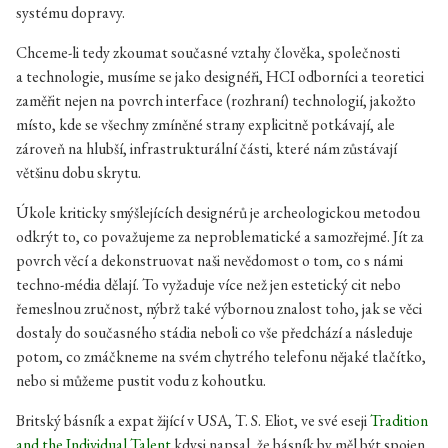
systému dopravy.
Chceme-li tedy zkoumat současné vztahy člověka, společnosti
a technologie, musíme se jako designéři, HCI odborníci a teoretici
zaměřit nejen na povrch interface (rozhraní) technologií, jakožto
místo, kde se všechny zmíněné strany explicitně potkávají, ale
zároveň na hlubší, infrastrukturální části, které nám zůstávají
většinu dobu skrytu.
Úkole kriticky smýšlejících designérů je archeologickou metodou
odkrýt to, co považujeme za neproblematické a samozřejmé. Jít za
povrch věcí a dekonstruovat naši nevědomost o tom, co s námi
techno-média dělají. To vyžaduje více než jen estetický cit nebo
řemeslnou zručnost, nýbrž také výbornou znalost toho, jak se věci
dostaly do současného stádia neboli co vše předchází a následuje
potom, co zmáčkneme na svém chytrého telefonu nějaké tlačítko,
nebo si můžeme pustit vodu z kohoutku.
Britský básník a expat žijící v USA, T. S. Eliot, ve své eseji
Tradition
and the Individual Talent
kdysi napsal, že básník by měl být spojen