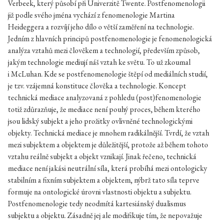
Verbeek, který působí při Univerzitě Twente. Postfenomenologii
již podle svého jména vychází z fenomenologie Martina
Heideggera a rozvíjí jeho dílo o větší zaměření na technologie.
Jedním z hlavních principů postfenomenologie je fenomenologická
analýza vztahů mezi člověkem a technologií, především způsob,
jakým technologie mediují náš vztah ke světu. To už zkoumal
i McLuhan. Kde se postfenomenologie štěpí od mediálních studií,
je tzv. vzájemná konstituce člověka a technologie. Koncept
technická mediace analyzovaná z pohledu (post)fenomenologie
totiž zdůrazňuje, že mediace není pouhý proces, během kterého
jsou lidský subjekt a jeho prožitky ovlivněné technologickými
objekty. Technická mediace je mnohem radikálnější. Tvrdí, že vztah
mezi subjektem a objektem je důležitější, protože až během tohoto
vztahu reálně subjekt a objekt vznikají. Jinak řečeno, technická
mediace není jakási neutrální síla, která probíhá mezi ontologicky
stabilním a fixním subjektem a objektem, nýbrž tato síla teprve
formuje na ontologické úrovni vlastnosti objektu a subjektu.
Postfenomenologie tedy neodmítá kartesiánský dualismus
subjektu a objektu. Zásadně jej ale modifikuje tím, že nepovažuje