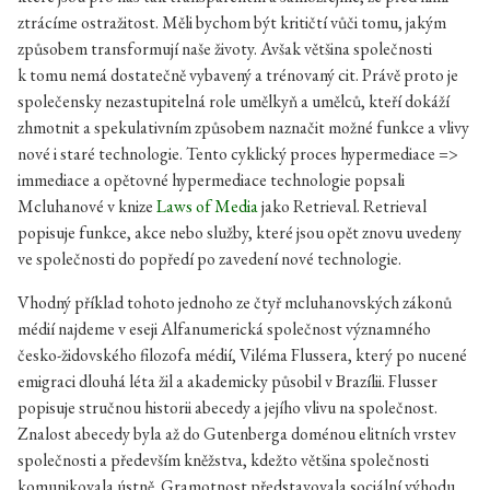
ztrácíme ostražitost. Měli bychom být kritičtí vůči tomu, jakým
způsobem transformují naše životy. Avšak většina společnosti
k tomu nemá dostatečně vybavený a trénovaný cit. Právě proto je
společensky nezastupitelná role umělkyň a umělců, kteří dokáží
zhmotnit a spekulativním způsobem naznačit možné funkce a vlivy
nové i staré technologie. Tento cyklický proces hypermediace =>
immediace a opětovné hypermediace technologie popsali
Mcluhanové v knize
Laws of Media
jako Retrieval. Retrieval
popisuje funkce, akce nebo služby, které jsou opět znovu uvedeny
ve společnosti do popředí po zavedení nové technologie.
Vhodný příklad tohoto jednoho ze čtyř mcluhanovských zákonů
médií najdeme v eseji Alfanumerická společnost významného
česko-židovského filozofa médií, Viléma Flussera, který po nucené
emigraci dlouhá léta žil a akademicky působil v Brazílii. Flusser
popisuje stručnou historii abecedy a jejího vlivu na společnost.
Znalost abecedy byla až do Gutenberga doménou elitních vrstev
společnosti a především kněžstva, kdežto většina společnosti
komunikovala ústně. Gramotnost představovala sociální výhodu