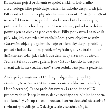
Komplexní pojetí problémů ze společenského, kulturního
a technologického pohledu je ideálem kritického designu, ale jak
Pilka dodává, v mnoha případech tomu tak není. Přestože zaměření
na artefakt není nutně problematické ani v kritickém designu,
potenciál kritického designu se značně snižuje, pokud se redukuje
pouze a jen na objekt a jeho estetizaci. Pilka poukazoval na několik
příkladů, kdy tyto zdánlivě radikální designové objekty se staly
výstavními objekty v galeriích. To je pro kritický design problém,
protože holistické pojetí problémů vyžaduje, aby se bral v potaz
širší kontext toho, jak a kde bude designový artefakt používán.
Sedí-li artefakt pouze v galerii, jsou výstupy kritického designu
značně „dekontextualizované“ a jsou redukovány jen na pozlátka.
Analogicky si můžeme v UX designu digitálních projektů
všimnout, že se často UX zaměňuje za uživatelské rozhraní (UI,
User Interface). Tento problém vyvstává z toho, že se v UX
proces vedoucí k nějakému výsledku nechápe stejně plnohodnotný
jako konečný výstup tohoto procesu, kterým skutečně uživatelské
rozhraní zpravidla je. UX design se ale vyznačuje tím, že