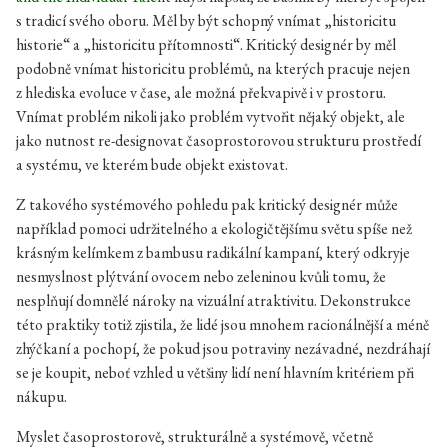
s tradicí svého oboru. Měl by být schopný vnímat „historicitu
historie“ a „historicitu přítomnosti“. Kritický designér by měl
podobně vnímat historicitu problémů, na kterých pracuje nejen
z hlediska evoluce v čase, ale možná překvapivě i v prostoru.
Vnímat problém nikoli jako problém vytvořit nějaký objekt, ale
jako nutnost re-designovat časoprostorovou strukturu prostředí
a systému, ve kterém bude objekt existovat.
Z takového systémového pohledu pak kritický designér může
například pomoci udržitelného a ekologičtějšímu světu spíše než
krásným kelímkem z bambusu radikální kampaní, který odkryje
nesmyslnost plýtvání ovocem nebo zeleninou kvůli tomu, že
nesplňují domnělé nároky na vizuální atraktivitu. Dekonstrukce
této praktiky totiž zjistila, že lidé jsou mnohem racionálnější a méně
zhýčkaní a pochopí, že pokud jsou potraviny nezávadné, nezdráhají
se je koupit, neboť vzhled u většiny lidí není hlavním kritériem při
nákupu.
Myslet časoprostorově, strukturálně a systémově, včetně