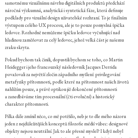
samotnému vizuálnímu návrhu digitálních produktů předchází
náročná výzkumná, analytická i syntetická fáze, která definuje
podklady pro vizuální design uživatelské rozhraní. To je finálním
výstupem celého UX procesu, ale je to pouze pomyslná špička
ledovce. Rozhodně nemůžeme špičku ledovce vyčuhující nad
hladinou zaměňovat za celý ledovec, jehož velká část je našemu
zraku skryta.
Pokud bychom tak činili, dopustili bychom se toho, co Martin
Heidegger i jeho francouzský následovník Jacques Derrida
považovali za největší zločin západního myšlení: privilegování
metafyziky přítomnosti, podle které na přítomnost našich životů
nahlížím pouze, a právě optikou již dokončené přítomnosti
a zanedbáváme tím procesuální (čti evoluční) a historický
charakter přítomnosti.
Pilka dále zmínil něco, co mě potěšilo, neb je to dle mého názoru
jeden z nejdůležitějších konceptů filozofie médií vůbec: designové
objekty nejsou neutrální. Jak to ale přesně myslel? I když nebyl