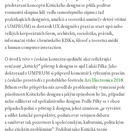
představení konceptu Kritického designu se přišla podívat
rozmanitá skupina lidí: vedle samozřejmého zájmu z řad
praktikujících designérů, umělců a teoretiků umění (v drtivé většině
z UMPRUM) se dostavili UX designéři s praxí ze start upů nebo
velkých korporátních firem, architekti, socioložka, právník,
informační vědec z brněnského KISKu, filozof a teoretici médií
a human-computer interaction.
O úvod k této v českém kontextu ojedinělé akci reflektující
současný „kritický“ přístup k designu se ujal Lukáš Pilka. Jako
doktorand z UMPRUM si připravil komentář k vybraným pracím
z českého prostředí i z proběhlého festivalu
Ars Electronica 2018
.
Během svého příspěvku nás zavedl do problematiky vymezení pole
působnosti Kritického designu a jakým způsobem ho lze, případně
nelze odlišovat od spekulativního designu. Podle Pilky se v obou
případech jedná o přístup k designu, jehož záměrem „je vytvářet
a sdílet kritické perspektivy, podněcovat veřejnou debatu
a směřovat tak pozornost k společenským, kulturním, politickým
nebo etickým problémům“. Podobně jako Kritická teorie