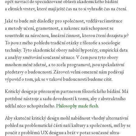
opět navrací do specializované oblasti akademického bádání
a elitních vrstev, které mají ještě čas na to si vyhradit čas na čtení.
Jaké to bude mít důsledky pro společnost, vzdělávací instituce
a metody učení, gramotnost, a nakonec naši schopnost se
soustředit na náročnou, lineární činnost, kterou čtení dozajista je?
To jsou z mého pohledu tradiční otázky z filozofie a sociologie
techniky. Tyto akademické obory nabízí hypotézy, empirická data
a analýzy směřování současné situace. V čem jsou tyto obory
mnohem méně zdatné, a to zcela programově, jsou spekulativní
představy o budoucnosti. Zároveň velmi omezeně nám podávají
výpověď o tom, jak se v takové budoucnosti budeme cítit.
Kritický design je přirozeným partnerem filozofického bádání. Má
potřebné nástroje a sadu dovedností k tomu, aby z abstraktního
udělal něco uchopitelného.
Philosophy made flesh
.
Aby skutečně kritický design mohl nabídnout vhodný alternativní
pohled na problematické části naší kultury a společnosti, měl by se
poučit z problémů UX designu a brát v potaz současné ultra-