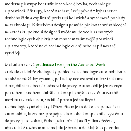
moderní přístupy ke studiu interakce člověka, technologie
a prostředí. Přístupy, které nacházejí svůj původ v kybernetice
druhého řádu a explicitně preferují holistické a systémové pohledy
na technologii. Kritickému designu pomůže překonat své zahledění
na artefakt, pokud si designéři uvědomí, že vedle samotných
technologických objektů jsou mnohem zajímavější prostředí
a platformy, které nové technologie cíleně nebo neplánovaně
vytvářejí.
McLuhan ve své
přednášce
Living in the Acoustic World
artikuloval dobře ekologický pohled na technologii: automobil sám
o sobě nemá žádný význam, pokud by neexistovala infrastruktura
silnic, dálnic a obecně možnosti dopravy. Automobil je jen zjevným
povrchem mnohem hlubšího a komplexnějšího systému vztahů
mezi infrastrukturou, sociální praxí a jednotlivými
technologickými objekty. Během řízení je to dokonce pouze část
automobilu, která nás propojuje do onoho komplexního systému
dopravy: je to volant, řadící páka, různé budíky. Jinak řečeno,
uživatelské rozhraní automobilu je branou do hlubšího povrchu