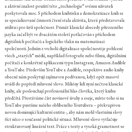
a aktivní znalost použití této „technologie“ svému uživateli
poskytovala moc. S příchodem knihtisku a demokratizace knih se
ze specializované činnosti čtení stala aktivita, která představovala
utilitu i pro širší společnost. Primát klasické abecedy přirozeného
jazyka začal být ve dvacátém století potlačován s příchodem
digitálních počítačů a logického tlaku na matematizaci
společnosti. Jedním z vrcholů digitalizace společnosti je pohlcení
všech „starých“ médií, například fotografie nebo filmu, digitálními
počítači a konkrétně aplikacemi typu Instagram, Amazon Audible
a YouTube. Především YouTube a Audible, respektive audio knihy
obecně nám poskytují zajímavou podívanou, když opět masově
uvádí do popředí mluvené slovo. Milióny lidí nyní nečtou klasické
knihy, ale poslouchají profesionální hlas člověka, který knihu
předčítá. Přestáváme číst novinové úvahy a eseje, místo toho si na
YouTube pustíme našeho oblíbeného Youtubera – překvapivou
novou dominující kulturní entitu -, aby nám mohl vlastními slovy
říct něco o současné politické situaci. Mluvené slovo vytlačuje
strukturovaný lineární text. Práce s texty a vysoká gramotnost se