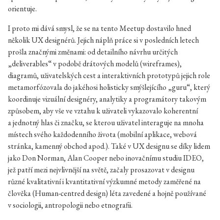
orientuje.
I proto mi dává smysl, že se na tento Meetup dostavilo hned
několik UX designérů. Jejich náplň práce si v posledních letech
prošla značnými změnami: od detailního návrhu určitých
„deliverables“ v podobě drátových modelů (wireframes),
diagramů, uživatelských cest a interaktivních prototypů jejich role
metamorfózovala do jakéhosi holisticky smýšlejícího „guru“, který
koordinuje vizuální designéry, analytiky a programátory takovým
způsobem, aby vše ve vztahu k uživateli vykazovalo koherentní
a jednotný hlas či značku, se kterou uživatel interaguje na mnoha
místech svého každodenního života (mobilní aplikace, webová
stránka, kamenný obchod apod.). Také v UX designu se díky lidem
jako Don Norman, Alan Cooper nebo inovačnímu studiu IDEO,
jež patří mezi nejvlivnější na světě, začaly prosazovat v designu
různé kvalitativní i kvantitativní výzkumné metody zaměřené na
člověka (Human-centred design) léta zavedené a hojně používané
v sociologii, antropologii nebo etnografii.