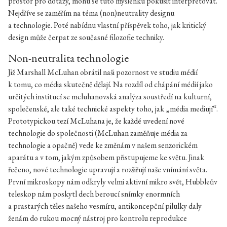
prostor pro dotazy, mohu se tuto myšlenku pokusit interpretovat.
Nejdříve se zaměřím na téma (non)neutrality designu
a technologie. Poté nabídnu vlastní příspěvek toho, jak kritický
design může čerpat ze současné filozofie techniky.
Non-neutralita technologie
Již Marshall McLuhan obrátil naši pozornost ve studiu médií
k tomu, co média skutečně dělají. Na rozdíl od chápání médií jako
určitých institucí se mcluhanovská analýza soustředí na kulturní,
společenské, ale také technické aspekty toho, jak „média mediují“.
Prototypickou tezí McLuhana je, že každé uvedení nové
technologie do společnosti (McLuhan zaměňuje média za
technologie a opačně) vede ke změnám v našem senzorickém
aparátu a v tom, jakým způsobem přistupujeme ke světu. Jinak
řečeno, nové technologie upravují a rozšiřují naše vnímání světa.
První mikroskopy nám odkryly velmi aktivní mikro svět, Hubbleův
teleskop nám poskytl dech beroucí snímky enormních
a prastarých těles našeho vesmíru, antikoncepční pilulky daly
ženám do rukou mocný nástroj pro kontrolu reprodukce