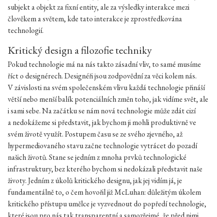
subjekt a objekt za fixní entity, ale za výsledky interakce mezi
člověkem a světem, kde tato interakce je zprostředkována
technologií.
Kritický design a filozofie techniky
Pokud technologie má na nás takto zásadní vliv, to samé musíme
říct o designérech. Designéři jsou zodpovědní za věci kolem nás.
V závislosti na svém společenském vlivu každá technologie přináší
větší nebo menší balík potenciálních změn toho, jak vidíme svět, ale
i sami sebe. Na začátku se nám nová technologie může zdát cizí
a nedokážeme si představit, jak bychom ji mohli produktivně ve
svém životě využít. Postupem času se ze svého zjevného, až
hypermediovaného stavu začne technologie vytrácet do pozadí
našich životů. Stane se jedním z mnoha prvků technologické
infrastruktury, bez kterého bychom si nedokázali představit naše
životy. Jedním z úkolů kritického designu, jak jej vidím já, je
fundamentálně to, o čem hovořil již McLuhan: důležitým úkolem
kritického přístupu umělce je vyzvednout do popředí technologie,
které jsou pro nás tak transparentní a samozřejmé, že před nimi